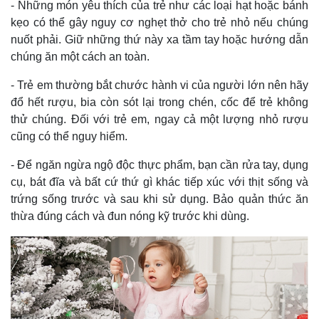
- Những món yêu thích của trẻ như các loại hạt hoặc bánh
kẹo có thể gây nguy cơ nghẹt thở cho trẻ nhỏ nếu chúng
nuốt phải. Giữ những thứ này xa tầm tay hoặc hướng dẫn
chúng ăn một cách an toàn.
- Trẻ em thường bắt chước hành vi của người lớn nên hãy
đổ hết rượu, bia còn sót lại trong chén, cốc để trẻ không
thử chúng. Đối với trẻ em, ngay cả một lượng nhỏ rượu
cũng có thể nguy hiểm.
- Để ngăn ngừa ngộ độc thực phẩm, bạn cần rửa tay, dụng
cụ, bát đĩa và bất cứ thứ gì khác tiếp xúc với thịt sống và
trứng sống trước và sau khi sử dụng. Bảo quản thức ăn
Thế giới
Multimedia
thừa đúng cách và đun nóng kỹ trước khi dùng.
Quan sát
Video
Cuộc sống đó đây
Ảnh
Hồ sơ
E-Magazine
Infographic