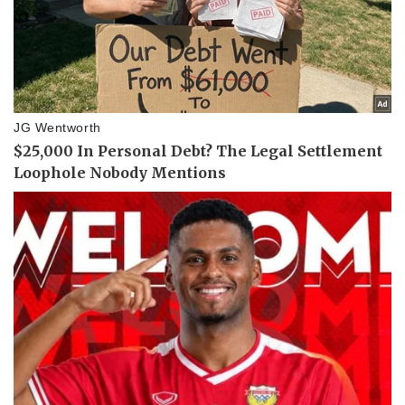
Vụ án
Vũ khí
Tin nóng
Việt Nam
Tư vấn luật
Phân tích