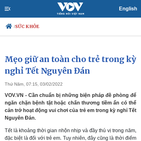
English
SỨC KHỎE
/
Mẹo giữ an toàn cho trẻ trong kỳ
Chính trị
Xã hội
Đảng
Tin 24h
nghỉ Tết Nguyên Đán
Tổ chức nhân sự
Dự báo thời tiết
Quốc hội
Giáo dục
Thứ Năm, 07:15, 03/02/2022
Nhận diện sự thật
Dấu ấn VOV
Việc làm
VOV.VN - Cần chuẩn bị những biện pháp đề phòng để
Biển đảo
ngăn chặn bệnh tật hoặc chấn thương tiềm ẩn có thể
cản trở hoạt động vui chơi của trẻ em trong kỳ nghỉ Tết
Nguyên Đán.
Tết là khoảng thời gian nhộn nhịp và đầy thú vị trong năm,
đặc biệt là đối với trẻ em. Tuy nhiên, đây cũng là thời điểm