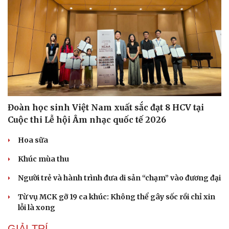
Đoàn học sinh Việt Nam xuất sắc đạt 8 HCV tại
Cuộc thi Lễ hội Âm nhạc quốc tế 2026
Hoa sữa
Văn hóa
Giải trí
Khúc mùa thu
Sân khấu - Điện ảnh
Nghệ sĩ
Văn học
Thời trang
Người trẻ và hành trình đưa di sản “chạm” vào đương đại
Âm nhạc
Sao Việt
Từ vụ MCK gỡ 19 ca khúc: Không thể gây sốc rồi chỉ xin
Di sản
lỗi là xong
GIẢI TRÍ