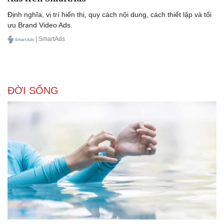
Định nghĩa, vị trí hiển thị, quy cách nội dung, cách thiết lập và tối
ưu Brand Video Ads.
| SmartAds
Sức khỏe
Đời sống
ĐỜI SỐNG
Dinh dưỡng - món ngon
Nhà đẹp
Cây thuốc
Blog
Sản phụ khoa
Tình yêu - Gia đình
Nhi khoa
Nam khoa
Làm đẹp - giảm cân
Phòng mạch online
Ăn sạch sống khỏe