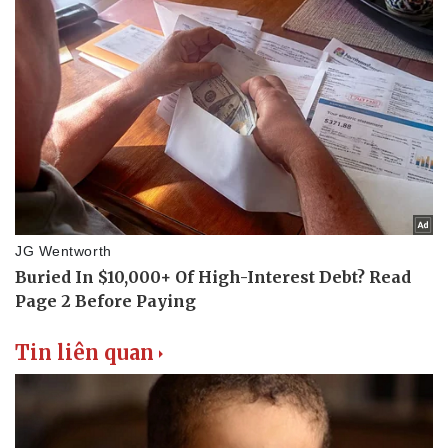
Thể thao
Ô tô - Xe máy
Bóng đá
Ô tô
Lịch thi đấu bóng đá
Xe máy
Thế giới thể thao
Tư vấn
eSports
Hậu trường
Tin liên quan