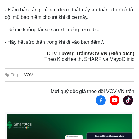
- Đảm bảo rằng trẻ em được thắt dây an toàn khi đi ô tô,
đội mũ bảo hiểm cho trẻ khi đi xe máy.
- Bố mẹ không lái xe sau khi uống rượu bia.
- Hãy hết sức thận trọng khi đi vào ban đêm./.
CTV Lương Trâm/VOV.VN (Biên dịch)
Theo KidsHealth, SHARP và MayoClinic
Tag:
VOV
Mời quý độc giả theo dõi VOV.VN trên
Kinh tế
Thị trường
Bất động sản
Giá vàng
Khởi nghiệp
Tiêu dùng
Tỷ giá
Chứng khoán