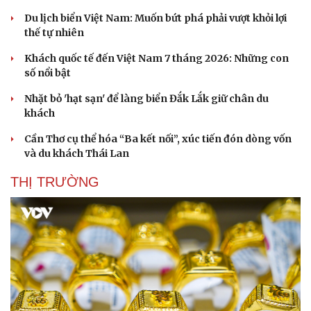
Du lịch biển Việt Nam: Muốn bứt phá phải vượt khỏi lợi
thế tự nhiên
Khách quốc tế đến Việt Nam 7 tháng 2026: Những con
số nổi bật
Nhặt bỏ 'hạt sạn' để làng biển Đắk Lắk giữ chân du
khách
Cần Thơ cụ thể hóa “Ba kết nối”, xúc tiến đón dòng vốn
và du khách Thái Lan
THỊ TRƯỜNG
Du lịch
Podcast
Tư vấn
Câu chuyện thời sự
Săn Tour
Đọc truyện đêm khuya
check-in
Cửa sổ tình yêu
Kể chuyện cho bé