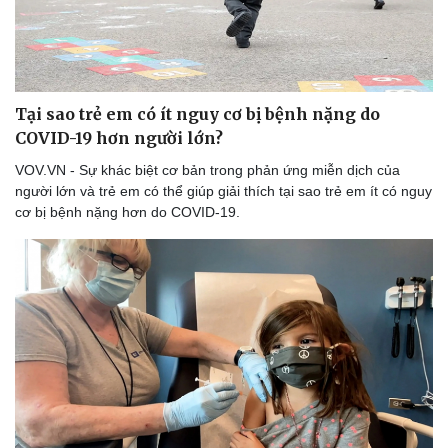
Doanh nghiệp
Công nghệ
Tại sao trẻ em có ít nguy cơ bị bệnh nặng do
Thông tin doanh nghiệp
Sành điệu
COVID-19 hơn người lớn?
Doanh nghiệp 24h
Tin Công nghệ
Doanh nhân
Trải nghiệm
VOV.VN - Sự khác biệt cơ bản trong phản ứng miễn dịch của
Vì cộng đồng
Chuyển đổi số
người lớn và trẻ em có thể giúp giải thích tại sao trẻ em ít có nguy
cơ bị bệnh nặng hơn do COVID-19.