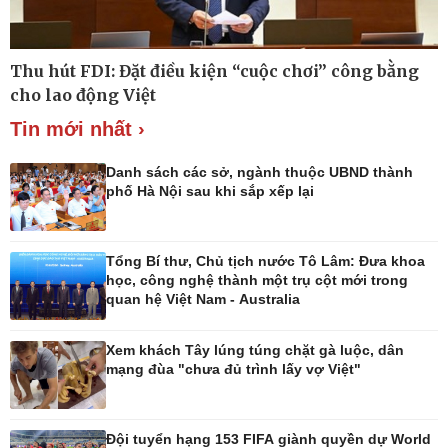
Thu hút FDI: Đặt điều kiện “cuộc chơi” công bằng
Thế giới
Multimedia
cho lao động Việt
Quan sát
Ảnh
Cuộc sống đó đây
Video
Tin mới nhất ›
Hồ sơ
E-Magazine
Infographic
Danh sách các sở, ngành thuộc UBND thành
phố Hà Nội sau khi sắp xếp lại
Tổng Bí thư, Chủ tịch nước Tô Lâm: Đưa khoa
Kinh tế
Thị trường
học, công nghệ thành một trụ cột mới trong
Bất động sản
Tiêu dùng
quan hệ Việt Nam - Australia
Khởi nghiệp
Giá vàng
Tỷ giá
Xem khách Tây lúng túng chặt gà luộc, dân
Chứng khoán
mạng đùa "chưa đủ trình lấy vợ Việt"
Xổ số 3 miền
Giá cà phê
Đội tuyển hạng 153 FIFA giành quyền dự World