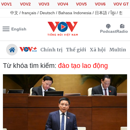
VOV1
VOV2
VOV3
VOV4
VOV5
VOV6
VOV GT
中文
/
français
/
Deutsch
/
Bahasa Indonesia
/
日本語
/
ខ្មែរ
/
한국
English
Podcast
Radio
Chính trị
Thế giới
Xã hội
Multime
Từ khóa tìm kiếm:
đào tạo lao động
Chính trị
Xã hội
Đảng
Tin 24h
Tổ chức nhân sự
Dự báo thời tiết
Quốc hội
Giáo dục
Nhận diện sự thật
Dấu ấn VOV
Việc làm
Biển đảo