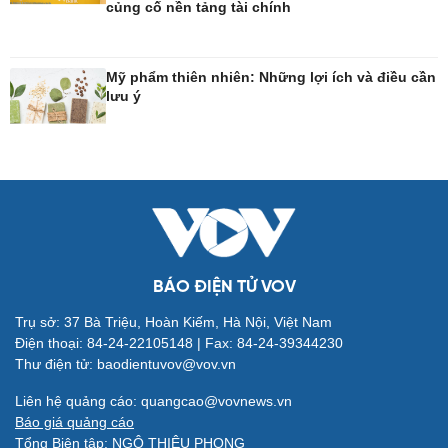
củng cố nền tảng tài chính
Công nghệ
Sức khỏe
Mỹ phẩm thiên nhiên: Những lợi ích và điều cần
Sành điệu
Dinh dưỡng - món ngon
lưu ý
Tin Công nghệ
Cây thuốc
Trải nghiệm
Sản phụ khoa
Chuyển đổi số
Nhi khoa
Nam khoa
Làm đẹp - giảm cân
Phòng mạch online
Ăn sạch sống khỏe
BÁO ĐIỆN TỬ VOV
Trụ sở: 37 Bà Triệu, Hoàn Kiếm, Hà Nội, Việt Nam
Đời sống
Văn hóa
Điện thoại: 84-24-22105148 | Fax: 84-24-39344230
Nhà đẹp
Sân khấu - Điện ảnh
Thư điện tử: baodientuvov@vov.vn
Blog
Văn học
Liên hệ quảng cáo: quangcao@vovnews.vn
Tình yêu - Gia đình
Âm nhạc
Báo giá quảng cáo
Di sản
Tổng Biên tập: NGÔ THIỆU PHONG