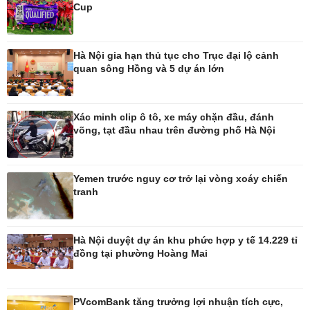
Cup
Pháp luật
Thể thao
Hà Nội gia hạn thủ tục cho Trục đại lộ cảnh
Vụ án
Pickleball
quan sông Hồng và 5 dự án lớn
Tin nóng
Bóng đá Việt Nam
Tư vấn luật
Bóng đá quốc tế
Thế giới thể thao
Lịch thi đấu bóng đá
Xác minh clip ô tô, xe máy chặn đầu, đánh
võng, tạt đầu nhau trên đường phố Hà Nội
eSports
Hậu trường
Yemen trước nguy cơ trở lại vòng xoáy chiến
tranh
Ô tô - Xe máy
Doanh nghiệp
Ô tô
Thông tin doanh nghiệp
Hà Nội duyệt dự án khu phức hợp y tế 14.229 tỉ
Xe máy
Doanh nghiệp 24h
đồng tại phường Hoàng Mai
Tư vấn
Doanh nhân
Vì cộng đồng
PVcomBank tăng trưởng lợi nhuận tích cực,