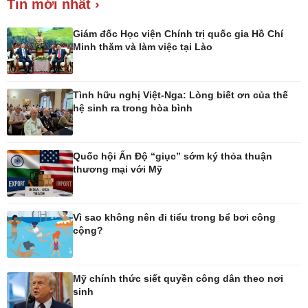
Tin mới nhất ›
Giá cà phê
Giám đốc Học viện Chính trị quốc gia Hồ Chí
Minh thăm và làm việc tại Lào
Tình hữu nghị Việt-Nga: Lòng biết ơn của thế
Pháp luật
Thể thao
hệ sinh ra trong hòa bình
Vụ án
Pickleball
Tin nóng
Bóng đá quốc tế
Tư vấn luật
Bóng đá Việt Nam
Quốc hội Ấn Độ “giục” sớm ký thỏa thuận
Thế giới thể thao
thương mại với Mỹ
Lịch thi đấu bóng đá
eSports
Hậu trường
Vì sao không nên đi tiểu trong bể bơi công
cộng?
Mỹ chính thức siết quyền công dân theo nơi
sinh
Ô tô - Xe máy
Doanh nghiệp