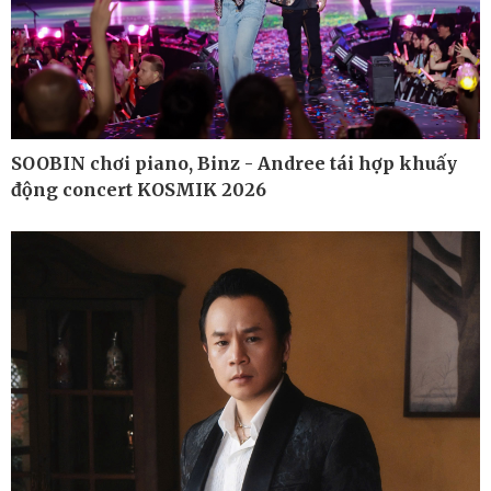
Kinh tế
Thị trường
Bất động sản
Giá vàng
Khởi nghiệp
Tiêu dùng
Tỷ giá
Chứng khoán
SOOBIN chơi piano, Binz - Andree tái hợp khuấy
Giá cà phê
động concert KOSMIK 2026