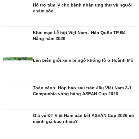
Hỗ trợ tâm lý cho bệnh nhân ung thư và người
chăm sóc
Khai mạc Lễ hội Việt Nam - Hàn Quốc TP Đà
Nẵng năm 2026
Giải trí
Du lịch
Nghệ sĩ
Tư vấn
Lên biên giới xem bí ngô khổng lồ ở Hoành Mô
Thời trang
Săn Tour
Sao Việt
check-in
Toàn cảnh: Họp báo sau trận đấu Việt Nam 3-1
Campuchia vòng bảng ASEAN Cup 2026
Giá vé ĐT Việt Nam bán kết ASEAN Cup 2026 có
mệnh giá bao nhiêu?