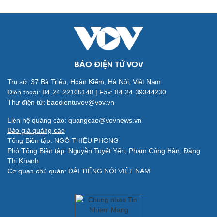
BÁO ĐIỆN TỬ VOV
Trụ sở: 37 Bà Triệu, Hoàn Kiếm, Hà Nội, Việt Nam
Điện thoại: 84-24-22105148 | Fax: 84-24-39344230
Thư điện tử: baodientuvov@vov.vn
Quân sự - Quốc phòng
Vũ khí
Liên hệ quảng cáo: quangcao@vovnews.vn
Việt Nam
Báo giá quảng cáo
Phân tích
Tổng Biên tập: NGÔ THIỆU PHONG
Phó Tổng Biên tập: Nguyễn Tuyết Yến, Phạm Công Hân, Đặng
Thị Khanh
Cơ quan chủ quản: ĐÀI TIẾNG NÓI VIỆT NAM