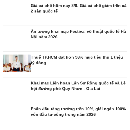
Giá cà phê hôm nay 8/8: Giá cà phê giảm trên cả
2 sàn quốc tế
Đời sống
Văn hóa
Nhà đẹp
Sân khấu - Điện ảnh
Ấn tượng khai mạc Festival võ thuật quốc tế Hà
Tình yêu - Gia đình
Văn học
Nội năm 2026
Blog
Âm nhạc
Di sản
Thuế TP.HCM đạt hơn 58% mục tiêu thu 1 triệu
tỷ đồng
Khai mạc Liên hoan Lân Sư Rồng quốc tế và Lễ
hội đường phố Quy Nhơn - Gia Lai
Phấn đấu tăng trưởng trên 10%, giải ngân 100%
vốn đầu tư công trong năm 2026