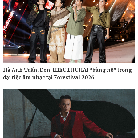
Hà Anh Tuấn, Đen, HIEUTHUHAI "bùng nổ" trong
đại tiệc âm nhạc tại Forestival 2026
Ô tô - Xe máy
Doanh nghiệp
Ô tô
Thông tin doanh nghiệp
Xe máy
Doanh nghiệp 24h
Tư vấn
Doanh nhân
Vì cộng đồng