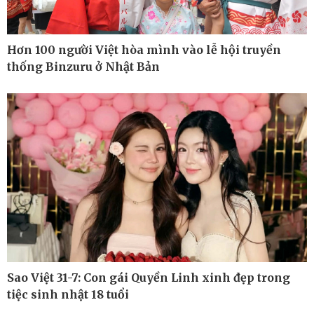
Hơn 100 người Việt hòa mình vào lễ hội truyền
thống Binzuru ở Nhật Bản
Sao Việt 31-7: Con gái Quyền Linh xinh đẹp trong
Thế giới
Multimedia
tiệc sinh nhật 18 tuổi
Quan sát
Ảnh