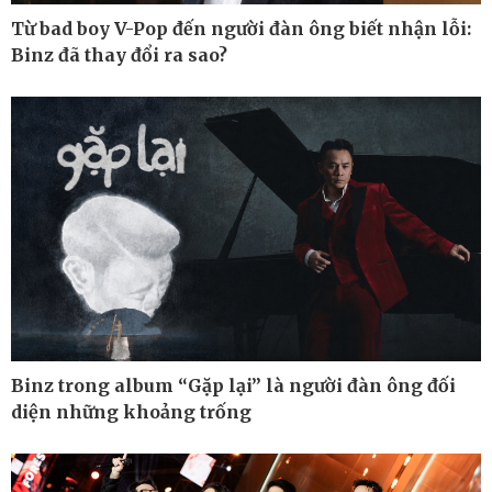
Từ bad boy V-Pop đến người đàn ông biết nhận lỗi:
Binz đã thay đổi ra sao?
Pháp luật
Thể thao
Vụ án
Pickleball
Tin nóng
Bóng đá quốc tế
Tư vấn luật
Bóng đá Việt Nam
Thế giới thể thao
Lịch thi đấu bóng đá
eSports
Hậu trường
Binz trong album “Gặp lại” là người đàn ông đối
diện những khoảng trống