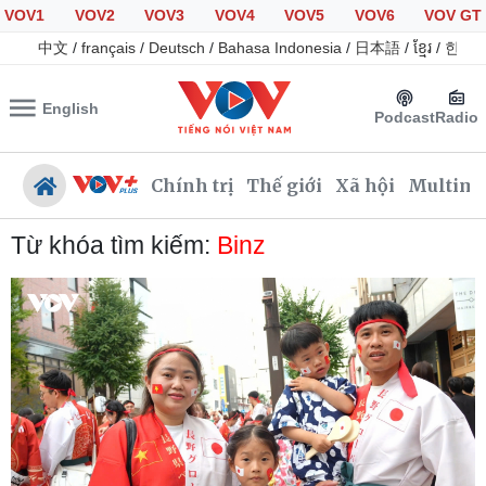
VOV1
VOV2
VOV3
VOV4
VOV5
VOV6
VOV GT
中文
/
français
/
Deutsch
/
Bahasa Indonesia
/
日本語
/
ខ្មែរ
/
한국
English
Podcast
Radio
Chính trị
Thế giới
Xã hội
Multime
Từ khóa tìm kiếm:
Binz
Chính trị
Xã hội
Đảng
Tin 24h
Tổ chức nhân sự
Giáo dục
Quốc hội
Dự báo thời tiết
Nhận diện sự thật
Dấu ấn VOV
Việc làm
Biển đảo