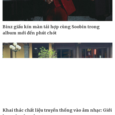
Binz giấu kín màn tái hợp cùng Soobin trong
album mới đến phút chót
Công nghệ
Sức khỏe
Sành điệu
Dinh dưỡng - món ngon
Tin Công nghệ
Cây thuốc
Khai thác chất liệu truyền thống vào âm nhạc: Giới
Trải nghiệm
Sản phụ khoa