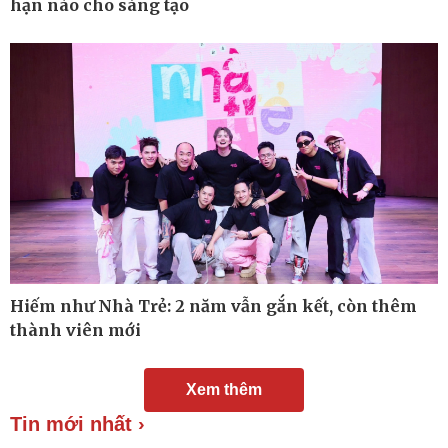
hạn nào cho sáng tạo
Chuyển đổi số
Nhi khoa
Nam khoa
Làm đẹp - giảm cân
Phòng mạch online
Ăn sạch sống khỏe
Hiếm như Nhà Trẻ: 2 năm vẫn gắn kết, còn thêm
thành viên mới
Xem thêm
Tin mới nhất ›