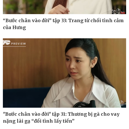
“Bước chân vào đời” tập 33: Trang từ chối tình cảm
của Hưng
Thế giới
Multimedia
Quan sát
Ảnh
Cuộc sống đó đây
Video
Hồ sơ
E-Magazine
Infographic
"Bước chân vào đời" tập 31: Thương bị gã cho vay
nặng lãi gạ “đổi tình lấy tiền”