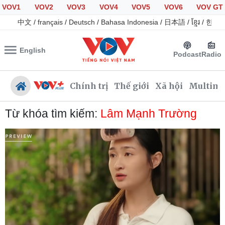
VOV1
VOV2
VOV3
VOV4
VOV5
VOV6
VOV GT
中文
/
français
/
Deutsch
/
Bahasa Indonesia
/
日本語
/
ខ្មែរ
/
한국
English
Podcast
Radio
Chính trị
Thế giới
Xã hội
Multime
Từ khóa tìm kiếm:
Lâm Mạnh Trường
Chính trị
Xã hội
Đảng
Tin 24h
Tổ chức nhân sự
Giáo dục
Quốc hội
Dự báo thời tiết
Nhận diện sự thật
Dấu ấn VOV
Việc làm
Biển đảo