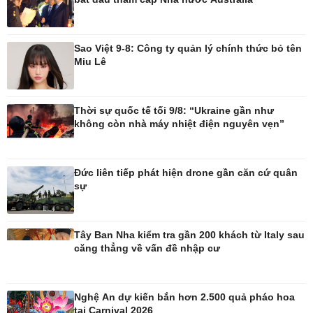
Sao Việt 9-8: Công ty quản lý chính thức bỏ tên
Miu Lê
Công nghệ
Sức khỏe
Thời sự quốc tế tối 9/8: “Ukraine gần như
Sành điệu
Dinh dưỡng - món ngon
không còn nhà máy nhiệt điện nguyên vẹn”
Tin Công nghệ
Cây thuốc
Trải nghiệm
Sản phụ khoa
Chuyển đổi số
Nhi khoa
Đức liên tiếp phát hiện drone gần căn cứ quân
Nam khoa
sự
Làm đẹp - giảm cân
Phòng mạch online
Ăn sạch sống khỏe
Tây Ban Nha kiểm tra gần 200 khách từ Italy sau
căng thẳng về vấn đề nhập cư
Nghệ An dự kiến bắn hơn 2.500 quả pháo hoa
tại Carnival 2026