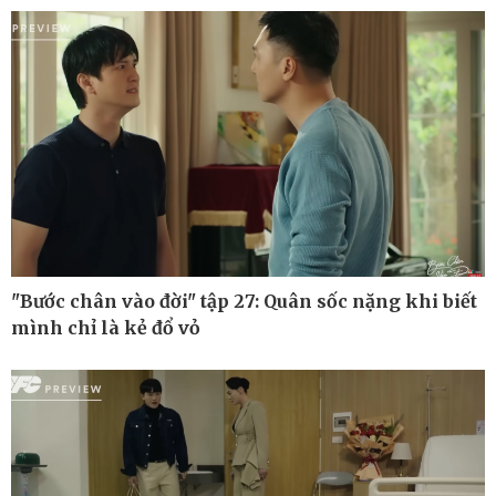
Kinh tế
Thị trường
Bất động sản
Giá vàng
Khởi nghiệp
Tiêu dùng
Tỷ giá
Chứng khoán
Giá cà phê
"Bước chân vào đời" tập 27: Quân sốc nặng khi biết
mình chỉ là kẻ đổ vỏ
Pháp luật
Thể thao
Vụ án
Pickleball
Tin nóng
Bóng đá quốc tế
Tư vấn luật
Bóng đá Việt Nam