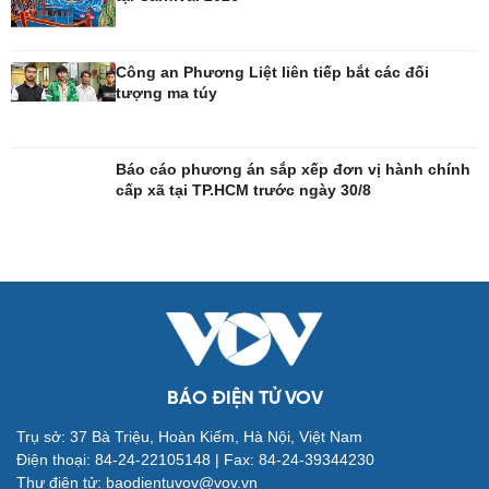
Công an Phương Liệt liên tiếp bắt các đối
Đời sống
Văn hóa
tượng ma túy
Nhà đẹp
Sân khấu - Điện ảnh
Tình yêu - Gia đình
Văn học
Blog
Âm nhạc
Báo cáo phương án sắp xếp đơn vị hành chính
Di sản
cấp xã tại TP.HCM trước ngày 30/8
BÁO ĐIỆN TỬ VOV
Giải trí
Du lịch
Trụ sở: 37 Bà Triệu, Hoàn Kiếm, Hà Nội, Việt Nam
Nghệ sĩ
Tư vấn
Điện thoại: 84-24-22105148 | Fax: 84-24-39344230
Thời trang
Săn Tour
Thư điện tử: baodientuvov@vov.vn