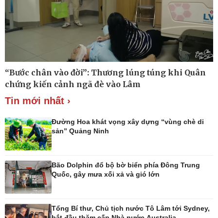
Thế giới thể thao
Lịch thi đấu bóng đá
eSports
Hậu trường
“Bước chân vào đời”: Thương lúng túng khi Quân
chứng kiến cảnh ngã đè vào Lâm
Tin mới nhất ›
Đường Hoa khát vọng xây dựng “vùng chè di
sản” Quảng Ninh
Ô tô - Xe máy
Doanh nghiệp
Ô tô
Thông tin doanh nghiệp
Xe máy
Doanh nghiệp 24h
Bão Dolphin đổ bộ bờ biển phía Đông Trung
Tư vấn
Doanh nhân
Quốc, gây mưa xối xả và gió lớn
Vì cộng đồng
Tổng Bí thư, Chủ tịch nước Tô Lâm tới Sydney,
bắt đầu thăm cấp Nhà nước Australia