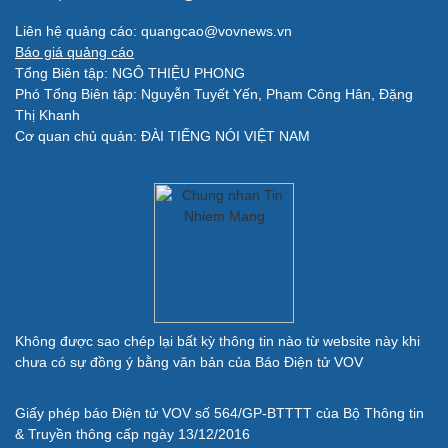
Sao Việt
check-in
Liên hệ quảng cáo: quangcao@vovnews.vn
Báo giá quảng cáo
Tổng Biên tập: NGÔ THIỆU PHONG
Phó Tổng Biên tập: Nguyễn Tuyết Yến, Phạm Công Hân, Đặng
Thị Khanh
Cơ quan chủ quản: ĐÀI TIẾNG NÓI VIỆT NAM
Quân sự - Quốc phòng
Vũ khí
Việt Nam
Phân tích
Không được sao chép lại bất kỳ thông tin nào từ website này khi
chưa có sự đồng ý bằng văn bản của Báo Điện tử VOV
Giấy phép báo Điện tử VOV số 564/GP-BTTTT của Bộ Thông tin
& Truyền thông cấp ngày 13/12/2016