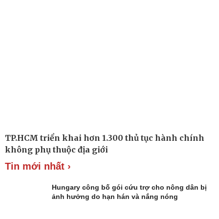
Đời sống
Văn hóa
Nhà đẹp
Sân khấu - Điện ảnh
Tình yêu - Gia đình
Văn học
Blog
Âm nhạc
Di sản
TP.HCM triển khai hơn 1.300 thủ tục hành chính
không phụ thuộc địa giới
Tin mới nhất ›
Hungary công bố gói cứu trợ cho nông dân bị
ảnh hưởng do hạn hán và nắng nóng