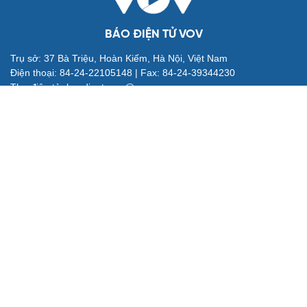
BÁO ĐIỆN TỬ VOV
Trụ sở: 37 Bà Triệu, Hoàn Kiếm, Hà Nội, Việt Nam
Điện thoại: 84-24-22105148 | Fax: 84-24-39344230
Thư điện tử: baodientuvov@vov.vn
Liên hệ quảng cáo: quangcao@vovnews.vn
Báo giá quảng cáo
Tổng Biên tập: NGÔ THIỆU PHONG
Phó Tổng Biên tập: Nguyễn Tuyết Yến, Phạm Công Hân, Đặng
Thị Khanh
Cơ quan chủ quản: ĐÀI TIẾNG NÓI VIỆT NAM