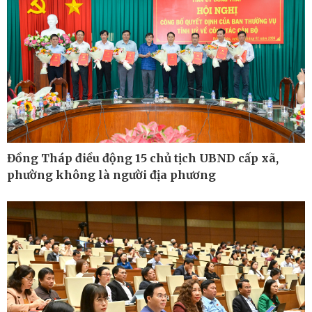
Ô tô - Xe máy
Doanh nghiệp
Ô tô
Thông tin doanh nghiệp
Xe máy
Doanh nghiệp 24h
Tư vấn
Doanh nhân
Vì cộng đồng
Đồng Tháp điều động 15 chủ tịch UBND cấp xã,
phường không là người địa phương