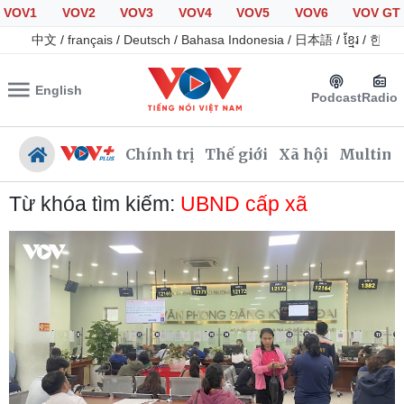
VOV1
VOV2
VOV3
VOV4
VOV5
VOV6
VOV GT
中文
/
français
/
Deutsch
/
Bahasa Indonesia
/
日本語
/
ខ្មែរ
/
한국
English
Podcast
Radio
Chính trị
Thế giới
Xã hội
Multime
Từ khóa tìm kiếm:
UBND cấp xã
Chính trị
Xã hội
Đảng
Tin 24h
Tổ chức nhân sự
Giáo dục
Quốc hội
Dự báo thời tiết
Nhận diện sự thật
Dấu ấn VOV
Việc làm
Biển đảo