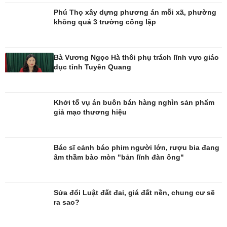
Phú Thọ xây dựng phương án mỗi xã, phường
không quá 3 trường công lập
Bà Vương Ngọc Hà thôi phụ trách lĩnh vực giáo
dục tỉnh Tuyên Quang
Giải trí
Du lịch
Nghệ sĩ
Tư vấn
Khởi tố vụ án buôn bán hàng nghìn sản phẩm
Thời trang
Săn Tour
giả mạo thương hiệu
Sao Việt
check-in
Bác sĩ cảnh báo phim người lớn, rượu bia đang
âm thầm bào mòn "bản lĩnh đàn ông"
Sửa đổi Luật đất đai, giá đất nền, chung cư sẽ
ra sao?