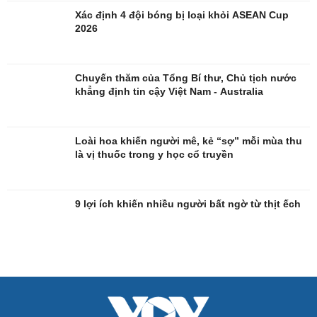
Xác định 4 đội bóng bị loại khỏi ASEAN Cup
2026
Chuyến thăm của Tổng Bí thư, Chủ tịch nước
khẳng định tin cậy Việt Nam - Australia
Quân sự - Quốc phòng
Vũ khí
Loài hoa khiến người mê, kẻ “sợ” mỗi mùa thu
Việt Nam
là vị thuốc trong y học cổ truyền
Phân tích
9 lợi ích khiến nhiều người bất ngờ từ thịt ếch