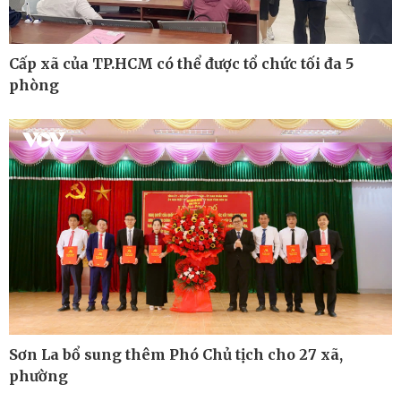
Cấp xã của TP.HCM có thể được tổ chức tối đa 5
phòng
Thế giới
Multimedia
Quan sát
Ảnh
Sơn La bổ sung thêm Phó Chủ tịch cho 27 xã,
Cuộc sống đó đây
Video
Hồ sơ
E-Magazine
phường
Infographic