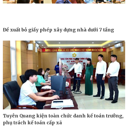
Công nghệ
Sức khỏe
Sành điệu
Dinh dưỡng - món ngon
Tin Công nghệ
Cây thuốc
Đề xuất bỏ giấy phép xây dựng nhà dưới 7 tầng
Trải nghiệm
Sản phụ khoa
Chuyển đổi số
Nhi khoa
Nam khoa
Làm đẹp - giảm cân
Phòng mạch online
Ăn sạch sống khỏe
Tuyên Quang kiện toàn chức danh kế toán trưởng,
phụ trách kế toán cấp xã