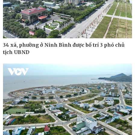
Chứng khoán
Giá cà phê
34 xã, phường ở Ninh Bình được bố trí 3 phó chủ
tịch UBND
Pháp luật
Thể thao
Vụ án
Pickleball