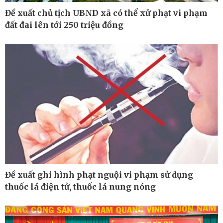
Tin nóng
Bóng đá quốc tế
Tư vấn luật
Bóng đá Việt Nam
Đề xuất chủ tịch UBND xã có thể xử phạt vi phạm
Thế giới thể thao
đất đai lên tới 250 triệu đồng
Lịch thi đấu bóng đá
eSports
Hậu trường
Đề xuất ghi hình phạt nguội vi phạm sử dụng
thuốc lá điện tử, thuốc lá nung nóng