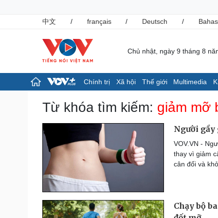
中文
/
français
/
Deutsch
/
Bahas
Chủ nhật, ngày 9 tháng 8 n
Chính trị
Xã hội
Thế giới
Multimedia
K
Chính trị
Xã hội
Từ khóa tìm kiếm:
giảm mỡ 
Đảng
Tin 24h
Tổ chức nhân sự
Giáo dục
Người gầy 
Quốc hội
Dự báo thời tiết
VOV.VN - Ngườ
Nhận diện sự thật
Dấu ấn VOV
thay vì giảm 
Việc làm
cân đối và kh
Biển đảo
Pháp luật
Thể thao
Vụ án
Pickleball
Chạy bộ ba
Tin nóng
Bóng đá quốc tế
Tư vấn luật
Bóng đá Việt Nam
đốt mỡ