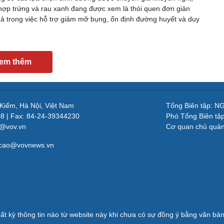
hợp trứng và rau xanh đang được xem là thói quen đơn giản
ả trong việc hỗ trợ giảm mỡ bụng, ổn định đường huyết và duy
em thêm
 Kiếm, Hà Nội, Việt Nam
Tổng Biên tập: 
48 | Fax: 84-24-39344230
Phó Tổng Biên tậ
v@vov.vn
Cơ quan chủ quả
gcao@vovnews.vn
ất kỳ thông tin nào từ website này khi chưa có sự đồng ý bằng văn b