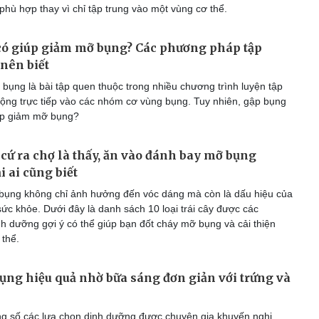
hù hợp thay vì chỉ tập trung vào một vùng cơ thể.
có giúp giảm mỡ bụng? Các phương pháp tập
nên biết
bụng là bài tập quen thuộc trong nhiều chương trình luyện tập
 động trực tiếp vào các nhóm cơ vùng bụng. Tuy nhiên, gập bụng
úp giảm mỡ bụng?
ả cứ ra chợ là thấy, ăn vào đánh bay mỡ bụng
 ai cũng biết
ụng không chỉ ảnh hưởng đến vóc dáng mà còn là dấu hiệu của
ức khỏe. Dưới đây là danh sách 10 loại trái cây được các
nh dưỡng gợi ý có thể giúp bạn đốt cháy mỡ bụng và cải thiện
 thể.
ng hiệu quả nhờ bữa sáng đơn giản với trứng và
g số các lựa chọn dinh dưỡng được chuyên gia khuyến nghị,