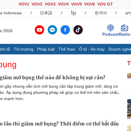
VOV1
VOV2
VOV3
VOV4
VOV5
VOV6
VOV GT
a Indonesia
/
日本語
/
ខ្មែរ
/
한국어
/
ພາ
ăm 2026
Podcast
Radio
inh tế
Thị trường
Pháp luật
Thể thao
Ô tô - Xe máy
Doanh nghi
Thế giới
Multimedia
K
bụng
T
Quan sát
Ảnh
B
Cuộc sống đó đây
Video
K
giảm mỡ bụng thế nào để không bị sụt cân?
Hồ sơ
E-Magazine
i gầy nhưng vẫn tích mỡ bụng cần tập trung giảm mỡ, tăng cơ
Infographic
cân. Áp dụng đúng phương pháp sẽ giúp cơ thể trở nên săn chắc,
ỏe mạnh hơn.
Ô tô - Xe máy
Doanh nghiệp
C
Ô tô
Thông tin doanh nghiệp
o lâu thì giảm mỡ bụng? Thời điểm cơ thể bắt đầu
Xe máy
Doanh nghiệp 24h
Tư vấn
Doanh nhân
T