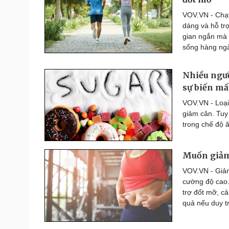
Thế giới thể thao
VOV.VN - Chạy 
Lịch thi đấu bóng đá
dáng và hỗ tr
eSports
gian ngắn mà 
Hậu trường
sống hàng ngà
Đời sống
Văn hóa
Nhiều ngườ
Nhà đẹp
Sân khấu - Điện ảnh
sự biến mấ
Tình yêu - Gia đình
Văn học
VOV.VN - Loại
Blog
Âm nhạc
giảm cân. Tuy
Di sản
trong chế độ 
Muốn giảm 
VOV.VN - Giảm
cường độ cao. 
trợ đốt mỡ, cả
quả nếu duy tr