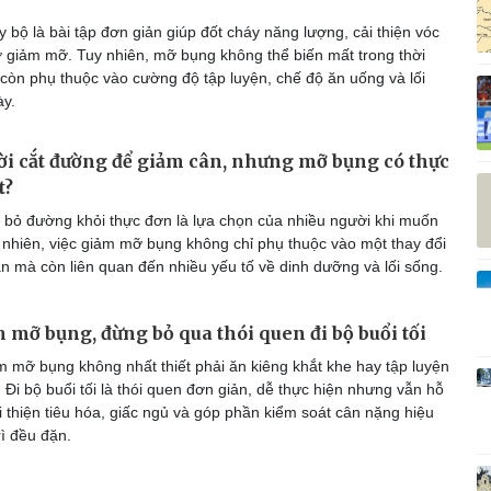
Vì cộng đồng
C
bộ là bài tập đơn giản giúp đốt cháy năng lượng, cải thiện vóc
ợ giảm mỡ. Tuy nhiên, mỡ bụng không thể biến mất trong thời
còn phụ thuộc vào cường độ tập luyện, chế độ ăn uống và lối
y.
Giải trí
Du lịch
Q
i cắt đường để giảm cân, nhưng mỡ bụng có thực
Nghệ sĩ
Tư vấn
V
t?
Thời trang
Săn Tour
 bỏ đường khỏi thực đơn là lựa chọn của nhiều người khi muốn
Sao Việt
check-in
P
 nhiên, việc giảm mỡ bụng không chỉ phụ thuộc vào một thay đổi
ăn mà còn liên quan đến nhiều yếu tố về dinh dưỡng và lối sống.
mỡ bụng, đừng bỏ qua thói quen đi bộ buổi tối
 mỡ bụng không nhất thiết phải ăn kiêng khắt khe hay tập luyện
Đi bộ buổi tối là thói quen đơn giản, dễ thực hiện nhưng vẫn hỗ
i thiện tiêu hóa, giấc ngủ và góp phần kiểm soát cân nặng hiệu
ì đều đặn.