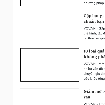
phương pháp p
Gập bụng 
chuẩn bạn 
VOV.VN - Gập 
thể hình, tác
có thực sự gi
10 loại qu
không phải
VOV.VN - Mỡ b
nhiều vấn đề s
chuyên gia di
sức khỏe tổng
Giảm mỡ bụ
rau
VOV.VN - Tron