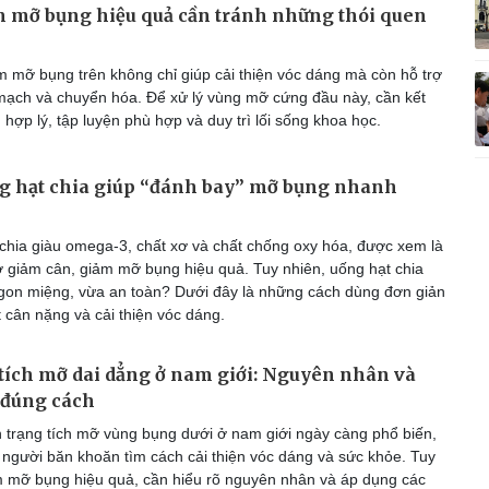
 mỡ bụng hiệu quả cần tránh những thói quen
 mỡ bụng trên không chỉ giúp cải thiện vóc dáng mà còn hỗ trợ
mạch và chuyển hóa. Để xử lý vùng mỡ cứng đầu này, cần kết
hợp lý, tập luyện phù hợp và duy trì lối sống khoa học.
g hạt chia giúp “đánh bay” mỡ bụng nhanh
chia giàu omega-3, chất xơ và chất chống oxy hóa, được xem là
rợ giảm cân, giảm mỡ bụng hiệu quả. Tuy nhiên, uống hạt chia
gon miệng, vừa an toàn? Dưới đây là những cách dùng đơn giản
 cân nặng và cải thiện vóc dáng.
tích mỡ dai dẳng ở nam giới: Nguyên nhân và
 đúng cách
 trạng tích mỡ vùng bụng dưới ở nam giới ngày càng phổ biến,
t người băn khoăn tìm cách cải thiện vóc dáng và sức khỏe. Tuy
m mỡ bụng hiệu quả, cần hiểu rõ nguyên nhân và áp dụng các