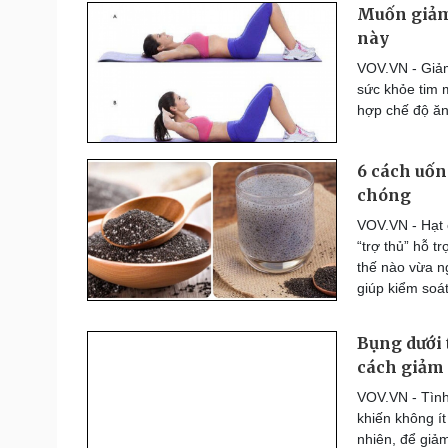
Muốn giảm
này
VOV.VN - Giảm
sức khỏe tim 
hợp chế độ ăn 
6 cách uốn
chóng
VOV.VN - Hạt 
“trợ thủ” hỗ t
thế nào vừa n
giúp kiểm soát
Bụng dưới 
cách giảm
VOV.VN - Tình
khiến không í
nhiên, để giả