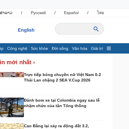
ສາລາວ
/
Русский
/
Español
/
ไทย
English
ệp
Công nghệ
Sức khỏe
Đời sống
Văn hóa
Giải trí
inh tế
Thị trường
in mới nhất ›
ất động sản
Giá vàng
hởi nghiệp
Tiêu dùng
Trực tiếp bóng chuyền nữ Việt Nam 0-2
Thái Lan chặng 2 SEA V.Cup 2026
Tỷ giá
Chứng khoán
Giá cà phê
Đánh bom xe tại Colombia ngay sau lễ
nhậm chức của tân Tổng thống
ông nghệ
Sức khỏe
Sành điệu
Dinh dưỡng - món ngon
Tin Công nghệ
Cây thuốc
Cao Bằng lại xảy ra động đất 3.2,
rải nghiệm
Sản phụ khoa