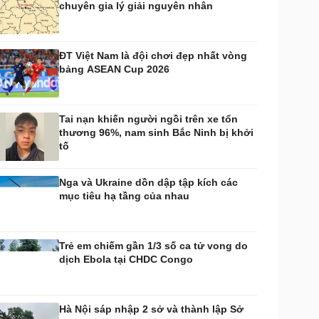
chuyên gia lý giải nguyên nhân
huyển đổi số
Nhi khoa
Nam khoa
Làm đẹp - giảm cân
ĐT Việt Nam là đội chơi đẹp nhất vòng
Phòng mạch online
bảng ASEAN Cup 2026
Ăn sạch sống khỏe
uân sự - Quốc phòng
ũ khí
Tai nạn khiến người ngồi trên xe tổn
Việt Nam
thương 96%, nam sinh Bắc Ninh bị khởi
hân tích
tố
Nga và Ukraine dồn dập tập kích các
mục tiêu hạ tầng của nhau
Trẻ em chiếm gần 1/3 số ca tử vong do
dịch Ebola tại CHDC Congo
Hà Nội sáp nhập 2 sở và thành lập Sở