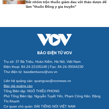
Bắt nhóm trộn thuốc giảm đau với thảo dược để
làm "thuốc Đông y gia truyền"
Giải trí
Du lịch
Nghệ sĩ
Tư vấn
BÁO ĐIỆN TỬ VOV
Thời trang
Săn Tour
Sao Việt
check-in
Trụ sở: 37 Bà Triệu, Hoàn Kiếm, Hà Nội, Việt Nam
Điện thoại: 84-24-22105148 | Fax: 84-24-39344230
Thư điện tử: baodientuvov@vov.vn
Liên hệ quảng cáo: quangcao@vovnews.vn
Báo giá quảng cáo
Tổng Biên tập: NGÔ THIỆU PHONG
Phó Tổng Biên tập: Nguyễn Tuyết Yến, Phạm Công Hân, Đặng
Thị Khanh
Cơ quan chủ quản: ĐÀI TIẾNG NÓI VIỆT NAM