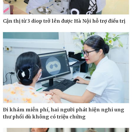
Cận thị từ 3 diop trở lên được Hà Nội hỗ trợ điều trị
Thế giới
Multimedia
Quan sát
Ảnh
Cuộc sống đó đây
Video
Hồ sơ
E-Magazine
Infographic
Đi khám miễn phí, hai người phát hiện nghi ung
thư phổi dù không có triệu chứng