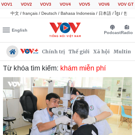
VOV1
VOV2
VOV3
VOV4
VOV5
VOV6
VOV GT
中文
/
français
/
Deutsch
/
Bahasa Indonesia
/
日本語
/
ខ្មែរ
/
한국
English
Podcast
Radio
Chính trị
Thế giới
Xã hội
Multime
Từ khóa tìm kiếm:
khám miễn phí
Chính trị
Xã hội
Đảng
Tin 24h
Tổ chức nhân sự
Giáo dục
Quốc hội
Dự báo thời tiết
Nhận diện sự thật
Dấu ấn VOV
Việc làm
Biển đảo