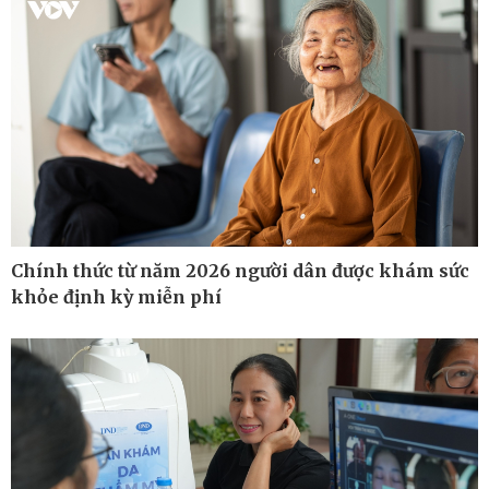
Kinh tế
Thị trường
Bất động sản
Giá vàng
Khởi nghiệp
Tiêu dùng
Tỷ giá
Chứng khoán
Giá cà phê
Chính thức từ năm 2026 người dân được khám sức
khỏe định kỳ miễn phí