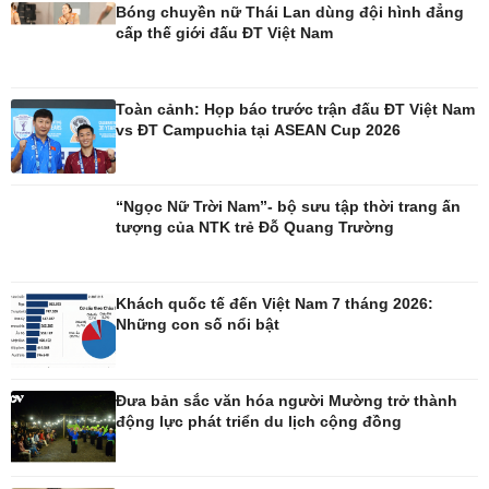
Bóng chuyền nữ Thái Lan dùng đội hình đẳng
Phòng mạch online
cấp thế giới đấu ĐT Việt Nam
Ăn sạch sống khỏe
Toàn cảnh: Họp báo trước trận đấu ĐT Việt Nam
vs ĐT Campuchia tại ASEAN Cup 2026
“Ngọc Nữ Trời Nam”- bộ sưu tập thời trang ấn
tượng của NTK trẻ Đỗ Quang Trường
Khách quốc tế đến Việt Nam 7 tháng 2026:
Đời sống
Văn hóa
Những con số nổi bật
Nhà đẹp
Sân khấu - Điện ảnh
Tình yêu - Gia đình
Văn học
Blog
Âm nhạc
Đưa bản sắc văn hóa người Mường trở thành
Di sản
động lực phát triển du lịch cộng đồng