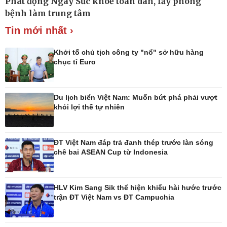
Phát động Ngày Sức khoẻ toàn dân, lấy phòng
Xe máy
Doanh nghiệp 24h
bệnh làm trung tâm
Tư vấn
Doanh nhân
Tin mới nhất ›
Vì cộng đồng
Khởi tố chủ tịch công ty "nổ" sở hữu hàng
chục tỉ Euro
Du lịch biển Việt Nam: Muốn bứt phá phải vượt
khỏi lợi thế tự nhiên
ĐT Việt Nam đáp trả đanh thép trước làn sóng
chê bai ASEAN Cup từ Indonesia
Công nghệ
Sức khỏe
Sành điệu
Dinh dưỡng - món ngon
Tin Công nghệ
Cây thuốc
HLV Kim Sang Sik thể hiện khiếu hài hước trước
Trải nghiệm
Sản phụ khoa
trận ĐT Việt Nam vs ĐT Campuchia
Chuyển đổi số
Nhi khoa
Nam khoa
Làm đẹp - giảm cân