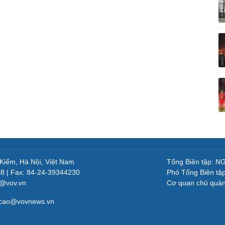
 Kiếm, Hà Nội, Việt Nam
Tổng Biên tập: 
48 | Fax: 84-24-39344230
Phó Tổng Biên tậ
v@vov.vn
Cơ quan chủ quả
gcao@vovnews.vn