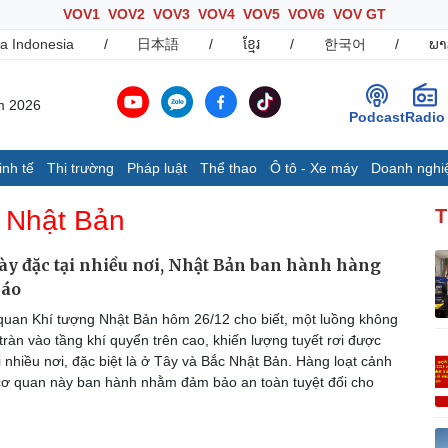
VOV1
VOV2
VOV3
VOV4
VOV5
VOV6
VOV GT
a Indonesia
/
日本語
/
ខ្មែរ
/
한국어
/
ພາ
m 2026
Podcast
Radio
inh tế
Thị trường
Pháp luật
Thể thao
Ô tô - Xe máy
Doanh nghi
Thế giới
Multimedia
K
 Nhật Bản
T
Quan sát
Ảnh
B
Cuộc sống đó đây
Video
K
dày đặc tại nhiều nơi, Nhật Bản ban hành hàng
Hồ sơ
E-Magazine
báo
Infographic
uan Khí tượng Nhật Bản hôm 26/12 cho biết, một luồng không
tràn vào tầng khí quyển trên cao, khiến lượng tuyết rơi được
 nhiều nơi, đặc biệt là ở Tây và Bắc Nhật Bản. Hàng loạt cảnh
Ô tô - Xe máy
Doanh nghiệp
C
ơ quan này ban hành nhằm đảm bảo an toàn tuyệt đối cho
Ô tô
Thông tin doanh nghiệp
Xe máy
Doanh nghiệp 24h
Tư vấn
Doanh nhân
T