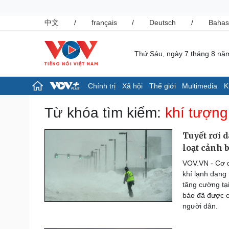
中文
/
français
/
Deutsch
/
Bahas
Thứ Sáu, ngày 7 tháng 8 nă
Chính trị
Xã hội
Thế giới
Multimedia
K
Chính trị
Xã hội
Từ khóa tìm kiếm:
khí tượng
Đảng
Tin 24h
Tổ chức nhân sự
Giáo dục
Tuyết rơi 
Quốc hội
Dự báo thời tiết
loạt cảnh 
Nhận diện sự thật
Dấu ấn VOV
VOV.VN - Cơ q
Việc làm
khí lạnh đang 
Biển đảo
tăng cường tại
Pháp luật
Thể thao
báo đã được c
Vụ án
Pickleball
người dân.
Tin nóng
Bóng đá quốc tế
Tư vấn luật
Bóng đá Việt Nam