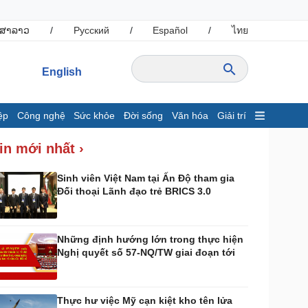
ສາລາວ
/
Русский
/
Español
/
ไทย
English
ệp
Công nghệ
Sức khỏe
Đời sống
Văn hóa
Giải trí
inh tế
Thị trường
in mới nhất ›
ất động sản
Giá vàng
hởi nghiệp
Tiêu dùng
Sinh viên Việt Nam tại Ấn Độ tham gia
Đối thoại Lãnh đạo trẻ BRICS 3.0
Tỷ giá
Chứng khoán
Giá cà phê
Những định hướng lớn trong thực hiện
Nghị quyết số 57-NQ/TW giai đoạn tới
ông nghệ
Sức khỏe
Sành điệu
Dinh dưỡng - món ngon
Tin Công nghệ
Cây thuốc
Thực hư việc Mỹ cạn kiệt kho tên lửa
rải nghiệm
Sản phụ khoa