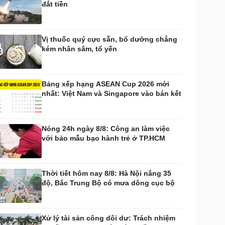
đắt tiền
huyển đổi số
Nhi khoa
Nam khoa
Làm đẹp - giảm cân
Vị thuốc quý cực sẵn, bổ dưỡng chẳng
Phòng mạch online
kém nhân sâm, tổ yến
Ăn sạch sống khỏe
uân sự - Quốc phòng
ũ khí
Bảng xếp hạng ASEAN Cup 2026 mới
Việt Nam
nhất: Việt Nam và Singapore vào bán kết
hân tích
Nóng 24h ngày 8/8: Công an làm việc
với bảo mẫu bạo hành trẻ ở TP.HCM
Thời tiết hôm nay 8/8: Hà Nội nắng 35
độ, Bắc Trung Bộ có mưa dông cục bộ
Xử lý tài sản công dôi dư: Trách nhiệm