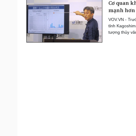
Cơ quan kh
Thế giới thể thao
mạnh hơn
Lịch thi đấu bóng đá
eSports
VOV.VN - Trướ
Hậu trường
tỉnh Kagoshim
tượng thủy vă
Đời sống
Văn hóa
Nhà đẹp
Sân khấu - Điện ảnh
Tình yêu - Gia đình
Văn học
Blog
Âm nhạc
Di sản