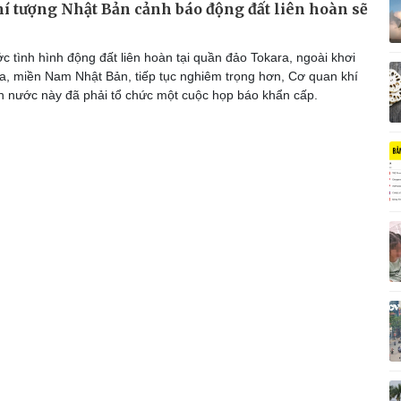
í tượng Nhật Bản cảnh báo động đất liên hoàn sẽ
Vì cộng đồng
C
c tình hình động đất liên hoàn tại quần đảo Tokara, ngoài khơi
a, miền Nam Nhật Bản, tiếp tục nghiêm trọng hơn, Cơ quan khí
n nước này đã phải tổ chức một cuộc họp báo khẩn cấp.
Giải trí
Du lịch
Q
Nghệ sĩ
Tư vấn
V
Thời trang
Săn Tour
Sao Việt
check-in
P