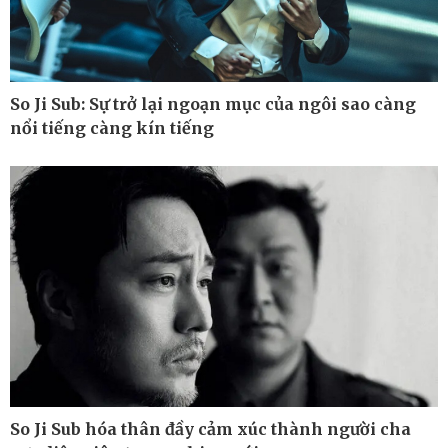
So Ji Sub: Sự trở lại ngoạn mục của ngôi sao càng
nổi tiếng càng kín tiếng
Công nghệ
Sức khỏe
Sành điệu
Dinh dưỡng - món ngon
Tin Công nghệ
Cây thuốc
So Ji Sub hóa thân đầy cảm xúc thành người cha
Trải nghiệm
Sản phụ khoa