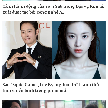
Cảnh hành động của So Ji Sub trong Đặc vụ Kim tái
xuất được tạo bởi công nghệ AI
Pháp luật
Thể thao
Vụ án
Pickleball
Tin nóng
Bóng đá quốc tế
Tư vấn luật
Bóng đá Việt Nam
Thế giới thể thao
Lịch thi đấu bóng đá
eSports
Hậu trường
Sau "Squid Game", Lee Byung-hun trở thành thủ
lĩnh chiến binh trong phim mới