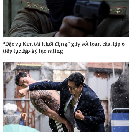
Kinh tế
Thị trường
Bất động sản
Giá vàng
Khởi nghiệp
Tiêu dùng
Tỷ giá
Chứng khoán
"Đặc vụ Kim tái khởi động" gây sốt toàn cầu, tập 6
Giá cà phê
tiếp tục lập kỷ lục rating