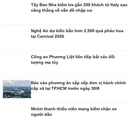
Tây Ban Nha kiểm tra gần 200 khách từ Italy sau
căng thẳng về vấn đề nhập cư
Nghệ An dự kiến bắn hơn 2.500 quả pháo hoa
tại Carnival 2026
Giải trí
Du lịch
Nghệ sĩ
Tư vấn
Công an Phương Liệt liên tiếp bắt các đối
Thời trang
Săn Tour
tượng ma túy
Sao Việt
check-in
Báo cáo phương án sắp xếp đơn vị hành chính
cấp xã tại TP.HCM trước ngày 30/8
Nhóm thanh thiếu niên mang kiếm chặn xe
người dân