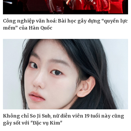
Công nghiệp văn hoá: Bài học gây dựng “quyền lực
mềm” của Hàn Quốc
Không chỉ So Ji Sub, nữ diễn viên 19 tuổi này cũng
Thế giới
Multimedia
gây sốt với "Đặc vụ Kim"
Quan sát
Ảnh