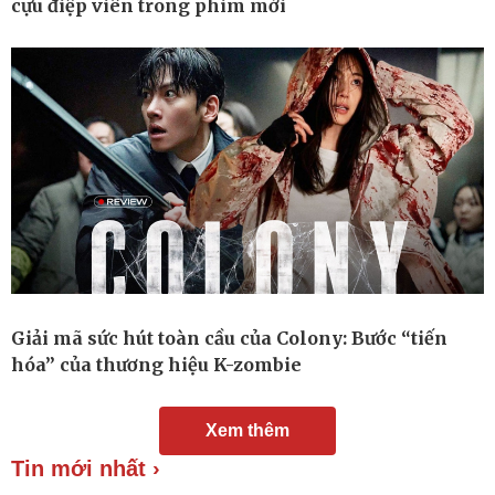
cựu điệp viên trong phim mới
Chuyển đổi số
Nhi khoa
Nam khoa
Làm đẹp - giảm cân
Phòng mạch online
Ăn sạch sống khỏe
Giải mã sức hút toàn cầu của Colony: Bước “tiến
hóa” của thương hiệu K-zombie
Xem thêm
Tin mới nhất ›