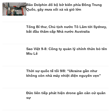
Bão Dolphin đổ bộ bờ biển phía Đông Trung
Quốc, gây mưa xối xả và gió lớn
Đời sống
Văn hóa
Nhà đẹp
Sân khấu - Điện ảnh
Tổng Bí thư, Chủ tịch nước Tô Lâm tới Sydney,
Tình yêu - Gia đình
Văn học
bắt đầu thăm cấp Nhà nước Australia
Blog
Âm nhạc
Di sản
Sao Việt 9-8: Công ty quản lý chính thức bỏ tên
Miu Lê
Thời sự quốc tế tối 9/8: “Ukraine gần như
không còn nhà máy nhiệt điện nguyên vẹn”
Đức liên tiếp phát hiện drone gần căn cứ quân
sự