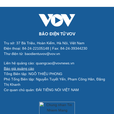
BÁO ĐIỆN TỬ VOV
Trụ sở: 37 Bà Triệu, Hoàn Kiếm, Hà Nội, Việt Nam
Điện thoại: 84-24-22105148 | Fax: 84-24-39344230
Thư điện tử: baodientuvov@vov.vn
Quân sự - Quốc phòng
Vũ khí
Liên hệ quảng cáo: quangcao@vovnews.vn
Việt Nam
Báo giá quảng cáo
Phân tích
Tổng Biên tập: NGÔ THIỆU PHONG
Phó Tổng Biên tập: Nguyễn Tuyết Yến, Phạm Công Hân, Đặng
Thị Khanh
Cơ quan chủ quản: ĐÀI TIẾNG NÓI VIỆT NAM