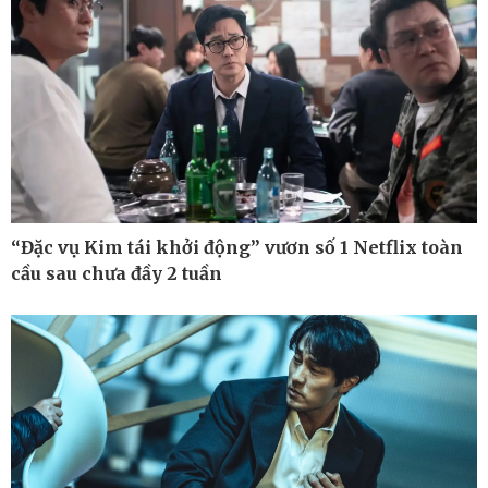
“Đặc vụ Kim tái khởi động” vươn số 1 Netflix toàn
cầu sau chưa đầy 2 tuần
Ô tô - Xe máy
Doanh nghiệp
Ô tô
Thông tin doanh nghiệp
Xe máy
Doanh nghiệp 24h
Tư vấn
Doanh nhân
Vì cộng đồng