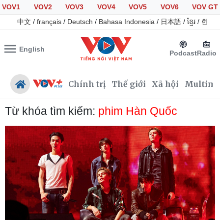
VOV1
VOV2
VOV3
VOV4
VOV5
VOV6
VOV GT
中文
/
français
/
Deutsch
/
Bahasa Indonesia
/
日本語
/
ខ្មែរ
/
한국
English
Podcast
Radio
Chính trị
Thế giới
Xã hội
Multime
Từ khóa tìm kiếm:
phim Hàn Quốc
Chính trị
Xã hội
Đảng
Tin 24h
Tổ chức nhân sự
Giáo dục
Quốc hội
Dự báo thời tiết
Nhận diện sự thật
Dấu ấn VOV
Việc làm
Biển đảo