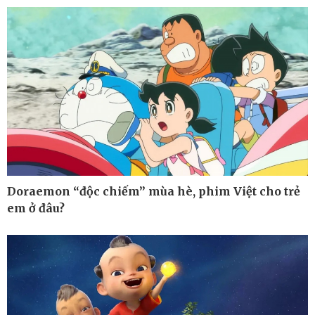
Doraemon “độc chiếm” mùa hè, phim Việt cho trẻ
em ở đâu?
Kinh tế
Thị trường
Bất động sản
Giá vàng
Khởi nghiệp
Tiêu dùng
Tỷ giá
Chứng khoán
Giá cà phê