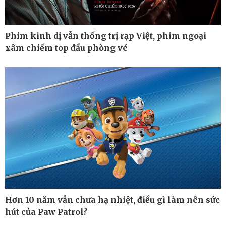
Phim kinh dị vẫn thống trị rạp Việt, phim ngoại
xâm chiếm top đầu phòng vé
Thế giới
Multimedia
Quan sát
Ảnh
Cuộc sống đó đây
Video
Hơn 10 năm vẫn chưa hạ nhiệt, điều gì làm nên sức
Hồ sơ
E-Magazine
hút của Paw Patrol?
Infographic