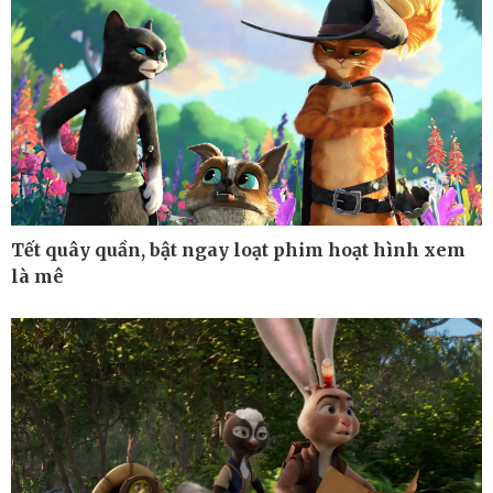
Xe máy
Doanh nghiệp 24h
Tư vấn
Doanh nhân
Vì cộng đồng
Tết quây quần, bật ngay loạt phim hoạt hình xem
là mê
Công nghệ
Sức khỏe
Sành điệu
Dinh dưỡng - món ngon