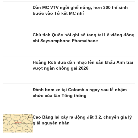
Dàn MC VTV ngồi ghế nóng, hơn 300 thí sinh
bước vào Tứ kết MC nhí
Đời sống
Văn hóa
Nhà đẹp
Sân khấu - Điện ảnh
Tình yêu - Gia đình
Văn học
Chủ tịch Quốc hội ghi sổ tang tại Lễ viếng đồng
Blog
Âm nhạc
chí Saysomphone Phomvihane
Di sản
Hoàng Rob đưa dàn nhạc lên sân khấu Anh trai
vượt ngàn chông gai 2026
Đánh bom xe tại Colombia ngay sau lễ nhậm
chức của tân Tổng thống
Cao Bằng lại xảy ra động đất 3.2, chuyên gia lý
giải nguyên nhân