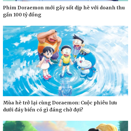
Lịch thi đấu bóng đá
Phim Doraemon mới gây sốt dịp hè với doanh thu
eSports
gần 100 tỷ đồng
Hậu trường
Mùa hè trở lại cùng Doraemon: Cuộc phiêu lưu
dưới đáy biển có gì đáng chờ đợi?
Ô tô - Xe máy
Doanh nghiệp
Ô tô
Thông tin doanh nghiệp