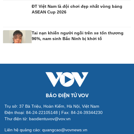
ĐT Việt Nam là đội chơi đẹp nhất vòng bảng
ASEAN Cup 2026
Giải trí
Du lịch
Nghệ sĩ
Tư vấn
Thời trang
Săn Tour
Tai nạn khiến người ngồi trên xe tổn thương
Sao Việt
check-in
96%, nam sinh Bắc Ninh bị khởi tố
BÁO ĐIỆN TỬ VOV
Trụ sở: 37 Bà Triệu, Hoàn Kiếm, Hà Nội, Việt Nam
Điện thoại: 84-24-22105148 | Fax: 84-24-39344230
Thư điện tử: baodientuvov@vov.vn
Liên hệ quảng cáo: quangcao@vovnews.vn