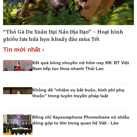
Tin Công nghệ
Cây thuốc
Trải nghiệm
Sản phụ khoa
Chuyển đổi số
Nhi khoa
Nam khoa
Làm đẹp - giảm cân
“Thỏ Gà Du Xuân Đại Náo Địa Đạo” – Hoạt hình
Phòng mạch online
phiêu lưu hứa hẹn khuấy đảo mùa Tết
Ăn sạch sống khỏe
Tin mới nhất ›
Kết quả bóng chuyền nữ hôm nay 9/8: ĐT Việt
Nam tiếp tục thua nhanh Thái Lan
Không để “nhiệm vụ bắt buộc, kinh phí phụ
thuộc” trong tuyên truyền pháp luật
Đồng chí Xaysomphone Phomvihane có nhiều
đóng góp to lớn trong quan hệ Việt - Lào