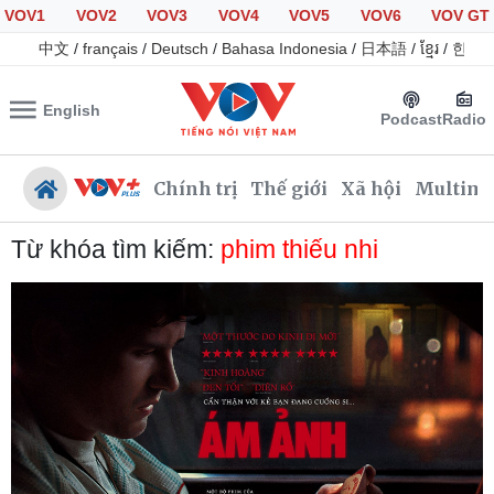
VOV1
VOV2
VOV3
VOV4
VOV5
VOV6
VOV GT
中文
/
français
/
Deutsch
/
Bahasa Indonesia
/
日本語
/
ខ្មែរ
/
한국
English
Podcast
Radio
Chính trị
Thế giới
Xã hội
Multime
Từ khóa tìm kiếm:
phim thiếu nhi
Chính trị
Xã hội
Đảng
Tin 24h
Tổ chức nhân sự
Giáo dục
Quốc hội
Dự báo thời tiết
Nhận diện sự thật
Dấu ấn VOV
Việc làm
Biển đảo