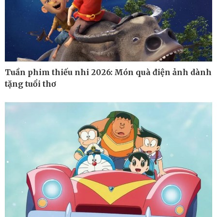
Tuần phim thiếu nhi 2026: Món quà điện ảnh dành
tặng tuổi thơ
Pháp luật
Thể thao
Vụ án
Pickleball
Tin nóng
Bóng đá quốc tế
Tư vấn luật
Bóng đá Việt Nam
Thế giới thể thao