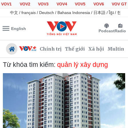
VOV1
VOV2
VOV3
VOV4
VOV5
VOV6
VOV GT
中文
/
français
/
Deutsch
/
Bahasa Indonesia
/
日本語
/
ខ្មែរ
/
한국
English
Podcast
Radio
Chính trị
Thế giới
Xã hội
Multime
Từ khóa tìm kiếm:
quản lý xây dựng
Chính trị
Xã hội
Đảng
Tin 24h
Tổ chức nhân sự
Giáo dục
Quốc hội
Dự báo thời tiết
Nhận diện sự thật
Dấu ấn VOV
Việc làm
Biển đảo