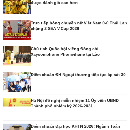
được đánh giá cao hơn
Trực tiếp bóng chuyền nữ Việt Nam 0-0 Thái Lan
chặng 2 SEA V.Cup 2026
Ô tô - Xe máy
Doanh nghiệp
Ô tô
Thông tin doanh nghiệp
Chủ tịch Quốc hội viếng Đồng chí
Xe máy
Doanh nghiệp 24h
Xaysomphone Phomvihane tại Lào
Tư vấn
Doanh nhân
Vì cộng đồng
Điểm chuẩn ĐH Ngoại thương tiếp tục áp sát 30
Hà Nội đề nghị miễn nhiệm 11 Ủy viên UBND
Thành phố nhiệm kỳ 2026-2031
Công nghệ
Sức khỏe
Sành điệu
Dinh dưỡng - món ngon
Điểm chuẩn Đại học KHTN 2026: Ngành Toán
Tin Công nghệ
Cây thuốc