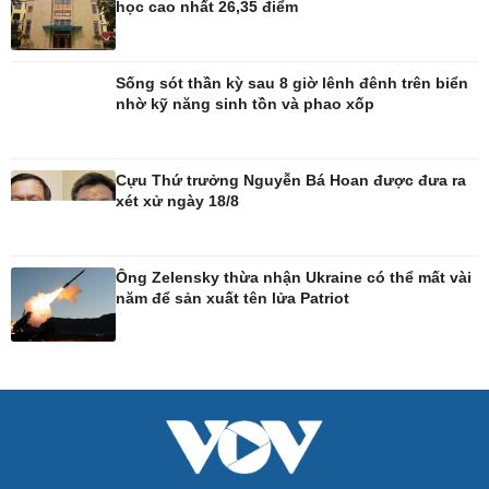
học cao nhất 26,35 điểm
Trải nghiệm
Sản phụ khoa
Chuyển đổi số
Nhi khoa
Nam khoa
Sống sót thần kỳ sau 8 giờ lênh đênh trên biển
Làm đẹp - giảm cân
nhờ kỹ năng sinh tồn và phao xốp
Phòng mạch online
Ăn sạch sống khỏe
Cựu Thứ trưởng Nguyễn Bá Hoan được đưa ra
xét xử ngày 18/8
Ông Zelensky thừa nhận Ukraine có thể mất vài
năm để sản xuất tên lửa Patriot
Đời sống
Văn hóa
Nhà đẹp
Sân khấu - Điện ảnh
Tình yêu - Gia đình
Văn học
Blog
Âm nhạc
Di sản