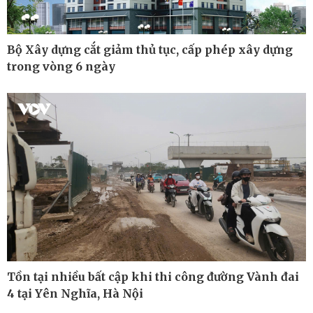
Bộ Xây dựng cắt giảm thủ tục, cấp phép xây dựng
trong vòng 6 ngày
Thế giới
Multimedia
Quan sát
Ảnh
Cuộc sống đó đây
Video
Hồ sơ
E-Magazine
Infographic
Tồn tại nhiều bất cập khi thi công đường Vành đai
Kinh tế
Thị trường
4 tại Yên Nghĩa, Hà Nội
Bất động sản
Giá vàng