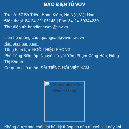
BÁO ĐIỆN TỬ VOV
Trụ sở: 37 Bà Triệu, Hoàn Kiếm, Hà Nội, Việt Nam
Điện thoại: 84-24-22105148 | Fax: 84-24-39344230
Thư điện tử: baodientuvov@vov.vn
Giải trí
Du lịch
Liên hệ quảng cáo: quangcao@vovnews.vn
Nghệ sĩ
Tư vấn
Báo giá quảng cáo
Thời trang
Săn Tour
Tổng Biên tập: NGÔ THIỆU PHONG
Sao Việt
check-in
Phó Tổng Biên tập: Nguyễn Tuyết Yến, Phạm Công Hân, Đặng
Thị Khanh
Cơ quan chủ quản: ĐÀI TIẾNG NÓI VIỆT NAM
Quân sự - Quốc phòng
Vũ khí
Việt Nam
Phân tích
Không được sao chép lại bất kỳ thông tin nào từ website này khi