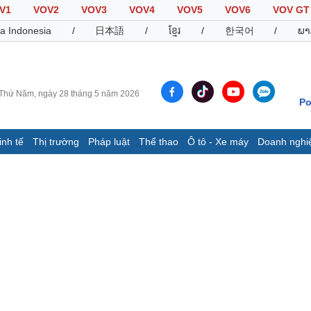
V1
VOV2
VOV3
VOV4
VOV5
VOV6
VOV GT
a Indonesia
/
日本語
/
ខ្មែរ
/
한국어
/
ພາ
Thứ Năm, ngày 28 tháng 5 năm 2026
Po
inh tế
Thị trường
Pháp luật
Thể thao
Ô tô - Xe máy
Doanh nghi
Thế giới
Multimedia
K
Quan sát
Video
B
Cuộc sống đó đây
Ảnh
K
Hồ sơ
E-Magazine
Infographic
Thể thao
Ô tô - Xe máy
D
Bóng đá
Ô tô
T