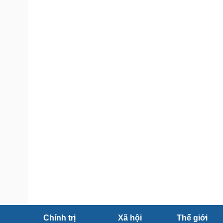
Tin nóng
Việt Nam
Tư vấn luật
Phân tích
Sức khỏe
Đời sống
Dinh dưỡng - món ngon
Nhà đẹp
Cây thuốc
Blog
Sản phụ khoa
Tình yêu - Gia đình
Nhi khoa
Nam khoa
Làm đẹp - giảm cân
Phòng mạch online
Ăn sạch sống khỏe
Cải chính
Chính trị
Xã hội
Thế giới