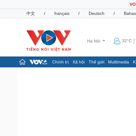
VO
中文
/
français
/
Deutsch
/
Bahas
32°C
Hà Nội
Chính trị
Xã hội
Thế giới
Multimedia
K
Chính trị
Xã hội
Đảng
Tin 24h
Tổ chức nhân sự
Dự báo thời tiết
Quốc hội
Giáo dục
Nhận diện sự thật
Dấu ấn VOV
Việc làm
Biển đảo
Pháp luật
Quân sự - Quốc phòng
Vụ án
Vũ khí