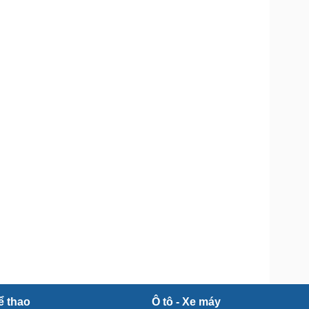
Doanh nghiệp 24h
Tin Công nghệ
Doanh nhân
Trải nghiệm
ì cộng đồng
Chuyển đổi số
u lịch
Podcast
Tư vấn
Câu chuyện thời sự
Săn Tour
Đọc truyện đêm khuya
heck-in
Cửa sổ tình yêu
Kể chuyện cho bé
Hạt giống tâm hồn
ể thao
Ô tô - Xe máy