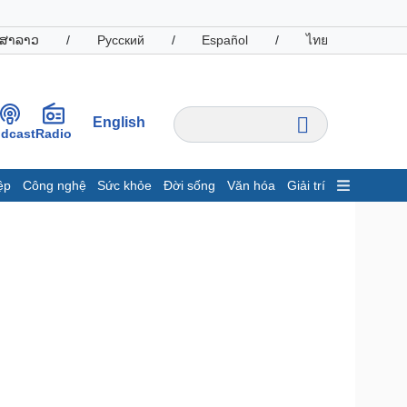
ສາລາວ
/
Русский
/
Español
/
ไทย
English
dcast
Radio
ệp
Công nghệ
Sức khỏe
Đời sống
Văn hóa
Giải trí
inh tế
Thị trường
ất động sản
Giá vàng
hởi nghiệp
Tiêu dùng
Tỷ giá
Chứng khoán
Giá cà phê
oanh nghiệp
Công nghệ
hông tin doanh nghiệp
Sành điệu