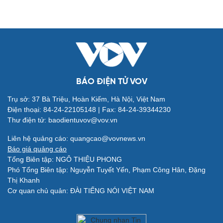
Đời sống
Văn hóa
Nhà đẹp
Sân khấu - Điện ảnh
Blog
Văn học
BÁO ĐIỆN TỬ VOV
Tình yêu - Gia đình
Âm nhạc
Di sản
Trụ sở: 37 Bà Triệu, Hoàn Kiếm, Hà Nội, Việt Nam
Điện thoại: 84-24-22105148 | Fax: 84-24-39344230
Thư điện tử: baodientuvov@vov.vn
Liên hệ quảng cáo: quangcao@vovnews.vn
Báo giá quảng cáo
Tổng Biên tập: NGÔ THIỆU PHONG
Giải trí
Du lịch
Phó Tổng Biên tập: Nguyễn Tuyết Yến, Phạm Công Hân, Đặng
Nghệ sĩ
Tư vấn
Thị Khanh
Thời trang
Săn Tour
Cơ quan chủ quản: ĐÀI TIẾNG NÓI VIỆT NAM
Sao Việt
check-in