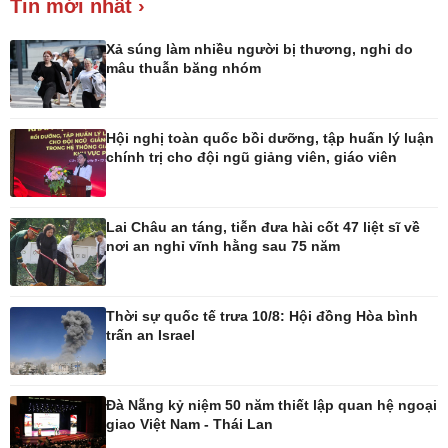
Tin mới nhất ›
Xổ số 3 miền
Giá cà phê
Xả súng làm nhiều người bị thương, nghi do
mâu thuẫn băng nhóm
Hội nghị toàn quốc bồi dưỡng, tập huấn lý luận
chính trị cho đội ngũ giảng viên, giáo viên
Pháp luật
Thể thao
Vụ án
Pickleball
Tin nóng
Bóng đá Việt Nam
Lai Châu an táng, tiễn đưa hài cốt 47 liệt sĩ về
Tư vấn luật
Bóng đá quốc tế
nơi an nghỉ vĩnh hằng sau 75 năm
Thế giới thể thao
Lịch thi đấu bóng đá
eSports
Thời sự quốc tế trưa 10/8: Hội đồng Hòa bình
Hậu trường
trấn an Israel
Đà Nẵng kỷ niệm 50 năm thiết lập quan hệ ngoại
giao Việt Nam - Thái Lan