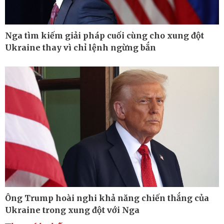
Nga tìm kiếm giải pháp cuối cùng cho xung đột
Ukraine thay vì chỉ lệnh ngừng bắn
Thế giới
Multimedia
Quan sát
Ảnh
Cuộc sống đó đây
Video
Hồ sơ
E-Magazine
Infographic
Kinh tế
Thị trường
Bất động sản
Tiêu dùng
Khởi nghiệp
Giá vàng
Ông Trump hoài nghi khả năng chiến thắng của
Tỷ giá
Ukraine trong xung đột với Nga
Chứng khoán