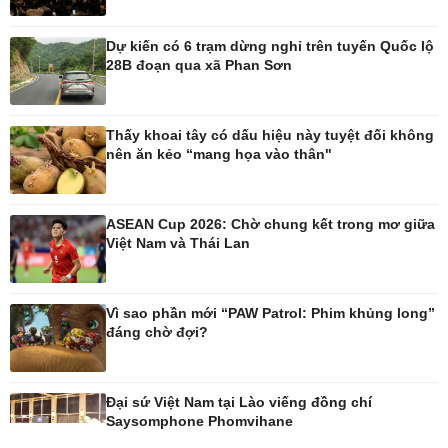
Ô tô - Xe máy
Doanh nghiệp
Ô tô
Thông tin doanh nghiệp
Dự kiến có 6 trạm dừng nghỉ trên tuyến Quốc lộ
Xe máy
Doanh nghiệp 24h
28B đoạn qua xã Phan Sơn
Tư vấn
Doanh nhân
Vì cộng đồng
Thấy khoai tây có dấu hiệu này tuyệt đối không
nên ăn kẻo “mang họa vào thân"
ASEAN Cup 2026: Chờ chung kết trong mơ giữa
Công nghệ
Sức khỏe
Việt Nam và Thái Lan
Sành điệu
Dinh dưỡng - món ngon
Tin Công nghệ
Cây thuốc
Trải nghiệm
Sản phụ khoa
Vì sao phần mới “PAW Patrol: Phim khủng long”
Chuyển đổi số
Nhi khoa
đáng chờ đợi?
Nam khoa
Làm đẹp - giảm cân
Phòng mạch online
Đại sứ Việt Nam tại Lào viếng đồng chí
Ăn sạch sống khỏe
Saysomphone Phomvihane