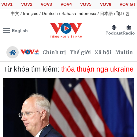
VOV1
VOV2
VOV3
VOV4
VOV5
VOV6
VOV GT
中文
/
français
/
Deutsch
/
Bahasa Indonesia
/
日本語
/
ខ្មែរ
/
한국
English
Podcast
Radio
Chính trị
Thế giới
Xã hội
Multime
Từ khóa tìm kiếm:
thỏa thuận nga ukraine
Chính trị
Xã hội
Đảng
Tin 24h
Tổ chức nhân sự
Dự báo thời tiết
Quốc hội
Giáo dục
Nhận diện sự thật
Dấu ấn VOV
Việc làm
Biển đảo