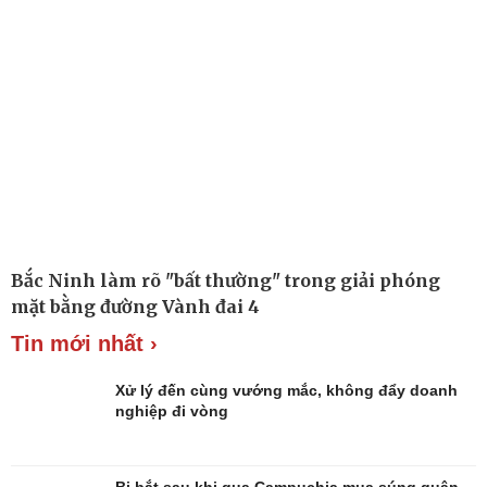
Làm đẹp - giảm cân
Phòng mạch online
Ăn sạch sống khỏe
Bắc Ninh làm rõ "bất thường" trong giải phóng
mặt bằng đường Vành đai 4
Tin mới nhất ›
Xử lý đến cùng vướng mắc, không đẩy doanh
nghiệp đi vòng
Bị bắt sau khi qua Campuchia mua súng quân