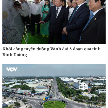
Khởi công tuyến đường Vành đai 4 đoạn qua tỉnh
Bình Dương
Ô tô - Xe máy
Doanh nghiệp
Ô tô
Thông tin doanh nghiệp
Xe máy
Doanh nghiệp 24h
Tư vấn
Doanh nhân
Vì cộng đồng