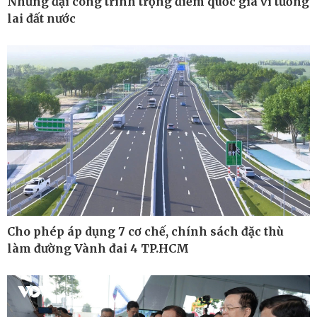
Những đại công trình trọng điểm quốc gia vì tương
lai đất nước
Pháp luật
Thể thao
Vụ án
Pickleball
Tin nóng
Bóng đá quốc tế
Tư vấn luật
Bóng đá Việt Nam
Thế giới thể thao
Lịch thi đấu bóng đá
eSports
Hậu trường
Cho phép áp dụng 7 cơ chế, chính sách đặc thù
làm đường Vành đai 4 TP.HCM