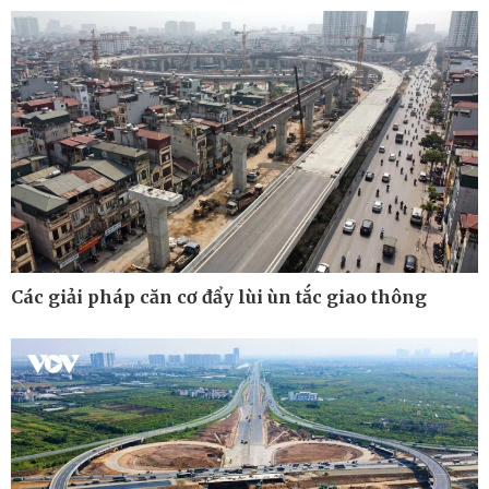
Cuộc sống đó đây
Video
Hồ sơ
E-Magazine
Infographic
Các giải pháp căn cơ đẩy lùi ùn tắc giao thông