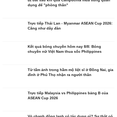
dụng để "phòng thân"
Đời sống
Văn hóa
Nhà đẹp
Sân khấu - Điện ảnh
Tình yêu - Gia đình
Văn học
Trực tiếp Thái Lan - Myanmar ASEAN Cup 2026:
Blog
Âm nhạc
Căng như dây đàn
Di sản
Kết quả bóng chuyền hôm nay 8/8: Bóng
chuyền nữ Việt Nam thua sốc Philippines
Từ tấm ảnh trong hầm mộ liệt sĩ ở Đồng Nai, gia
đình ở Phú Thọ nhận ra người thân
Trực tiếp Malaysia vs Philippines bảng B của
ASEAN Cup 2026
Vỏ chanh đông lạnh có tác dụng gì? Sự thật có