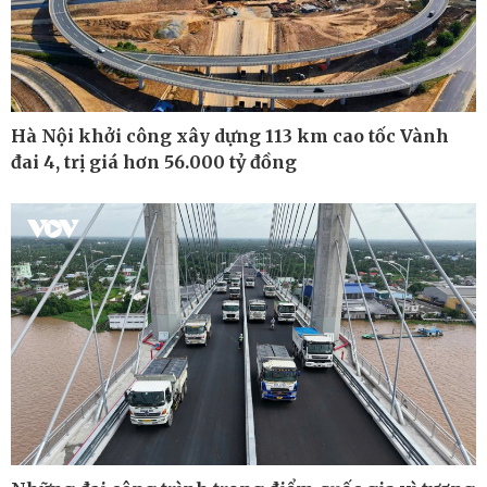
Kinh tế
Thị trường
Bất động sản
Giá vàng
Khởi nghiệp
Tiêu dùng
Tỷ giá
Chứng khoán
Hà Nội khởi công xây dựng 113 km cao tốc Vành
Giá cà phê
đai 4, trị giá hơn 56.000 tỷ đồng