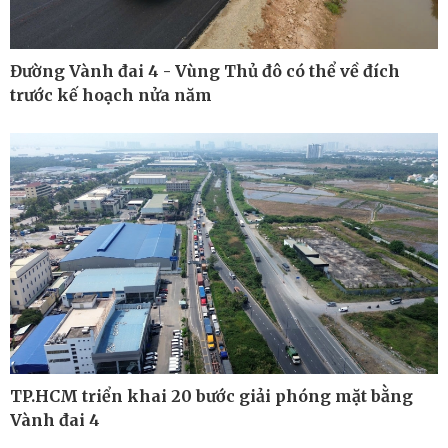
Đường Vành đai 4 - Vùng Thủ đô có thể về đích
trước kế hoạch nửa năm
TP.HCM triển khai 20 bước giải phóng mặt bằng
Thế giới
Multimedia
Vành đai 4
Quan sát
Ảnh