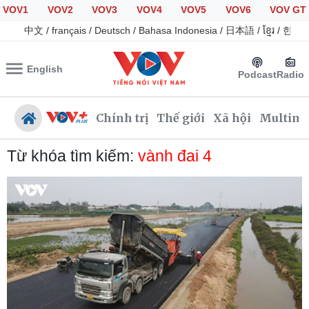
VOV1
VOV2
VOV3
VOV4
VOV5
VOV6
VOV GT
中文
/
français
/
Deutsch
/
Bahasa Indonesia
/
日本語
/
ខ្មែរ
/
한국
English
Podcast
Radio
Chính trị
Thế giới
Xã hội
Multime
Từ khóa tìm kiếm:
vành đai 4
Chính trị
Xã hội
Đảng
Tin 24h
Tổ chức nhân sự
Giáo dục
Quốc hội
Dự báo thời tiết
Nhận diện sự thật
Dấu ấn VOV
Việc làm
Biển đảo