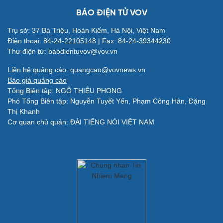
BÁO ĐIỆN TỬ VOV
Trụ sở: 37 Bà Triệu, Hoàn Kiếm, Hà Nội, Việt Nam
Điện thoại: 84-24-22105148 | Fax: 84-24-39344230
Thư điện tử: baodientuvov@vov.vn
Liên hệ quảng cáo: quangcao@vovnews.vn
Quân sự - Quốc phòng
Báo giá quảng cáo
Vũ khí
Tổng Biên tập: NGÔ THIỆU PHONG
Việt Nam
Phó Tổng Biên tập: Nguyễn Tuyết Yến, Phạm Công Hân, Đặng
Phân tích
Thị Khanh
Cơ quan chủ quản: ĐÀI TIẾNG NÓI VIỆT NAM