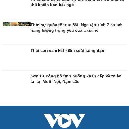
thể khiến bạn bất ngờ
Thời sự quốc tế trưa 8/8: Nga tập kích 7 cơ sở
Giải trí
Du lịch
năng lượng trọng yếu của Ukraine
Nghệ sĩ
Tư vấn
Thời trang
Săn Tour
Sao Việt
check-in
Thái Lan cam kết kiểm soát súng đạn
Sơn La công bố tình huống khẩn cấp về thiên
tai tại Muổi Nọi, Nậm Lầu