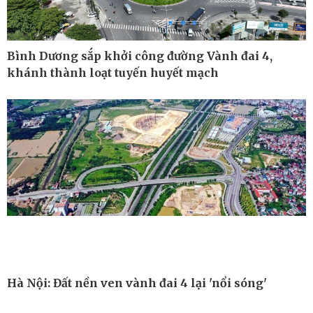
Bình Dương sắp khởi công đường Vành đai 4,
khánh thành loạt tuyến huyết mạch
Công nghệ
Sức khỏe
Sành điệu
Dinh dưỡng - món ngon
Tin Công nghệ
Cây thuốc
Trải nghiệm
Sản phụ khoa
Hà Nội: Đất nền ven vành đai 4 lại 'nổi sóng'
Chuyển đổi số
Nhi khoa
Nam khoa