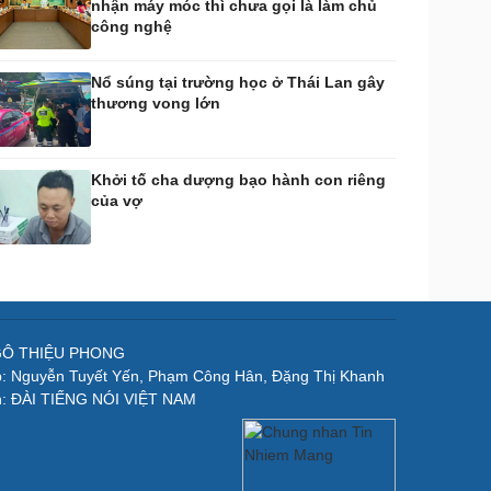
nhận máy móc thì chưa gọi là làm chủ
công nghệ
Nổ súng tại trường học ở Thái Lan gây
thương vong lớn
Khởi tố cha dượng bạo hành con riêng
của vợ
NGÔ THIỆU PHONG
p: Nguyễn Tuyết Yến, Phạm Công Hân, Đặng Thị Khanh
n: ĐÀI TIẾNG NÓI VIỆT NAM