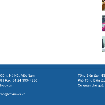
 Kiếm, Hà Nội, Việt Nam
Tổng Biên tập: 
48 | Fax: 84-24-39344230
Phó Tổng Biên tậ
v@vov.vn
Cơ quan chủ quả
gcao@vovnews.vn