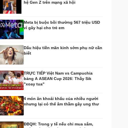
hệ Gen Z trên mạng xã hội
huyển đổi số
Nhi khoa
Nam khoa
Làm đẹp - giảm cân
Meta bị buộc bồi thường 567 triệu USD
Phòng mạch online
vì gây hại cho trẻ em
Ăn sạch sống khỏe
uân sự - Quốc phòng
ũ khí
Dấu hiệu tiền mãn kinh sớm phụ nữ cần
Việt Nam
biết
hân tích
TRỰC TIẾP Việt Nam vs Campuchia
bảng A ASEAN Cup 2026: Thầy Sik
"xoay tua"
4 món ăn khoái khẩu của nhiều người
nhưng lại có thể âm thầm gây ung thư
ĐBQH: Trong y tế nếu chỉ mua sắm,