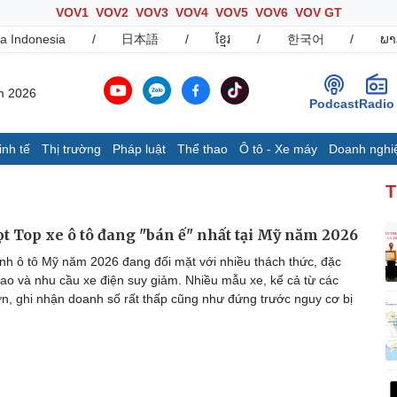
VOV1
VOV2
VOV3
VOV4
VOV5
VOV6
VOV GT
a Indonesia
/
日本語
/
ខ្មែរ
/
한국어
/
ພາ
m 2026
Podcast
Radio
inh tế
Thị trường
Pháp luật
Thể thao
Ô tô - Xe máy
Doanh nghi
Thế giới
Multimedia
K
T
Quan sát
Ảnh
B
Cuộc sống đó đây
Video
K
ọt Top xe ô tô đang "bán ế" nhất tại Mỹ năm 2026
Hồ sơ
E-Magazine
h ô tô Mỹ năm 2026 đang đối mặt với nhiều thách thức, đặc
Infographic
 cao và nhu cầu xe điện suy giảm. Nhiều mẫu xe, kể cả từ các
ớn, ghi nhận doanh số rất thấp cũng như đứng trước nguy cơ bị
Ô tô - Xe máy
Doanh nghiệp
C
Ô tô
Thông tin doanh nghiệp
Xe máy
Doanh nghiệp 24h
Tư vấn
Doanh nhân
T