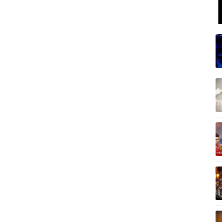
Vì cộng đồng
C
Giải trí
Du lịch
Q
Nghệ sĩ
Tư vấn
V
Thời trang
Săn Tour
Sao Việt
check-in
P