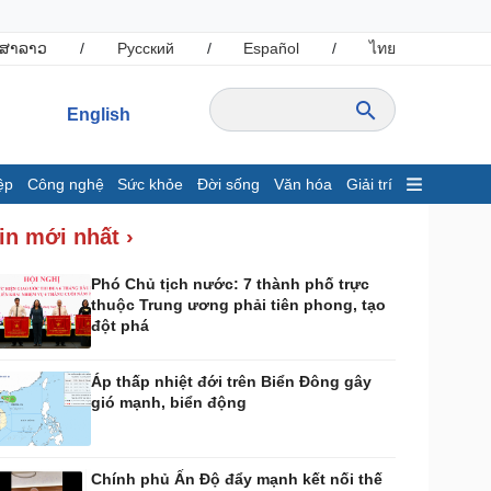
ສາລາວ
/
Русский
/
Español
/
ไทย
English
ệp
Công nghệ
Sức khỏe
Đời sống
Văn hóa
Giải trí
inh tế
Thị trường
in mới nhất ›
ất động sản
Giá vàng
hởi nghiệp
Tiêu dùng
Phó Chủ tịch nước: 7 thành phố trực
thuộc Trung ương phải tiên phong, tạo
Tỷ giá
đột phá
Chứng khoán
Giá cà phê
Áp thấp nhiệt đới trên Biển Đông gây
gió mạnh, biển động
ông nghệ
Sức khỏe
Sành điệu
Dinh dưỡng - món ngon
Tin Công nghệ
Cây thuốc
Chính phủ Ấn Độ đẩy mạnh kết nối thế
rải nghiệm
Sản phụ khoa