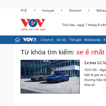
中文
/
français
/
Deutsch
/
Bahas
Thứ Sáu, ngày 7 tháng 8 nă
Chính trị
Xã hội
Thế giới
Multimedia
K
Chính trị
Xã hội
Từ khóa tìm kiếm:
xe ế nhất
Đảng
Tin 24h
Tổ chức nhân sự
Giáo dục
Lexus LC l
Quốc hội
Dự báo thời tiết
VOV.VN - Ngàn
Nhận diện sự thật
Dấu ấn VOV
biệt là giá xe
Việc làm
thương hiệu l
Biển đảo
khai tử.
Pháp luật
Thể thao
Vụ án
Pickleball
Tin nóng
Bóng đá quốc tế
Tư vấn luật
Bóng đá Việt Nam