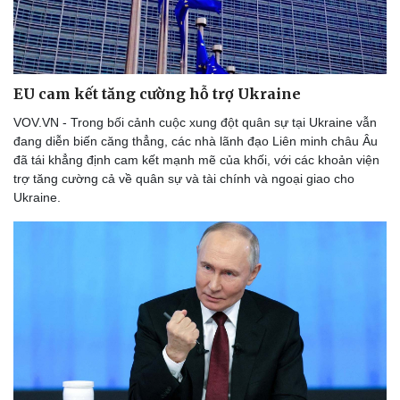
Văn hóa
Giải trí
Sân khấu - Điện ảnh
Nghệ sĩ
Văn học
Thời trang
Âm nhạc
Sao Việt
EU cam kết tăng cường hỗ trợ Ukraine
Di sản
VOV.VN - Trong bối cảnh cuộc xung đột quân sự tại Ukraine vẫn
đang diễn biến căng thẳng, các nhà lãnh đạo Liên minh châu Âu
đã tái khẳng định cam kết mạnh mẽ của khối, với các khoản viện
trợ tăng cường cả về quân sự và tài chính và ngoại giao cho
Ukraine.