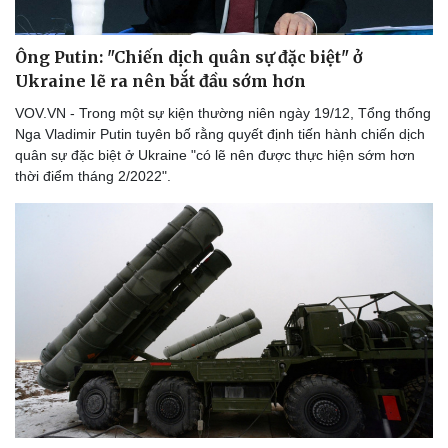
Ông Putin: "Chiến dịch quân sự đặc biệt" ở
Ukraine lẽ ra nên bắt đầu sớm hơn
VOV.VN - Trong một sự kiện thường niên ngày 19/12, Tổng thống
Nga Vladimir Putin tuyên bố rằng quyết định tiến hành chiến dịch
quân sự đặc biệt ở Ukraine "có lẽ nên được thực hiện sớm hơn
Du lịch
Podcast
thời điểm tháng 2/2022".
Tư vấn
Câu chuyện thời sự
Săn Tour
Đọc truyện đêm khuya
check-in
Cửa sổ tình yêu
Kể chuyện cho bé
Hạt giống tâm hồn