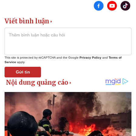
Viết bình luận
This site is protected by reCAPTCHA and the Google
Privacy Policy
and
Terms of
Service
apply.
Gửi tin
Pháp luật
Quân sự - Quốc phòng
Vụ án
Vũ khí
Tin nóng
Việt Nam
Tư vấn luật
Phân tích