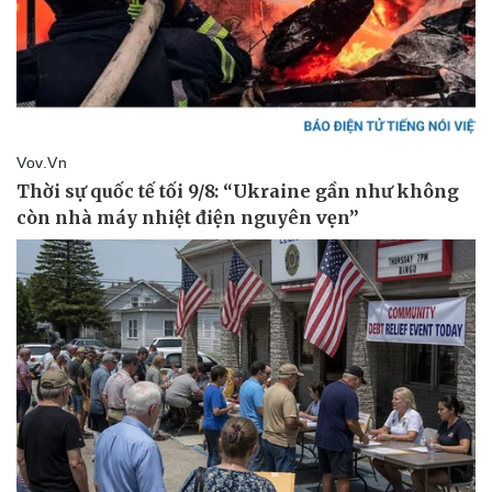
Thể thao
Ô tô - Xe máy
Bóng đá
Ô tô
Lịch thi đấu bóng đá
Xe máy
Thế giới thể thao
Tư vấn