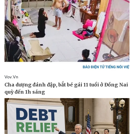
Sức khỏe
Đời sống
Dinh dưỡng - món ngon
Nhà đẹp
Cây thuốc
Blog
Sản phụ khoa
Tình yêu - Gia đình
Nhi khoa
Nam khoa
Làm đẹp - giảm cân
Phòng mạch online
Ăn sạch sống khỏe