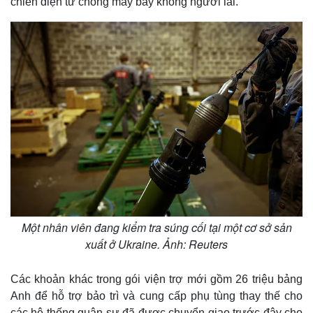
chiến điện tử chống máy bay không người lái.
Một nhân viên đang kiểm tra súng cối tại một cơ sở sản
xuất ở Ukraine. Ảnh: Reuters
Thế giới
Multimedia
Các khoản khác trong gói viện trợ mới gồm 26 triệu bảng
Quan sát
Video
Anh để hỗ trợ bảo trì và cung cấp phụ tùng thay thế cho
Cuộc sống đó đây
Ảnh
Hồ sơ
E-Magazine
các hệ thống quân sự đã được chuyển giao trước đây cho