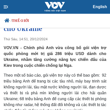
English
Anh công bố gói viện trợ quốc
phòng mới trị giá 286 triệu USD
THẾ GIỚI
/
cho Ukraine
Thứ Sáu, 14:51, 20/12/2024
Chính trị
Xã hội
VOV.VN - Chính phủ Anh vừa công bố gói viện trợ
Đảng
Tin 24h
quốc phòng mới trị giá 286 triệu USD dành cho
Tổ chức nhân sự
Dự báo thời tiết
Ukraine, nhằm tăng cường năng lực chiến đấu của
Quốc hội
Giáo dục
Kiev trong cuộc chiến chống lại Nga.
Nhận diện sự thật
Dấu ấn VOV
Việc làm
Theo một số báo cáo, gói viện trợ này có thể bao gồm: 92
Biển đảo
triệu bảng Anh để trang bị các tàu nhỏ, máy bay trinh sát
không người lái, tàu mặt nước không người lái, đạn dược
và thiết bị rà phá mìn không người lái cho hải quân
Ukraine; 68 triệu bảng Anh để cung cấp các thiết bị phòng
không như radar, hệ thống đất đối không và các thiết bị tác