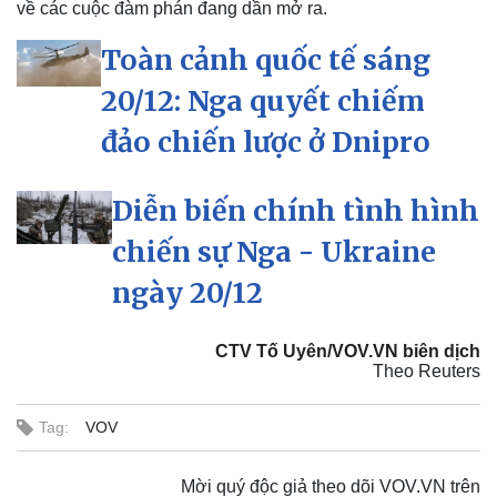
về các cuộc đàm phán đang dần mở ra.
Toàn cảnh quốc tế sáng
Kinh tế
Thị trường
20/12: Nga quyết chiếm
Bất động sản
Giá vàng
đảo chiến lược ở Dnipro
Khởi nghiệp
Tiêu dùng
Tỷ giá
Chứng khoán
Diễn biến chính tình hình
Giá cà phê
chiến sự Nga - Ukraine
ngày 20/12
CTV Tố Uyên/VOV.VN biên dịch
Theo Reuters
Tag:
VOV
Mời quý độc giả theo dõi VOV.VN trên