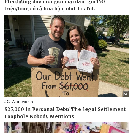
Doanh nghiệp
Công nghệ
Thông tin doanh nghiệp
Sành điệu
Doanh nghiệp 24h
Tin Công nghệ
Doanh nhân
Trải nghiệm
Vì cộng đồng
Chuyển đổi số