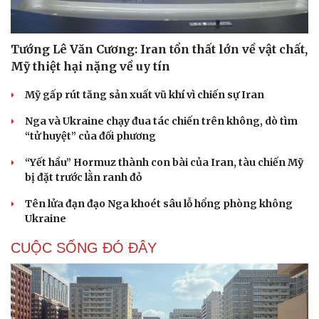
Tướng Lê Văn Cương: Iran tổn thất lớn về vật chất,
Mỹ thiệt hại nặng về uy tín
Mỹ gấp rút tăng sản xuất vũ khí vì chiến sự Iran
Nga và Ukraine chạy đua tác chiến trên không, dò tìm
“tử huyệt” của đối phương
“Yết hầu” Hormuz thành con bài của Iran, tàu chiến Mỹ
bị đặt trước lằn ranh đỏ
Tên lửa đạn đạo Nga khoét sâu lỗ hổng phòng không
Ukraine
CUỘC SỐNG ĐÓ ĐÂY
Cải chính