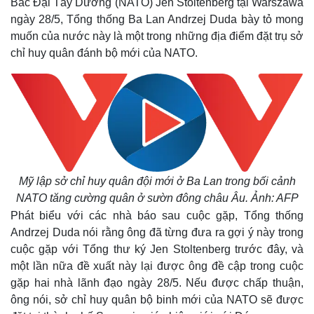
Bắc Đại Tây Dương (NATO) Jen Stoltenberg tại Warszawa
ngày 28/5, Tổng thống Ba Lan Andrzej Duda bày tỏ mong
muốn của nước này là một trong những địa điểm đặt trụ sở
chỉ huy quân đánh bộ mới của NATO.
Mỹ lập sở chỉ huy quân đội mới ở Ba Lan trong bối cảnh
NATO tăng cường quân ở sườn đông châu Âu. Ảnh: AFP
Phát biểu với các nhà báo sau cuộc gặp, Tổng thống
Andrzej Duda nói rằng ông đã từng đưa ra gợi ý này trong
cuộc gặp với Tổng thư ký Jen Stoltenberg trước đây, và
một lần nữa đề xuất này lại được ông đề cập trong cuộc
gặp hai nhà lãnh đạo ngày 28/5. Nếu được chấp thuận,
ông nói, sở chỉ huy quân bộ binh mới của NATO sẽ được