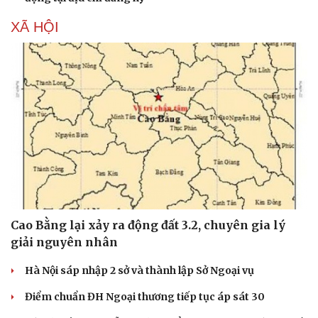
XÃ HỘI
Cao Bằng lại xảy ra động đất 3.2, chuyên gia lý
giải nguyên nhân
Du lịch
Podcast
Tư vấn
Câu chuyện thời sự
Hà Nội sáp nhập 2 sở và thành lập Sở Ngoại vụ
Săn Tour
Đọc truyện đêm khuya
Điểm chuẩn ĐH Ngoại thương tiếp tục áp sát 30
check-in
Cửa sổ tình yêu
Kể chuyện cho bé