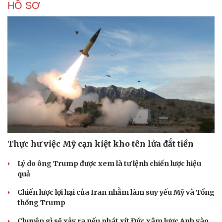
HỒ SƠ
Thực hư việc Mỹ cạn kiệt kho tên lửa đắt tiền
Lý do ông Trump được xem là tư lệnh chiến lược hiệu
quả
Chiến lược lợi hại của Iran nhằm làm suy yếu Mỹ và Tổng
thống Trump
Chuyện gì sẽ xảy ra nếu phát xít Đức xâm lược Anh vào