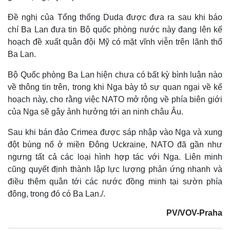
Đề nghị của Tổng thống Duda được đưa ra sau khi báo
chí Ba Lan đưa tin Bộ quốc phòng nước này đang lên kế
hoạch đề xuất quân đội Mỹ có mặt vĩnh viễn trên lãnh thổ
Ba Lan.
Bộ Quốc phòng Ba Lan hiện chưa có bất kỳ bình luận nào
về thông tin trên, trong khi Nga bày tỏ sự quan ngại về kế
hoạch này, cho rằng việc NATO mở rộng về phía biên giới
của Nga sẽ gây ảnh hưởng tới an ninh châu Âu.
Sau khi bán đảo Crimea được sáp nhập vào Nga và xung
đột bùng nổ ở miền Đông Uckraine, NATO đã gần như
Thế giới
Multimedia
ngưng tất cả các loại hình hợp tác với Nga. Liên minh
Quan sát
Video
cũng quyết định thành lập lực lượng phản ứng nhanh và
Cuộc sống đó đây
Ảnh
điều thêm quân tới các nước đồng minh tại sườn phía
Hồ sơ
E-Magazine
đông, trong đó có Ba Lan./.
Infographic
PV/VOV-Praha