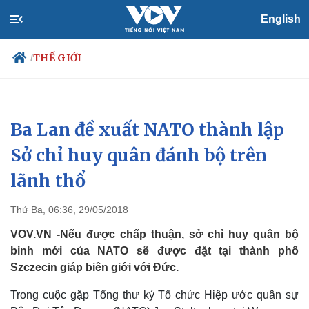
English
THẾ GIỚI
/
Ba Lan đề xuất NATO thành lập
Chính trị
Xã hội
Đảng
Tin 24h
Sở chỉ huy quân đánh bộ trên
Tổ chức nhân sự
Dự báo thời tiết
lãnh thổ ​
Quốc hội
Giáo dục
Nhận diện sự thật
Dấu ấn VOV
Việc làm
Thứ Ba, 06:36, 29/05/2018
Biển đảo
VOV.VN -Nếu được chấp thuận, sở chỉ huy quân bộ
binh mới của NATO sẽ được đặt tại thành phố
Szczecin giáp biên giới với Đức.
Trong cuộc gặp Tổng thư ký Tổ chức Hiệp ước quân sự