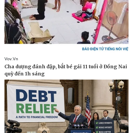
Vụ án
Vũ khí
Tin nóng
Việt Nam
Tư vấn luật
Phân tích