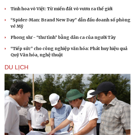
Tinh hoa võ Việt: Từ miền đất võ vươn ra thế giới
“Spider-Man: Brand New Day” dẫn đầu doanh số phòng
vé Mỹ
Phong slư - “thư tình” bằng dân ca của người Tày
“Tiếp sức” cho công nghiệp văn hóa: Phát huy hiệu quả
Quỹ Văn hóa, nghệ thuật
DU LỊCH
Văn hóa
Giải trí
Sân khấu - Điện ảnh
Nghệ sĩ
Văn học
Thời trang
Âm nhạc
Sao Việt
Di sản