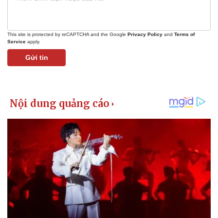
This site is protected by reCAPTCHA and the Google
Privacy Policy
and
Terms of
Service
apply.
Gửi tin
Kinh tế
Thị trường
Bất động sản
Giá vàng
Khởi nghiệp
Tiêu dùng
Tỷ giá
Chứng khoán