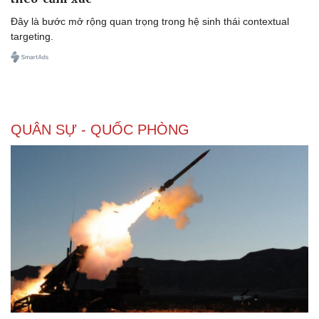
Đây là bước mở rộng quan trọng trong hệ sinh thái contextual
targeting.
Doanh nghiệp
Công nghệ
Thông tin doanh nghiệp
Sành điệu
Doanh nghiệp 24h
Tin Công nghệ
Doanh nhân
Trải nghiệm
QUÂN SỰ - QUỐC PHÒNG
Vì cộng đồng
Chuyển đổi số