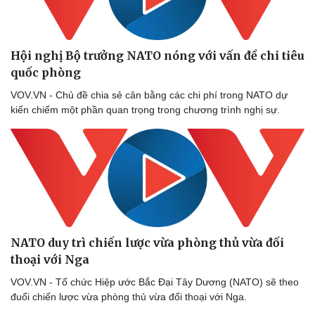
Thể thao
Ô tô - Xe máy
Bóng đá
Ô tô
Lịch thi đấu bóng đá
Xe máy
Hội nghị Bộ trưởng NATO nóng với vấn đề chi tiêu
Thế giới thể thao
Tư vấn
quốc phòng
eSports
Hậu trường
VOV.VN - Chủ đề chia sẻ cân bằng các chi phí trong NATO dự
kiến chiếm một phần quan trọng trong chương trình nghị sự.
NATO duy trì chiến lược vừa phòng thủ vừa đối
thoại với Nga
VOV.VN - Tổ chức Hiệp ước Bắc Đại Tây Dương (NATO) sẽ theo
đuổi chiến lược vừa phòng thủ vừa đối thoại với Nga.