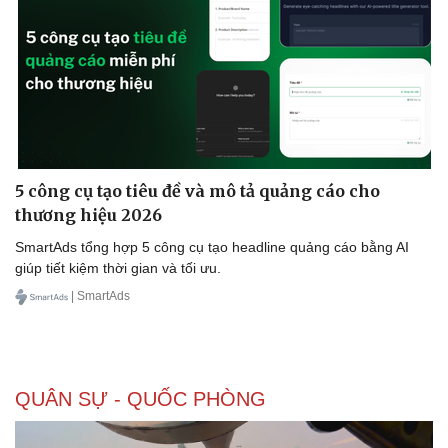
Sức khỏe
Đời sống
Dinh dưỡng - món ngon
Nhà đẹp
5 công cụ tạo tiêu đề và mô tả quảng cáo cho
Cây thuốc
Blog
thương hiệu 2026
Sản phụ khoa
Tình yêu - Gia đình
Nhi khoa
SmartAds tổng hợp 5 công cụ tạo headline quảng cáo bằng AI
Nam khoa
giúp tiết kiệm thời gian và tối ưu.
Làm đẹp - giảm cân
| SmartAds
Phòng mạch online
Ăn sạch sống khỏe
QUÂN SỰ - QUỐC PHÒNG