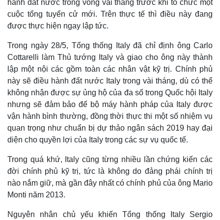
hành đất nước trong vòng vài tháng trước khi tổ chức một
cuộc tổng tuyển cử mới. Trên thực tế thì điều này đang
được thực hiện ngay lập tức.
Trong ngày 28/5, Tổng thống Italy đã chỉ định ông Carlo
Cottarelli làm Thủ tướng Italy và giao cho ông này thành
lập một nội các gồm toàn các nhân vật kỹ trị. Chính phủ
này sẽ điều hành đất nước Italy trong vài tháng, dù có thể
không nhận được sự ủng hộ của đa số trong Quốc hội Italy
nhưng sẽ đảm bảo để bộ máy hành pháp của Italy được
vận hành bình thường, đồng thời thực thi một số nhiệm vụ
quan trọng như chuẩn bị dự thảo ngân sách 2019 hay đại
diện cho quyền lợi của Italy trong các sự vụ quốc tế.
Trong quá khứ, Italy cũng từng nhiều lần chứng kiến các
đời chính phủ kỹ trị, tức là không do đảng phái chính trị
nào nắm giữ, mà gần đây nhất có chính phủ của ông Mario
Monti năm 2013.
Nguyên nhân chủ yếu khiến Tổng thống Italy Sergio