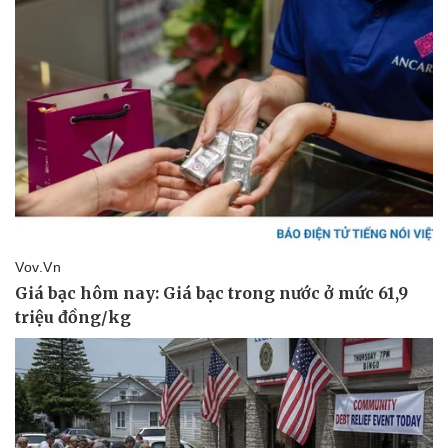
Thể thao
Ô tô - Xe máy
Bóng đá
Ô tô
Lịch thi đấu bóng đá
Xe máy
Thế giới thể thao
Tư vấn
eSports
Hậu trường