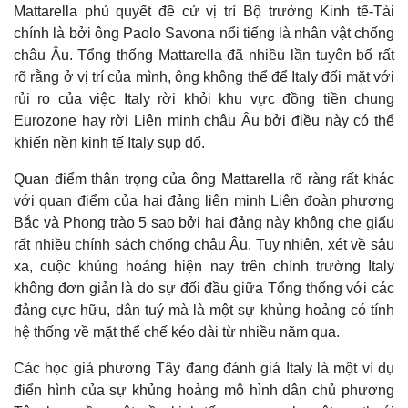
Mattarella phủ quyết đề cử vị trí Bộ trưởng Kinh tế-Tài
chính là bởi ông Paolo Savona nổi tiếng là nhân vật chống
châu Âu. Tổng thống Mattarella đã nhiều lần tuyên bố rất
rõ rằng ở vị trí của mình, ông không thể để Italy đối mặt với
rủi ro của việc Italy rời khỏi khu vực đồng tiền chung
Eurozone hay rời Liên minh châu Âu bởi điều này có thể
khiến nền kinh tế Italy sụp đổ.
Quan điểm thận trọng của ông Mattarella rõ ràng rất khác
với quan điểm của hai đảng liên minh Liên đoàn phương
Bắc và Phong trào 5 sao bởi hai đảng này không che giấu
rất nhiều chính sách chống châu Âu. Tuy nhiên, xét về sâu
xa, cuộc khủng hoảng hiện nay trên chính trường Italy
không đơn giản là do sự đối đầu giữa Tổng thống với các
đảng cực hữu, dân tuý mà là một sự khủng hoảng có tính
hệ thống về mặt thể chế kéo dài từ nhiều năm qua.
Các học giả phương Tây đang đánh giá Italy là một ví dụ
điển hình của sự khủng hoảng mô hình dân chủ phương