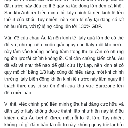
Giá cà phê
đất nước này đều có thể gây ra tác động lớn đến cả khối.
Sau khi Anh rời Liên minh thì Italy chính là nền kinh tế lớn
thứ 3 của khối. Tuy nhiên, nền kinh tế này lại đang có rất
nhiều rủi ro, với tỷ lệ nợ công lên tới 130% GDP.
Vấn đề của châu Âu là nền kinh tế Italy quá lớn để có thể
đổ vỡ, nhưng nếu muốn giải nguy cho Italy một khi nước
này lâm vào khủng hoảng trầm trọng thì lại cần có những
nguồn lực tài chính khổng lồ. Chỉ cần chứng kiến châu Âu
đã vất vả như thế nào để giải cứu Hy Lạp, nền kinh tế có
quy mô chỉ bằng 1/8 Italy cũng đủ hiểu rằng, một khi chính
trường Italy biến động khiến kinh tế nước này lâm nguy thì
thách thức duy trì sự ổn định của khu vực Eurozone lớn
đến mức nào.
Vì thế, việc chính phủ liên minh giữa hai đảng cực hữu và
dân tuý ở Italy không được thành lập như hiện nay là điều
khiến châu Âu bớt đi được một nỗi lo rất lớn. Tuy nhiên,
không có gì đảm bảo là nỗi lo này không quay trở lại bởi