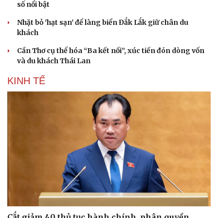
số nổi bật
Nhặt bỏ 'hạt sạn' để làng biển Đắk Lắk giữ chân du
khách
Cần Thơ cụ thể hóa “Ba kết nối”, xúc tiến đón dòng vốn
và du khách Thái Lan
KINH TẾ
Cắt giảm 40 thủ tục hành chính, phân quyền