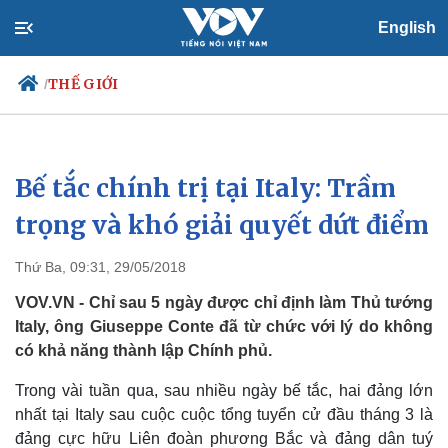
English
THẾ GIỚI
/
Bế tắc chính trị tại Italy: Trầm
Chính trị
Xã hội
Đảng
Tin 24h
trọng và khó giải quyết dứt điểm
Tổ chức nhân sự
Dự báo thời tiết
Quốc hội
Giáo dục
Thứ Ba, 09:31, 29/05/2018
Nhận diện sự thật
Dấu ấn VOV
Việc làm
VOV.VN - Chỉ sau 5 ngày được chỉ định làm Thủ tướng
Biển đảo
Italy, ông Giuseppe Conte đã từ chức với lý do không
có khả năng thành lập Chính phủ.
Trong vài tuần qua, sau nhiều ngày bế tắc, hai đảng lớn
nhất tại Italy sau cuộc cuộc tổng tuyển cử đầu tháng 3 là
đảng cực hữu Liên đoàn phương Bắc và đảng dân tuý