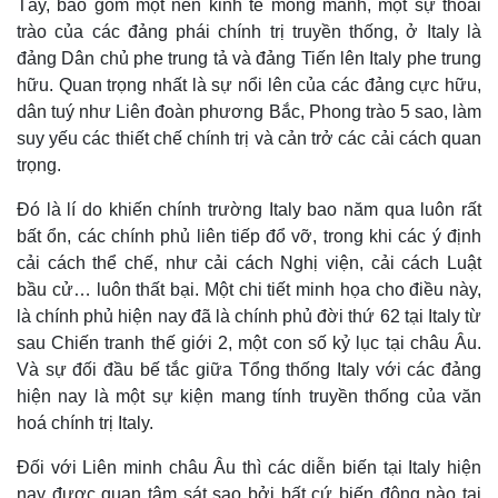
Tây, bao gồm một nền kinh tế mong manh, một sự thoái
trào của các đảng phái chính trị truyền thống, ở Italy là
đảng Dân chủ phe trung tả và đảng Tiến lên Italy phe trung
hữu. Quan trọng nhất là sự nổi lên của các đảng cực hữu,
dân tuý như Liên đoàn phương Bắc, Phong trào 5 sao, làm
suy yếu các thiết chế chính trị và cản trở các cải cách quan
trọng.
Đó là lí do khiến chính trường Italy bao năm qua luôn rất
bất ổn, các chính phủ liên tiếp đổ vỡ, trong khi các ý định
cải cách thể chế, như cải cách Nghị viện, cải cách Luật
bầu cử… luôn thất bại. Một chi tiết minh họa cho điều này,
là chính phủ hiện nay đã là chính phủ đời thứ 62 tại Italy từ
sau Chiến tranh thế giới 2, một con số kỷ lục tại châu Âu.
Và sự đối đầu bế tắc giữa Tổng thống Italy với các đảng
Kinh tế
Thị trường
hiện nay là một sự kiện mang tính truyền thống của văn
Bất động sản
Giá vàng
hoá chính trị Italy.
Khởi nghiệp
Tiêu dùng
Tỷ giá
Đối với Liên minh châu Âu thì các diễn biến tại Italy hiện
Chứng khoán
nay được quan tâm sát sao bởi bất cứ biến động nào tại