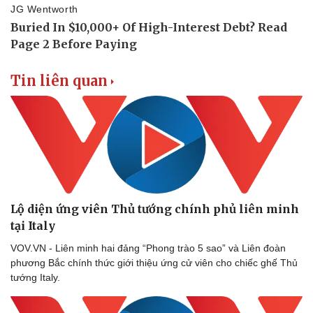
Doanh nghiệp
Công nghệ
Tin liên quan
Thông tin doanh nghiệp
Sành điệu
Doanh nghiệp 24h
Tin Công nghệ
Doanh nhân
Trải nghiệm
Vì cộng đồng
Chuyển đổi số
Lộ diện ứng viên Thủ tướng chính phủ liên minh
tại Italy
VOV.VN - Liên minh hai đảng “Phong trào 5 sao” và Liên đoàn
phương Bắc chính thức giới thiệu ứng cử viên cho chiếc ghế Thủ
tướng Italy.