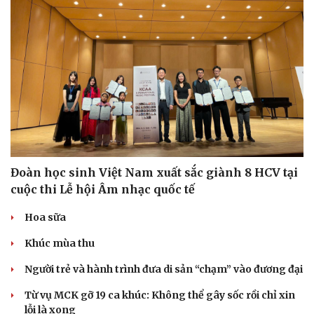
Đoàn học sinh Việt Nam xuất sắc giành 8 HCV tại
cuộc thi Lễ hội Âm nhạc quốc tế
Hoa sữa
Khúc mùa thu
Du lịch
Podcast
Tư vấn
Câu chuyện thời sự
Người trẻ và hành trình đưa di sản “chạm” vào đương đại
Săn Tour
Đọc truyện đêm khuya
Từ vụ MCK gỡ 19 ca khúc: Không thể gây sốc rồi chỉ xin
check-in
Cửa sổ tình yêu
lỗi là xong
Kể chuyện cho bé