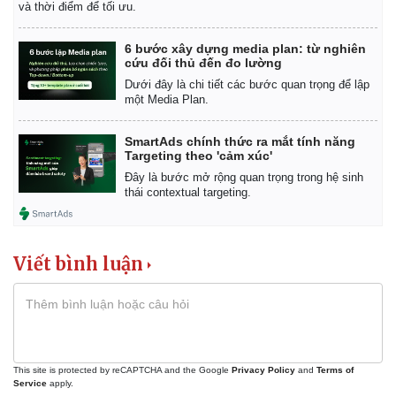
Vụ án
Vũ khí
và thời điểm để tối ưu.
Tin nóng
Việt Nam
Tư vấn luật
Phân tích
6 bước xây dựng media plan: từ nghiên
cứu đối thủ đến đo lường
Dưới đây là chi tiết các bước quan trọng để lập
một Media Plan.
SmartAds chính thức ra mắt tính năng
Targeting theo 'cảm xúc'
Đây là bước mở rộng quan trọng trong hệ sinh
thái contextual targeting.
Viết bình luận
This site is protected by reCAPTCHA and the Google
Privacy Policy
and
Terms of
Service
apply.