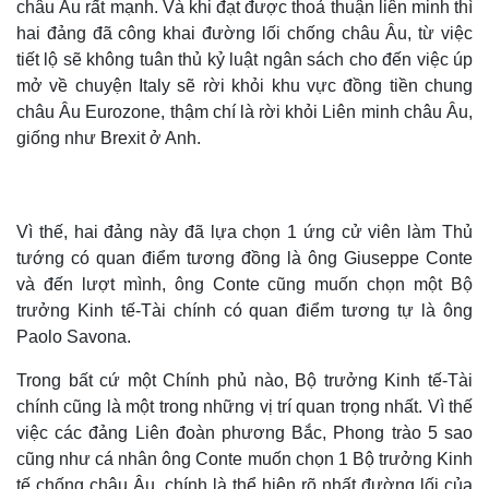
châu Âu rất mạnh. Và khi đạt được thoả thuận liên minh thì
hai đảng đã công khai đường lối chống châu Âu, từ việc
tiết lộ sẽ không tuân thủ kỷ luật ngân sách cho đến việc úp
mở về chuyện Italy sẽ rời khỏi khu vực đồng tiền chung
châu Âu Eurozone, thậm chí là rời khỏi Liên minh châu Âu,
giống như Brexit ở Anh.
Vì thế, hai đảng này đã lựa chọn 1 ứng cử viên làm Thủ
tướng có quan điểm tương đồng là ông Giuseppe Conte
và đến lượt mình, ông Conte cũng muốn chọn một Bộ
trưởng Kinh tế-Tài chính có quan điểm tương tự là ông
Paolo Savona.
Trong bất cứ một Chính phủ nào, Bộ trưởng Kinh tế-Tài
chính cũng là một trong những vị trí quan trọng nhất. Vì thế
việc các đảng Liên đoàn phương Bắc, Phong trào 5 sao
cũng như cá nhân ông Conte muốn chọn 1 Bộ trưởng Kinh
tế chống châu Âu, chính là thể hiện rõ nhất đường lối của