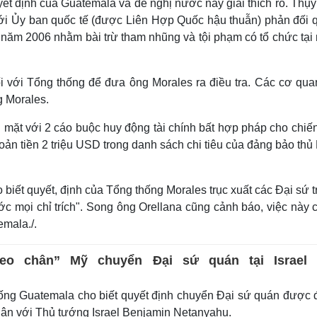
uyết định của Guatemala và đề nghị nước này giải thích rõ. Thụ
với Ủy ban quốc tế (được Liên Hợp Quốc hậu thuẫn) phản đối 
ừ năm 2006 nhằm bài trừ tham nhũng và tội phạm có tổ chức tại
i với Tổng thống để đưa ông Morales ra điều tra. Các cơ qua
g Morales.
mặt với 2 cáo buộc huy động tài chính bất hợp pháp cho chiến
ản tiền 2 triệu USD trong danh sách chi tiêu của đảng bảo th
iết quyết, định của Tổng thống Morales trục xuất các Đại sứ t
 mọi chỉ trích". Song ông Orellana cũng cảnh báo, việc này c
emala./.
heo chân” Mỹ chuyển Đại sứ quán tại Israel 
ống Guatemala cho biết quyết định chuyển Đại sứ quán được
luận với Thủ tướng Israel Benjamin Netanyahu.