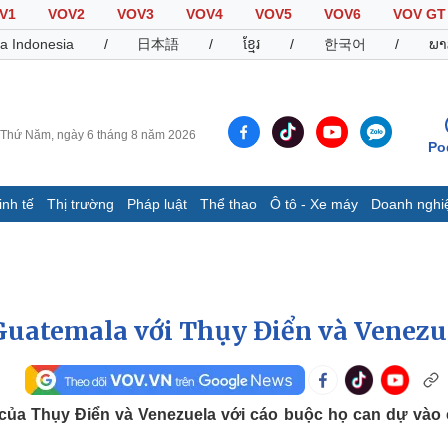
V1
VOV2
VOV3
VOV4
VOV5
VOV6
VOV GT
a Indonesia
/
日本語
/
ខ្មែរ
/
한국어
/
ພາ
Thứ Năm, ngày 6 tháng 8 năm 2026
Po
inh tế
Thị trường
Pháp luật
Thể thao
Ô tô - Xe máy
Doanh nghi
Thế giới
Multimedia
K
Quan sát
Video
B
Cuộc sống đó đây
Ảnh
K
Hồ sơ
E-Magazine
Guatemala với Thụy Điển và Venezu
Infographic
Thể thao
Ô tô - Xe máy
D
ứ của Thụy Điển và Venezuela với cáo buộc họ can dự vào
Bóng đá
Ô tô
T