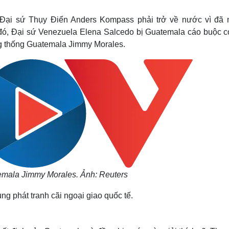
Lịch thi đấu bóng đá
Xe máy
Thế giới thể thao
Tư vấn
 Đại sứ Thụy Điển Anders Kompass phải trở về nước vì đã 
eSports
V
 đó, Đại sứ Venezuela Elena Salcedo bị Guatemala cáo buộc có
Hậu trường
g thống Guatemala Jimmy Morales.
Văn hóa
Giải trí
D
Sân khấu - Điện ảnh
Nghệ sĩ
Văn học
Thời trang
Âm nhạc
Sao Việt
c
Di sản
mala Jimmy Morales. Ảnh: Reuters
ng phát tranh cãi ngoại giao quốc tế.