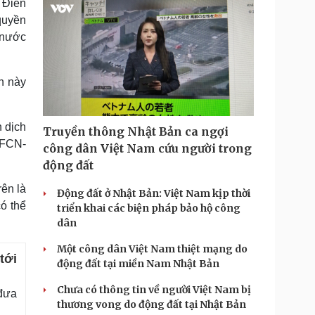
y Điển
quyền
 nước
n này
 dịch
Truyền thông Nhật Bản ca ngợi
ủ FCN-
công dân Việt Nam cứu người trong
động đất
rên là
Động đất ở Nhật Bản: Việt Nam kịp thời
ó thể
triển khai các biện pháp bảo hộ công
dân
Một công dân Việt Nam thiệt mạng do
tới
động đất tại miền Nam Nhật Bản
Chưa có thông tin về người Việt Nam bị
 đưa
thương vong do động đất tại Nhật Bản