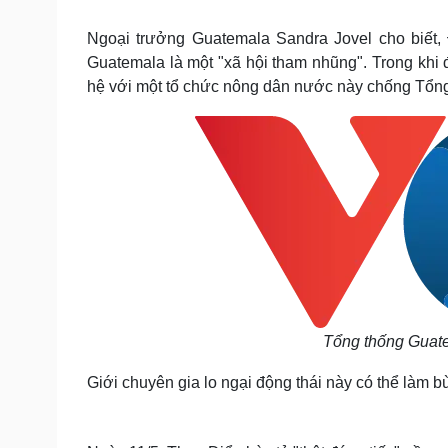
Tin nóng
Việt Nam
Tư vấn luật
Phân tích
Ngoại trưởng Guatemala Sandra Jovel cho biết,
Guatemala là một "xã hội tham nhũng". Trong khi
hệ với một tổ chức nông dân nước này chống Tổn
Sức khỏe
Đời sống
Dinh dưỡng - món ngon
Nhà đẹp
Cây thuốc
Blog
Sản phụ khoa
Tình yêu - Gia đình
Nhi khoa
Nam khoa
Làm đẹp - giảm cân
Phòng mạch online
Ăn sạch sống khỏe
Cải chính
Tổng thống Guate
Giới chuyên gia lo ngại động thái này có thể làm bù