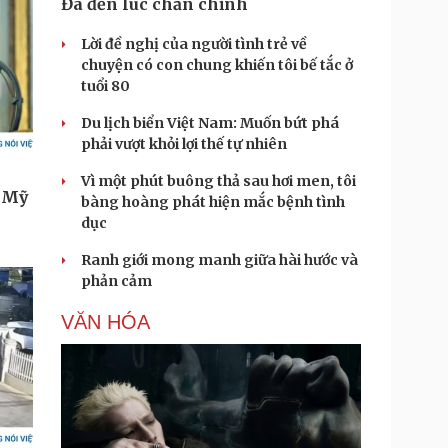
Đã đến lúc chấn chỉnh
Lời đề nghị của người tình trẻ về
chuyện có con chung khiến tôi bế tắc ở
tuổi 80
Du lịch biển Việt Nam: Muốn bứt phá
phải vượt khỏi lợi thế tự nhiên
Vì một phút buông thả sau hơi men, tôi
bàng hoàng phát hiện mắc bệnh tình
dục
Ranh giới mong manh giữa hài hước và
phản cảm
VĂN HÓA