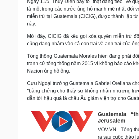
Ngày 11/5, Thụy Điển bày tỏ "thật đáng tiếc" về q
là một trong các nước ủng hộ mạnh mẽ nhất đối 
miễn trừ tại Guatemala (CICIG), được thành lập t
này.
Mới đây, CICIG đã kêu gọi xóa quyền miễn trừ đố
cũng đang nhắm vào cả con trai và anh trai của ôn
Tổng thống Guatemala Morales hiện đang phải đối 
tranh cử tổng thống năm 2015 vì không báo cáo kho
Nacion ủng hộ ông.
Cựu Ngoại trưởng Guatemala Gabriel Orellana cho b
"bằng chứng cho thấy sự không nhân nhượng trước
dẫn tới hậu quả là châu Âu giảm viện trợ cho Guat
Guatemala “t
Jerusalem
VOV.VN - Tổng th
ra sau cuộc thảo 