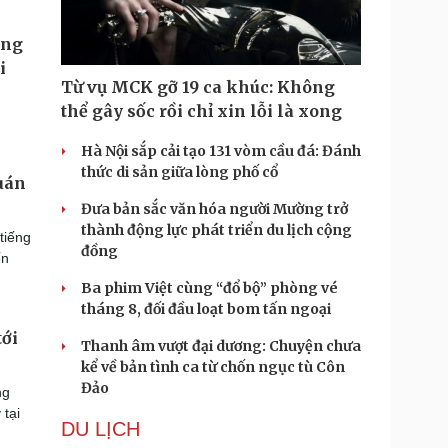
Từ vụ MCK gỡ 19 ca khúc: Không
thể gây sốc rồi chỉ xin lỗi là xong
Hà Nội sắp cải tạo 131 vòm cầu đá: Đánh
thức di sản giữa lòng phố cổ
uán
Đưa bản sắc văn hóa người Mường trở
thành động lực phát triển du lịch cộng
tiếng
đồng
ến
Ba phim Việt cùng “đổ bộ” phòng vé
tháng 8, đối đầu loạt bom tấn ngoại
tới
Thanh âm vượt đại dương: Chuyện chưa
kể về bản tình ca từ chốn ngục tù Côn
Đảo
ng
tại
DU LỊCH