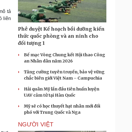
Doanh nghiệp 24h
Tin Công nghệ
Doanh nhân
Trải nghiệm
mô tả
ì cộng đồng
Chuyển đổi số
 liên
Phê duyệt Kế hoạch bồi dưỡng kiến
u lịch
Podcast
thức quốc phòng và an ninh cho
Tư vấn
Câu chuyện thời sự
đối tượng 1
Săn Tour
Đọc truyện đêm khuya
heck-in
Cửa sổ tình yêu
Bế mạc Vòng Chung kết Hội thao Công
Kể chuyện cho bé
an Nhân dân năm 2026
Hạt giống tâm hồn
Tăng cường tuyên truyền, bảo vệ vững
chắc biên giới Việt Nam – Campuchia
Hải quân Mỹ lần đầu tiên huấn luyện
UAV cảm tử tại Hàn Quốc
Mỹ sẽ có học thuyết hạt nhân mới đối
phó với Trung Quốc và Nga
NGƯỜI VIỆT