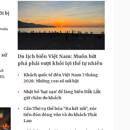
i bị
emala
 sứ
Du lịch biển Việt Nam: Muốn bứt
phá phải vượt khỏi lợi thế tự nhiên
về
Khách quốc tế đến Việt Nam 7 tháng
đối.
2026: Những con số nổi bật
Nhặt bỏ 'hạt sạn' để làng biển Đắk Lắk
giữ chân du khách
Cần Thơ cụ thể hóa “Ba kết nối”, xúc
tiến đón dòng vốn và du khách Thái
Lan