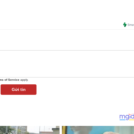
ms of Service
apply.
Gửi tin