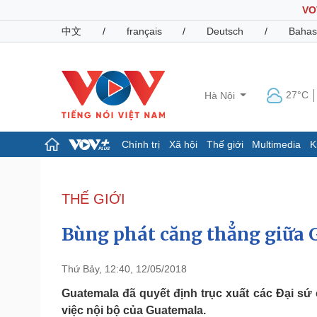
VO
中文
/
français
/
Deutsch
/
Bahas
27°C
Hà Nội
Chính trị
Xã hội
Thế giới
Multimedia
K
Chính trị
Xã hội
Đảng
Tin 24h
THẾ GIỚI
Tổ chức nhân sự
Dự báo thời tiết
Quốc hội
Giáo dục
Bùng phát căng thẳng giữa 
Nhận diện sự thật
Dấu ấn VOV
Việc làm
Biển đảo
Thứ Bảy, 12:40, 12/05/2018
Pháp luật
Quân sự - Quốc phòng
Guatemala đã quyết định trục xuất các Đại s
việc nội bộ của Guatemala.
Vụ án
Vũ khí