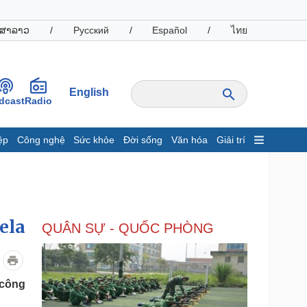
ສາລາວ
/
Русский
/
Español
/
ไทย
English
dcast
Radio
ệp
Công nghệ
Sức khỏe
Đời sống
Văn hóa
Giải trí
inh tế
Thị trường
ất động sản
Giá vàng
hởi nghiệp
Tiêu dùng
Tỷ giá
ela
QUÂN SỰ - QUỐC PHÒNG
Chứng khoán
Giá cà phê
oanh nghiệp
Công nghệ
 công
hông tin doanh nghiệp
Sành điệu