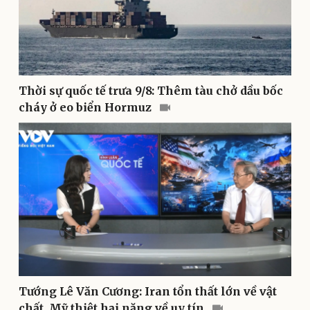
Pháp luật
Quân sự - Quốc phòng
Vụ án
Vũ khí
Tin nóng
Việt Nam
Tư vấn luật
Phân tích
Thời sự quốc tế trưa 9/8: Thêm tàu chở dầu bốc
cháy ở eo biển Hormuz
Thể thao
Ô tô - Xe máy
Bóng đá
Ô tô
Tướng Lê Văn Cương: Iran tổn thất lớn về vật
Lịch thi đấu bóng đá
Xe máy
chất, Mỹ thiệt hại nặng về uy tín