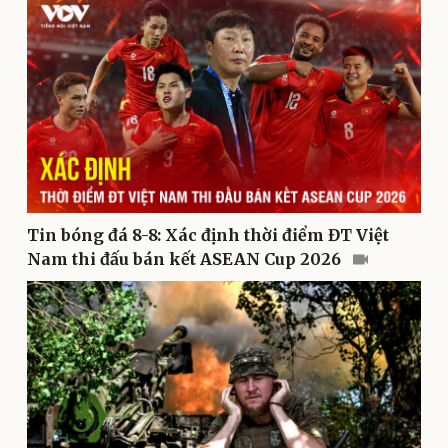
Tin bóng đá 8-8: Xác định thời điểm ĐT Việt
Nam thi đấu bán kết ASEAN Cup 2026
Văn hóa
Giải trí
Sân khấu - Điện ảnh
Nghệ sĩ
Văn học
Thời trang
Âm nhạc
Sao Việt
Di sản