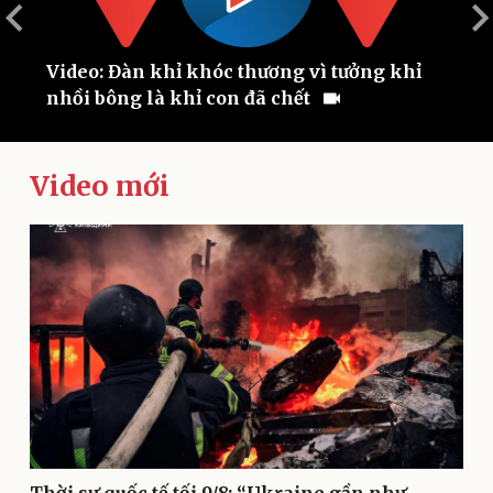
ùa
Video: Đàn khỉ khóc thương vì tưởng khỉ
C
nhồi bông là khỉ con đã chết
m
Video mới
Thế giới
Multimedia
Quan sát
Video
Cuộc sống đó đây
Ảnh
Hồ sơ
E-Magazine
Infographic
Thời sự quốc tế tối 9/8: “Ukraine gần như