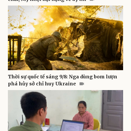
Thế giới thể thao
Tư vấn
eSports
Hậu trường
Thời sự quốc tế sáng 9/8: Nga dùng bom lượn
phá hủy sở chỉ huy Ukraine
Doanh nghiệp
Công nghệ
Thông tin doanh nghiệp
Sành điệu
Doanh nghiệp 24h
Tin Công nghệ
Doanh nhân
Trải nghiệm
Vì cộng đồng
Chuyển đổi số