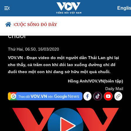
This
Engli
is
a
The media could not be loaded, either because the
modal
Video: Hàng trăm con khỉ đói lao
window.
server or network failed or because the format is not
CUỘC SỐNG ĐÓ ĐÂY
/
xuống đường tranh nhau 1 quả
supported.
chuối
Thứ Hai, 06:50, 16/03/2020
Chính trị
VOV.VN - Đoạn video do một người dân Thái Lan ghi lại
Xã hội
cho thấy, cả trăm con khỉ đói lao xuống đường chỉ để
Đảng
Tin 24h
Tổ chức nhân sự
Dự báo thời tiết
đuổi theo một con khỉ đang sở hữu một quả chuối.
Quốc hội
Giáo dục
Hồng Anh/VOV.VN(biên tập)
Nhận diện sự thật
Dấu ấn VOV
Daily Mail
Việc làm
Biển đảo