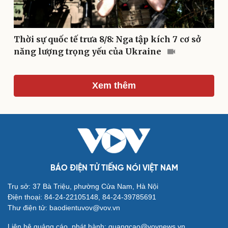
Thời sự quốc tế trưa 8/8: Nga tập kích 7 cơ sở
năng lượng trọng yếu của Ukraine
Xem thêm
Du lịch
Podcast
Tư vấn
Câu chuyện thời sự
Săn Tour
Đọc truyện đêm khuya
check-in
Cửa sổ tình yêu
Kể chuyện cho bé
Hạt giống tâm hồn
BÁO ĐIỆN TỬ TIẾNG NÓI VIỆT NAM
Trụ sở: 37 Bà Triệu, phường Cửa Nam, Hà Nội
Điện thoại: 84-24-22105148, 84-24-39785691
Thư điện tử: baodientuvov@vov.vn
Liên hệ quảng cáo, phát hành: quangcao@vovnews.vn