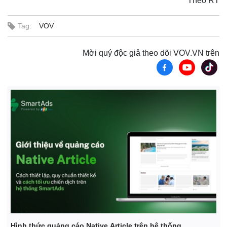
Theo RT
Tag:
VOV
Mời quý độc giả theo dõi VOV.VN trên
Thế giới
Multimedia
Quan sát
Video
Cuộc sống đó đây
Ảnh
Hồ sơ
E-Magazine
Infographic
Hình thức quảng cáo Native Article trên hệ thống