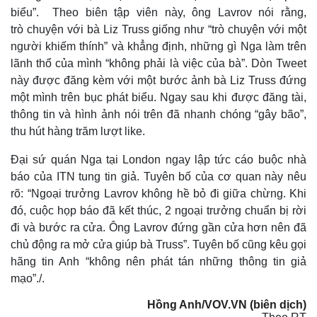
biểu”. Theo biên tập viên này, ông Lavrov nói rằng,
T
trò chuyện với bà Liz Truss giống như “trò chuyện với một
i
người khiếm thính” và khẳng định, những gì Nga làm trên
m
lãnh thổ của mình “không phải là việc của bà”. Dòn Tweet
này được đăng kèm với một bước ảnh bà Liz Truss đứng
e
một mình trên bục phát biểu. Ngay sau khi được đăng tài,
thông tin và hình ảnh nói trên đã nhanh chóng “gây bão”,
thu hút hàng trăm lượt like.
Đại sứ quán Nga tại London ngay lập tức cáo buộc nhà
báo của ITN tung tin giả. Tuyên bố của cơ quan này nêu
rõ: “Ngoại trưởng Lavrov không hề bỏ đi giữa chừng. Khi
đó, cuộc họp báo đã kết thúc, 2 ngoại trưởng chuẩn bị rời
đi và bước ra cửa. Ông Lavrov đứng gần cửa hơn nên đã
chủ động ra mở cửa giúp bà Truss”. Tuyên bố cũng kêu gọi
hãng tin Anh “không nên phát tán những thông tin giả
mạo”./.
Hồng Anh/VOV.VN (biên dịch)