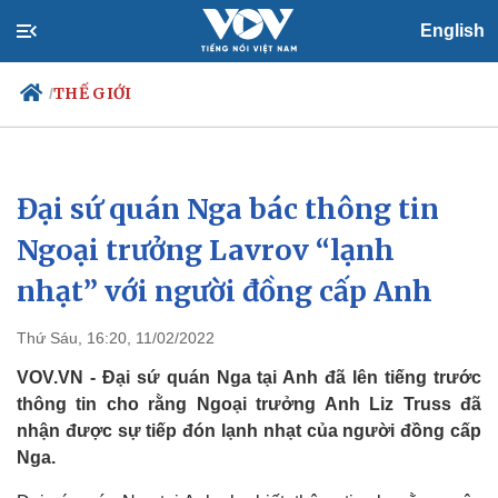
English
THẾ GIỚI
/
Đại sứ quán Nga bác thông tin
Chính trị
Xã hội
Đảng
Tin 24h
Ngoại trưởng Lavrov “lạnh
Tổ chức nhân sự
Dự báo thời tiết
nhạt” với người đồng cấp Anh
Quốc hội
Giáo dục
Nhận diện sự thật
Dấu ấn VOV
Việc làm
Thứ Sáu, 16:20, 11/02/2022
Biển đảo
VOV.VN - Đại sứ quán Nga tại Anh đã lên tiếng trước
thông tin cho rằng Ngoại trưởng Anh Liz Truss đã
nhận được sự tiếp đón lạnh nhạt của người đồng cấp
Nga.