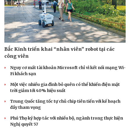
Bắc Kinh triển khai “nhân viên” robot tại các
công viên
Nguy cơ mất tài khoản Microsoft chỉ vì kết nối mạng Wi-
Fi khách sạn
Sức khỏe
Đời sống
Dinh dưỡng - món ngon
Nhà đẹp
Một việc nhiều gia đình bỏ quên có thể khiến điện mặt
Cây thuốc
Blog
trời giảm tới 40% hiệu suất
Sản phụ khoa
Tình yêu - Gia đình
Trung Quốc tăng tốc tự chủ chip tiên tiến với kế hoạch
Nhi khoa
đầy tham vọng
Nam khoa
Làm đẹp - giảm cân
Phú Thọ ký hợp tác với nhiều bộ, ngành trong thực hiện
Phòng mạch online
Nghị quyết 57
Ăn sạch sống khỏe