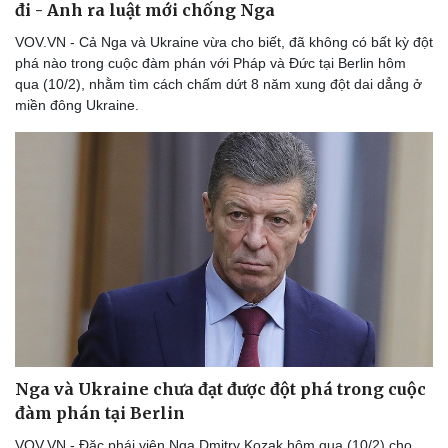
đi - Anh ra luật mới chống Nga
VOV.VN - Cả Nga và Ukraine vừa cho biết, đã không có bất kỳ đột
phá nào trong cuộc đàm phán với Pháp và Đức tại Berlin hôm
qua (10/2), nhằm tìm cách chấm dứt 8 năm xung đột dai dẳng ở
miền đông Ukraine.
Thể thao
Ô tô - Xe máy
Bóng đá
Ô tô
Lịch thi đấu bóng đá
Xe máy
Thế giới thể thao
Tư vấn
eSports
Hậu trường
Nga và Ukraine chưa đạt được đột phá trong cuộc
đàm phán tại Berlin
VOV.VN - Đặc phái viên Nga Dmitry Kozak hôm qua (10/2) cho