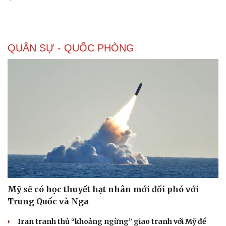
QUÂN SỰ - QUỐC PHÒNG
Doanh nghiệp
Công nghệ
Thông tin doanh nghiệp
Sành điệu
Doanh nghiệp 24h
Tin Công nghệ
Doanh nhân
Trải nghiệm
Vì cộng đồng
Chuyển đổi số
Mỹ sẽ có học thuyết hạt nhân mới đối phó với
Trung Quốc và Nga
Iran tranh thủ “khoảng ngừng” giao tranh với Mỹ để