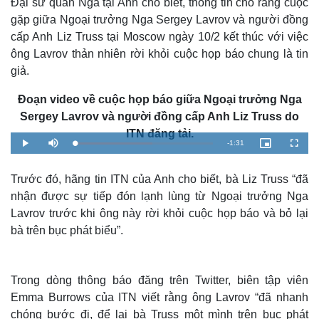
Đại sứ quán Nga tại Anh cho biết, thông tin cho rằng cuộc
gặp giữa Ngoại trưởng Nga Sergey Lavrov và người đồng
cấp Anh Liz Truss tại Moscow ngày 10/2 kết thúc với việc
ông Lavrov thản nhiên rời khỏi cuộc họp báo chung là tin
giả.
Đoạn video về cuộc họp báo giữa Ngoại trưởng Nga
Sergey Lavrov và người đồng cấp Anh Liz Truss do
ITN đăng tải.
R
-
1:31
L
P
M
P
F
o
l
u
i
u
a
a
t
c
l
e
d
y
e
t
l
e
u
s
Trước đó, hãng tin ITN của Anh cho biết, bà Liz Truss “đã
d
r
c
m
:
e
r
nhận được sự tiếp đón lạnh lùng từ Ngoại trưởng Nga
5
-
e
6
i
e
a
.
n
n
Lavrov trước khi ông này rời khỏi cuộc họp báo và bỏ lại
0
-
4
P
bà trên bục phát biểu”.
i
%
i
c
t
n
u
r
e
i
Trong dòng thông báo đăng trên Twitter, biên tập viên
n
Emma Burrows của ITN viết rằng ông Lavrov “đã nhanh
chóng bước đi, để lại bà Truss một mình trên bục phát
g