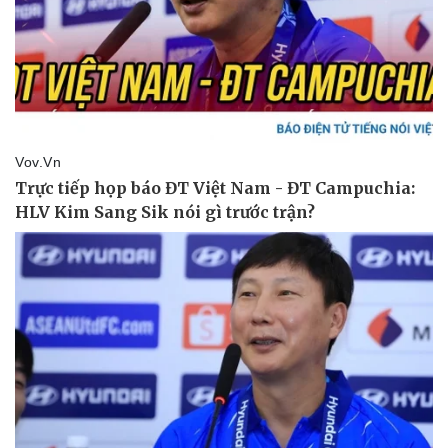
Pháp luật
Quân sự - Quốc phòng
Vụ án
Vũ khí
Tin nóng
Việt Nam
Tư vấn luật
Phân tích