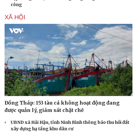
công
XÃ HỘI
Đồng Tháp: 153 tàu cá không hoạt động đang
Du lịch
Podcast
được quản lý, giám sát chặt chẽ
Tư vấn
Câu chuyện thời sự
Săn Tour
Đọc truyện đêm khuya
UBND xã Hải Hậu, tỉnh Ninh Bình thông báo thu hồi đất
check-in
Cửa sổ tình yêu
xây dựng hạ tầng khu dân cư
Kể chuyện cho bé