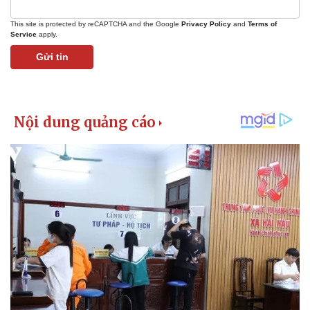
This site is protected by reCAPTCHA and the Google
Privacy Policy
and
Terms of
Service
apply.
Gửi tin