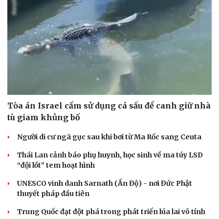
Tòa án Israel cấm sử dụng cá sấu để canh giữ nhà
tù giam khủng bố
Người di cư ngã gục sau khi bơi từ Ma Rốc sang Ceuta
Thái Lan cảnh báo phụ huynh, học sinh về ma túy LSD
“đội lốt” tem hoạt hình
UNESCO vinh danh Sarnath (Ấn Độ) - nơi Đức Phật
thuyết pháp đầu tiên
Trung Quốc đạt đột phá trong phát triển lúa lai vô tính