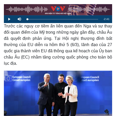
R
-
2:41
L
P
M
o
l
u
a
Trước các nguy cơ tiềm ẩn liên quan đến Nga và sự thay
a
t
e
d
y
e
e
đổi quan điểm của Mỹ trong những ngày gần đây, châu Âu
d
m
:
đã quyết định phản ứng. Tại Hội nghị thượng đỉnh bất
2
.
a
5
thường của EU diễn ra hôm thứ 5 (6/3), lãnh đạo của 27
4
%
quốc gia thành viên EU đã thông qua kế hoạch của Ủy ban
i
châu Âu (EC) nhằm tăng cường quốc phòng cho toàn bộ
n
lục địa.
i
n
g
T
i
m
e