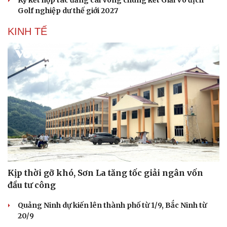
Golf nghiệp dư thế giới 2027
KINH TẾ
Kịp thời gỡ khó, Sơn La tăng tốc giải ngân vốn
Du lịch
Podcast
đầu tư công
Tư vấn
Câu chuyện thời sự
Săn Tour
Đọc truyện đêm khuya
Quảng Ninh dự kiến lên thành phố từ 1/9, Bắc Ninh từ
check-in
Cửa sổ tình yêu
20/9
Kể chuyện cho bé