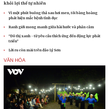
khỏi lợi thế tự nhiên
Vì một phút buông thả sau hơi men, tôi bàng hoàng
phát hiện mắc bệnh tình dục
Ranh giới mong manh giữa hài hước và phản cảm
“Đô thị xanh - từ yêu cầu thích ứng đến động lực phát
triển”
Lời ru còn mãi trên đảo Lý Sơn
VĂN HÓA
Văn hóa
Giải trí
Sân khấu - Điện ảnh
Nghệ sĩ
Văn học
Thời trang
Âm nhạc
Sao Việt
Di sản