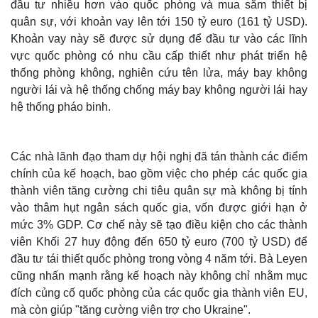
đầu tư nhiều hơn vào quốc phòng và mua sắm thiết bị
quân sự, với khoản vay lên tới 150 tỷ euro (161 tỷ USD).
Khoản vay này sẽ được sử dụng để đầu tư vào các lĩnh
vực quốc phòng có nhu cầu cấp thiết như phát triển hệ
thống phòng không, nghiên cứu tên lửa, máy bay không
người lái và hệ thống chống máy bay không người lái hay
hệ thống pháo binh.
Các nhà lãnh đạo tham dự hội nghị đã tán thành các điểm
chính của kế hoạch, bao gồm việc cho phép các quốc gia
thành viên tăng cường chi tiêu quân sự mà không bị tính
Thế giới
Multimedia
vào thâm hụt ngân sách quốc gia, vốn được giới hạn ở
Quan sát
Video
mức 3% GDP. Cơ chế này sẽ tạo điều kiện cho các thành
Cuộc sống đó đây
Ảnh
viên Khối 27 huy động đến 650 tỷ euro (700 tỷ USD) để
Hồ sơ
E-Magazine
đầu tư tái thiết quốc phòng trong vòng 4 năm tới. Bà Leyen
Infographic
cũng nhấn mạnh rằng kế hoạch này không chỉ nhằm mục
đích củng cố quốc phòng của các quốc gia thành viên EU,
mà còn giúp "tăng cường viện trợ cho Ukraine".