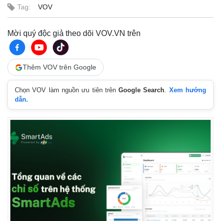
Tag:
VOV
Mời quý độc giả theo dõi VOV.VN trên
Thêm VOV trên Google
Chọn VOV làm nguồn ưu tiên trên
Google Search
.
Xem hướng
dẫn.
Kinh tế
Thị trường
Bất động sản
Giá vàng
Khởi nghiệp
Tiêu dùng
Tỷ giá
Chứng khoán