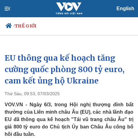
English
THẾ GIỚI
/
EU thông qua kế hoạch tăng
Chính trị
Xã hội
Đảng
Tin 24h
cường quốc phòng 800 tỷ euro,
Tổ chức nhân sự
Dự báo thời tiết
cam kết ủng hộ Ukraine
Quốc hội
Giáo dục
Nhận diện sự thật
Dấu ấn VOV
Việc làm
Thứ Sáu, 09:53, 07/03/2025
Biển đảo
VOV.VN - Ngày 6/3, trong Hội nghị thượng đỉnh bất
thường của Liên minh châu Âu (EU), các nhà lãnh đạo
EU đã thông qua kế hoạch "Tái vũ trang châu Âu" trị
giá 800 tỷ euro do Chủ tịch Ủy ban Châu Âu công bố
hồi đầu tuần.