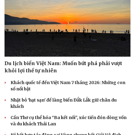
Du lịch biển Việt Nam: Muốn bứt phá phải vượt
khỏi lợi thế tự nhiên
Khách quốc tế đến Việt Nam 7 tháng 2026: Những con
số nổi bật
Nhặt bỏ 'hạt sạn' để làng biển Đắk Lắk giữ chân du
khách
Cần Thơ cụ thể hóa “Ba kết nối”, xúc tiến đón dòng vốn
và du khách Thái Lan
Ký kết hợp tác đăng cai Vòng chung kết Giải Vô địch