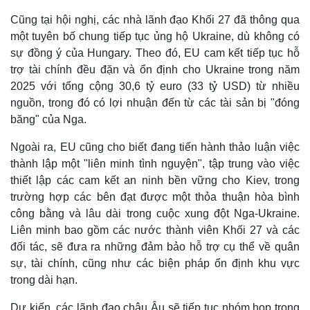
Cũng tại hội nghị, các nhà lãnh đạo Khối 27 đã thông qua
một tuyên bố chung tiếp tục ủng hộ Ukraine, dù không có
sự đồng ý của Hungary. Theo đó, EU cam kết tiếp tục hỗ
trợ tài chính đều đặn và ổn định cho Ukraine trong năm
2025 với tổng cộng 30,6 tỷ euro (33 tỷ USD) từ nhiều
nguồn, trong đó có lợi nhuận đến từ các tài sản bị "đóng
băng" của Nga.
Ngoài ra, EU cũng cho biết đang tiến hành thảo luận việc
thành lập một "liên minh tình nguyện", tập trung vào việc
thiết lập các cam kết an ninh bền vững cho Kiev, trong
trường hợp các bên đạt được một thỏa thuận hòa bình
công bằng và lâu dài trong cuộc xung đột Nga-Ukraine.
Liên minh bao gồm các nước thành viên Khối 27 và các
đối tác, sẽ đưa ra những đảm bảo hỗ trợ cụ thể về quân
sự, tài chính, cũng như các biện pháp ổn định khu vực
trong dài hạn.
Dự kiến, các lãnh đạo châu Âu sẽ tiếp tục nhóm họp trong