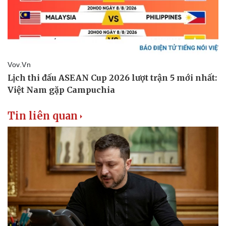
Thể thao
Ô tô - Xe máy
Bóng đá
Ô tô
Lịch thi đấu bóng đá
Xe máy
Thế giới thể thao
Tư vấn
eSports
Hậu trường
Tin liên quan