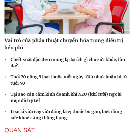
Vai trò của phẫu thuật chuyển hóa trong điều trị
béo phì
Chiết xuất đậu đen mang lại lợi ích gì cho sức khỏe, làn
da?
Tuổi 70 uống 5 loại thuốc mỗi ngày: Giá như chuẩn bị từ
tuổi 40
Tại sao cần cấm kinh doanh khí N2O (khí cười) ngoài
mục đích y tế?
Loại lá vừa cay vừa đắng là vị thuốc bổ gan, biết dùng
sức khoẻ càng thăng hạng
QUAN SÁT
Cải chính