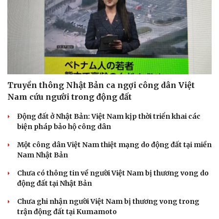
Sức khỏe
Đời sống
Truyền thông Nhật Bản ca ngợi công dân Việt
Dinh dưỡng - món ngon
Nhà đẹp
Nam cứu người trong động đất
Cây thuốc
Blog
Sản phụ khoa
Tình yêu - Gia đình
Động đất ở Nhật Bản: Việt Nam kịp thời triển khai các
Nhi khoa
biện pháp bảo hộ công dân
Nam khoa
Làm đẹp - giảm cân
Một công dân Việt Nam thiệt mạng do động đất tại miền
Phòng mạch online
Nam Nhật Bản
Ăn sạch sống khỏe
Chưa có thông tin về người Việt Nam bị thương vong do
động đất tại Nhật Bản
Chưa ghi nhận người Việt Nam bị thương vong trong
trận động đất tại Kumamoto