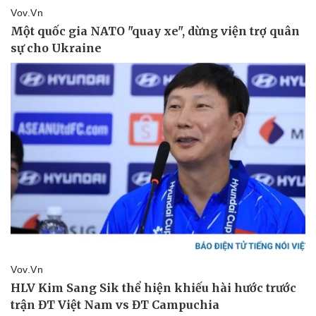
Vụ án
Vũ khí
Tin nóng
Việt Nam
Tư vấn luật
Phân tích