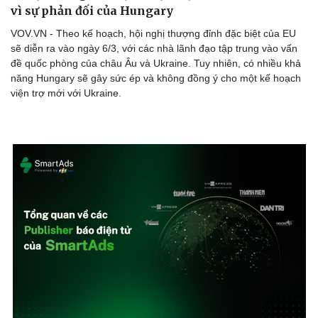
vì sự phản đối của Hungary
VOV.VN - Theo kế hoạch, hội nghị thượng đỉnh đặc biệt của EU
sẽ diễn ra vào ngày 6/3, với các nhà lãnh đạo tập trung vào vấn
đề quốc phòng của châu Âu và Ukraine. Tuy nhiên, có nhiều khả
Doanh nghiệp
Công nghệ
năng Hungary sẽ gây sức ép và không đồng ý cho một kế hoạch
Thông tin doanh nghiệp
Sành điệu
viện trợ mới với Ukraine.
Doanh nghiệp 24h
Tin Công nghệ
Doanh nhân
Trải nghiệm
Vì cộng đồng
Chuyển đổi số