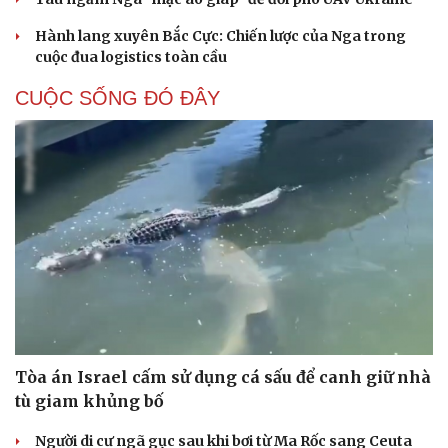
Hành lang xuyên Bắc Cực: Chiến lược của Nga trong
cuộc đua logistics toàn cầu
CUỘC SỐNG ĐÓ ĐÂY
Tòa án Israel cấm sử dụng cá sấu để canh giữ nhà
tù giam khủng bố
Người di cư ngã gục sau khi bơi từ Ma Rốc sang Ceuta