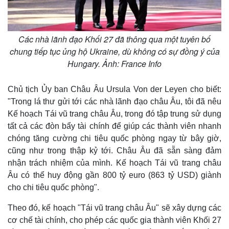
Các nhà lãnh đạo Khối 27 đã thông qua một tuyên bố
chung tiếp tục ủng hộ Ukraine, dù không có sự đồng ý của
Hungary. Ảnh: France Info
Chủ tịch Ủy ban Châu Âu Ursula Von der Leyen cho biết:
"Trong lá thư gửi tới các nhà lãnh đạo châu Âu, tôi đã nêu
Kế hoạch Tái vũ trang châu Âu, trong đó tập trung sử dụng
tất cả các đòn bẩy tài chính để giúp các thành viên nhanh
chóng tăng cường chi tiêu quốc phòng ngay từ bây giờ,
cũng như trong thập kỷ tới. Châu Âu đã sẵn sàng đảm
nhận trách nhiệm của mình. Kế hoạch Tái vũ trang châu
Âu có thể huy động gần 800 tỷ euro (863 tỷ USD) giành
cho chi tiêu quốc phòng".
Theo đó, kế hoạch "Tái vũ trang châu Âu" sẽ xây dựng các
cơ chế tài chính, cho phép các quốc gia thành viên Khối 27