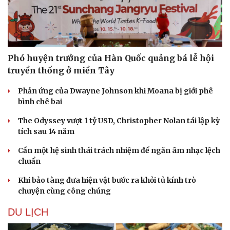
Phó huyện trưởng của Hàn Quốc quảng bá lễ hội
truyền thống ở miền Tây
Phản ứng của Dwayne Johnson khi Moana bị giới phê
bình chê bai
The Odyssey vượt 1 tỷ USD, Christopher Nolan tái lập kỳ
tích sau 14 năm
Cần một hệ sinh thái trách nhiệm để ngăn âm nhạc lệch
Văn hóa
Giải trí
chuẩn
Sân khấu - Điện ảnh
Nghệ sĩ
Văn học
Thời trang
Khi bảo tàng đưa hiện vật bước ra khỏi tủ kính trò
Âm nhạc
Sao Việt
chuyện cùng công chúng
Di sản
DU LỊCH