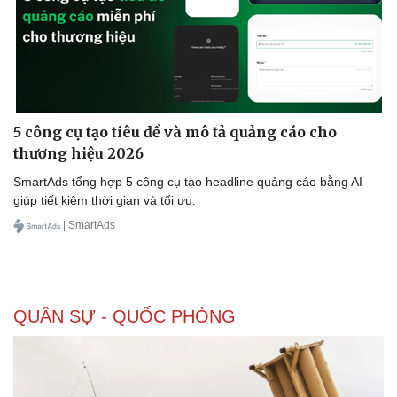
Doanh nghiệp
Công nghệ
Thông tin doanh nghiệp
Sành điệu
Doanh nghiệp 24h
Tin Công nghệ
5 công cụ tạo tiêu đề và mô tả quảng cáo cho
Doanh nhân
Trải nghiệm
thương hiệu 2026
Vì cộng đồng
Chuyển đổi số
SmartAds tổng hợp 5 công cụ tạo headline quảng cáo bằng AI
giúp tiết kiệm thời gian và tối ưu.
| SmartAds
QUÂN SỰ - QUỐC PHÒNG