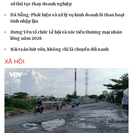
sở thủ tục thay doanh nghiệp
Đà Nẵng: Phát hiện và xử lý vụ kinh doanh lô than hoạt
tính nhập lậu
Hưng Yên tổ chức Lễ hội và xúc tiến thương mại nhãn
lồng năm 2026
Bài toán hút vốn, không chỉ là chuyển đổi xanh
XÃ HỘI
Du lịch
Podcast
Tư vấn
Câu chuyện thời sự
Săn Tour
Đọc truyện đêm khuya
check-in
Cửa sổ tình yêu
Kể chuyện cho bé