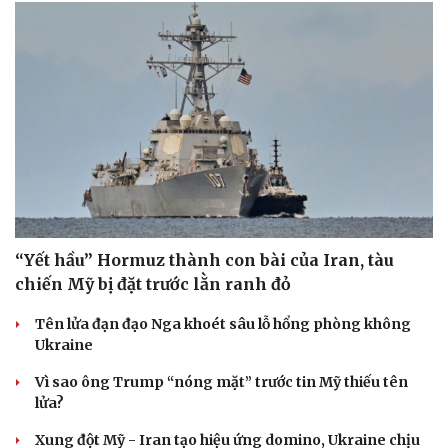
“Yết hầu” Hormuz thành con bài của Iran, tàu
chiến Mỹ bị đặt trước lằn ranh đỏ
Tên lửa đạn đạo Nga khoét sâu lỗ hổng phòng không
Ukraine
Vì sao ông Trump “nóng mặt” trước tin Mỹ thiếu tên
lửa?
Cải chính
Xung đột Mỹ - Iran tạo hiệu ứng domino, Ukraine chịu