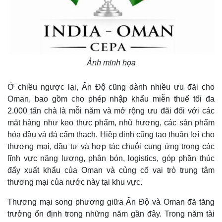
Ảnh minh họa
Ở chiều ngược lại, Ấn Độ cũng dành nhiều ưu đãi cho
Oman, bao gồm cho phép nhập khẩu miễn thuế tối đa
2.000 tấn chà là mỗi năm và mở rộng ưu đãi đối với các
mặt hàng như keo thực phẩm, nhũ hương, các sản phẩm
hóa dầu và đá cẩm thạch. Hiệp định cũng tạo thuận lợi cho
Thế giới
Multimedia
thương mại, đầu tư và hợp tác chuỗi cung ứng trong các
Quan sát
Video
lĩnh vực năng lượng, phân bón, logistics, góp phần thúc
Cuộc sống đó đây
Ảnh
đẩy xuất khẩu của Oman và củng cố vai trò trung tâm
Hồ sơ
E-Magazine
thương mại của nước này tại khu vực.
Infographic
Thương mại song phương giữa Ấn Độ và Oman đã tăng
trưởng ổn định trong những năm gần đây. Trong năm tài