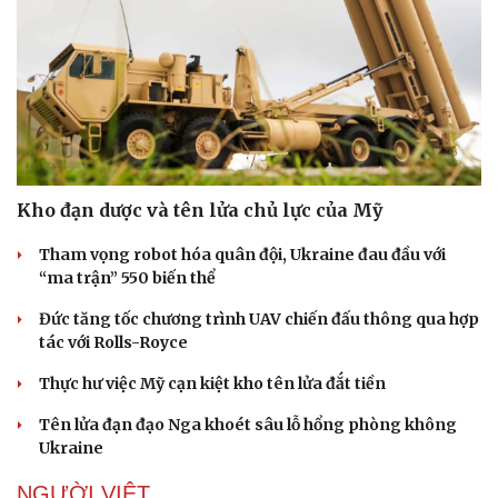
Kho đạn dược và tên lửa chủ lực của Mỹ
Tham vọng robot hóa quân đội, Ukraine đau đầu với
“ma trận” 550 biến thể
Đức tăng tốc chương trình UAV chiến đấu thông qua hợp
tác với Rolls-Royce
Thực hư việc Mỹ cạn kiệt kho tên lửa đắt tiền
Tên lửa đạn đạo Nga khoét sâu lỗ hổng phòng không
Ukraine
NGƯỜI VIỆT