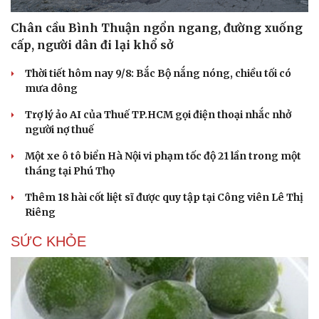
Hạt giống tâm hồn
Chân cầu Bình Thuận ngổn ngang, đường xuống
cấp, người dân đi lại khổ sở
Thời tiết hôm nay 9/8: Bắc Bộ nắng nóng, chiều tối có
mưa dông
Trợ lý ảo AI của Thuế TP.HCM gọi điện thoại nhắc nhở
người nợ thuế
Một xe ô tô biển Hà Nội vi phạm tốc độ 21 lần trong một
tháng tại Phú Thọ
Thêm 18 hài cốt liệt sĩ được quy tập tại Công viên Lê Thị
Riêng
SỨC KHỎE