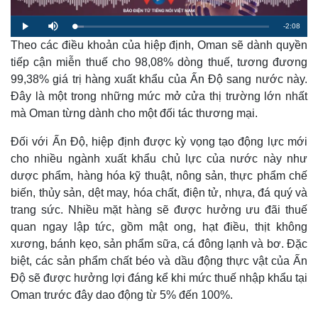
R
-
2:08
L
P
M
o
l
u
a
Theo các điều khoản của hiệp định, Oman sẽ dành quyền
a
t
e
d
y
e
e
tiếp cận miễn thuế cho 98,08% dòng thuế, tương đương
d
m
:
99,38% giá trị hàng xuất khẩu của Ấn Độ sang nước này.
4
.
a
7
Đây là một trong những mức mở cửa thị trường lớn nhất
8
%
mà Oman từng dành cho một đối tác thương mại.
i
n
Đối với Ấn Độ, hiệp định được kỳ vọng tạo động lực mới
i
cho nhiều ngành xuất khẩu chủ lực của nước này như
dược phẩm, hàng hóa kỹ thuật, nông sản, thực phẩm chế
n
biến, thủy sản, dệt may, hóa chất, điện tử, nhựa, đá quý và
g
trang sức. Nhiều mặt hàng sẽ được hưởng ưu đãi thuế
T
quan ngay lập tức, gồm mật ong, hạt điều, thịt không
i
xương, bánh kẹo, sản phẩm sữa, cá đông lạnh và bơ. Đặc
biệt, các sản phẩm chất béo và dầu động thực vật của Ấn
m
Độ sẽ được hưởng lợi đáng kể khi mức thuế nhập khẩu tại
e
Oman trước đây dao động từ 5% đến 100%.