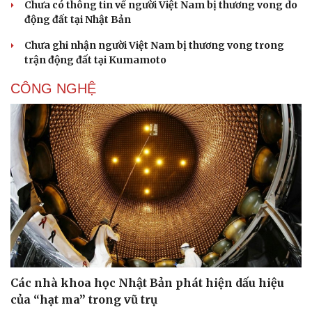
Chưa có thông tin về người Việt Nam bị thương vong do
động đất tại Nhật Bản
Chưa ghi nhận người Việt Nam bị thương vong trong
trận động đất tại Kumamoto
CÔNG NGHỆ
Sức khỏe
Đời sống
Dinh dưỡng - món ngon
Nhà đẹp
Cây thuốc
Blog
Sản phụ khoa
Tình yêu - Gia đình
Nhi khoa
Nam khoa
Làm đẹp - giảm cân
Phòng mạch online
Ăn sạch sống khỏe
Các nhà khoa học Nhật Bản phát hiện dấu hiệu
của “hạt ma” trong vũ trụ