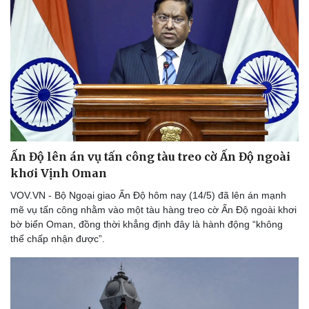
Thể thao
Ô tô - Xe máy
Bóng đá
Ô tô
Lịch thi đấu bóng đá
Xe máy
Thế giới thể thao
Tư vấn
eSports
Hậu trường
Ấn Độ lên án vụ tấn công tàu treo cờ Ấn Độ ngoài
khơi Vịnh Oman
VOV.VN - Bộ Ngoại giao Ấn Độ hôm nay (14/5) đã lên án mạnh
mẽ vụ tấn công nhằm vào một tàu hàng treo cờ Ấn Độ ngoài khơi
bờ biển Oman, đồng thời khẳng định đây là hành động “không
thể chấp nhận được”.