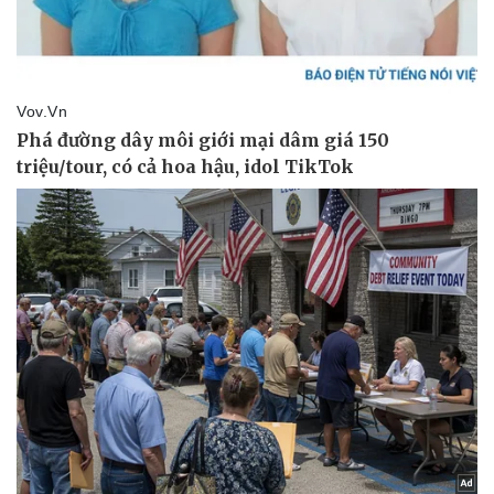
Vụ án
Vũ khí
Tin nóng
Việt Nam
Tư vấn luật
Phân tích