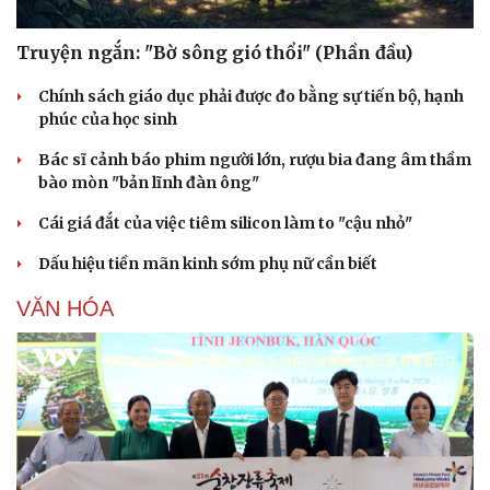
Truyện ngắn: "Bờ sông gió thổi" (Phần đầu)
Chính sách giáo dục phải được đo bằng sự tiến bộ, hạnh
phúc của học sinh
Bác sĩ cảnh báo phim người lớn, rượu bia đang âm thầm
bào mòn "bản lĩnh đàn ông"
Cái giá đắt của việc tiêm silicon làm to "cậu nhỏ"
Dấu hiệu tiền mãn kinh sớm phụ nữ cần biết
VĂN HÓA