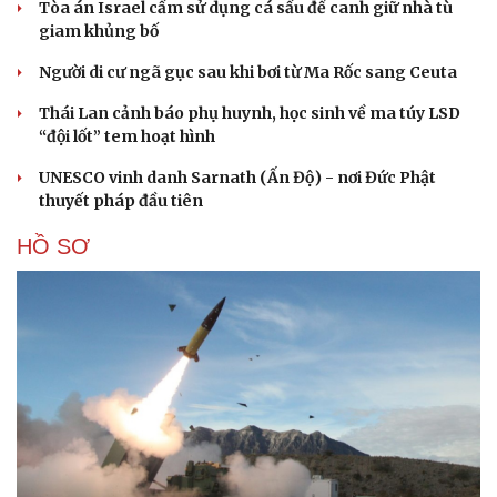
Tòa án Israel cấm sử dụng cá sấu để canh giữ nhà tù
giam khủng bố
Người di cư ngã gục sau khi bơi từ Ma Rốc sang Ceuta
Thái Lan cảnh báo phụ huynh, học sinh về ma túy LSD
“đội lốt” tem hoạt hình
UNESCO vinh danh Sarnath (Ấn Độ) - nơi Đức Phật
thuyết pháp đầu tiên
HỒ SƠ