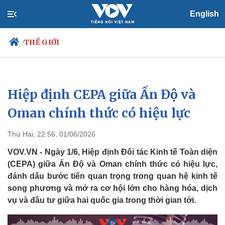
English
THẾ GIỚI
/
Hiệp định CEPA giữa Ấn Độ và
Chính trị
Xã hội
Đảng
Tin 24h
Oman chính thức có hiệu lực
Tổ chức nhân sự
Dự báo thời tiết
Quốc hội
Giáo dục
Thứ Hai, 22:56, 01/06/2026
Nhận diện sự thật
Dấu ấn VOV
Việc làm
VOV.VN - Ngày 1/6, Hiệp định Đối tác Kinh tế Toàn diện
Biển đảo
(CEPA) giữa Ấn Độ và Oman chính thức có hiệu lực,
đánh dấu bước tiến quan trọng trong quan hệ kinh tế
song phương và mở ra cơ hội lớn cho hàng hóa, dịch
vụ và đầu tư giữa hai quốc gia trong thời gian tới.