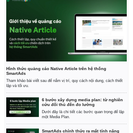
Hình thức quảng cáo Native Article trên hệ thống
SmartAds
Tham khảo bài viết sau để nắm vị trí, quy cách nội dung, cách thiết
lập và tối ưu.
6 bước xây dựng media plan: từ nghiên
Kinh tế
Thị trường
cứu đối thủ đến đo lường
Bất động sản
Giá vàng
Dưới đây là chi tiết các bước quan trọng để lập
một Media Plan.
Khởi nghiệp
Tiêu dùng
Tỷ giá
Chứng khoán
SmartAds chính thức ra mắt tính năng