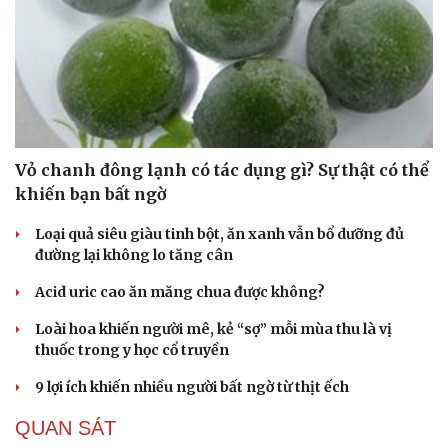
Vỏ chanh đông lạnh có tác dụng gì? Sự thật có thể
khiến bạn bất ngờ
Loại quả siêu giàu tinh bột, ăn xanh vẫn bổ dưỡng đủ
đường lại không lo tăng cân
Acid uric cao ăn măng chua được không?
Loài hoa khiến người mê, kẻ “sợ” mỗi mùa thu là vị
thuốc trong y học cổ truyền
9 lợi ích khiến nhiều người bất ngờ từ thịt ếch
QUAN SÁT