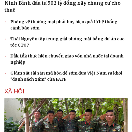
Ninh Bình đầu tư 502 tỷ đồng xây chung cư cho
thuê
Phòng vệ thương mại phát huy hiệu quả từ hệ thống
cảnh báo sớm
Thái Nguyên tập trung giải phóng mặt bằng dự án cao
tốc CT07
Đắk Lắk thực hiện chuyển giao vốn nhà nước tại doanh
nghiệp
Giám sát tài sản mã hóa để sớm đưa Việt Nam ra khỏi
"danh sách xám" của FATF
XÃ HỘI
Du lịch
Podcast
Tư vấn
Câu chuyện thời sự
Săn Tour
Đọc truyện đêm khuya
check-in
Cửa sổ tình yêu
Kể chuyện cho bé