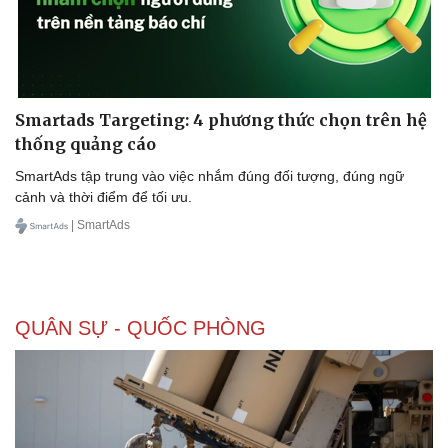
Doanh nghiệp
Công nghệ
Smartads Targeting: 4 phương thức chọn trên hệ
Thông tin doanh nghiệp
Sành điệu
Doanh nghiệp 24h
Tin Công nghệ
thống quảng cáo
Doanh nhân
Trải nghiệm
SmartAds tập trung vào việc nhắm đúng đối tượng, đúng ngữ
Vì cộng đồng
Chuyển đổi số
cảnh và thời điểm để tối ưu.
| SmartAds
QUÂN SỰ - QUỐC PHÒNG