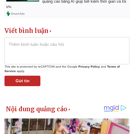
quảng cáo bằng AI giúp tiết kiệm thời gian và tối
Giá cà phê
ưu.
Viết bình luận
This site is protected by reCAPTCHA and the Google
Privacy Policy
and
Terms of
Service
apply.
Gửi tin