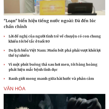
"Loạn" biển hiệu tiếng nước ngoài: Đã đến lúc
chấn chỉnh
Lời đề nghị của người tình trẻ về chuyện có con chung
khiến tôi bế tắc ở tuổi 80
Du lịch biển Việt Nam: Muốn bứt phá phải vượt khỏi lợi
thế tự nhiên
Vì một phút buông thả sau hơi men, tôi bàng hoàng
phát hiện mắc bệnh tình dục
Ranh giới mong manh giữa hài hước và phản cảm
VĂN HÓA