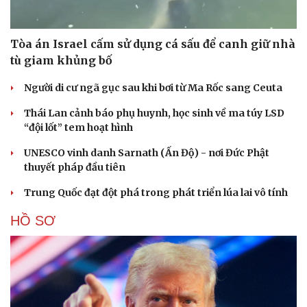
Tòa án Israel cấm sử dụng cá sấu để canh giữ nhà
tù giam khủng bố
Người di cư ngã gục sau khi bơi từ Ma Rốc sang Ceuta
Thái Lan cảnh báo phụ huynh, học sinh về ma túy LSD
“đội lốt” tem hoạt hình
UNESCO vinh danh Sarnath (Ấn Độ) - nơi Đức Phật
thuyết pháp đầu tiên
Trung Quốc đạt đột phá trong phát triển lúa lai vô tính
HỒ SƠ