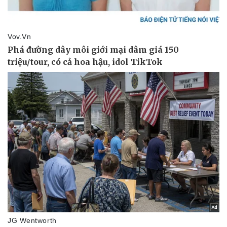
Vụ án
Vũ khí
Tin nóng
Việt Nam
Tư vấn luật
Phân tích