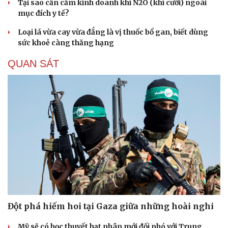
Tại sao cần cấm kinh doanh khí N2O (khí cười) ngoài
mục đích y tế?
Loại lá vừa cay vừa đắng là vị thuốc bổ gan, biết dùng
sức khoẻ càng thăng hạng
QUAN SÁT
Đột phá hiếm hoi tại Gaza giữa những hoài nghi
Cải chính
Mỹ sẽ có học thuyết hạt nhân mới đối phó với Trung