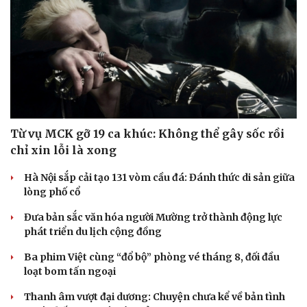
Từ vụ MCK gỡ 19 ca khúc: Không thể gây sốc rồi
chỉ xin lỗi là xong
Hà Nội sắp cải tạo 131 vòm cầu đá: Đánh thức di sản giữa
lòng phố cổ
Văn hóa
Giải trí
Đưa bản sắc văn hóa người Mường trở thành động lực
Sân khấu - Điện ảnh
Nghệ sĩ
phát triển du lịch cộng đồng
Văn học
Thời trang
Âm nhạc
Sao Việt
Ba phim Việt cùng “đổ bộ” phòng vé tháng 8, đối đầu
Di sản
loạt bom tấn ngoại
Thanh âm vượt đại dương: Chuyện chưa kể về bản tình