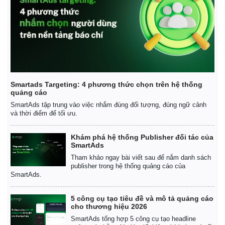
Smartads Targeting: 4 phương thức chọn trên hệ thống
quảng cáo
SmartAds tập trung vào việc nhắm đúng đối tượng, đúng ngữ cảnh
và thời điểm để tối ưu.
Khám phá hệ thống Publisher đối tác của
SmartAds
Tham khảo ngay bài viết sau để nắm danh sách
publisher trong hệ thống quảng cáo của
Kinh tế
Thị trường
SmartAds.
Bất động sản
Giá vàng
Khởi nghiệp
Tiêu dùng
5 công cụ tạo tiêu đề và mô tả quảng cáo
cho thương hiệu 2026
Tỷ giá
SmartAds tổng hợp 5 công cụ tạo headline
Chứng khoán