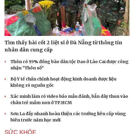
Hạt giống tâm hồn
Tìm thấy hài cốt 2 liệt sĩ ở Đà Nẵng từ thông tin
nhân dân cung cấp
Thôn có 95% đồng bào dân tộc Dao ở Lào Cai được công
nhận "Thôn số"
Bộ Y tế chấn chỉnh hoạt động kinh doanh dược liệu
không rõ nguồn gốc
Xác minh làm rõ video bảo mẫu đánh, bắn dây thun vào
chân trẻ mầm non ở TP.HCM
Sơn La đẩy nhanh hoàn thiện các trường liên cấp vùng
biên trước năm học mới
SỨC KHỎE