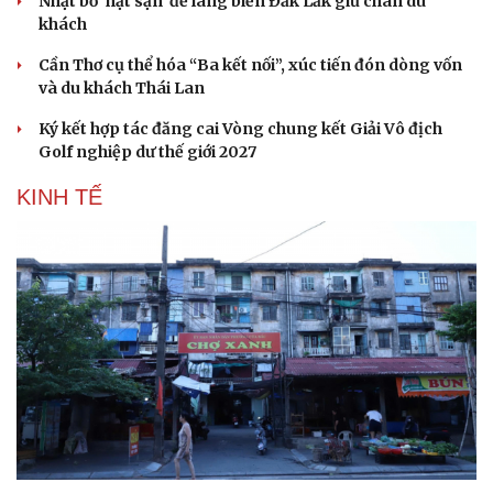
Nhặt bỏ 'hạt sạn' để làng biển Đắk Lắk giữ chân du
khách
Cần Thơ cụ thể hóa “Ba kết nối”, xúc tiến đón dòng vốn
và du khách Thái Lan
Ký kết hợp tác đăng cai Vòng chung kết Giải Vô địch
Golf nghiệp dư thế giới 2027
KINH TẾ