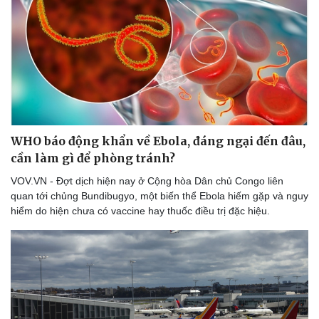
Thể thao
Ô tô - Xe máy
Bóng đá
Ô tô
Lịch thi đấu bóng đá
Xe máy
Thế giới thể thao
Tư vấn
eSports
Hậu trường
WHO báo động khẩn về Ebola, đáng ngại đến đâu,
cần làm gì để phòng tránh?
VOV.VN - Đợt dịch hiện nay ở Cộng hòa Dân chủ Congo liên
quan tới chủng Bundibugyo, một biến thể Ebola hiếm gặp và nguy
hiểm do hiện chưa có vaccine hay thuốc điều trị đặc hiệu.