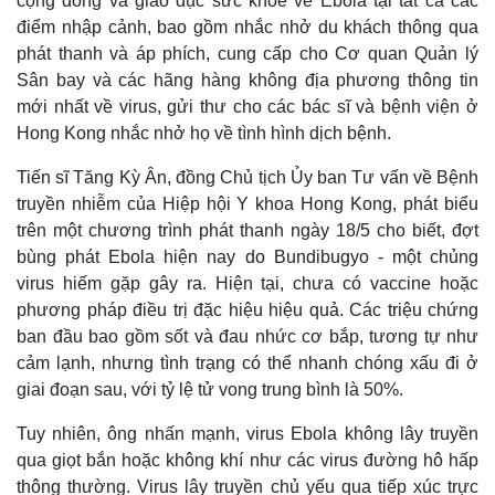
cộng đồng và giáo dục sức khỏe về Ebola tại tất cả các
điểm nhập cảnh, bao gồm nhắc nhở du khách thông qua
phát thanh và áp phích, cung cấp cho Cơ quan Quản lý
Sân bay và các hãng hàng không địa phương thông tin
mới nhất về virus, gửi thư cho các bác sĩ và bệnh viện ở
Hong Kong nhắc nhở họ về tình hình dịch bệnh.
Tiến sĩ Tăng Kỳ Ân, đồng Chủ tịch Ủy ban Tư vấn về Bệnh
truyền nhiễm của Hiệp hội Y khoa Hong Kong, phát biểu
trên một chương trình phát thanh ngày 18/5 cho biết, đợt
bùng phát Ebola hiện nay do Bundibugyo - một chủng
virus hiếm gặp gây ra. Hiện tại, chưa có vaccine hoặc
phương pháp điều trị đặc hiệu hiệu quả. Các triệu chứng
Thế giới
Multimedia
ban đầu bao gồm sốt và đau nhức cơ bắp, tương tự như
Quan sát
Video
cảm lạnh, nhưng tình trạng có thể nhanh chóng xấu đi ở
Cuộc sống đó đây
Ảnh
giai đoạn sau, với tỷ lệ tử vong trung bình là 50%.
Hồ sơ
E-Magazine
Infographic
Tuy nhiên, ông nhấn mạnh, virus Ebola không lây truyền
qua giọt bắn hoặc không khí như các virus đường hô hấp
thông thường. Virus lây truyền chủ yếu qua tiếp xúc trực