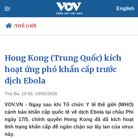
English
THẾ GIỚI
/
Hong Kong (Trung Quốc) kích
Chính trị
Xã hội
Đảng
Tin 24h
hoạt ứng phó khẩn cấp trước
Tổ chức nhân sự
Dự báo thời tiết
dịch Ebola
Quốc hội
Giáo dục
Nhận diện sự thật
Dấu ấn VOV
Việc làm
Thứ Ba, 10:55, 19/05/2026
Biển đảo
VOV.VN - Ngay sau khi Tổ chức Y tế thế giới (WHO)
cảnh báo khẩn cấp quốc tế về dịch Ebola tại châu Phi
ngày 17/5, chính quyền Hong Kong đã đã kích hoạt
tình trạng khẩn cấp để ngăn chặn sự lây lan của virus
này.