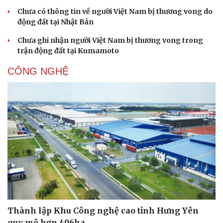
Chưa có thông tin về người Việt Nam bị thương vong do
động đất tại Nhật Bản
Chưa ghi nhận người Việt Nam bị thương vong trong
trận động đất tại Kumamoto
CÔNG NGHỆ
Sức khỏe
Đời sống
Dinh dưỡng - món ngon
Nhà đẹp
Cây thuốc
Blog
Sản phụ khoa
Tình yêu - Gia đình
Nhi khoa
Nam khoa
Làm đẹp - giảm cân
Phòng mạch online
Ăn sạch sống khỏe
Thành lập Khu Công nghệ cao tỉnh Hưng Yên
quy mô hơn 496ha