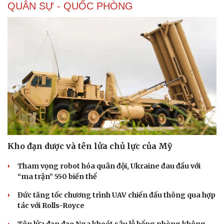
QUÂN SỰ - QUỐC PHÒNG
Kho đạn dược và tên lửa chủ lực của Mỹ
Tham vọng robot hóa quân đội, Ukraine đau đầu với
“ma trận” 550 biến thể
Đức tăng tốc chương trình UAV chiến đấu thông qua hợp
tác với Rolls-Royce
Tên lửa đạn đạo Nga khoét sâu lỗ hổng phòng không