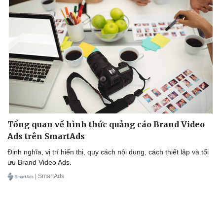
Sức khỏe
Đời sống
Dinh dưỡng - món ngon
Nhà đẹp
Cây thuốc
Blog
Sản phụ khoa
Tình yêu - Gia đình
Nhi khoa
Tổng quan về hình thức quảng cáo Brand Video
Nam khoa
Ads trên SmartAds
Làm đẹp - giảm cân
Phòng mạch online
Định nghĩa, vị trí hiển thị, quy cách nội dung, cách thiết lập và tối
Ăn sạch sống khỏe
ưu Brand Video Ads.
| SmartAds