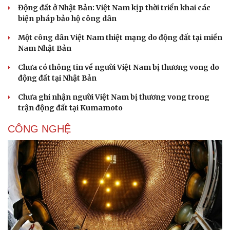
Động đất ở Nhật Bản: Việt Nam kịp thời triển khai các
biện pháp bảo hộ công dân
Một công dân Việt Nam thiệt mạng do động đất tại miền
Nam Nhật Bản
Chưa có thông tin về người Việt Nam bị thương vong do
động đất tại Nhật Bản
Chưa ghi nhận người Việt Nam bị thương vong trong
trận động đất tại Kumamoto
CÔNG NGHỆ
Văn hóa
Giải trí
Sân khấu - Điện ảnh
Nghệ sĩ
Văn học
Thời trang
Âm nhạc
Sao Việt
Di sản