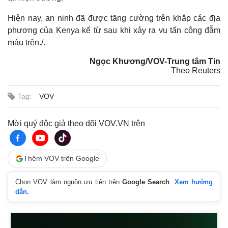
Hiện nay, an ninh đã được tăng cường trên khắp các địa
phương của Kenya kể từ sau khi xảy ra vụ tấn công đẫm
máu trên./.
Ngọc Khương/VOV-Trung tâm Tin
Theo Reuters
Tag:
VOV
Mời quý độc giả theo dõi VOV.VN trên
Thế giới
Multimedia
Thêm VOV trên Google
Quan sát
Video
Cuộc sống đó đây
Ảnh
Hồ sơ
E-Magazine
Chọn VOV làm nguồn ưu tiên trên
Google Search
.
Xem hướng
dẫn.
Infographic