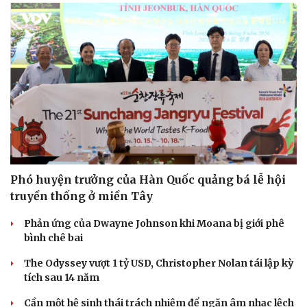
Phó huyện trưởng của Hàn Quốc quảng bá lễ hội
truyền thống ở miền Tây
Phản ứng của Dwayne Johnson khi Moana bị giới phê
bình chê bai
Du lịch
Podcast
Tư vấn
Câu chuyện thời sự
The Odyssey vượt 1 tỷ USD, Christopher Nolan tái lập kỳ
Săn Tour
Đọc truyện đêm khuya
tích sau 14 năm
check-in
Cửa sổ tình yêu
Cần một hệ sinh thái trách nhiệm để ngăn âm nhạc lệch
Kể chuyện cho bé