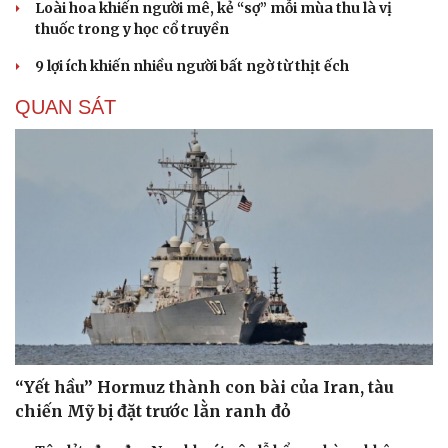
Loài hoa khiến người mê, kẻ “sợ” mỗi mùa thu là vị
thuốc trong y học cổ truyền
9 lợi ích khiến nhiều người bất ngờ từ thịt ếch
QUAN SÁT
“Yết hầu” Hormuz thành con bài của Iran, tàu
chiến Mỹ bị đặt trước lằn ranh đỏ