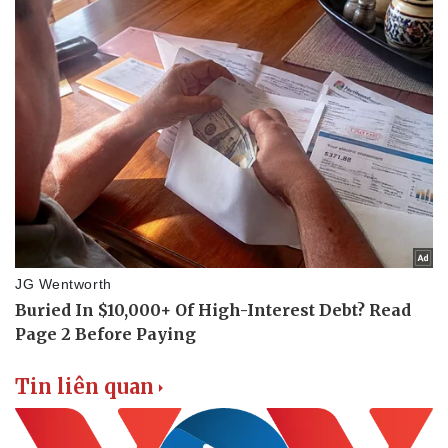
Vụ án
Vũ khí
Tin nóng
Việt Nam
Tư vấn luật
Phân tích
Tin liên quan