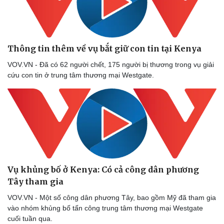
Thông tin thêm về vụ bắt giữ con tin tại Kenya
Doanh nghiệp
Công nghệ
Thông tin doanh nghiệp
Sành điệu
VOV.VN - Đã có 62 người chết, 175 người bị thương trong vụ giải
Doanh nghiệp 24h
Tin Công nghệ
cứu con tin ở trung tâm thương mại Westgate.
Doanh nhân
Trải nghiệm
Vì cộng đồng
Chuyển đổi số
Vụ khủng bố ở Kenya: Có cả công dân phương
Tây tham gia
VOV.VN - Một số công dân phương Tây, bao gồm Mỹ đã tham gia
vào nhóm khủng bố tấn công trung tâm thương mại Westgate
cuối tuần qua.