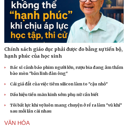
Chính sách giáo dục phải được đo bằng sự tiến bộ,
hạnh phúc của học sinh
Bác sĩ cảnh báo phim người lớn, rượu bia đang âm thầm
bào mòn "bản lĩnh đàn ông"
Cái giá đắt của việc tiêm silicon làm to "cậu nhỏ"
Dấu hiệu tiền mãn kinh sớm phụ nữ cần biết
Tôi bất lực khi vợ luôn mang chuyện ở rể ra làm "vũ khí"
sau mỗi lần cãi nhau
VĂN HÓA