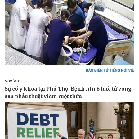
Kinh tế
Thị trường
Bất động sản
Giá vàng
Khởi nghiệp
Tiêu dùng
Tỷ giá
Chứng khoán