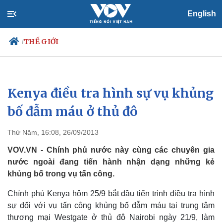
English
THẾ GIỚI
/
Kenya điều tra hình sự vụ khủng
Chính trị
Xã hội
Đảng
Tin 24h
bố đẫm máu ở thủ đô
Tổ chức nhân sự
Dự báo thời tiết
Quốc hội
Giáo dục
Thứ Năm, 16:08, 26/09/2013
Nhận diện sự thật
Dấu ấn VOV
Việc làm
VOV.VN - Chính phủ nước này cùng các chuyên gia
Biển đảo
nước ngoài đang tiến hành nhận dạng những kẻ
khủng bố trong vụ tấn công.
Chính phủ Kenya hôm 25/9 bắt đầu tiến trình điều tra hình
sự đối với vụ tấn công khủng bố đẫm máu tại trung tâm
thương mại Westgate ở thủ đô Nairobi ngày 21/9, làm