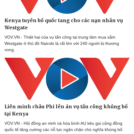
Thể thao
Ô tô - Xe máy
Bóng đá
Ô tô
Lịch thi đấu bóng đá
Xe máy
Kenya tuyên bố quốc tang cho các nạn nhân vụ
Thế giới thể thao
Tư vấn
Westgate
eSports
VOV.VN - Thiệt hại của vụ tấn công tại trung tâm mua sắm
Hậu trường
Westgate ở thủ đô Nairobi là rất lớn với 240 người bị thương
vong.
Liên minh châu Phi lên án vụ tấn công khủng bố
tại Kenya
VOV.VN - Hội đồng an ninh và hòa bình AU kêu gọi cộng đồng
quốc tế tăng cường các nỗ lực ngăn chặn chủ nghĩa khủng bố.