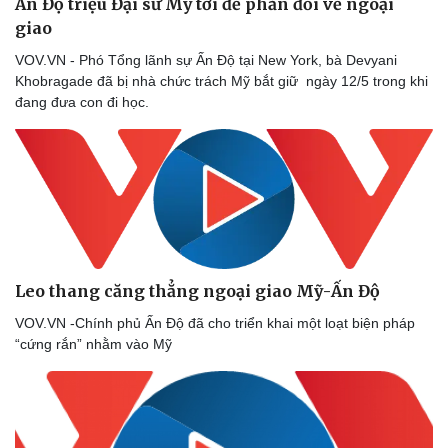
Ấn Độ triệu Đại sứ Mỹ tới để phản đối về ngoại
giao
VOV.VN - Phó Tổng lãnh sự Ấn Độ tại New York, bà Devyani
Khobragade đã bị nhà chức trách Mỹ bắt giữ ngày 12/5 trong khi
đang đưa con đi học.
Sức khỏe
Đời sống
Dinh dưỡng - món ngon
Nhà đẹp
Cây thuốc
Blog
Sản phụ khoa
Tình yêu - Gia đình
Nhi khoa
Nam khoa
Làm đẹp - giảm cân
Leo thang căng thẳng ngoại giao Mỹ-Ấn Độ
Phòng mạch online
Ăn sạch sống khỏe
VOV.VN -Chính phủ Ấn Độ đã cho triển khai một loạt biện pháp
“cứng rắn” nhằm vào Mỹ