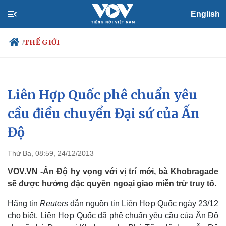
English
THẾ GIỚI
/
Liên Hợp Quốc phê chuẩn yêu
Chính trị
Xã hội
Đảng
Tin 24h
cầu điều chuyển Đại sứ của Ấn
Tổ chức nhân sự
Dự báo thời tiết
Độ
Quốc hội
Giáo dục
Nhận diện sự thật
Dấu ấn VOV
Việc làm
Thứ Ba, 08:59, 24/12/2013
Biển đảo
VOV.VN -Ấn Độ hy vọng với vị trí mới, bà Khobragade
sẽ được hưởng đặc quyền ngoại giao miễn trừ truy tố.
Hãng tin
Reuters
dẫn nguồn tin Liên Hợp Quốc ngày 23/12
cho biết, Liên Hợp Quốc đã phê chuẩn yêu cầu của Ấn Độ