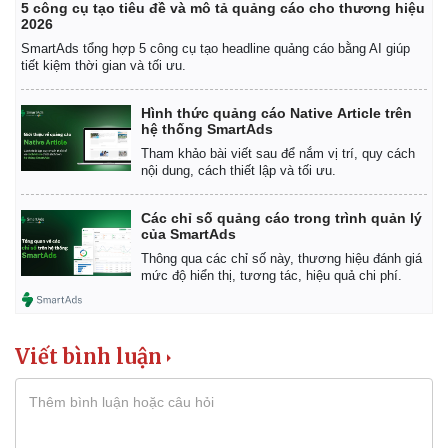
5 công cụ tạo tiêu đề và mô tả quảng cáo cho thương hiệu
2026
Kinh tế
Thị trường
SmartAds tổng hợp 5 công cụ tạo headline quảng cáo bằng AI giúp
tiết kiệm thời gian và tối ưu.
Bất động sản
Giá vàng
Khởi nghiệp
Tiêu dùng
Hình thức quảng cáo Native Article trên
Tỷ giá
hệ thống SmartAds
Chứng khoán
Tham khảo bài viết sau để nắm vị trí, quy cách
Giá cà phê
nội dung, cách thiết lập và tối ưu.
Các chỉ số quảng cáo trong trình quản lý
của SmartAds
Thông qua các chỉ số này, thương hiệu đánh giá
mức độ hiển thị, tương tác, hiệu quả chi phí.
Viết bình luận