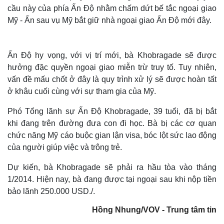
cầu này của phía Ấn Độ nhằm chấm dứt bế tắc ngoại giao
Mỹ - Ấn sau vụ Mỹ bắt giữ nhà ngoại giao Ấn Độ mới đây.
Ấn Độ hy vọng, với vị trí mới, bà Khobragade sẽ được
hưởng đặc quyền ngoại giao miễn trừ truy tố. Tuy nhiên,
Thế giới
Multimedia
vấn đề mấu chốt ở đây là quy trình xử lý sẽ được hoàn tất
Quan sát
Video
ở khâu cuối cùng với sự tham gia của Mỹ.
Cuộc sống đó đây
Ảnh
Hồ sơ
E-Magazine
Phó Tổng lãnh sự Ấn Độ Khobragade, 39 tuổi, đã bị bắt
Infographic
khi đang trên đường đưa con đi học. Bà bị các cơ quan
chức năng Mỹ cáo buộc gian lận visa, bóc lột sức lao động
của người giúp việc và trông trẻ.
Dự kiến, bà Khobragade sẽ phải ra hầu tòa vào tháng
1/2014. Hiện nay, bà đang được tại ngoại sau khi nộp tiền
bảo lãnh 250.000 USD./.
Hồng Nhung/VOV - Trung tâm tin