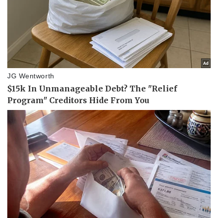
Doanh nghiệp
Công nghệ
Thông tin doanh nghiệp
Sành điệu
Doanh nghiệp 24h
Tin Công nghệ
Doanh nhân
Trải nghiệm
Vì cộng đồng
Chuyển đổi số