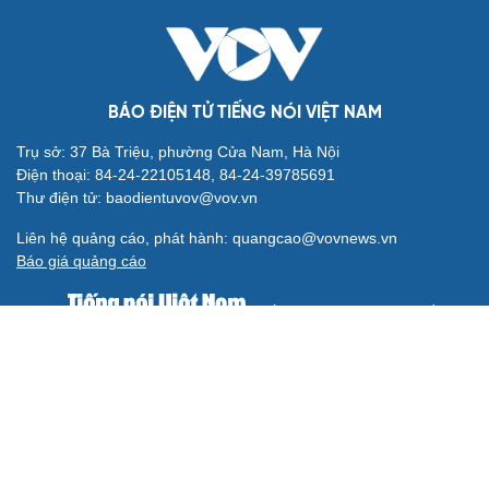
BÁO ĐIỆN TỬ TIẾNG NÓI VIỆT NAM
Trụ sở: 37 Bà Triệu, phường Cửa Nam, Hà Nội
Điện thoại: 84-24-22105148, 84-24-39785691
Thư điện tử: baodientuvov@vov.vn
Liên hệ quảng cáo, phát hành: quangcao@vovnews.vn
Báo giá quảng cáo
Báo in
xuất bản thứ Năm hàng tuần
Tổng Biên tập: NGÔ THIỆU PHONG
Phó Tổng Biên tập: Phạm Công Hân, Đặng Thị Khanh, Giang
Trung Sơn, Nguyễn Tuyết Yến
Cơ quan chủ quản: ĐÀI TIẾNG NÓI VIỆT NAM