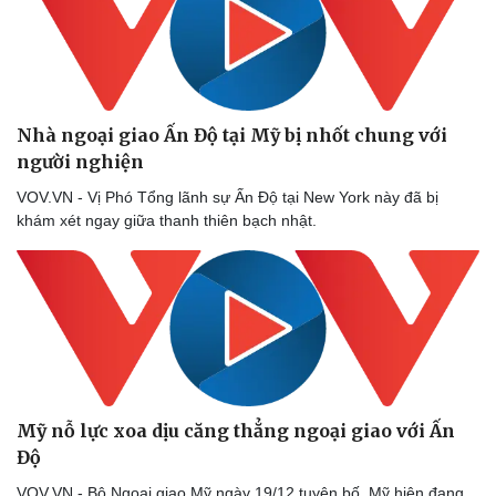
Du lịch
Podcast
Tư vấn
Câu chuyện thời sự
Săn Tour
Đọc truyện đêm khuya
check-in
Cửa sổ tình yêu
Nhà ngoại giao Ấn Độ tại Mỹ bị nhốt chung với
Kể chuyện cho bé
người nghiện
Hạt giống tâm hồn
VOV.VN - Vị Phó Tổng lãnh sự Ấn Độ tại New York này đã bị
khám xét ngay giữa thanh thiên bạch nhật.
Mỹ nỗ lực xoa dịu căng thẳng ngoại giao với Ấn
Độ
VOV.VN - Bộ Ngoại giao Mỹ ngày 19/12 tuyên bố, Mỹ hiện đang