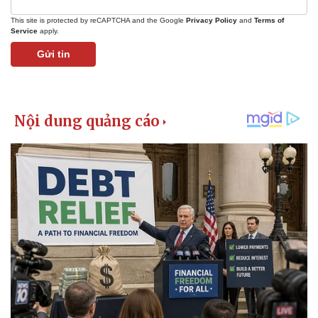
This site is protected by reCAPTCHA and the Google
Privacy Policy
and
Terms of
Service
apply.
Gửi tin
Pháp luật
Quân sự - Quốc phòng
Vụ án
Vũ khí