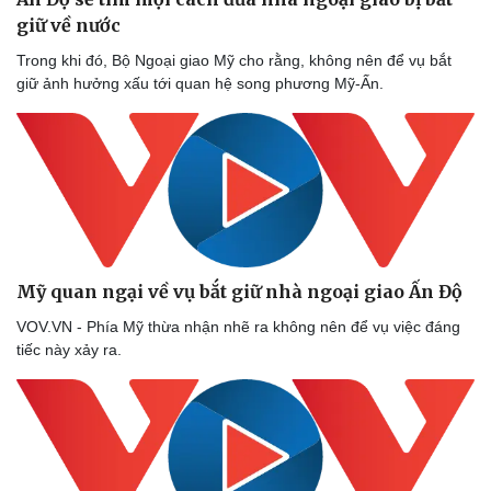
giữ về nước
Trong khi đó, Bộ Ngoại giao Mỹ cho rằng, không nên để vụ bắt
giữ ảnh hưởng xấu tới quan hệ song phương Mỹ-Ấn.
Văn hóa
Giải trí
Sân khấu - Điện ảnh
Nghệ sĩ
Văn học
Thời trang
Âm nhạc
Sao Việt
Di sản
Mỹ quan ngại về vụ bắt giữ nhà ngoại giao Ấn Độ
VOV.VN - Phía Mỹ thừa nhận nhẽ ra không nên để vụ việc đáng
tiếc này xảy ra.