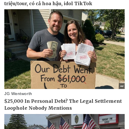
Thể thao
Ô tô - Xe máy
Bóng đá
Ô tô
Lịch thi đấu bóng đá
Xe máy
Thế giới thể thao
Tư vấn
eSports
Hậu trường