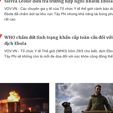
Sierra Leone điều tra trường hợp nghi nhiễm Ebola
VOV.VN - Các chuyên gia y tế của Tổ chức Y tế thế giới cảnh báo d
Ebola đã chấm dứt tại khu vực Tây Phi nhưng khả năng tái bùng phá
rất cao.
WHO chấm dứt tình trạng khẩn cấp toàn cầu đối với
dịch Ebola
VOV.VN - Tổ chức Y tế Thế giới (WHO) hôm 29/3 cho biết, dịch Ebo
Tây Phi sẽ không còn là mối đe dọa đối với sức khỏe cộng động thế 