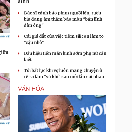
sinh
Bác sĩ cảnh báo phim người lớn, rượu
bia đang âm thầm bào mòn "bản lĩnh
đàn ông"
Cái giá đắt của việc tiêm silicon làm to
"cậu nhỏ"
Dấu hiệu tiền mãn kinh sớm phụ nữ cần
biết
Tôi bất lực khi vợ luôn mang chuyện ở
rể ra làm "vũ khí" sau mỗi lần cãi nhau
VĂN HÓA