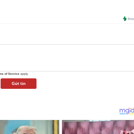
ms of Service
apply.
Gửi tin