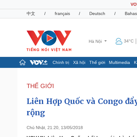
VO
中文
/
français
/
Deutsch
/
Bahas
34°C
Hà Nội
Chính trị
Xã hội
Thế giới
Multimedia
K
Chính trị
Xã hội
Đảng
Tin 24h
THẾ GIỚI
Tổ chức nhân sự
Dự báo thời tiết
Quốc hội
Giáo dục
Liên Hợp Quốc và Congo đẩy
Nhận diện sự thật
Dấu ấn VOV
Việc làm
rộng
Biển đảo
Pháp luật
Quân sự - Quốc phòng
Chủ Nhật, 21:20, 13/05/2018
Vụ án
Vũ khí