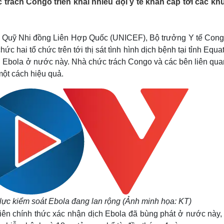
rách Congo triển khai nhiều đội y tế khẩn cấp tới các kh
Lịch thi đấu bóng đá
Xe máy
Thế giới thể thao
Tư vấn
eSports
V
Hậu trường
và Quỹ Nhi đồng Liên Hợp Quốc (UNICEF), Bộ trưởng Y tế Cong
 hai tổ chức trên tới thị sát tình hình dịch bệnh tại tỉnh Equa
Văn hóa
Giải trí
D
i Ebola ở nước này. Nhà chức trách Congo và các bên liên qua
Sân khấu - Điện ảnh
Nghệ sĩ
một cách hiệu quả.
Văn học
Thời trang
Âm nhạc
Sao Việt
c
Di sản
ực kiểm soát Ebola đang lan rộng (Ảnh minh họa: KT)
iên chính thức xác nhận dịch Ebola đã bùng phát ở nước này, 