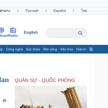
ສາລາວ
/
Русский
/
Español
/
ไทย
English
dcast
Radio
ệp
Công nghệ
Sức khỏe
Đời sống
Văn hóa
Giải trí
inh tế
Thị trường
ất động sản
Giá vàng
hởi nghiệp
Tiêu dùng
Tỷ giá
lan
QUÂN SỰ - QUỐC PHÒNG
Chứng khoán
Giá cà phê
oanh nghiệp
Công nghệ
hông tin doanh nghiệp
Sành điệu