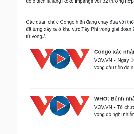
đó ổ dịch là làng Ikoko Impenge với 32 trường hợp
Các quan chức Congo hiện đang chạy đua với thời
đã từng xảy ra ở khu vực Tây Phi trong giai đoạn
tử vong./.
Congo xác nhận
VOV.VN - Ngày 10
vong đầu tiên do n
WHO: Bệnh nhâ
VOV.VN - Tổ chức
vong do nghi nhiễ