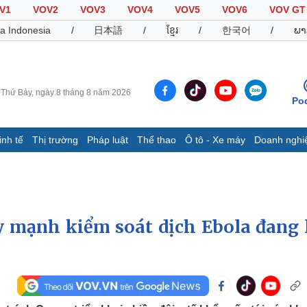
V1
VOV2
VOV3
VOV4
VOV5
VOV6
VOV GT
a Indonesia
/
日本語
/
ខ្មែរ
/
한국어
/
ພາ
Thứ Bảy, ngày 8 tháng 8 năm 2026
Po
inh tế
Thị trường
Pháp luật
Thể thao
Ô tô - Xe máy
Doanh nghi
Thế giới
Multimedia
K
Quan sát
Video
B
Cuộc sống đó đây
Ảnh
K
Hồ sơ
E-Magazine
 mạnh kiểm soát dịch Ebola đang 
Infographic
Thể thao
Ô tô - Xe máy
D
Bóng đá
Ô tô
T