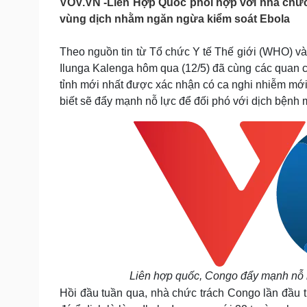
VOV.VN -Liên Hợp Quốc phối hợp với nhà chức t
Tin nóng
Việt Nam
vùng dịch nhằm ngăn ngừa kiểm soát Ebola
Tư vấn luật
Phân tích
Theo nguồn tin từ Tổ chức Y tế Thế giới (WHO) 
Ilunga Kalenga hôm qua (12/5) đã cùng các quan chức
Sức khỏe
Đời sống
tỉnh mới nhất được xác nhận có ca nghi nhiễm mớ
Dinh dưỡng - món ngon
Nhà đẹp
biết sẽ đẩy mạnh nỗ lực để đối phó với dịch bệnh 
Cây thuốc
Blog
Sản phụ khoa
Tình yêu - Gia đình
Nhi khoa
Nam khoa
Làm đẹp - giảm cân
Phòng mạch online
Ăn sạch sống khỏe
Cải chính
Liên hợp quốc, Congo đẩy mạnh nỗ l
Hồi đầu tuần qua, nhà chức trách Congo lần đầu t