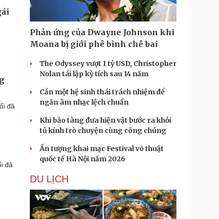
Phản ứng của Dwayne Johnson khi
Moana bị giới phê bình chê bai
The Odyssey vượt 1 tỷ USD, Christopher
Nolan tái lập kỳ tích sau 14 năm
ng
Cần một hệ sinh thái trách nhiệm để
ngăn âm nhạc lệch chuẩn
ổi đã
Khi bảo tàng đưa hiện vật bước ra khỏi
tủ kính trò chuyện cùng công chúng
Ấn tượng khai mạc Festival võ thuật
quốc tế Hà Nội năm 2026
i đã
DU LỊCH