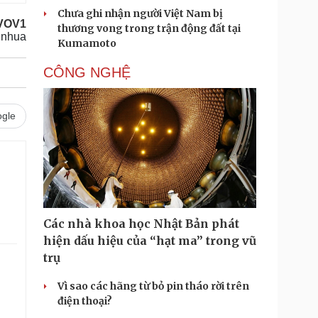
Chưa ghi nhận người Việt Nam bị
VOV1
thương vong trong trận động đất tại
inhua
Kumamoto
CÔNG NGHỆ
gle
Các nhà khoa học Nhật Bản phát
hiện dấu hiệu của “hạt ma” trong vũ
trụ
Vì sao các hãng từ bỏ pin tháo rời trên
điện thoại?