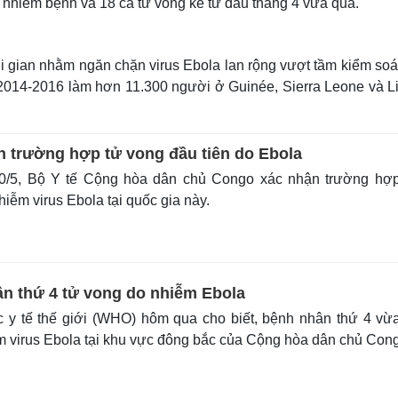
 nhiễm bệnh và 18 ca tử vong kể từ đầu tháng 4 vừa qua.
 gian nhằm ngăn chặn virus Ebola lan rộng vượt tầm kiểm soá
 2014-2016 làm hơn 11.300 người ở Guinée, Sierra Leone và Li
 trường hợp tử vong đầu tiên do Ebola
/5, Bộ Y tế Cộng hòa dân chủ Congo xác nhận trường hợp
hiễm virus Ebola tại quốc gia này.
n thứ 4 tử vong do nhiễm Ebola
 y tế thế giới (WHO) hôm qua cho biết, bệnh nhân thứ 4 vừ
m virus Ebola tại khu vực đông bắc của Cộng hòa dân chủ Con