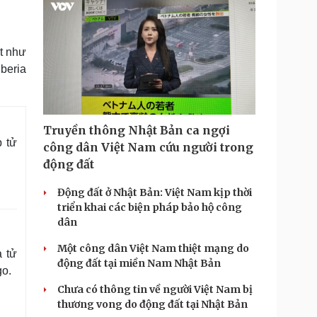
t như
beria
Truyền thông Nhật Bản ca ngợi
 tử
công dân Việt Nam cứu người trong
động đất
Động đất ở Nhật Bản: Việt Nam kịp thời
triển khai các biện pháp bảo hộ công
dân
Một công dân Việt Nam thiệt mạng do
a tử
động đất tại miền Nam Nhật Bản
go.
Chưa có thông tin về người Việt Nam bị
thương vong do động đất tại Nhật Bản