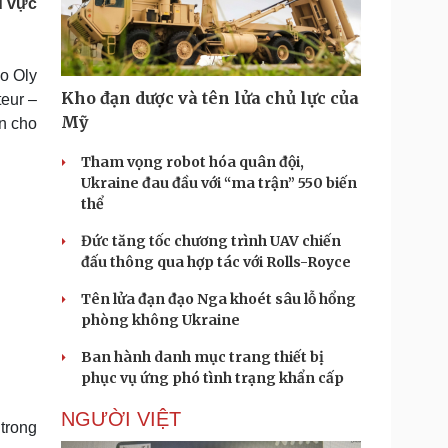
u vực
Doanh nghiệp 24h
Tin Công nghệ
Doanh nhân
Trải nghiệm
ì cộng đồng
Chuyển đổi số
o Oly
Kho đạn dược và tên lửa chủ lực của
teur –
u lịch
Podcast
Mỹ
n cho
Tư vấn
Câu chuyện thời sự
Săn Tour
Đọc truyện đêm khuya
Tham vọng robot hóa quân đội,
heck-in
Cửa sổ tình yêu
Ukraine đau đầu với “ma trận” 550 biến
Kể chuyện cho bé
thể
Hạt giống tâm hồn
Đức tăng tốc chương trình UAV chiến
đấu thông qua hợp tác với Rolls-Royce
Tên lửa đạn đạo Nga khoét sâu lỗ hổng
phòng không Ukraine
Ban hành danh mục trang thiết bị
phục vụ ứng phó tình trạng khẩn cấp
NGƯỜI VIỆT
trong