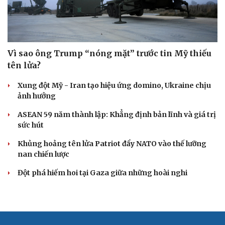
Vì sao ông Trump “nóng mặt” trước tin Mỹ thiếu
tên lửa?
Cải chính
Xung đột Mỹ - Iran tạo hiệu ứng domino, Ukraine chịu
ảnh hưởng
ASEAN 59 năm thành lập: Khẳng định bản lĩnh và giá trị
sức hút
Khủng hoảng tên lửa Patriot đẩy NATO vào thế lưỡng
nan chiến lược
Đột phá hiếm hoi tại Gaza giữa những hoài nghi