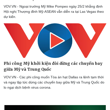
Cây thuốc
Blog
VOV.VN - Ngoại trưởng Mỹ Mike Pompeo ngày 25/2 khẳng định
Sản phụ khoa
Tình yêu - Gia đình
Hội nghị Thượng đỉnh Mỹ-ASEAN vẫn diễn ra tại Las Vegas theo
Nhi khoa
dự kiến.
Nam khoa
Làm đẹp - giảm cân
Phòng mạch online
Ăn sạch sống khỏe
Phi công Mỹ khởi kiện đòi dừng các chuyến bay
giữa Mỹ và Trung Quốc
VOV.VN - Các phi công muốn Tòa án hạt Dallas ra lệnh tạm thời
và ngay lập tức dừng các chuyến bay giữa Mỹ và Trung Quốc do
lo ngại dịch bệnh virus corona.