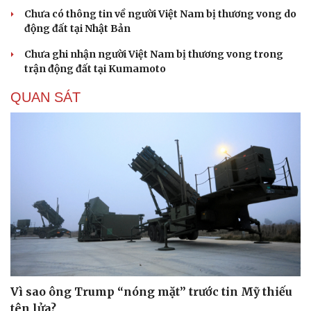
Chưa có thông tin về người Việt Nam bị thương vong do
động đất tại Nhật Bản
Chưa ghi nhận người Việt Nam bị thương vong trong
trận động đất tại Kumamoto
QUAN SÁT
Du lịch
Podcast
Tư vấn
Câu chuyện thời sự
Săn Tour
Đọc truyện đêm khuya
check-in
Cửa sổ tình yêu
Kể chuyện cho bé
Hạt giống tâm hồn
Vì sao ông Trump “nóng mặt” trước tin Mỹ thiếu
tên lửa?