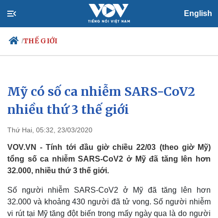
English
THẾ GIỚI
/
Mỹ có số ca nhiễm SARS-CoV2
Chính trị
Xã hội
Đảng
Tin 24h
nhiều thứ 3 thế giới
Tổ chức nhân sự
Dự báo thời tiết
Quốc hội
Giáo dục
Thứ Hai, 05:32, 23/03/2020
Nhận diện sự thật
Dấu ấn VOV
Việc làm
VOV.VN - Tính tới đầu giờ chiều 22/03 (theo giờ Mỹ)
Biển đảo
tổng số ca nhiễm SARS-CoV2 ở Mỹ đã tăng lên hơn
32.000, nhiều thứ 3 thế giới.
Số người nhiễm SARS-CoV2 ở Mỹ đã tăng lên hơn
32.000 và khoảng 430 người đã tử vong. Số người nhiễm
vi rút tại Mỹ tăng đột biến trong mấy ngày qua là do người