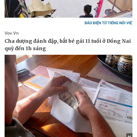
Thể thao
Ô tô - Xe máy
Bóng đá
Ô tô
Lịch thi đấu bóng đá
Xe máy
Thế giới thể thao
Tư vấn
eSports
Hậu trường