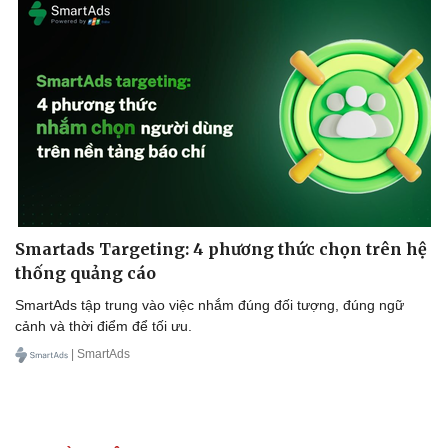
Smartads Targeting: 4 phương thức chọn trên hệ
thống quảng cáo
SmartAds tập trung vào việc nhắm đúng đối tượng, đúng ngữ
cảnh và thời điểm để tối ưu.
| SmartAds
Văn hóa
Giải trí
Sân khấu - Điện ảnh
Nghệ sĩ
Văn học
Thời trang
Âm nhạc
Sao Việt