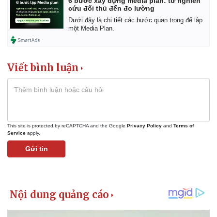
6 bước xây dựng media plan: từ nghiên
Bất động sản
Giá vàng
cứu đối thủ đến đo lường
Khởi nghiệp
Tiêu dùng
Dưới đây là chi tiết các bước quan trọng để lập
Tỷ giá
một Media Plan.
Chứng khoán
Giá cà phê
Viết bình luận
This site is protected by reCAPTCHA and the Google
Privacy Policy
and
Terms of
Service
apply.
Gửi tin