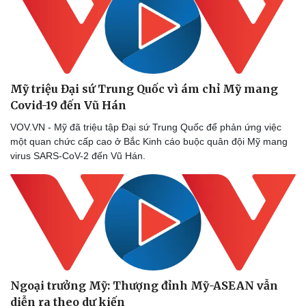
Mỹ triệu Đại sứ Trung Quốc vì ám chỉ Mỹ mang
Covid-19 đến Vũ Hán
VOV.VN - Mỹ đã triệu tập Đại sứ Trung Quốc để phản ứng việc
một quan chức cấp cao ở Bắc Kinh cáo buộc quân đội Mỹ mang
virus SARS-CoV-2 đến Vũ Hán.
Sức khỏe
Đời sống
Ngoại trưởng Mỹ: Thượng đỉnh Mỹ-ASEAN vẫn
Dinh dưỡng - món ngon
Nhà đẹp
diễn ra theo dự kiến