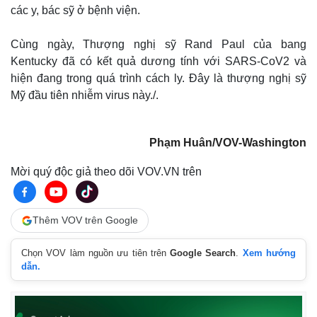
các y, bác sỹ ở bệnh viện.
Cùng ngày, Thượng nghị sỹ Rand Paul của bang
Kentucky đã có kết quả dương tính với SARS-CoV2 và
Thế giới
Multimedia
hiện đang trong quá trình cách ly. Đây là thượng nghị sỹ
Mỹ đầu tiên nhiễm virus này./.
Quan sát
Video
Cuộc sống đó đây
Ảnh
Hồ sơ
E-Magazine
Infographic
Phạm Huân/VOV-Washington
Mời quý độc giả theo dõi VOV.VN trên
Thêm VOV trên Google
Chọn VOV làm nguồn ưu tiên trên
Google Search
.
Xem hướng
dẫn.