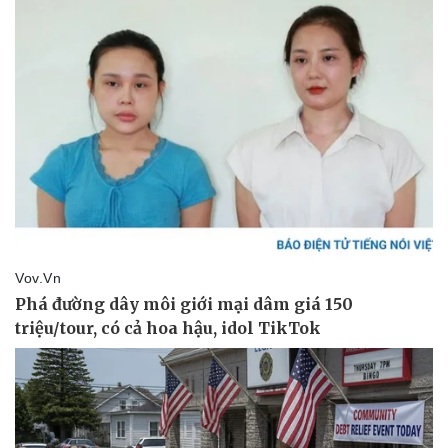
Pháp luật
Quân sự - Quốc phòng
Vụ án
Vũ khí
Tin nóng
Việt Nam
Tư vấn luật
Phân tích