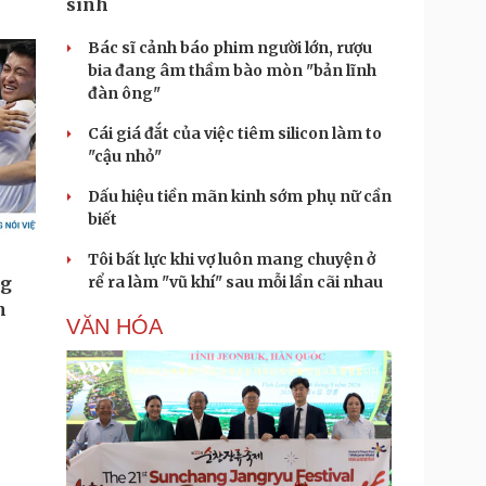
sinh
Bác sĩ cảnh báo phim người lớn, rượu
bia đang âm thầm bào mòn "bản lĩnh
đàn ông"
Cái giá đắt của việc tiêm silicon làm to
"cậu nhỏ"
Dấu hiệu tiền mãn kinh sớm phụ nữ cần
biết
Tôi bất lực khi vợ luôn mang chuyện ở
rể ra làm "vũ khí" sau mỗi lần cãi nhau
VĂN HÓA