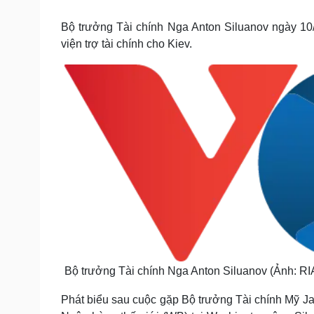
Tin nóng
Việt Nam
Tư vấn luật
Phân tích
Bộ trưởng Tài chính Nga Anton Siluanov ngày 10/
viện trợ tài chính cho Kiev.
Sức khỏe
Đời sống
Dinh dưỡng - món ngon
Nhà đẹp
Cây thuốc
Blog
Sản phụ khoa
Tình yêu - Gia đình
Nhi khoa
Nam khoa
Làm đẹp - giảm cân
Phòng mạch online
Ăn sạch sống khỏe
Cải chính
Bộ trưởng Tài chính Nga Anton Siluanov (Ảnh: RI
Phát biểu sau cuộc gặp Bộ trưởng Tài chính Mỹ Jac