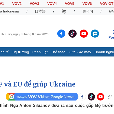
V1
VOV2
VOV3
VOV4
VOV5
VOV6
VOV GT
a Indonesia
/
日本語
/
ខ្មែរ
/
한국어
/
ພາ
Thứ Bảy, ngày 8 tháng 8 năm 2026
Po
inh tế
Thị trường
Pháp luật
Thể thao
Ô tô - Xe máy
Doanh nghi
Thế giới
Multimedia
K
Quan sát
Video
B
Cuộc sống đó đây
Ảnh
K
Hồ sơ
E-Magazine
F và EU để giúp Ukraine
Infographic
Thể thao
Ô tô - Xe máy
D
hính Nga Anton Siluanov đưa ra sau cuộc gặp Bộ trưởn
Bóng đá
Ô tô
T