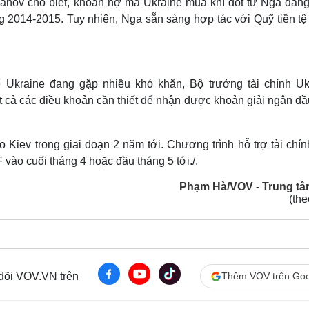
uanov cho biết, khoản nợ mà Ukraine mua khí đốt từ Nga đang
ng 2014-2015. Tuy nhiên, Nga sẵn sàng hợp tác với Quỹ tiền tệ
ế Ukraine đang gặp nhiều khó khăn, Bộ trưởng tài chính Uk
ất cả các điều khoản cần thiết để nhận được khoản giải ngân đầ
ho Kiev trong giai đoạn 2 năm tới. Chương trình hỗ trợ tài chí
vào cuối tháng 4 hoặc đầu tháng 5 tới./.
Phạm Hà/VOV - Trung tâ
(th
 dõi VOV.VN trên
Thêm VOV trên Goo