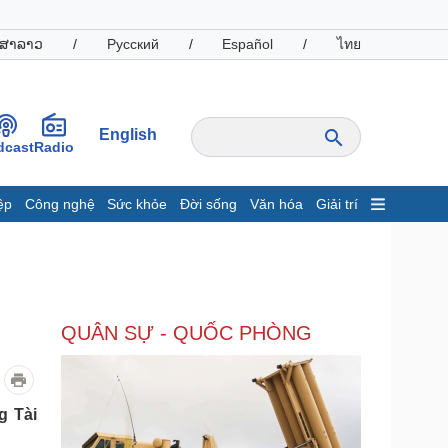
ສາລາວ
/
Русский
/
Español
/
ไทย
English
dcast
Radio
ệp
Công nghệ
Sức khỏe
Đời sống
Văn hóa
Giải trí
inh tế
Thị trường
ất động sản
Giá vàng
hởi nghiệp
Tiêu dùng
Tỷ giá
QUÂN SỰ - QUỐC PHÒNG
Chứng khoán
Giá cà phê
oanh nghiệp
Công nghệ
g Tài
hông tin doanh nghiệp
Sành điệu