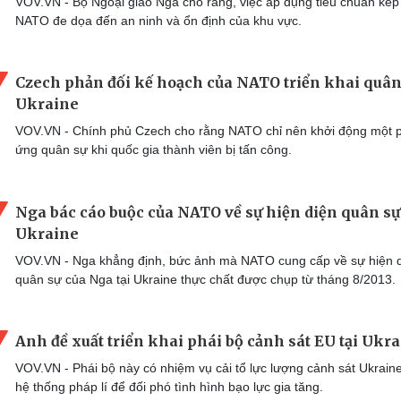
VOV.VN - Bộ Ngoại giao Nga cho rằng, việc áp dụng tiêu chuẩn kép
NATO đe dọa đến an ninh và ổn định của khu vực.
Czech phản đối kế hoạch của NATO triển khai quân
Ukraine
VOV.VN - Chính phủ Czech cho rằng NATO chỉ nên khởi động một 
ứng quân sự khi quốc gia thành viên bị tấn công.
Nga bác cáo buộc của NATO về sự hiện diện quân sự
Ukraine
VOV.VN - Nga khẳng định, bức ảnh mà NATO cung cấp về sự hiện 
quân sự của Nga tại Ukraine thực chất được chụp từ tháng 8/2013.
Anh đề xuất triển khai phái bộ cảnh sát EU tại Ukr
VOV.VN - Phái bộ này có nhiệm vụ cải tổ lực lượng cảnh sát Ukrain
hệ thống pháp lí để đối phó tình hình bạo lực gia tăng.