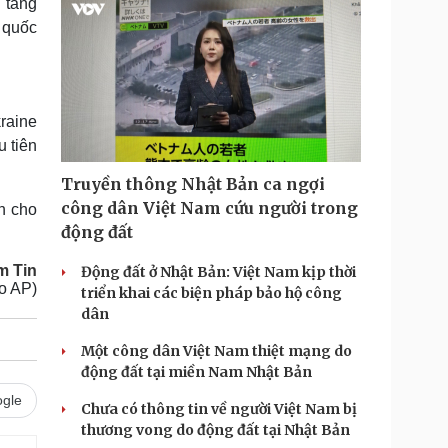
 tăng
 quốc
raine
u tiên
Truyền thông Nhật Bản ca ngợi
công dân Việt Nam cứu người trong
nh cho
động đất
m Tin
Động đất ở Nhật Bản: Việt Nam kịp thời
eo AP)
triển khai các biện pháp bảo hộ công
dân
Một công dân Việt Nam thiệt mạng do
động đất tại miền Nam Nhật Bản
gle
Chưa có thông tin về người Việt Nam bị
thương vong do động đất tại Nhật Bản