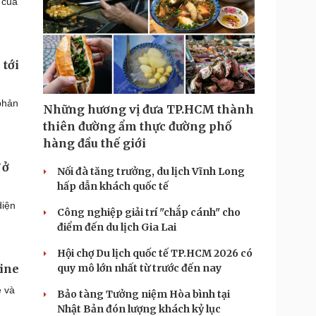
 của
 tới
phản
Những hương vị đưa TP.HCM thành
thiên đường ẩm thực đường phố
hàng đầu thế giới
 ở
Nối đà tăng trưởng, du lịch Vĩnh Long
hấp dẫn khách quốc tế
diện
Công nghiệp giải trí "chắp cánh" cho
điểm đến du lịch Gia Lai
Hội chợ Du lịch quốc tế TP.HCM 2026 có
quy mô lớn nhất từ trước đến nay
aine
e và
Bảo tàng Tưởng niệm Hòa bình tại
Nhật Bản đón lượng khách kỷ lục