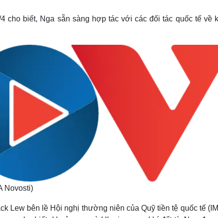
Lịch thi đấu bóng đá
Xe máy
Thế giới thể thao
Tư vấn
4 cho biết, Nga sẵn sàng hợp tác với các đối tác quốc tế về 
eSports
V
Hậu trường
Văn hóa
Giải trí
D
Sân khấu - Điện ảnh
Nghệ sĩ
Văn học
Thời trang
Âm nhạc
Sao Việt
c
Di sản
A Novosti)
k Lew bên lề Hội nghị thường niên của Quỹ tiền tệ quốc tế (I