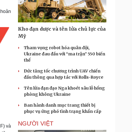
Doanh nghiệp 24h
Tin Công nghệ
Doanh nhân
Trải nghiệm
khoản
ì cộng đồng
Chuyển đổi số
Kho đạn dược và tên lửa chủ lực của
u lịch
Podcast
Mỹ
Tư vấn
Câu chuyện thời sự
Săn Tour
Đọc truyện đêm khuya
Tham vọng robot hóa quân đội,
heck-in
Cửa sổ tình yêu
Ukraine đau đầu với “ma trận” 550 biến
Kể chuyện cho bé
thể
Hạt giống tâm hồn
Đức tăng tốc chương trình UAV chiến
đấu thông qua hợp tác với Rolls-Royce
Tên lửa đạn đạo Nga khoét sâu lỗ hổng
phòng không Ukraine
Ban hành danh mục trang thiết bị
phục vụ ứng phó tình trạng khẩn cấp
NGƯỜI VIỆT
MF) và