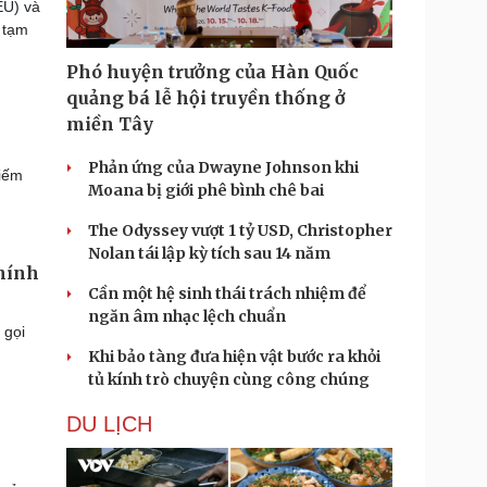
EU) và
 tạm
Phó huyện trưởng của Hàn Quốc
quảng bá lễ hội truyền thống ở
miền Tây
Phản ứng của Dwayne Johnson khi
hiếm
Moana bị giới phê bình chê bai
The Odyssey vượt 1 tỷ USD, Christopher
Nolan tái lập kỳ tích sau 14 năm
chính
Cần một hệ sinh thái trách nhiệm để
ngăn âm nhạc lệch chuẩn
 gọi
Khi bảo tàng đưa hiện vật bước ra khỏi
tủ kính trò chuyện cùng công chúng
DU LỊCH