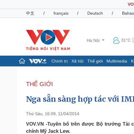
VO
中文
/
français
/
Deutsch
/
Bahas
31°C
Hà Nội
Chính trị
Xã hội
Thế giới
Multimedia
K
Chính trị
Xã hội
Đảng
Tin 24h
THẾ GIỚI
Tổ chức nhân sự
Dự báo thời tiết
Quốc hội
Giáo dục
Nga sẵn sàng hợp tác với IM
Nhận diện sự thật
Dấu ấn VOV
Việc làm
Biển đảo
Thứ Sáu, 16:09, 11/04/2014
Pháp luật
Quân sự - Quốc phòng
VOV.VN -Tuyên bố trên được Bộ trưởng Tài c
chính Mỹ Jack Lew.
Vụ án
Vũ khí