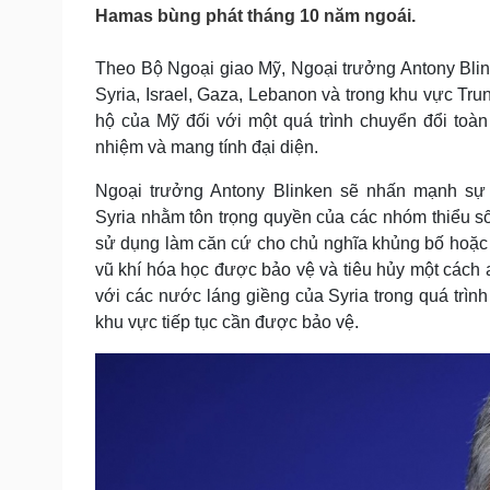
Tin nóng
Việt Nam
Hamas bùng phát tháng 10 năm ngoái.
Tư vấn luật
Phân tích
Theo Bộ Ngoại giao Mỹ, Ngoại trưởng Antony Blin
Syria, Israel, Gaza, Lebanon và trong khu vực Tr
Sức khỏe
Đời sống
hộ của Mỹ đối với một quá trình chuyển đổi toà
nhiệm và mang tính đại diện.
Dinh dưỡng - món ngon
Nhà đẹp
Cây thuốc
Blog
Ngoại trưởng Antony Blinken sẽ nhấn mạnh sự 
Sản phụ khoa
Tình yêu - Gia đình
Syria nhằm tôn trọng quyền của các nhóm thiểu số
Nhi khoa
Nam khoa
sử dụng làm căn cứ cho chủ nghĩa khủng bố hoặc 
Làm đẹp - giảm cân
vũ khí hóa học được bảo vệ và tiêu hủy một cách
Phòng mạch online
với các nước láng giềng của Syria trong quá trì
Ăn sạch sống khỏe
khu vực tiếp tục cần được bảo vệ.
Cải chính