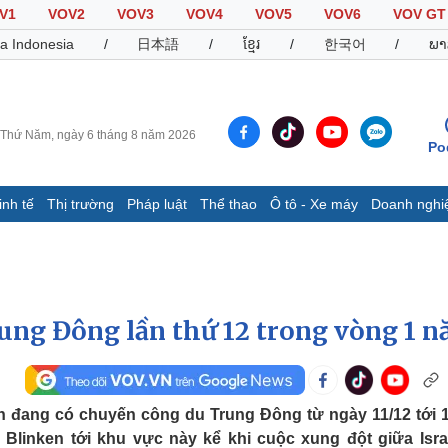
V1
VOV2
VOV3
VOV4
VOV5
VOV6
VOV GT
a Indonesia
/
日本語
/
ខ្មែរ
/
한국어
/
ພາ
Thứ Năm, ngày 6 tháng 8 năm 2026
Po
inh tế
Thị trường
Pháp luật
Thể thao
Ô tô - Xe máy
Doanh nghi
Thế giới
Multimedia
K
Quan sát
Video
B
Cuộc sống đó đây
Ảnh
K
Hồ sơ
E-Magazine
ung Đông lần thứ 12 trong vòng 1 
Infographic
Thể thao
Ô tô - Xe máy
D
n đang có chuyến công du Trung Đông từ ngày 11/12 tới 1
Blinken tới khu vực này kể khi cuộc xung đột giữa Isra
Bóng đá
Ô tô
T