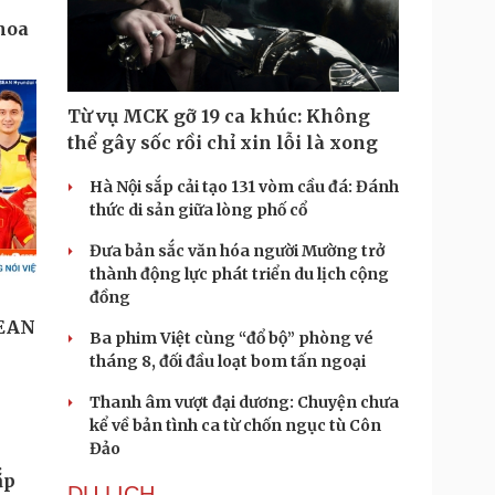
Từ vụ MCK gỡ 19 ca khúc: Không
thể gây sốc rồi chỉ xin lỗi là xong
Hà Nội sắp cải tạo 131 vòm cầu đá: Đánh
thức di sản giữa lòng phố cổ
Đưa bản sắc văn hóa người Mường trở
thành động lực phát triển du lịch cộng
đồng
Ba phim Việt cùng “đổ bộ” phòng vé
tháng 8, đối đầu loạt bom tấn ngoại
Thanh âm vượt đại dương: Chuyện chưa
kể về bản tình ca từ chốn ngục tù Côn
Đảo
ắp
DU LỊCH