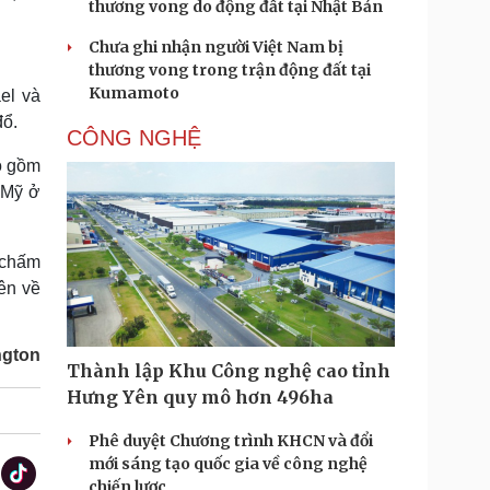
thương vong do động đất tại Nhật Bản
Chưa ghi nhận người Việt Nam bị
thương vong trong trận động đất tại
Kumamoto
el và
đổ.
CÔNG NGHỆ
o gồm
 Mỹ ở
 chấm
ên về
ngton
Thành lập Khu Công nghệ cao tỉnh
Hưng Yên quy mô hơn 496ha
Phê duyệt Chương trình KHCN và đổi
mới sáng tạo quốc gia về công nghệ
chiến lược