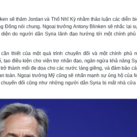
Lịch thi đấu bóng đá
Xe máy
Thế giới thể thao
Tư vấn
eSports
V
ken sẽ thăm Jordan và Thổ Nhĩ Kỳ nhằm thảo luận các diễn biế
Hậu trường
ung Đông nói chung. Ngoại trưởng Antony Blinken sẽ nhắc lại s
Văn hóa
Giải trí
D
n diện do người dân Syria lãnh đạo hướng tới một chính phủ 
Sân khấu - Điện ảnh
Nghệ sĩ
Văn học
Thời trang
cần thiết của một quá trình chuyển đổi và một chính phủ 
Âm nhạc
Sao Việt
c
, tạo điều kiện cho viện trợ nhân đạo, ngăn ngừa khả năng Syr
Di sản
trở thành mối đe dọa cho các nước láng giềng, và đảm bảo cá
 an toàn. Ngoại trưởng Mỹ cũng sẽ nhấn mạnh sự ủng hộ của M
nh chuyển đổi cũng như những người dân Syria bị mất nhà cửa 