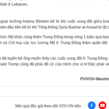
ollah ở Lebanon.
oại trưởng Antony Blinken kể từ khi cuộc xung đột giữa Isra
 đầu tiên kể từ khi Tổng thống Syria Bashar al-Assad bị lật 
 chức Mỹ khác cũng thăm Trung Đông trong vòng 1 tuần qua ba
ael và Chỉ huy các lực lượng Mỹ ở Trung Đông thăm quân đội
p đã tuyên bố ông muốn thấy các cuộc xung đột ở Trung Đông
nald Trump cũng đã phái đề cử của mình cho vị trí Đặc phái vi
PV/VOV-Washi
Mời quý độc giả theo dõi VOV.VN trên