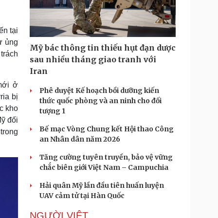
Doanh nghiệp 24h
Tin Công nghệ
Doanh nhân
Trải nghiệm
ì cộng đồng
Chuyển đổi số
n tại
ự ủng
Mỹ bác thông tin thiếu hụt đạn dược
u lịch
Podcast
trách
sau nhiều tháng giao tranh với
Tư vấn
Câu chuyện thời sự
Iran
Săn Tour
Đọc truyện đêm khuya
mới ở
heck-in
Cửa sổ tình yêu
Phê duyệt Kế hoạch bồi dưỡng kiến
ia bị
Kể chuyện cho bé
thức quốc phòng và an ninh cho đối
Hạt giống tâm hồn
c kho
tượng 1
ỹ đối
Bế mạc Vòng Chung kết Hội thao Công
trong
an Nhân dân năm 2026
Tăng cường tuyên truyền, bảo vệ vững
chắc biên giới Việt Nam – Campuchia
Hải quân Mỹ lần đầu tiên huấn luyện
UAV cảm tử tại Hàn Quốc
NGƯỜI VIỆT