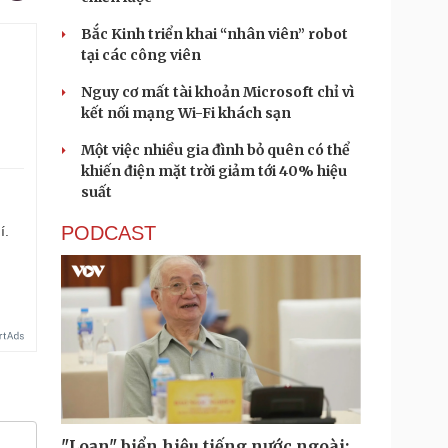
Bắc Kinh triển khai “nhân viên” robot
tại các công viên
Nguy cơ mất tài khoản Microsoft chỉ vì
kết nối mạng Wi-Fi khách sạn
Một việc nhiều gia đình bỏ quên có thể
khiến điện mặt trời giảm tới 40% hiệu
suất
PODCAST
í.
"Loạn" biển hiệu tiếng nước ngoài: