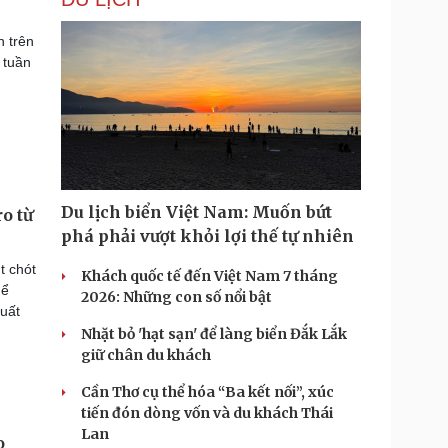
n trên
 tuần
Du lịch biển Việt Nam: Muốn bứt
o từ
phá phải vượt khỏi lợi thế tự nhiên
t chót
Khách quốc tế đến Việt Nam 7 tháng
hể
2026: Những con số nổi bật
uất
Nhặt bỏ 'hạt sạn' để làng biển Đắk Lắk
giữ chân du khách
Cần Thơ cụ thể hóa “Ba kết nối”, xúc
tiến đón dòng vốn và du khách Thái
Lan
o