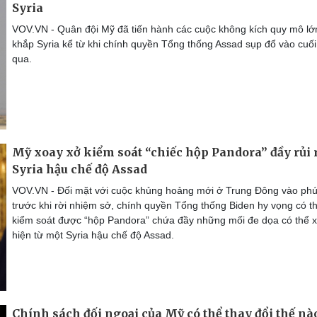
Syria
VOV.VN - Quân đội Mỹ đã tiến hành các cuộc không kích quy mô lớ
khắp Syria kể từ khi chính quyền Tổng thống Assad sụp đổ vào cuối
qua.
Mỹ xoay xở kiểm soát “chiếc hộp Pandora” đầy rủi r
Syria hậu chế độ Assad
VOV.VN - Đối mặt với cuộc khủng hoảng mới ở Trung Đông vào phú
trước khi rời nhiệm sở, chính quyền Tổng thống Biden hy vọng có t
kiểm soát được “hộp Pandora” chứa đầy những mối đe dọa có thể x
hiện từ một Syria hậu chế độ Assad.
Chính sách đối ngoại của Mỹ có thể thay đổi thế nà