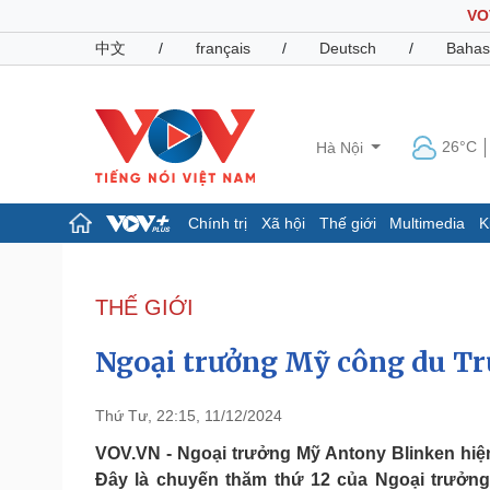
VO
中文
/
français
/
Deutsch
/
Bahas
26°C
Hà Nội
Chính trị
Xã hội
Thế giới
Multimedia
K
Chính trị
Xã hội
Đảng
Tin 24h
THẾ GIỚI
Tổ chức nhân sự
Dự báo thời tiết
Quốc hội
Giáo dục
Ngoại trưởng Mỹ công du Tr
Nhận diện sự thật
Dấu ấn VOV
Việc làm
Biển đảo
Thứ Tư, 22:15, 11/12/2024
Pháp luật
Quân sự - Quốc phòng
VOV.VN - Ngoại trưởng Mỹ Antony Blinken hiệ
Đây là chuyến thăm thứ 12 của Ngoại trưởng 
Vụ án
Vũ khí