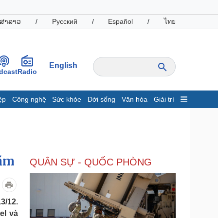
ສາລາວ
/
Русский
/
Español
/
ไทย
English
dcast
Radio
ệp
Công nghệ
Sức khỏe
Đời sống
Văn hóa
Giải trí
inh tế
Thị trường
ất động sản
Giá vàng
hởi nghiệp
Tiêu dùng
Tỷ giá
năm
QUÂN SỰ - QUỐC PHÒNG
Chứng khoán
Giá cà phê
oanh nghiệp
Công nghệ
3/12.
el và
hông tin doanh nghiệp
Sành điệu