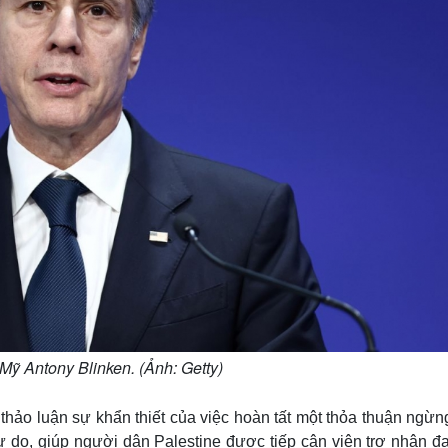
Mỹ Antony Blinken. (Ảnh: Getty)
thảo luận sự khẩn thiết của việc hoàn tất một thỏa thuận ngừ
 do, giúp người dân Palestine được tiếp cận viện trợ nhân đạ