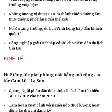
Tinh hoa võ Việt: Từ miền đất võ vươn ra thế giới
“Spider-Man: Brand New Day” dẫn đầu doanh số phòng
vé Mỹ
Phong slư - “thư tình” bằng dân ca của người Tày
“Tiếp sức” cho công nghiệp văn hóa: Phát huy hiệu quả
Quỹ Văn hóa, nghệ thuật
Phó huyện trưởng của Hàn Quốc quảng bá lễ hội truyền
thống ở miền Tây
DU LỊCH
Thổ cẩm Chăm Mỹ Nghiệp: Từ ngôn ngữ văn hóa
đến sản phẩm du lịch độc đáo
Vì sao lượng khách Philippines đến Việt Nam tăng