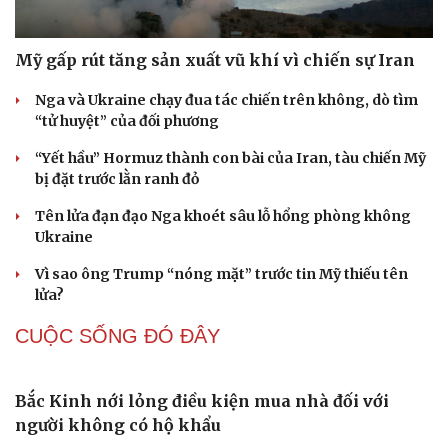
CHÍNH TRỊ
Đồng chí Xaysomphone Phomvihane luôn quan
tâm đến tình hữu nghị Việt Nam - Lào
Tổng Bí thư, Chủ tịch nước lên đường thăm cấp Nhà
nước Australia và New Zealand
Chủ tịch Quốc hội sẽ viếng Đồng chí Xaysomphone
Phomvihane tại Lào
Cô giáo trẻ lấy sự tiến bộ của học sinh làm thước đo thực
hành Chỉ thị 07
Thúc đẩy quan hệ Đối tác Chiến lược Toàn diện Việt
Nam-Australia lên tầm cao mới
Cải chính
QUAN SÁT