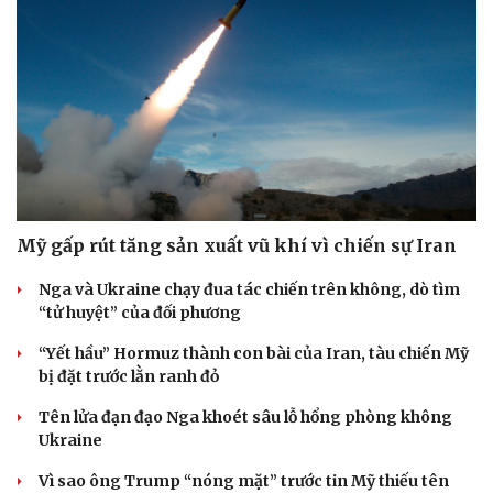
Hơn 1.000 người chung sức tái tạo dòng chữ “BÁC HỒ
SỐNG MÃI” trên Núi Nhón
Đại học Kinh tế Quốc dân công bố điểm chuẩn, cao nhất
28,84
TP.HCM tăng hơn 96.000 học sinh trong năm học mới
Tìm thấy người mất tích trong vụ sạt lở tại xã Chế Tạo
(Lào Cai)
SỨC KHỎE
Ăn đu đủ khi bụng đói buổi sáng: 8 lợi ích không
phải ai cũng biết
4 thực phẩm để tủ lạnh quá 2 ngày dễ gây ngộ độc
Tưởng ăn cơm buổi sáng sẽ "nặng bụng", chuyên gia
dinh dưỡng nói điều bất ngờ