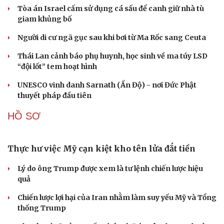
Mỹ gấp rút tăng sản xuất vũ khí vì chiến sự Iran
Nga và Ukraine chạy đua tác chiến trên không, dò tìm
“tử huyệt” của đối phương
“Yết hầu” Hormuz thành con bài của Iran, tàu chiến Mỹ
bị đặt trước lằn ranh đỏ
Tên lửa đạn đạo Nga khoét sâu lỗ hổng phòng không
Ukraine