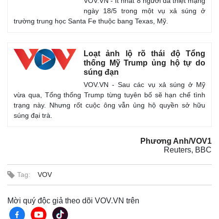
VOV.VN - Ít nhất 8 người đã thiệt mạng
ngày 18/5 trong một vụ xả súng ở
trường trung học Santa Fe thuộc bang Texas, Mỹ.
Loạt ảnh lộ rõ thái độ Tổng
thống Mỹ Trump ủng hộ tự do
Thế giới
Multimedia
súng đạn
Quan sát
Video
VOV.VN - Sau các vụ xả súng ở Mỹ
Cuộc sống đó đây
Ảnh
vừa qua, Tổng thống Trump từng tuyên bố sẽ hạn chế tình
Hồ sơ
E-Magazine
trạng này. Nhưng rốt cuộc ông vẫn ủng hộ quyền sở hữu
Infographic
súng đại trà.
Phương Anh/VOV1
Reuters, BBC
Tag:
VOV
Mời quý độc giả theo dõi VOV.VN trên