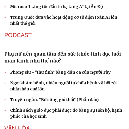
Giá thu cũ iPhone tăng, Apple muốn người dùng
lên đời
Các nhà khoa học Nhật Bản phát hiện dấu hiệu của “hạt
ma” trong vũ trụ
Vì sao các hãng từ bỏ pin tháo rời trên điện thoại?
Microsoft tăng tốc đầu tư hạ tầng AI tại Ấn Độ
Trung Quốc đưa vào hoạt động cơ sở điện toán AI lớn
nhất thế giới
PODCAST