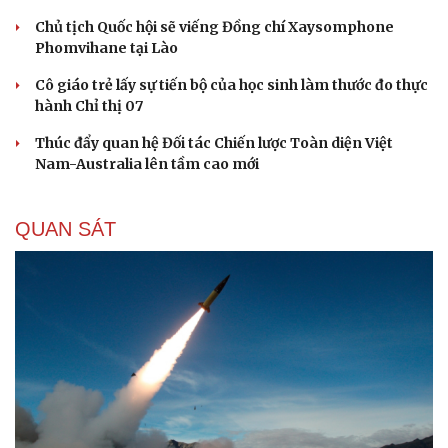
Thái Lan cảnh báo phụ huynh, học sinh về ma túy LSD
“đội lốt” tem hoạt hình
UNESCO vinh danh Sarnath (Ấn Độ) - nơi Đức Phật
thuyết pháp đầu tiên
HỒ SƠ
Thực hư việc Mỹ cạn kiệt kho tên lửa đắt tiền
Lý do ông Trump được xem là tư lệnh chiến lược hiệu
quả
Chiến lược lợi hại của Iran nhằm làm suy yếu Mỹ và Tổng
thống Trump
Chuyện gì sẽ xảy ra nếu phát xít Đức xâm lược Anh vào
năm 1940?
Tại sao Mỹ bất ngờ ngừng ném bom Iran dù ông
Trump từng rất cả quyết?