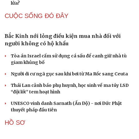
Muốn khỏe mạnh khi về già, đừng bỏ qua 8 chỉ số kiểm
tra sức khỏe từ tuổi 40
Vỏ chanh đông lạnh có tác dụng gì? Sự thật có thể khiến
bạn bất ngờ
QUAN SÁT
Mỹ gấp rút tăng sản xuất vũ khí vì chiến sự Iran