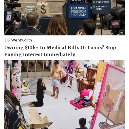
Kinh tế
Thị trường
Bất động sản
Giá vàng
Khởi nghiệp
Tiêu dùng
Tỷ giá
Chứng khoán
Giá cà phê