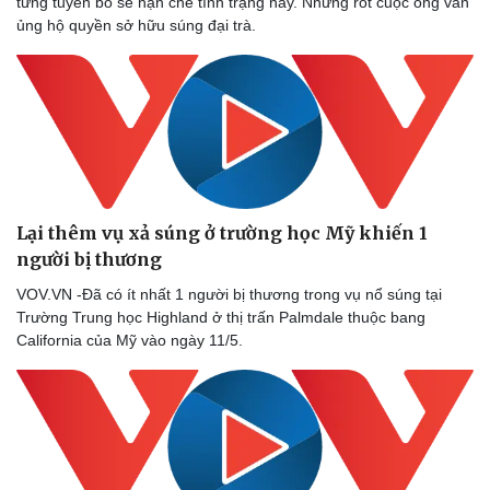
từng tuyên bố sẽ hạn chế tình trạng này. Nhưng rốt cuộc ông vẫn
ủng hộ quyền sở hữu súng đại trà.
Lại thêm vụ xả súng ở trường học Mỹ khiến 1
người bị thương ​
VOV.VN -Đã có ít nhất 1 người bị thương trong vụ nổ súng tại
Thể thao
Ô tô - Xe máy
Trường Trung học Highland ở thị trấn Palmdale thuộc bang
California của Mỹ vào ngày 11/5.
Bóng đá
Ô tô
Lịch thi đấu bóng đá
Xe máy
Thế giới thể thao
Tư vấn
eSports
Hậu trường