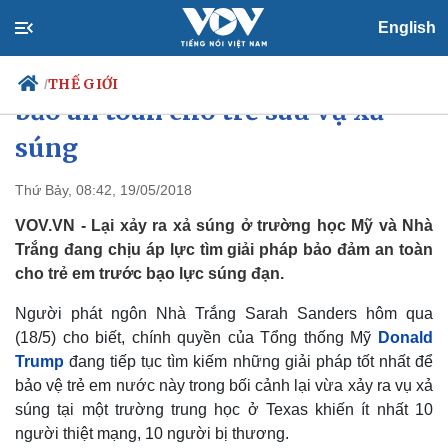
English
Nhà Trắng tìm giải pháp đảm
THẾ GIỚI
/
bảo an toàn cho trẻ sau vụ xả
súng
Chính trị
Xã hội
Thứ Bảy, 08:42, 19/05/2018
Đảng
Tin 24h
VOV.VN - Lại xảy ra xả súng ở trường học Mỹ và Nhà
Tổ chức nhân sự
Dự báo thời tiết
Trắng đang chịu áp lực tìm giải pháp bảo đảm an toàn
Quốc hội
Giáo dục
cho trẻ em trước bạo lực súng đạn.
Nhận diện sự thật
Dấu ấn VOV
Việc làm
Người phát ngôn Nhà Trắng Sarah Sanders hôm qua
Biển đảo
(18/5) cho biết, chính quyền của Tổng thống Mỹ
Donald
Trump
đang tiếp tục tìm kiếm những giải pháp tốt nhất để
bảo vệ trẻ em nước này trong bối cảnh lại vừa xảy ra vụ xả
súng tại một trường trung học ở Texas khiến ít nhất 10
người thiệt mạng, 10 người bị thương.