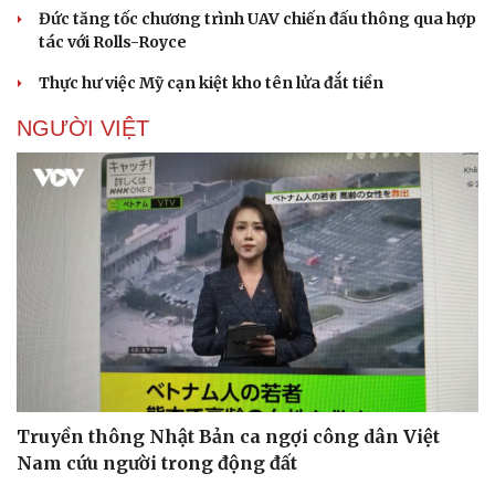
Đức tăng tốc chương trình UAV chiến đấu thông qua hợp
tác với Rolls-Royce
Thực hư việc Mỹ cạn kiệt kho tên lửa đắt tiền
NGƯỜI VIỆT
Doanh nghiệp
Công nghệ
Thông tin doanh nghiệp
Sành điệu
Doanh nghiệp 24h
Tin Công nghệ
Doanh nhân
Trải nghiệm
Vì cộng đồng
Chuyển đổi số
Truyền thông Nhật Bản ca ngợi công dân Việt
Nam cứu người trong động đất