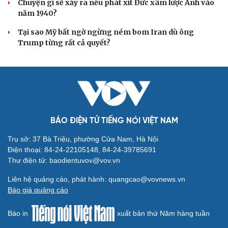
Vì sao ông Trump “nóng mặt” trước tin Mỹ thiếu tên
lửa?
CUỘC SỐNG ĐÓ ĐÂY
Bắc Kinh nới lỏng điều kiện mua nhà đối với
người không có hộ khẩu
Tòa án Israel cấm sử dụng cá sấu để canh giữ nhà tù
giam khủng bố
Người di cư ngã gục sau khi bơi từ Ma Rốc sang Ceuta
Thái Lan cảnh báo phụ huynh, học sinh về ma túy LSD
“đội lốt” tem hoạt hình
UNESCO vinh danh Sarnath (Ấn Độ) - nơi Đức Phật
thuyết pháp đầu tiên
HỒ SƠ