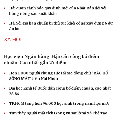
trưởng vượt bậc?
Những hương vị đưa TP.HCM thành thiên đường ẩm
thực đường phố hàng đầu thế giới
Nối đà tăng trưởng, du lịch Vĩnh Long hấp dẫn khách
quốc tế
Công nghiệp giải trí "chắp cánh" cho điểm đến du lịch
Gia Lai
KINH TẾ