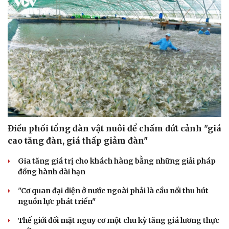
Điều phối tổng đàn vật nuôi để chấm dứt cảnh "giá
cao tăng đàn, giá thấp giảm đàn"
Gia tăng giá trị cho khách hàng bằng những giải pháp
đồng hành dài hạn
"Cơ quan đại diện ở nước ngoài phải là cầu nối thu hút
Văn hóa
Giải trí
nguồn lực phát triển"
Sân khấu - Điện ảnh
Nghệ sĩ
Văn học
Thời trang
Thế giới đối mặt nguy cơ một chu kỳ tăng giá lương thực
Âm nhạc
Sao Việt