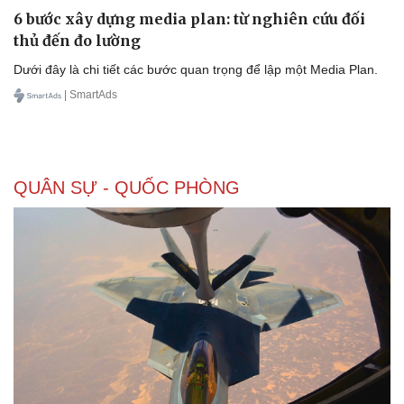
6 bước xây dựng media plan: từ nghiên cứu đối
Bóng đá
Ô tô
thủ đến đo lường
Lịch thi đấu bóng đá
Xe máy
Thế giới thể thao
Tư vấn
Dưới đây là chi tiết các bước quan trọng để lập một Media Plan.
eSports
| SmartAds
Hậu trường
QUÂN SỰ - QUỐC PHÒNG