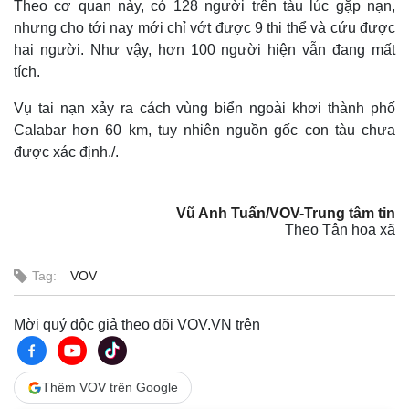
Theo cơ quan này, có 128 người trên tàu lúc gặp nạn,
nhưng cho tới nay mới chỉ vớt được 9 thi thể và cứu được
hai người. Như vậy, hơn 100 người hiện vẫn đang mất
tích.
Vụ tai nạn xảy ra cách vùng biển ngoài khơi thành phố
Calabar hơn 60 km, tuy nhiên nguồn gốc con tàu chưa
được xác định./.
Vũ Anh Tuấn/VOV-Trung tâm tin
Theo Tân hoa xã
Tag:
VOV
Mời quý độc giả theo dõi VOV.VN trên
Thêm VOV trên Google