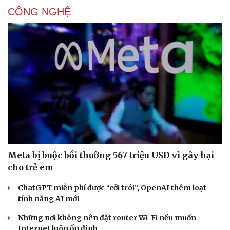
Doanh nghiệp 24h
Tin Công nghệ
CÔNG NGHỆ
Doanh nhân
Trải nghiệm
Vì cộng đồng
Chuyển đổi số
Meta bị buộc bồi thường 567 triệu USD vì gây hại
cho trẻ em
ChatGPT miễn phí được “cởi trói”, OpenAI thêm loạt
tính năng AI mới
Những nơi không nên đặt router Wi-Fi nếu muốn
Internet luôn ổn định