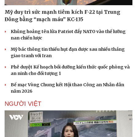
Mỹ duy trì sức mạnh tiêm kích F-22 tại Trung
Đông bằng “mạch máu” KC-135
Khủng hoảng tên lửa Patriot đẩy NATO vào thế lưỡng
nan chiến lược
Mỹ bác thông tin thiếu hụt đạn dược sau nhiều tháng
giao tranh với Iran
Phê duyệt Kế hoạch bồi dưỡng kiến thức quốc phòng và
an ninh cho đối tượng 1
Bế mạc Vòng Chung kết Hội thao Công an Nhân dân
năm 2026
NGƯỜI VIỆT