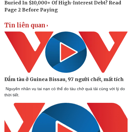
Pháp luật
Quân sự - Quốc phòng
Tin liên quan
Vụ án
Vũ khí
Tin nóng
Việt Nam
Tư vấn luật
Phân tích
Đắm tàu ở Guinea Bissau, 97 người chết, mất tích
Nguyên nhân vụ tai nạn có thể do tàu chở quá tải cùng với lý do
thời tiết.