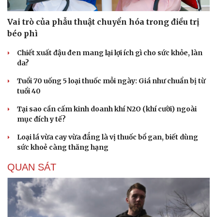
Vai trò của phẫu thuật chuyển hóa trong điều trị
béo phì
Chiết xuất đậu đen mang lại lợi ích gì cho sức khỏe, làn
da?
Tuổi 70 uống 5 loại thuốc mỗi ngày: Giá như chuẩn bị từ
tuổi 40
Tại sao cần cấm kinh doanh khí N2O (khí cười) ngoài
mục đích y tế?
Loại lá vừa cay vừa đắng là vị thuốc bổ gan, biết dùng
sức khoẻ càng thăng hạng
Du lịch
Podcast
QUAN SÁT
Tư vấn
Câu chuyện thời sự
Săn Tour
Đọc truyện đêm khuya
check-in
Cửa sổ tình yêu
Kể chuyện cho bé
Hạt giống tâm hồn