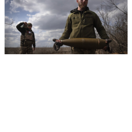
Xung đột Mỹ - Iran tạo hiệu ứng domino, Ukraine
chịu ảnh hưởng
ASEAN 59 năm thành lập: Khẳng định bản lĩnh và giá trị
sức hút
Khủng hoảng tên lửa Patriot đẩy NATO vào thế lưỡng
nan chiến lược
Đột phá hiếm hoi tại Gaza giữa những hoài nghi
Mỹ sẽ có học thuyết hạt nhân mới đối phó với Trung