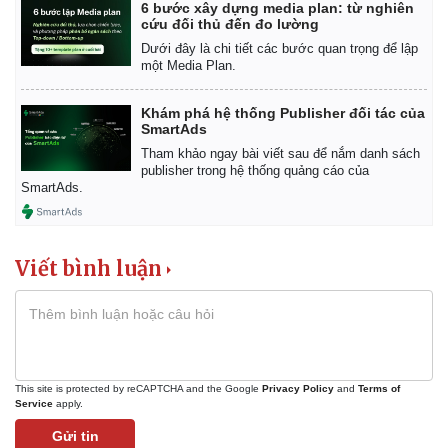
6 bước xây dựng media plan: từ nghiên
cứu đối thủ đến đo lường
Dưới đây là chi tiết các bước quan trọng để lập
một Media Plan.
Khám phá hệ thống Publisher đối tác của
SmartAds
Tham khảo ngay bài viết sau để nắm danh sách
publisher trong hệ thống quảng cáo của
Thế giới
Multimedia
SmartAds.
Quan sát
Video
Cuộc sống đó đây
Ảnh
Hồ sơ
E-Magazine
Infographic
Viết bình luận
This site is protected by reCAPTCHA and the Google
Privacy Policy
and
Terms of
Service
apply.
Gửi tin