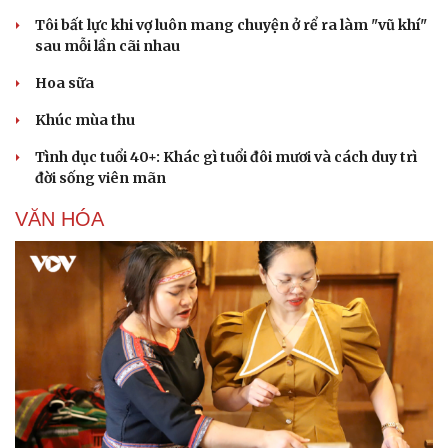
Tôi bất lực khi vợ luôn mang chuyện ở rể ra làm "vũ khí"
sau mỗi lần cãi nhau
Hoa sữa
Khúc mùa thu
Tình dục tuổi 40+: Khác gì tuổi đôi mươi và cách duy trì
đời sống viên mãn
VĂN HÓA
Sức khỏe
Đời sống
Dinh dưỡng - món ngon
Nhà đẹp
Cây thuốc
Blog
Sản phụ khoa
Tình yêu - Gia đình
Nhi khoa