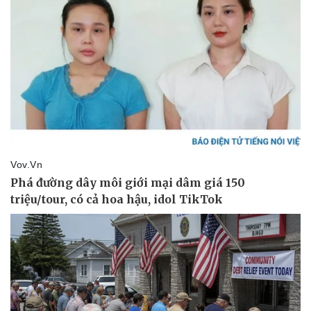
Kinh tế
Thị trường
Bất động sản
Giá vàng
Khởi nghiệp
Tiêu dùng
Tỷ giá
Chứng khoán
Giá cà phê