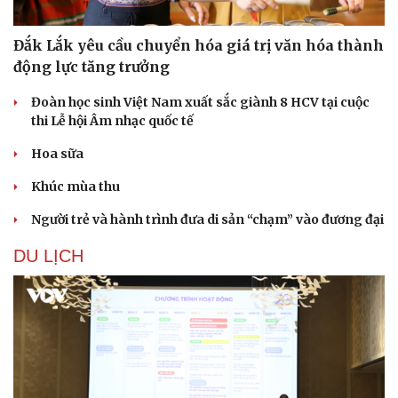
Nam khoa
Làm đẹp - giảm cân
Đắk Lắk yêu cầu chuyển hóa giá trị văn hóa thành
Phòng mạch online
động lực tăng trưởng
Ăn sạch sống khỏe
Đoàn học sinh Việt Nam xuất sắc giành 8 HCV tại cuộc
thi Lễ hội Âm nhạc quốc tế
Hoa sữa
Khúc mùa thu
Người trẻ và hành trình đưa di sản “chạm” vào đương đại
DU LỊCH