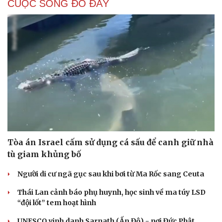
CUỘC SỐNG ĐÓ ĐÂY
Tòa án Israel cấm sử dụng cá sấu để canh giữ nhà
tù giam khủng bố
Người di cư ngã gục sau khi bơi từ Ma Rốc sang Ceuta
Thái Lan cảnh báo phụ huynh, học sinh về ma túy LSD
“đội lốt” tem hoạt hình
UNESCO vinh danh Sarnath (Ấn Độ) - nơi Đức Phật