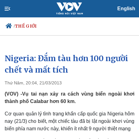
English
THẾ GIỚI
/
Nigeria: Đắm tàu hơn 100 người
Chính trị
Xã hội
Đảng
Tin 24h
chết và mất tích
Tổ chức nhân sự
Dự báo thời tiết
Quốc hội
Giáo dục
Thứ Năm, 20:04, 21/03/2013
Nhận diện sự thật
Dấu ấn VOV
Việc làm
(VOV) -Vụ tai nạn xảy ra cách vùng biển ngoài khơi
Biển đảo
thành phố Calabar hơn 60 km.
Cơ quan quản lý tình trạng khẩn cấp quốc gia Nigeria hôm
nay (21/3) cho biết, một chiếc tàu đã bị lật ngoài khơi vùng
biển phía nam nước này, khiến ít nhất 9 người thiệt mạng