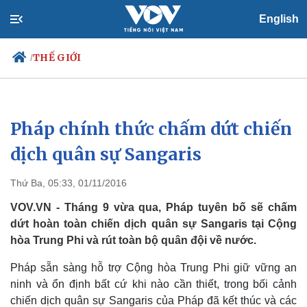
English
THẾ GIỚI
/
Pháp chính thức chấm dứt chiến
Chính trị
Xã hội
Đảng
Tin 24h
dịch quân sự Sangaris
Tổ chức nhân sự
Dự báo thời tiết
Quốc hội
Giáo dục
Thứ Ba, 05:33, 01/11/2016
Nhận diện sự thật
Dấu ấn VOV
Việc làm
VOV.VN - Tháng 9 vừa qua, Pháp tuyên bố sẽ chấm
Biển đảo
dứt hoàn toàn chiến dịch quân sự Sangaris tại Cộng
hòa Trung Phi và rút toàn bộ quân đội về nước.
Pháp sẵn sàng hỗ trợ Cộng hòa Trung Phi giữ vững an
ninh và ổn định bất cứ khi nào cần thiết, trong bối cảnh
chiến dịch quân sự Sangaris của Pháp đã kết thúc và các