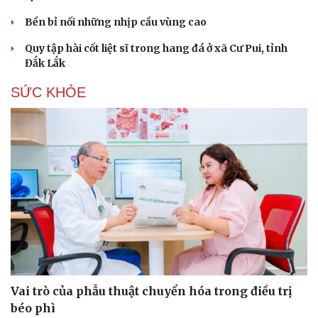
Bền bỉ nối những nhịp cầu vùng cao
Quy tập hài cốt liệt sĩ trong hang đá ở xã Cư Pui, tỉnh
Đắk Lắk
SỨC KHỎE
Du lịch
Podcast
Tư vấn
Câu chuyện thời sự
Săn Tour
Đọc truyện đêm khuya
Vai trò của phẫu thuật chuyển hóa trong điều trị
check-in
Cửa sổ tình yêu
béo phì
Kể chuyện cho bé