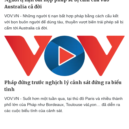
Thể thao
Ô tô - Xe máy
Australia cả đời
Bóng đá
Ô tô
VOV.VN - Những người tị nạn bất hợp pháp bằng cách cấu kết
Lịch thi đấu bóng đá
Xe máy
với bọn buôn người để dùng tàu, thuyền vượt biên trái phép sẽ bị
Thế giới thể thao
Tư vấn
cấm tới Australia cả đời.
eSports
Hậu trường
Pháp đứng trước nghịch lý cảnh sát đứng ra biểu
tình
VOV.VN - Suốt hơn một tuần qua, tại thủ đô Paris và nhiều thành
phố lớn của Pháp như Bordeaux, Toulouse vàLyon… đã diễn ra
các cuộc biểu tình của cảnh sát.