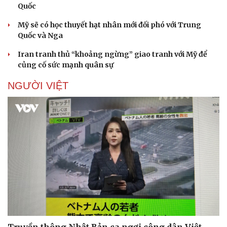
Quốc
Mỹ sẽ có học thuyết hạt nhân mới đối phó với Trung
Quốc và Nga
Doanh nghiệp
Công nghệ
Iran tranh thủ “khoảng ngừng” giao tranh với Mỹ để
Thông tin doanh nghiệp
Sành điệu
củng cố sức mạnh quân sự
Doanh nghiệp 24h
Tin Công nghệ
Doanh nhân
Trải nghiệm
NGƯỜI VIỆT
Vì cộng đồng
Chuyển đổi số