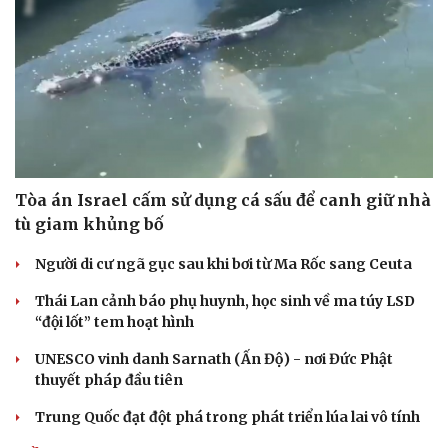
Tòa án Israel cấm sử dụng cá sấu để canh giữ nhà
tù giam khủng bố
Người di cư ngã gục sau khi bơi từ Ma Rốc sang Ceuta
Thái Lan cảnh báo phụ huynh, học sinh về ma túy LSD
“đội lốt” tem hoạt hình
UNESCO vinh danh Sarnath (Ấn Độ) - nơi Đức Phật
thuyết pháp đầu tiên
Trung Quốc đạt đột phá trong phát triển lúa lai vô tính
Cải chính