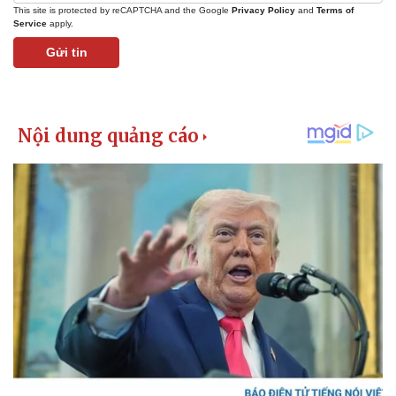
This site is protected by reCAPTCHA and the Google
Privacy Policy
and
Terms of
Service
apply.
Gửi tin
Kinh tế
Thị trường
Bất động sản
Giá vàng
Khởi nghiệp
Tiêu dùng
Tỷ giá
Chứng khoán