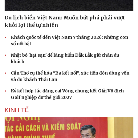
Du lịch biển Việt Nam: Muốn bứt phá phải vượt
khỏi lợi thế tự nhiên
Khách quốc tế đến Việt Nam 7 tháng 2026: Những con
số nổi bật
Nhặt bỏ 'hạt sạn' để làng biển Đắk Lắk giữ chân du
khách
Cần Thơ cụ thể hóa “Ba kết nối”, xúc tiến đón dòng vốn
và du khách Thái Lan
Ký kết hợp tác đăng cai Vòng chung kết Giải Vô địch
Văn hóa
Giải trí
Golf nghiệp dư thế giới 2027
Sân khấu - Điện ảnh
Nghệ sĩ
Văn học
Thời trang
KINH TẾ
Âm nhạc
Sao Việt
Di sản