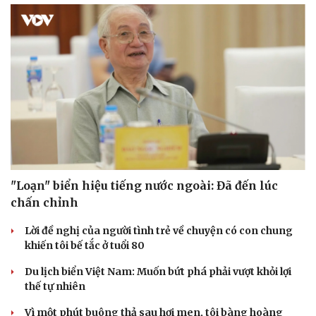
Sức khỏe
Đời sống
Dinh dưỡng - món ngon
Nhà đẹp
Cây thuốc
Blog
Sản phụ khoa
Tình yêu - Gia đình
Nhi khoa
"Loạn" biển hiệu tiếng nước ngoài: Đã đến lúc
Nam khoa
Làm đẹp - giảm cân
chấn chỉnh
Phòng mạch online
Ăn sạch sống khỏe
Lời đề nghị của người tình trẻ về chuyện có con chung
khiến tôi bế tắc ở tuổi 80
Du lịch biển Việt Nam: Muốn bứt phá phải vượt khỏi lợi
thế tự nhiên
Vì một phút buông thả sau hơi men, tôi bàng hoàng