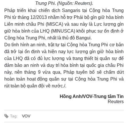
Trung Phi. (Nguồn: Reuters).
Pháp triển khai chiến dịch Sangaris tại Cộng hòa Trung
Phi từ tháng 12/2013 nhằm hỗ trợ Phái bộ gìn giữ hòa bình
Liên minh châu Phi (MISCA) và sau này là Lực lượng gìn
giữ hòa bình của LHQ (MINUSCA) khôi phục sự ổn định ở
Cộng hòa Trung Phi, nhất là thủ đô Bangui.
Do tình hình an ninh, trật tự tại Cộng hòa Trung Phi cơ bản
đã trở lại ổn định và hiện nay lực lượng gìn giữ hòa bình
của LHQ đã có đủ lực lượng và trang thiết bị quân sự để
đảm bảo an ninh và duy trì hòa bình tại quốc gia châu Phi
này, nên tháng 9 vừa qua, Pháp tuyên bố sẽ chấm dứt
hoàn toàn hoạt động quân sự tại Cộng hòa Trung Phi và
Thế giới
Multimedia
rút toàn bộ quân đội về nước./.
Quan sát
Video
Cuộc sống đó đây
Ảnh
Hồng Anh/VOV-Trung tâm Tin
Reuters
Hồ sơ
E-Magazine
Infographic
Tag:
VOV