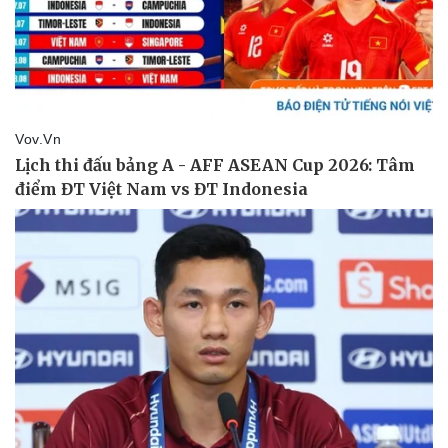
Vụ án
Vũ khí
Tin nóng
Việt Nam
Tư vấn luật
Phân tích