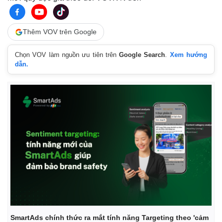
Thêm VOV trên Google
Chọn VOV làm nguồn ưu tiên trên
Google Search
.
Xem hướng
dẫn.
Thế giới
Multimedia
Quan sát
Video
Cuộc sống đó đây
Ảnh
Hồ sơ
E-Magazine
Infographic
SmartAds chính thức ra mắt tính năng Targeting theo 'cảm