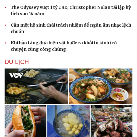
The Odyssey vượt 1 tỷ USD, Christopher Nolan tái lập kỳ
tích sau 14 năm
Cần một hệ sinh thái trách nhiệm để ngăn âm nhạc lệch
chuẩn
Khi bảo tàng đưa hiện vật bước ra khỏi tủ kính trò
Sức khỏe
Đời sống
chuyện cùng công chúng
Dinh dưỡng - món ngon
Nhà đẹp
DU LỊCH
Cây thuốc
Blog
Sản phụ khoa
Tình yêu - Gia đình
Nhi khoa
Nam khoa
Làm đẹp - giảm cân
Phòng mạch online
Ăn sạch sống khỏe