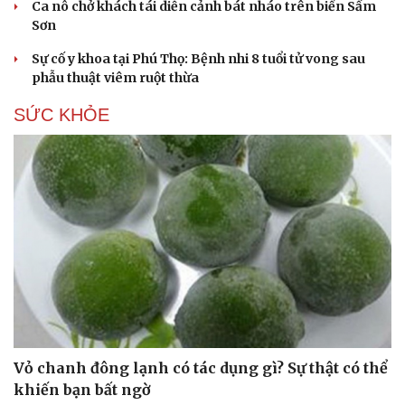
Ca nô chở khách tái diễn cảnh bát nháo trên biển Sầm
Sơn
Sự cố y khoa tại Phú Thọ: Bệnh nhi 8 tuổi tử vong sau
phẫu thuật viêm ruột thừa
SỨC KHỎE
Vỏ chanh đông lạnh có tác dụng gì? Sự thật có thể
khiến bạn bất ngờ