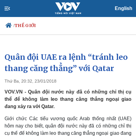
English
THẾ GIỚI
/
Quân đội UAE ra lệnh “tránh leo
Chính trị
Xã hội
Đảng
Tin 24h
thang căng thẳng” với Qatar
Tổ chức nhân sự
Dự báo thời tiết
Quốc hội
Giáo dục
Thứ Ba, 20:32, 23/01/2018
Nhận diện sự thật
Dấu ấn VOV
Việc làm
VOV.VN - Quân đội nước này đã có những chỉ thị cụ
Biển đảo
thể để không làm leo thang căng thẳng ngoại giao
đang xảy ra với Qatar.
Giới chức Các tiểu vương quốc Arab thống nhất (UAE)
hôm nay cho biết, quân đội nước này đã có những chỉ thị
cụ thể để không làm leo thang căng thẳng ngoại giao đang