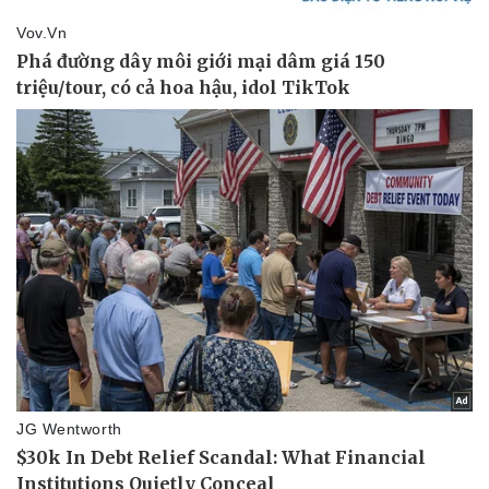
Kinh tế
Thị trường
Bất động sản
Giá vàng
Khởi nghiệp
Tiêu dùng
Tỷ giá
Chứng khoán