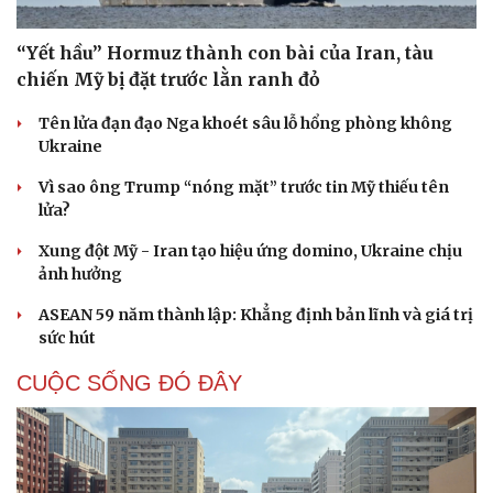
“Yết hầu” Hormuz thành con bài của Iran, tàu
chiến Mỹ bị đặt trước lằn ranh đỏ
Tên lửa đạn đạo Nga khoét sâu lỗ hổng phòng không
Ukraine
Vì sao ông Trump “nóng mặt” trước tin Mỹ thiếu tên
lửa?
Xung đột Mỹ - Iran tạo hiệu ứng domino, Ukraine chịu
ảnh hưởng
ASEAN 59 năm thành lập: Khẳng định bản lĩnh và giá trị
sức hút
CUỘC SỐNG ĐÓ ĐÂY
Du lịch
Podcast
Tư vấn
Câu chuyện thời sự
Săn Tour
Đọc truyện đêm khuya
check-in
Cửa sổ tình yêu
Kể chuyện cho bé