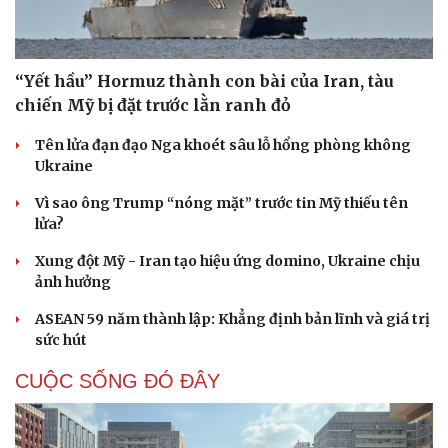
“Yết hầu” Hormuz thành con bài của Iran, tàu
chiến Mỹ bị đặt trước lằn ranh đỏ
Tên lửa đạn đạo Nga khoét sâu lỗ hổng phòng không
Ukraine
Vì sao ông Trump “nóng mặt” trước tin Mỹ thiếu tên
lửa?
Xung đột Mỹ - Iran tạo hiệu ứng domino, Ukraine chịu
ảnh hưởng
ASEAN 59 năm thành lập: Khẳng định bản lĩnh và giá trị
sức hút
CUỘC SỐNG ĐÓ ĐÂY