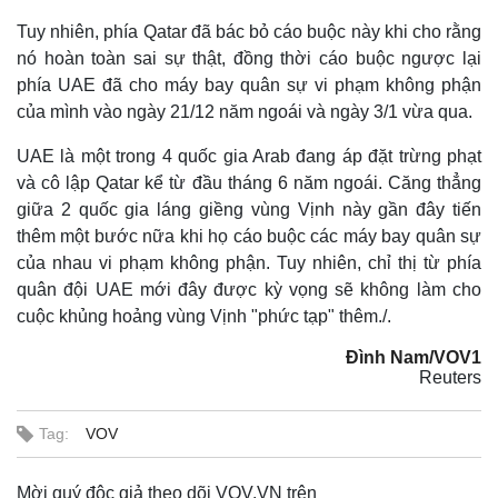
Tuy nhiên, phía Qatar đã bác bỏ cáo buộc này khi cho rằng
nó hoàn toàn sai sự thật, đồng thời cáo buộc ngược lại
phía UAE đã cho máy bay quân sự vi phạm không phận
của mình vào ngày 21/12 năm ngoái và ngày 3/1 vừa qua.
UAE là một trong 4 quốc gia Arab đang áp đặt trừng phạt
và cô lập Qatar kể từ đầu tháng 6 năm ngoái. Căng thẳng
giữa 2 quốc gia láng giềng vùng Vịnh này gần đây tiến
thêm một bước nữa khi họ cáo buộc các máy bay quân sự
của nhau vi phạm không phận. Tuy nhiên, chỉ thị từ phía
quân đội UAE mới đây được kỳ vọng sẽ không làm cho
cuộc khủng hoảng vùng Vịnh "phức tạp" thêm./.
Đình Nam/VOV1
Reuters
Tag:
VOV
Mời quý độc giả theo dõi VOV.VN trên