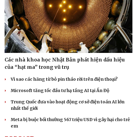
Doanh nghiệp
Công nghệ
Thông tin doanh nghiệp
Sành điệu
Doanh nghiệp 24h
Tin Công nghệ
Doanh nhân
Trải nghiệm
Vì cộng đồng
Chuyển đổi số
Các nhà khoa học Nhật Bản phát hiện dấu hiệu
của “hạt ma” trong vũ trụ
Vì sao các hãng từ bỏ pin tháo rời trên điện thoại?
Microsoft tăng tốc đầu tư hạ tầng AI tại Ấn Độ
Trung Quốc đưa vào hoạt động cơ sở điện toán AI lớn
nhất thế giới
Meta bị buộc bồi thường 567 triệu USD vì gây hại cho trẻ
em