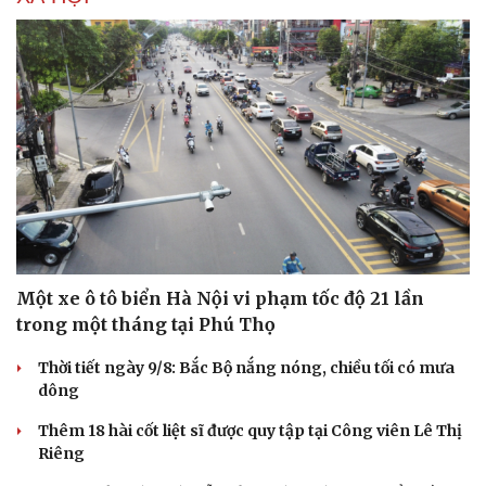
Một xe ô tô biển Hà Nội vi phạm tốc độ 21 lần
Văn hóa
Giải trí
trong một tháng tại Phú Thọ
Sân khấu - Điện ảnh
Nghệ sĩ
Thời tiết ngày 9/8: Bắc Bộ nắng nóng, chiều tối có mưa
Văn học
Thời trang
dông
Âm nhạc
Sao Việt
Di sản
Thêm 18 hài cốt liệt sĩ được quy tập tại Công viên Lê Thị
Riêng