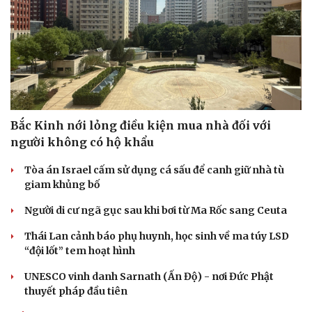
Hạt giống tâm hồn
Bắc Kinh nới lỏng điều kiện mua nhà đối với
người không có hộ khẩu
Tòa án Israel cấm sử dụng cá sấu để canh giữ nhà tù
giam khủng bố
Người di cư ngã gục sau khi bơi từ Ma Rốc sang Ceuta
Thái Lan cảnh báo phụ huynh, học sinh về ma túy LSD
“đội lốt” tem hoạt hình
UNESCO vinh danh Sarnath (Ấn Độ) - nơi Đức Phật
thuyết pháp đầu tiên