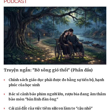
PODCAST
Truyện ngắn: "Bờ sông gió thổi" (Phần đầu)
Chính sách giáo dục phải được đo bằng sự tiến bộ, hạnh
phúc của học sinh
Bác sĩ cảnh báo phim người lớn, rượu bia đang âm thầm
bào mòn "bản lĩnh đàn ông"
Cái giá đắt của việc tiêm silicon làm to "cậu nhỏ"