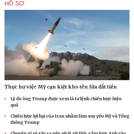
HỒ SƠ
Thực hư việc Mỹ cạn kiệt kho tên lửa đắt tiền
Lý do ông Trump được xem là tư lệnh chiến lược hiệu
quả
Chiến lược lợi hại của Iran nhằm làm suy yếu Mỹ và Tổng
thống Trump
Chuyện gì sẽ xảy ra nếu phát xít Đức xâm lược Anh vào