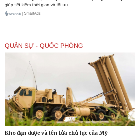
giúp tiết kiệm thời gian và tối ưu.
Thể thao
Ô tô - Xe máy
Bóng đá
Ô tô
| SmartAds
Lịch thi đấu bóng đá
Xe máy
Thế giới thể thao
Tư vấn
eSports
Hậu trường
QUÂN SỰ - QUỐC PHÒNG
Kho đạn dược và tên lửa chủ lực của Mỹ