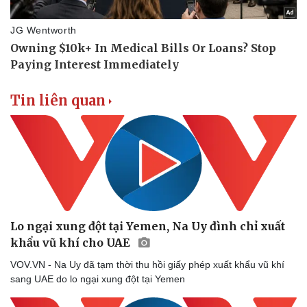
Vụ án
Vũ khí
Tin nóng
Việt Nam
Tư vấn luật
Phân tích
Tin liên quan
Lo ngại xung đột tại Yemen, Na Uy đình chỉ xuất
khẩu vũ khí cho UAE
VOV.VN - Na Uy đã tạm thời thu hồi giấy phép xuất khẩu vũ khí
sang UAE do lo ngại xung đột tại Yemen