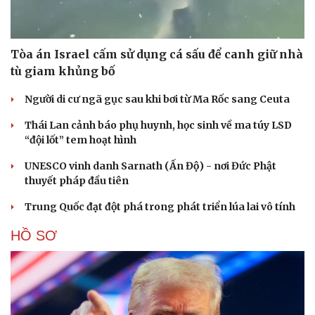
Tòa án Israel cấm sử dụng cá sấu để canh giữ nhà
tù giam khủng bố
Người di cư ngã gục sau khi bơi từ Ma Rốc sang Ceuta
Thái Lan cảnh báo phụ huynh, học sinh về ma túy LSD
“đội lốt” tem hoạt hình
UNESCO vinh danh Sarnath (Ấn Độ) - nơi Đức Phật
thuyết pháp đầu tiên
Trung Quốc đạt đột phá trong phát triển lúa lai vô tính
HỒ SƠ