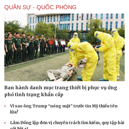
Thể thao
Ô tô - Xe máy
QUÂN SỰ - QUỐC PHÒNG
Bóng đá
Ô tô
Lịch thi đấu bóng đá
Xe máy
Thế giới thể thao
Tư vấn
eSports
Hậu trường
Ban hành danh mục trang thiết bị phục vụ ứng
phó tình trạng khẩn cấp
Vì sao ông Trump “nóng mặt” trước tin Mỹ thiếu tên
lửa?
Lâm Đồng lập đơn vị chuyên trách tìm kiếm, quy tập hài
cốt liệt sĩ