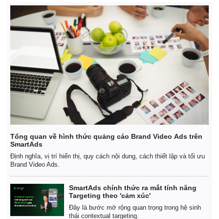
Tổng quan về hình thức quảng cáo Brand Video Ads trên
Thế giới
Multimedia
SmartAds
Quan sát
Video
Định nghĩa, vị trí hiển thị, quy cách nội dung, cách thiết lập và tối ưu
Cuộc sống đó đây
Ảnh
Brand Video Ads.
Hồ sơ
E-Magazine
Infographic
SmartAds chính thức ra mắt tính năng
Targeting theo 'cảm xúc'
Đây là bước mở rộng quan trọng trong hệ sinh
thái contextual targeting.