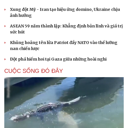
Xung đột Mỹ - Iran tạo hiệu ứng domino, Ukraine chịu
ảnh hưởng
ASEAN 59 năm thành lập: Khẳng định bản lĩnh và giá trị
sức hút
Khủng hoảng tên lửa Patriot đẩy NATO vào thế lưỡng
nan chiến lược
Đột phá hiếm hoi tại Gaza giữa những hoài nghi
CUỘC SỐNG ĐÓ ĐÂY
Du lịch
Podcast
Tư vấn
Câu chuyện thời sự
Săn Tour
Đọc truyện đêm khuya
check-in
Cửa sổ tình yêu
Kể chuyện cho bé