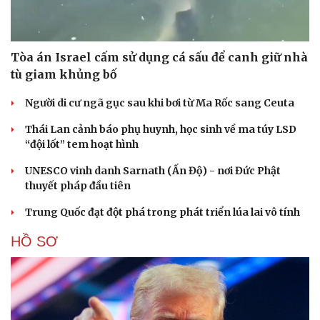
Hạt giống tâm hồn
Tòa án Israel cấm sử dụng cá sấu để canh giữ nhà
tù giam khủng bố
Người di cư ngã gục sau khi bơi từ Ma Rốc sang Ceuta
Thái Lan cảnh báo phụ huynh, học sinh về ma túy LSD
“đội lốt” tem hoạt hình
UNESCO vinh danh Sarnath (Ấn Độ) - nơi Đức Phật
thuyết pháp đầu tiên
Trung Quốc đạt đột phá trong phát triển lúa lai vô tính
HỒ SƠ