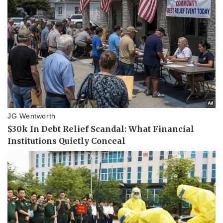
Kinh tế
Thị trường
Bất động sản
Giá vàng
Khởi nghiệp
Tiêu dùng
Tỷ giá
Chứng khoán