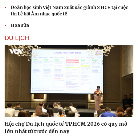
Đoàn học sinh Việt Nam xuất sắc giành 8 HCV tại cuộc
thi Lễ hội Âm nhạc quốc tế
Hoa sữa
DU LỊCH
Sức khỏe
Đời sống
Dinh dưỡng - món ngon
Nhà đẹp
Cây thuốc
Blog
Sản phụ khoa
Tình yêu - Gia đình
Nhi khoa
Nam khoa
Làm đẹp - giảm cân
Phòng mạch online
Ăn sạch sống khỏe
Hội chợ Du lịch quốc tế TP.HCM 2026 có quy mô
lớn nhất từ trước đến nay