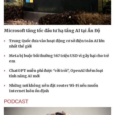
Doanh nghiệp
Công nghệ
Microsoft tăng tốc đầu tư hạ tầng AI tại Ấn Độ
Thông tin doanh nghiệp
Sành điệu
Doanh nghiệp 24h
Tin Công nghệ
Trung Quốc đưa vào hoạt động cơ sở điện toán AI lớn
Doanh nhân
Trải nghiệm
nhất thế giới
Vì cộng đồng
Chuyển đổi số
Meta bị buộc bồi thường 567 triệu USD vì gây hại cho trẻ
em
ChatGPT miễn phí được “cởi trói”, OpenAI thêm loạt
tính năng AI mới
Những nơi không nên đặt router Wi-Fi nếu muốn
Internet luôn ổn định
PODCAST