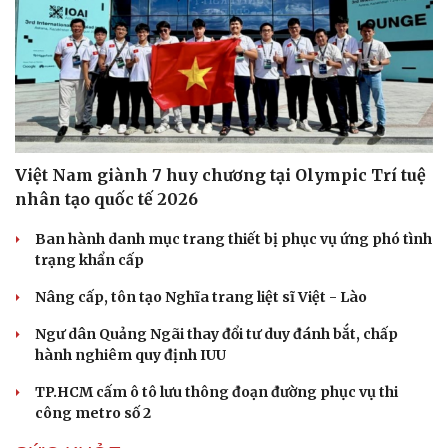
Việt Nam giành 7 huy chương tại Olympic Trí tuệ
nhân tạo quốc tế 2026
Ban hành danh mục trang thiết bị phục vụ ứng phó tình
trạng khẩn cấp
Văn hóa
Giải trí
Nâng cấp, tôn tạo Nghĩa trang liệt sĩ Việt - Lào
Sân khấu - Điện ảnh
Nghệ sĩ
Ngư dân Quảng Ngãi thay đổi tư duy đánh bắt, chấp
Văn học
Thời trang
hành nghiêm quy định IUU
Âm nhạc
Sao Việt
Di sản
TP.HCM cấm ô tô lưu thông đoạn đường phục vụ thi
công metro số 2