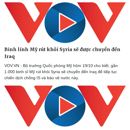
Vụ án
Vũ khí
Tin nóng
Việt Nam
Tư vấn luật
Phân tích
Binh lính Mỹ rút khỏi Syria sẽ được chuyển đến
Iraq
VOV.VN - Bộ trưởng Quốc phòng Mỹ hôm 19/10 cho biết, gần
1.000 binh sĩ Mỹ rút khỏi Syria sẽ chuyển đến Iraq để tiếp tục
chiến dịch chống IS và bảo vệ nước này.