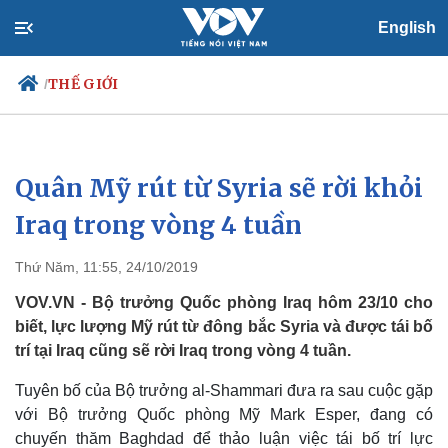
English
THẾ GIỚI
/
Quân Mỹ rút từ Syria sẽ rời khỏi
Chính trị
Xã hội
Đảng
Tin 24h
Iraq trong vòng 4 tuần
Tổ chức nhân sự
Dự báo thời tiết
Quốc hội
Giáo dục
Thứ Năm, 11:55, 24/10/2019
Nhận diện sự thật
Dấu ấn VOV
Việc làm
VOV.VN - Bộ trưởng Quốc phòng Iraq hôm 23/10 cho
Biển đảo
biết, lực lượng Mỹ rút từ đông bắc Syria và được tái bố
trí tại Iraq cũng sẽ rời Iraq trong vòng 4 tuần.
Tuyên bố của Bộ trưởng al-Shammari đưa ra sau cuộc gặp
với Bộ trưởng Quốc phòng Mỹ Mark Esper, đang có
chuyến thăm Baghdad để thảo luận việc tái bố trí lực