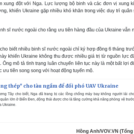
m xung đột với Nga. Lực lượng bộ binh và các đơn vị xung kí
ờng, khiến Ukraine gặp nhiều khó khăn trong việc duy trì quân 
inh sĩ nước ngoài cho rằng ưu tiên hàng đầu của Ukraine vẫn 
cho biết nhiều binh sĩ nước ngoài chỉ ký hợp đồng 6 tháng trư
ày khiến Ukraine không thu được nhiều giá trị từ nguồn lực đ
 Ông mô tả tình trạng luân chuyển liên tục này là một bất lợi đ
c ưu tiên song song với hoạt động tuyển mộ.
ồng thép" cho tàu ngầm để đối phó UAV Ukraine
ng Tây cho biết, Nga đã trang bị các lồng chống máy bay không người lái ch
 quân lớn ở Biển Đen, động thái được cho là tăng cường khả năng phòng vệ trướ
a Ukraine.
Hồng Anh/VOV.VN (Tổng