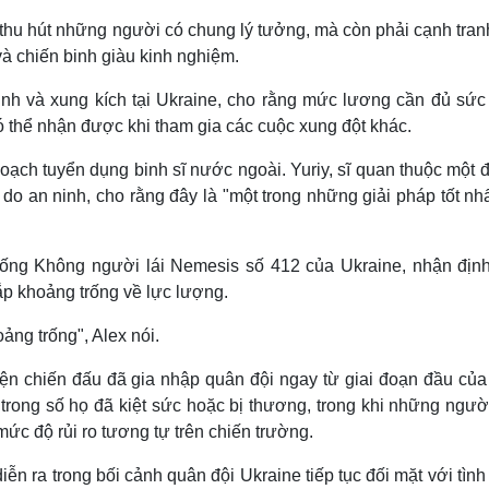
thu hút những người có chung lý tưởng, mà còn phải cạnh tran
và chiến binh giàu kinh nghiệm.
nh và xung kích tại Ukraine, cho rằng mức lương cần đủ sức
ó thể nhận được khi tham gia các cuộc xung đột khác.
hoạch tuyển dụng binh sĩ nước ngoài. Yuriy, sĩ quan thuộc một 
ý do an ninh, cho rằng đây là "một trong những giải pháp tốt nh
thống Không người lái Nemesis số 412 của Ukraine, nhận định
p khoảng trống về lực lượng.
ảng trống", Alex nói.
ện chiến đấu đã gia nhập quân đội ngay từ giai đoạn đầu của
trong số họ đã kiệt sức hoặc bị thương, trong khi những ngườ
c độ rủi ro tương tự trên chiến trường.
n ra trong bối cảnh quân đội Ukraine tiếp tục đối mặt với tình