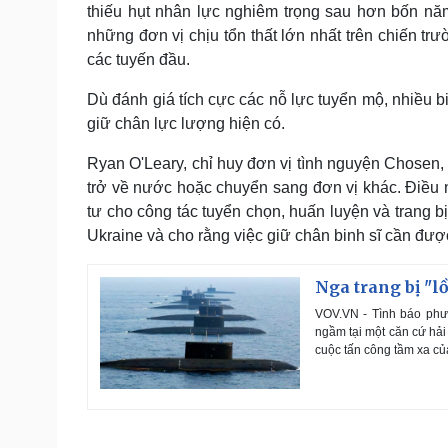
thiếu hụt nhân lực nghiêm trọng sau hơn bốn nă
những đơn vị chịu tổn thất lớn nhất trên chiến trư
các tuyến đầu.
Dù đánh giá tích cực các nỗ lực tuyển mộ, nhiều b
giữ chân lực lượng hiện có.
Ryan O'Leary, chỉ huy đơn vị tình nguyện Chosen, 
trở về nước hoặc chuyển sang đơn vị khác. Điều n
tư cho công tác tuyển chọn, huấn luyện và trang bị.
Ukraine và cho rằng việc giữ chân binh sĩ cần đượ
Nga trang bị "l
VOV.VN - Tình báo phươ
ngầm tại một căn cứ hải
cuộc tấn công tầm xa củ