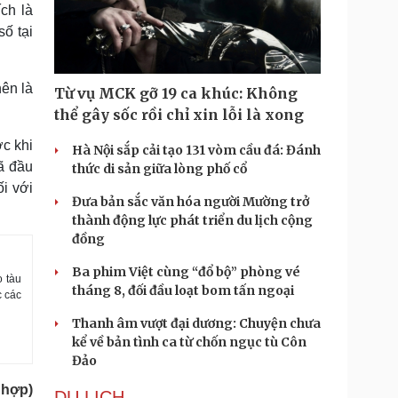
ch là
số tại
nên là
Từ vụ MCK gỡ 19 ca khúc: Không
thể gây sốc rồi chỉ xin lỗi là xong
ớc khi
Hà Nội sắp cải tạo 131 vòm cầu đá: Đánh
ã đầu
thức di sản giữa lòng phố cổ
ối với
Đưa bản sắc văn hóa người Mường trở
thành động lực phát triển du lịch cộng
đồng
Ba phim Việt cùng “đổ bộ” phòng vé
o tàu
tháng 8, đối đầu loạt bom tấn ngoại
c các
Thanh âm vượt đại dương: Chuyện chưa
kể về bản tình ca từ chốn ngục tù Côn
Đảo
 hợp)
DU LỊCH