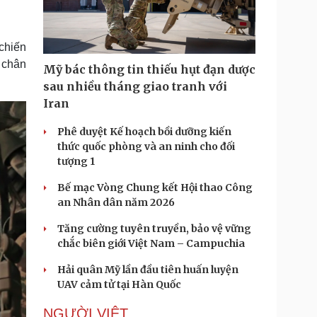
Doanh nghiệp 24h
Tin Công nghệ
Doanh nhân
Trải nghiệm
ì cộng đồng
Chuyển đổi số
 chiến
 chân
Mỹ bác thông tin thiếu hụt đạn dược
u lịch
Podcast
sau nhiều tháng giao tranh với
Tư vấn
Câu chuyện thời sự
Iran
Săn Tour
Đọc truyện đêm khuya
heck-in
Cửa sổ tình yêu
Phê duyệt Kế hoạch bồi dưỡng kiến
Kể chuyện cho bé
thức quốc phòng và an ninh cho đối
Hạt giống tâm hồn
tượng 1
Bế mạc Vòng Chung kết Hội thao Công
an Nhân dân năm 2026
Tăng cường tuyên truyền, bảo vệ vững
chắc biên giới Việt Nam – Campuchia
Hải quân Mỹ lần đầu tiên huấn luyện
UAV cảm tử tại Hàn Quốc
NGƯỜI VIỆT