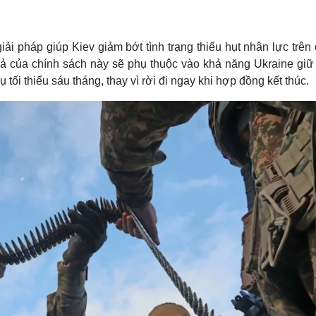
Lịch thi đấu bóng đá
Xe máy
Thế giới thể thao
Tư vấn
eSports
V
iải pháp giúp Kiev giảm bớt tình trạng thiếu hụt nhân lực trên
Hậu trường
quả của chính sách này sẽ phụ thuộc vào khả năng Ukraine giữ
Văn hóa
Giải trí
D
 tối thiểu sáu tháng, thay vì rời đi ngay khi hợp đồng kết thúc.
Sân khấu - Điện ảnh
Nghệ sĩ
Văn học
Thời trang
Âm nhạc
Sao Việt
c
Di sản