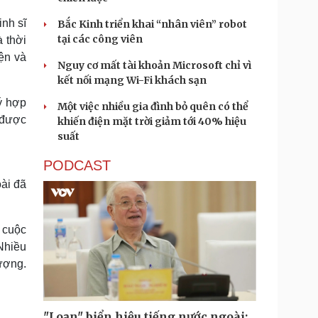
inh sĩ
Bắc Kinh triển khai “nhân viên” robot
tại các công viên
 thời
ện và
Nguy cơ mất tài khoản Microsoft chỉ vì
kết nối mạng Wi-Fi khách sạn
ý hợp
Một việc nhiều gia đình bỏ quên có thể
g được
khiến điện mặt trời giảm tới 40% hiệu
suất
PODCAST
ài đã
i cuộc
Nhiều
lượng.
"Loạn" biển hiệu tiếng nước ngoài: