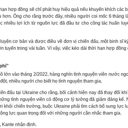
 hạn hợp đồng sẽ chỉ phát huy hiệu quả nếu khuyến khích các b
u hơn. Ông cho rằng trước đây, nhiều người coi mốc 6 tháng là
c nhiều lợi ích từ nguồn lực đã đầu tư cho công tác huấn luy
luyện cơ bản và được điều về đơn vị chiến đấu, một binh sĩ k
ền tuyến trong vài tuần. Vì vậy, việc kéo dài thời hạn hợp đồn
phí”
ô lớn vào tháng 2/2022, hàng nghìn tình nguyện viên nước ngo
đột, nhiều người cho biết họ tình nguyện tham gia.
iến đấu tại Ukraine cho rằng, bối cảnh hiện nay đã thay đổi kh
 những tình nguyện viên có động cơ lý tưởng đã giảm đáng kể. 
ời khỏi chiến trường, buộc Ukraine phải tìm cách bổ sung lực 
 động lực quan trọng đối với những người cân nhắc tham gia.
, Kante nhận định.