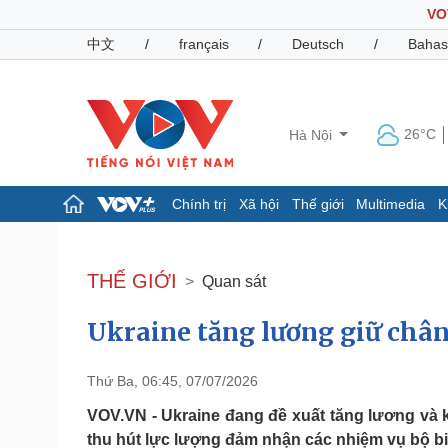
VO
中文
/
français
/
Deutsch
/
Bahas
26°C
Hà Nội
Chính trị
Xã hội
Thế giới
Multimedia
K
Chính trị
Xã hội
Đảng
Tin 24h
THẾ GIỚI
Quan sát
Tổ chức nhân sự
Dự báo thời tiết
Quốc hội
Giáo dục
Ukraine tăng lương giữ chân
Nhận diện sự thật
Dấu ấn VOV
Việc làm
Biển đảo
Thứ Ba, 06:45, 07/07/2026
Pháp luật
Quân sự - Quốc phòng
VOV.VN - Ukraine đang đề xuất tăng lương và 
Vụ án
Vũ khí
thu hút lực lượng đảm nhận các nhiệm vụ bộ bin