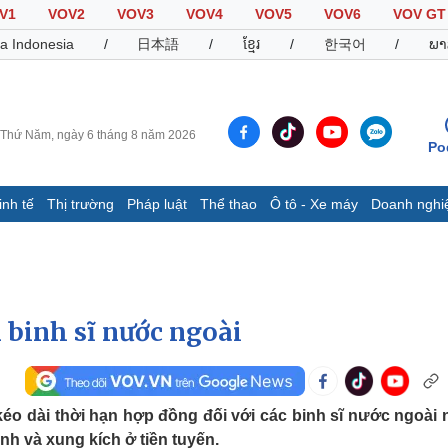
V1
VOV2
VOV3
VOV4
VOV5
VOV6
VOV GT
a Indonesia
/
日本語
/
ខ្មែរ
/
한국어
/
ພາ
Thứ Năm, ngày 6 tháng 8 năm 2026
Po
inh tế
Thị trường
Pháp luật
Thể thao
Ô tô - Xe máy
Doanh nghi
Thế giới
Multimedia
K
Quan sát
Video
B
Cuộc sống đó đây
Ảnh
K
Hồ sơ
E-Magazine
 binh sĩ nước ngoài
Infographic
Thể thao
Ô tô - Xe máy
D
kéo dài thời hạn hợp đồng đối với các binh sĩ nước ngoài
Bóng đá
Ô tô
T
h và xung kích ở tiền tuyến.