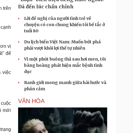
Đã đến lúc chấn chỉnh
h trên
Lời đề nghị của người tình trẻ về
chuyện có con chung khiến tôi bế tắc ở
 cạnh
tuổi 80
Du lịch biển Việt Nam: Muốn bứt phá
đơn vị
phải vượt khỏi lợi thế tự nhiên
ất" để
Vì một phút buông thả sau hơi men, tôi
bàng hoàng phát hiện mắc bệnh tình
dục
 việc
Ranh giới mong manh giữa hài hước và
phản cảm
VĂN HÓA
 cuộc
i mới
 trạng