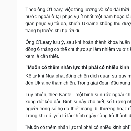
Theo ông O'Leary, việc tăng lương và kéo dài thời
nước ngoài ở lại phục vụ ít nhất một năm hoặc lâ
gian phục vụ tối đa, khiến Ukraine không thu đượ
trang bị trước khi họ rời đi.
Ông O'Leary lưu ý, sau khi hoàn thành khóa huấn 
đồng 6 tháng có thể chỉ thực sự làm nhiệm vụ ở ti
xem là cần thiết.
"Muốn có thêm nhân lực thì phải có nhiều kinh 
Kể từ khi Nga phát động chiến dịch quân sự quy m
đến Ukraine tham chiến. Trong giai đoạn đầu xung 
Tuy nhiên, theo Kante - một binh sĩ nước ngoài ch
xung đột kéo dài. Binh sĩ này cho biết, số lượng
người trong số họ đã thiệt mạng, bị thương hoặc r
Trong khi đó, yếu tố tài chính ngày càng trở thành
"Muốn có thêm nhân lực thì phải có nhiều kinh phí"