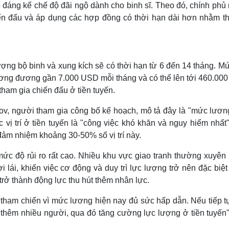
 đáng kể chế độ đãi ngộ dành cho binh sĩ. Theo đó, chính phủ
iến đấu và áp dụng các hợp đồng có thời hạn dài hơn nhằm th
ng bộ binh và xung kích sẽ có thời hạn từ 6 đến 14 tháng. Mứ
ương đương gần 7.000 USD mỗi tháng và có thể lên tới 460.00
tham gia chiến đấu ở tiền tuyến.
ov, người tham gia công bố kế hoạch, mô tả đây là "mức lươn
 vị trí ở tiền tuyến là "công việc khó khăn và nguy hiểm nhất
 đảm nhiệm khoảng 30-50% số vị trí này.
mức độ rủi ro rất cao. Nhiều khu vực giao tranh thường xuyên
lái, khiến việc cơ động và duy trì lực lượng trở nên đặc biệt
rở thành động lực thu hút thêm nhân lực.
tham chiến vì mức lương hiện nay đủ sức hấp dẫn. Nếu tiếp tụ
t thêm nhiều người, qua đó tăng cường lực lượng ở tiền tuyến