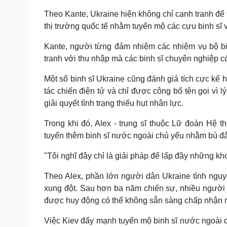
Theo Kante, Ukraine hiện không chỉ cạnh tranh để 
thị trường quốc tế nhằm tuyển mộ các cựu binh sĩ 
Kante, người từng đảm nhiệm các nhiệm vụ bộ bi
tranh với thu nhập mà các binh sĩ chuyên nghiệp c
Một số binh sĩ Ukraine cũng đánh giá tích cực kế 
tác chiến điện tử và chỉ được công bố tên gọi vì l
giải quyết tình trạng thiếu hụt nhân lực.
Trong khi đó, Alex - trung sĩ thuộc Lữ đoàn Hệ 
tuyển thêm binh sĩ nước ngoài chủ yếu nhằm bù đắ
"Tôi nghĩ đây chỉ là giải pháp để lấp đầy những kho
Theo Alex, phần lớn người dân Ukraine tình nguy
xung đột. Sau hơn ba năm chiến sự, nhiều người 
được huy động có thể không sẵn sàng chấp nhận mứ
Việc Kiev đẩy mạnh tuyển mộ binh sĩ nước ngoài diễ