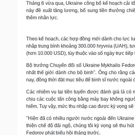
Tháng 6 vừa qua, Ukraine công bố kế hoạch cải tổ
này đề xuất tăng lương, bổ sung tiền thưởng ch
thêm nhân lực.
Theo kế hoạch, các hợp đồng mới dành cho lực lượ
nhập trung bình khoảng 300.000 hryvnia (UAH), t
(hơn 10.000 USD), tùy thuộc vào số ngày trực tiếp 
Bộ trưởng Chuyển đổi số Ukraine Mykhailo Fedor
nhất thế giới dành cho bộ binh". Ông cho rằng các
nay, đồng thời đặt mục tiêu để binh sĩ nước ngoài
Các nhiệm vụ tại tiền tuyến được đánh giá là có 
chịu các cuộc tấn công bằng máy bay không người 
hiểm. Tuy vậy, mức thu nhập cao được kỳ vọng sẽ t
"Hiện đã có nhiều người nước ngoài đến Ukraine 
thiện chế độ đãi ngộ, chúng tôi kỳ vọng sẽ thu hú
Fedorov phát biểu hồi tháng trước.