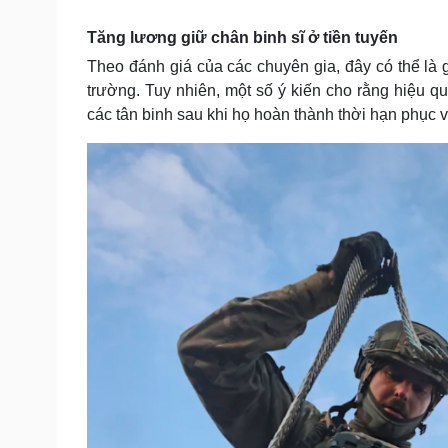
Tin nóng
Việt Nam
Tư vấn luật
Phân tích
Tăng lương giữ chân binh sĩ ở tiền tuyến
Theo đánh giá của các chuyên gia, đây có thể là g
trường. Tuy nhiên, một số ý kiến cho rằng hiệu 
Sức khỏe
Đời sống
các tân binh sau khi họ hoàn thành thời hạn phục vụ
Dinh dưỡng - món ngon
Nhà đẹp
Cây thuốc
Blog
Sản phụ khoa
Tình yêu - Gia đình
Nhi khoa
Nam khoa
Làm đẹp - giảm cân
Phòng mạch online
Ăn sạch sống khỏe
Cải chính