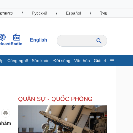
ສາລາວ
/
Русский
/
Español
/
ไทย
English
dcast
Radio
ệp
Công nghệ
Sức khỏe
Đời sống
Văn hóa
Giải trí
inh tế
Thị trường
ất động sản
Giá vàng
hởi nghiệp
Tiêu dùng
Tỷ giá
QUÂN SỰ - QUỐC PHÒNG
Chứng khoán
Giá cà phê
oanh nghiệp
Công nghệ
 nhằm
hông tin doanh nghiệp
Sành điệu