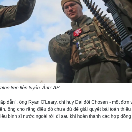
aine trên tiền tuyến. Ảnh: AP
p dẫn", ông Ryan O'Leary, chỉ huy Đại đội Chosen - một đơn vị
ên, ông cho rằng điều đó chưa đủ để giải quyết bài toán thiế
nhiều binh sĩ nước ngoài rời đi sau khi hoàn thành các hợp đồn