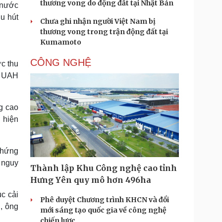
thương vong do động đất tại Nhật Bản
 nước
u hút
Chưa ghi nhận người Việt Nam bị
thương vong trong trận động đất tại
Kumamoto
CÔNG NGHỆ
c thu
0 UAH
g cao
" hiện
 hứng
 nguy
Thành lập Khu Công nghệ cao tỉnh
Hưng Yên quy mô hơn 496ha
c cải
Phê duyệt Chương trình KHCN và đổi
", ông
mới sáng tạo quốc gia về công nghệ
chiến lược