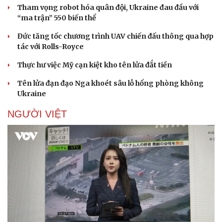
Tham vọng robot hóa quân đội, Ukraine đau đầu với
“ma trận” 550 biến thể
Đức tăng tốc chương trình UAV chiến đấu thông qua hợp
tác với Rolls-Royce
Thực hư việc Mỹ cạn kiệt kho tên lửa đắt tiền
Sức khỏe
Đời sống
Tên lửa đạn đạo Nga khoét sâu lỗ hổng phòng không
Dinh dưỡng - món ngon
Nhà đẹp
Ukraine
Cây thuốc
Blog
Sản phụ khoa
Tình yêu - Gia đình
NGƯỜI VIỆT
Nhi khoa
Nam khoa
Làm đẹp - giảm cân
Phòng mạch online
Ăn sạch sống khỏe