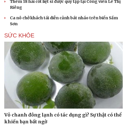
Thêm 18 hài cốt liệt sĩ được quy tập tại Công viên Lê Thị
Riêng
Ca nô chở khách tái diễn cảnh bát nháo trên biển Sầm
Sơn
SỨC KHỎE
Vỏ chanh đông lạnh có tác dụng gì? Sự thật có thể
khiến bạn bất ngờ
Cải chính