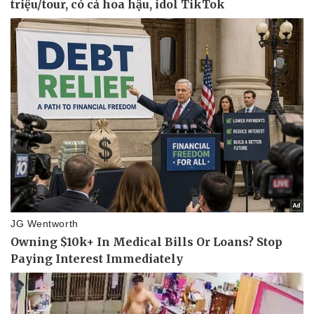
Vụ án
Vũ khí
Tin nóng
Việt Nam
Tư vấn luật
Phân tích