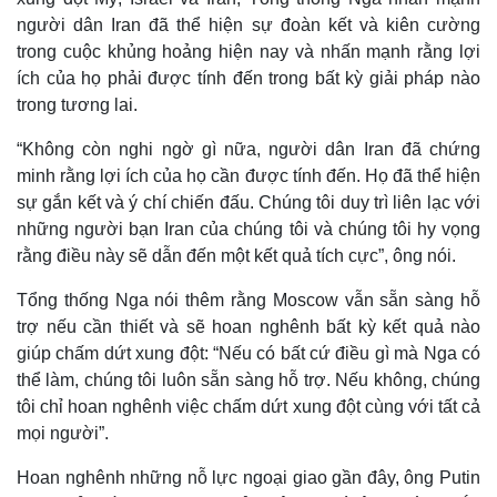
người dân Iran đã thể hiện sự đoàn kết và kiên cường
trong cuộc khủng hoảng hiện nay và nhấn mạnh rằng lợi
ích của họ phải được tính đến trong bất kỳ giải pháp nào
trong tương lai.
“Không còn nghi ngờ gì nữa, người dân Iran đã chứng
minh rằng lợi ích của họ cần được tính đến. Họ đã thể hiện
sự gắn kết và ý chí chiến đấu. Chúng tôi duy trì liên lạc với
những người bạn Iran của chúng tôi và chúng tôi hy vọng
rằng điều này sẽ dẫn đến một kết quả tích cực”, ông nói.
Tổng thống Nga nói thêm rằng Moscow vẫn sẵn sàng hỗ
Thế giới
Multimedia
trợ nếu cần thiết và sẽ hoan nghênh bất kỳ kết quả nào
Quan sát
Video
giúp chấm dứt xung đột: “Nếu có bất cứ điều gì mà Nga có
Cuộc sống đó đây
Ảnh
thể làm, chúng tôi luôn sẵn sàng hỗ trợ. Nếu không, chúng
Hồ sơ
E-Magazine
tôi chỉ hoan nghênh việc chấm dứt xung đột cùng với tất cả
Infographic
mọi người”.
Hoan nghênh những nỗ lực ngoại giao gần đây, ông Putin