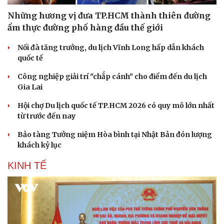
Những hương vị đưa TP.HCM thành thiên đường
ẩm thực đường phố hàng đầu thế giới
Nối đà tăng trưởng, du lịch Vĩnh Long hấp dẫn khách
quốc tế
Công nghiệp giải trí "chắp cánh" cho điểm đến du lịch
Gia Lai
Hội chợ Du lịch quốc tế TP.HCM 2026 có quy mô lớn nhất
từ trước đến nay
Bảo tàng Tưởng niệm Hòa bình tại Nhật Bản đón lượng
khách kỷ lục
KINH TẾ
Du lịch
Podcast
Tư vấn
Câu chuyện thời sự
Săn Tour
Đọc truyện đêm khuya
check-in
Cửa sổ tình yêu
Kể chuyện cho bé