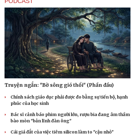
PODCAST
Truyện ngắn: "Bờ sông gió thổi" (Phần đầu)
Văn hóa
Giải trí
Sân khấu - Điện ảnh
Chính sách giáo dục phải được đo bằng sự tiến bộ, hạnh
Nghệ sĩ
Văn học
phúc của học sinh
Thời trang
Âm nhạc
Sao Việt
Bác sĩ cảnh báo phim người lớn, rượu bia đang âm thầm
Di sản
bào mòn "bản lĩnh đàn ông"
Cái giá đắt của việc tiêm silicon làm to "cậu nhỏ"