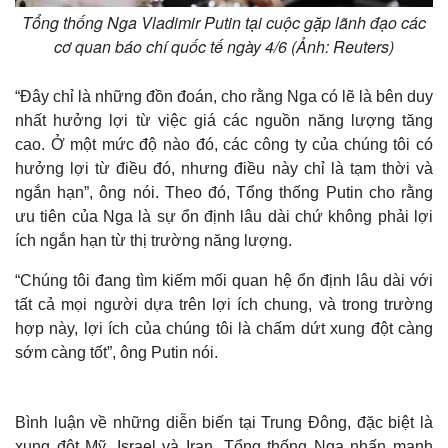
Tổng thống Nga Vladimir Putin tại cuộc gặp lãnh đạo các
cơ quan báo chí quốc tế ngày 4/6 (Ảnh: Reuters)
“Đây chỉ là những đồn đoán, cho rằng Nga có lẽ là bên duy
nhất hưởng lợi từ việc giá các nguồn năng lượng tăng
cao. Ở một mức độ nào đó, các công ty của chúng tôi có
hưởng lợi từ điều đó, nhưng điều này chỉ là tạm thời và
ngắn hạn”, ông nói. Theo đó, Tổng thống Putin cho rằng
ưu tiên của Nga là sự ổn định lâu dài chứ không phải lợi
ích ngắn hạn từ thị trường năng lượng.
“Chúng tôi đang tìm kiếm mối quan hệ ổn định lâu dài với
tất cả mọi người dựa trên lợi ích chung, và trong trường
hợp này, lợi ích của chúng tôi là chấm dứt xung đột càng
sớm càng tốt”, ông Putin nói.
Bình luận về những diễn biến tại Trung Đông, đặc biệt là
xung đột Mỹ, Israel và Iran, Tổng thống Nga nhấn mạnh