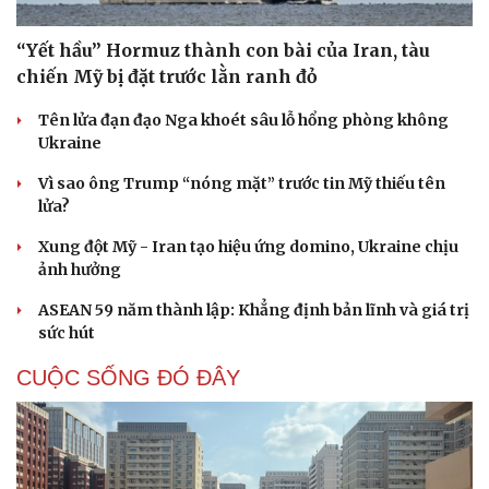
“Yết hầu” Hormuz thành con bài của Iran, tàu
chiến Mỹ bị đặt trước lằn ranh đỏ
Tên lửa đạn đạo Nga khoét sâu lỗ hổng phòng không
Ukraine
Vì sao ông Trump “nóng mặt” trước tin Mỹ thiếu tên
lửa?
Xung đột Mỹ - Iran tạo hiệu ứng domino, Ukraine chịu
ảnh hưởng
ASEAN 59 năm thành lập: Khẳng định bản lĩnh và giá trị
sức hút
CUỘC SỐNG ĐÓ ĐÂY