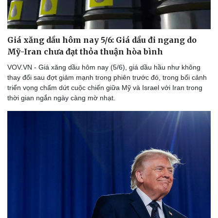
Thể thao
Ô tô - Xe máy
Bóng đá
Ô tô
Lịch thi đấu bóng đá
Xe máy
Giá xăng dầu hôm nay 5/6: Giá dầu đi ngang do
Thế giới thể thao
Tư vấn
Mỹ-Iran chưa đạt thỏa thuận hòa bình
eSports
Hậu trường
VOV.VN - Giá xăng dầu hôm nay (5/6), giá dầu hầu như không
thay đổi sau đợt giảm mạnh trong phiên trước đó, trong bối cảnh
triển vọng chấm dứt cuộc chiến giữa Mỹ và Israel với Iran trong
thời gian ngắn ngày càng mờ nhạt.