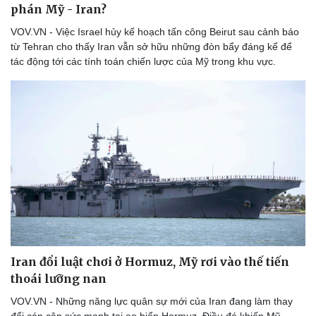
phán Mỹ - Iran?
VOV.VN - Việc Israel hủy kế hoạch tấn công Beirut sau cảnh báo
từ Tehran cho thấy Iran vẫn sở hữu những đòn bẩy đáng kể để
tác động tới các tính toán chiến lược của Mỹ trong khu vực.
Doanh nghiệp
Công nghệ
Thông tin doanh nghiệp
Sành điệu
Doanh nghiệp 24h
Tin Công nghệ
Doanh nhân
Trải nghiệm
Vì cộng đồng
Chuyển đổi số
Iran đổi luật chơi ở Hormuz, Mỹ rơi vào thế tiến
thoái lưỡng nan
VOV.VN - Những năng lực quân sự mới của Iran đang làm thay