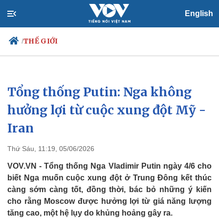
English
THẾ GIỚI
/
Tổng thống Putin: Nga không
Chính trị
Xã hội
Đảng
Tin 24h
hưởng lợi từ cuộc xung đột Mỹ -
Tổ chức nhân sự
Dự báo thời tiết
Iran
Quốc hội
Giáo dục
Nhận diện sự thật
Dấu ấn VOV
Việc làm
Thứ Sáu, 11:19, 05/06/2026
Biển đảo
VOV.VN - Tổng thống Nga Vladimir Putin ngày 4/6 cho
biết Nga muốn cuộc xung đột ở Trung Đông kết thúc
càng sớm càng tốt, đồng thời, bác bỏ những ý kiến
cho rằng Moscow được hưởng lợi từ giá năng lượng
tăng cao, một hệ lụy do khủng hoảng gây ra.