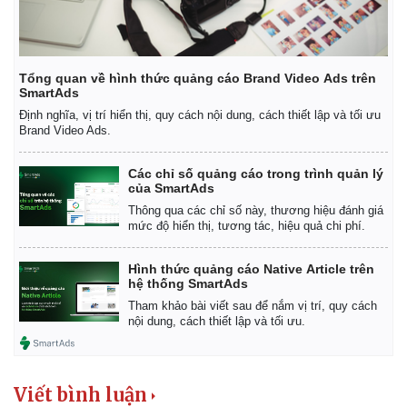
Tổng quan về hình thức quảng cáo Brand Video Ads trên
SmartAds
Định nghĩa, vị trí hiển thị, quy cách nội dung, cách thiết lập và tối ưu
Brand Video Ads.
Các chỉ số quảng cáo trong trình quản lý
của SmartAds
Thông qua các chỉ số này, thương hiệu đánh giá
mức độ hiển thị, tương tác, hiệu quả chi phí.
Hình thức quảng cáo Native Article trên
hệ thống SmartAds
Tham khảo bài viết sau để nắm vị trí, quy cách
Kinh tế
Thị trường
nội dung, cách thiết lập và tối ưu.
Bất động sản
Giá vàng
Khởi nghiệp
Tiêu dùng
Tỷ giá
Viết bình luận
Chứng khoán