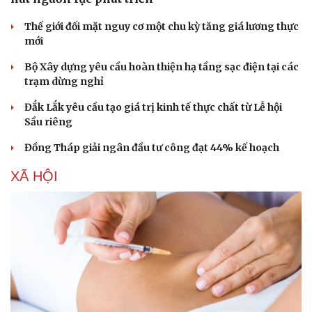
Thế giới đối mặt nguy cơ một chu kỳ tăng giá lương thực
mới
Bộ Xây dựng yêu cầu hoàn thiện hạ tầng sạc điện tại các
trạm dừng nghỉ
Đắk Lắk yêu cầu tạo giá trị kinh tế thực chất từ Lễ hội
Sầu riêng
Đồng Tháp giải ngân đầu tư công đạt 44% kế hoạch
XÃ HỘI
Du lịch
Podcast
Tư vấn
Câu chuyện thời sự
Săn Tour
Đọc truyện đêm khuya
check-in
Cửa sổ tình yêu
Kể chuyện cho bé