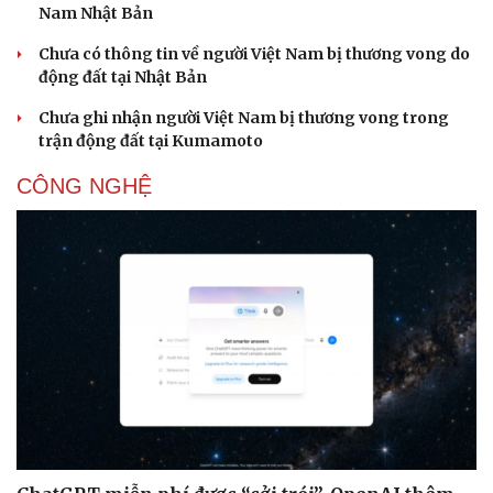
Nam Nhật Bản
Chưa có thông tin về người Việt Nam bị thương vong do
động đất tại Nhật Bản
Chưa ghi nhận người Việt Nam bị thương vong trong
trận động đất tại Kumamoto
Sức khỏe
Đời sống
CÔNG NGHỆ
Dinh dưỡng - món ngon
Nhà đẹp
Cây thuốc
Blog
Sản phụ khoa
Tình yêu - Gia đình
Nhi khoa
Nam khoa
Làm đẹp - giảm cân
Phòng mạch online
Ăn sạch sống khỏe