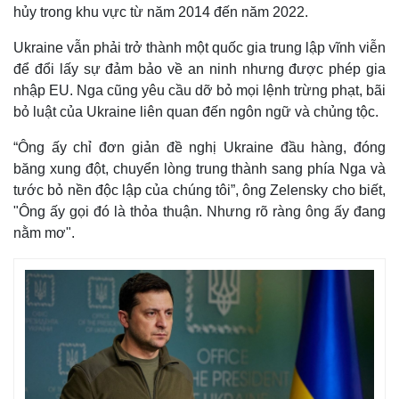
hủy trong khu vực từ năm 2014 đến năm 2022.
Ukraine vẫn phải trở thành một quốc gia trung lập vĩnh viễn
để đổi lấy sự đảm bảo về an ninh nhưng được phép gia
nhập EU. Nga cũng yêu cầu dỡ bỏ mọi lệnh trừng phạt, bãi
bỏ luật của Ukraine liên quan đến ngôn ngữ và chủng tộc.
“Ông ấy chỉ đơn giản đề nghị Ukraine đầu hàng, đóng
băng xung đột, chuyển lòng trung thành sang phía Nga và
tước bỏ nền độc lập của chúng tôi”, ông Zelensky cho biết,
"Ông ấy gọi đó là thỏa thuận. Nhưng rõ ràng ông ấy đang
nằm mơ".
Thế giới
Multimedia
Quan sát
Video
Cuộc sống đó đây
Ảnh
Hồ sơ
E-Magazine
Infographic