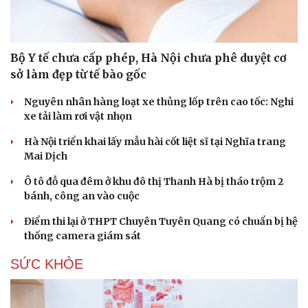
Hạt giống tâm hồn
Bộ Y tế chưa cấp phép, Hà Nội chưa phê duyệt cơ
sở làm đẹp từ tế bào gốc
Nguyên nhân hàng loạt xe thủng lốp trên cao tốc: Nghi
xe tải làm rơi vật nhọn
Hà Nội triển khai lấy mẫu hài cốt liệt sĩ tại Nghĩa trang
Mai Dịch
Ô tô đỗ qua đêm ở khu đô thị Thanh Hà bị tháo trộm 2
bánh, công an vào cuộc
Điểm thi lại ở THPT Chuyên Tuyên Quang có chuẩn bị hệ
thống camera giám sát
SỨC KHỎE