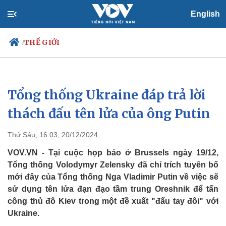
English
THẾ GIỚI
/
Tổng thống Ukraine đáp trả lời
Chính trị
Xã hội
Đảng
Tin 24h
thách đấu tên lửa của ông Putin
Tổ chức nhân sự
Dự báo thời tiết
Quốc hội
Giáo dục
Thứ Sáu, 16:03, 20/12/2024
Nhận diện sự thật
Dấu ấn VOV
Việc làm
VOV.VN - Tại cuộc họp báo ở Brussels ngày 19/12,
Biển đảo
Tổng thống Volodymyr Zelensky đã chỉ trích tuyên bố
mới đây của Tổng thống Nga Vladimir Putin về việc sẽ
sử dụng tên lửa đạn đạo tầm trung Oreshnik để tấn
công thủ đô Kiev trong một đề xuất "đấu tay đôi" với
Ukraine.