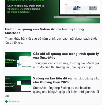
Hình thức quảng cáo Native Article trên hệ thống
SmartAds
Tham khảo bài viết sau để nắm vị trí, quy cách nội dung, cách thiết
lập và tối ưu.
Các chỉ số quảng cáo trong trình quản lý
của SmartAds
Thông qua các chỉ số này, thương hiệu đánh giá
mức độ hiển thị, tương tác, hiệu quả chi phí.
5 công cụ tạo tiêu đề và mô tả quảng cáo
Kinh tế
Thị trường
cho thương hiệu 2026
Bất động sản
Giá vàng
SmartAds tổng hợp 5 công cụ tạo headline
quảng cáo bằng AI giúp tiết kiệm thời gian và tối
Khởi nghiệp
Tiêu dùng
ưu.
Tỷ giá
Chứng khoán