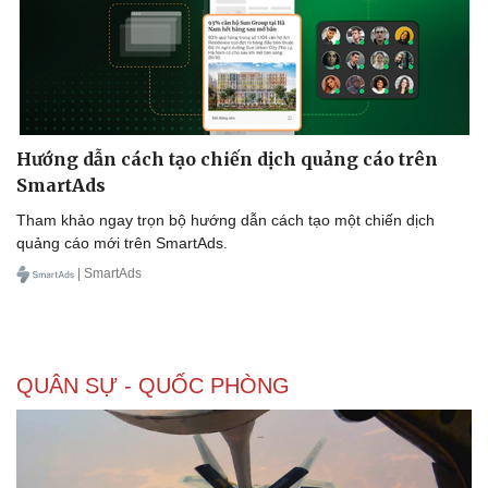
Doanh nghiệp
Công nghệ
Thông tin doanh nghiệp
Sành điệu
Doanh nghiệp 24h
Tin Công nghệ
Hướng dẫn cách tạo chiến dịch quảng cáo trên
Doanh nhân
Trải nghiệm
SmartAds
Vì cộng đồng
Chuyển đổi số
Tham khảo ngay trọn bộ hướng dẫn cách tạo một chiến dịch
quảng cáo mới trên SmartAds.
| SmartAds
QUÂN SỰ - QUỐC PHÒNG