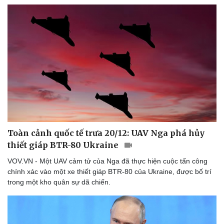
Thể thao
Ô tô - Xe máy
Bóng đá
Ô tô
Lịch thi đấu bóng đá
Xe máy
Thế giới thể thao
Tư vấn
eSports
Hậu trường
Toàn cảnh quốc tế trưa 20/12: UAV Nga phá hủy
thiết giáp BTR-80 Ukraine
VOV.VN - Một UAV cảm tử của Nga đã thực hiện cuộc tấn công
chính xác vào một xe thiết giáp BTR-80 của Ukraine, được bố trí
trong một kho quân sự dã chiến.