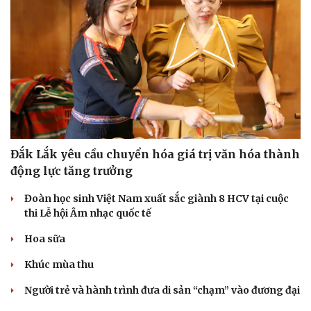
Đắk Lắk yêu cầu chuyển hóa giá trị văn hóa thành
động lực tăng trưởng
Đoàn học sinh Việt Nam xuất sắc giành 8 HCV tại cuộc
Văn hóa
Giải trí
thi Lễ hội Âm nhạc quốc tế
Sân khấu - Điện ảnh
Nghệ sĩ
Văn học
Thời trang
Hoa sữa
Âm nhạc
Sao Việt
Khúc mùa thu
Di sản
Người trẻ và hành trình đưa di sản “chạm” vào đương đại