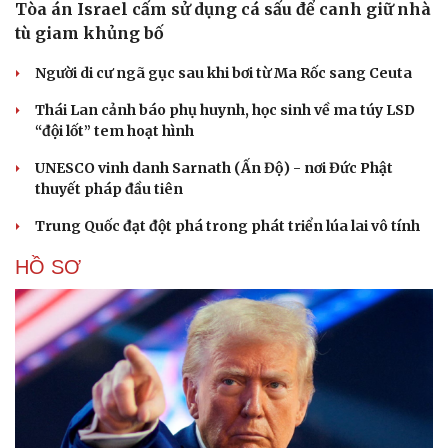
Tòa án Israel cấm sử dụng cá sấu để canh giữ nhà
tù giam khủng bố
Người di cư ngã gục sau khi bơi từ Ma Rốc sang Ceuta
Thái Lan cảnh báo phụ huynh, học sinh về ma túy LSD
“đội lốt” tem hoạt hình
UNESCO vinh danh Sarnath (Ấn Độ) - nơi Đức Phật
thuyết pháp đầu tiên
Trung Quốc đạt đột phá trong phát triển lúa lai vô tính
HỒ SƠ