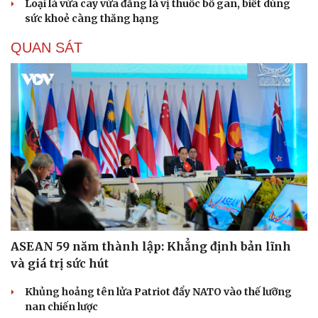
Loại lá vừa cay vừa đắng là vị thuốc bổ gan, biết dùng
sức khoẻ càng thăng hạng
QUAN SÁT
ASEAN 59 năm thành lập: Khẳng định bản lĩnh
và giá trị sức hút
Khủng hoảng tên lửa Patriot đẩy NATO vào thế lưỡng
nan chiến lược
Cải chính