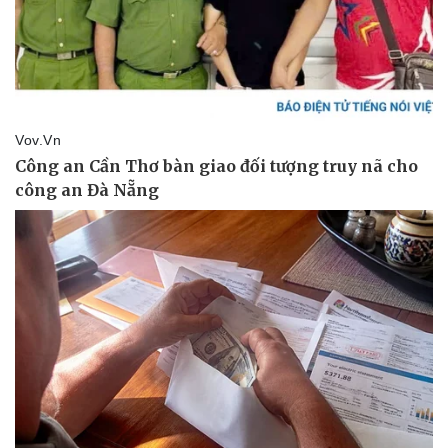
Vụ án
Vũ khí
Tin nóng
Việt Nam
Tư vấn luật
Phân tích