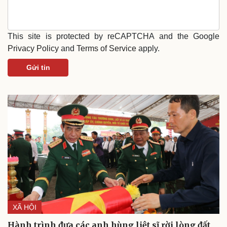
Văn hóa
Giải trí
Sân khấu - Điện ảnh
Nghệ sĩ
This site is protected by reCAPTCHA and the Google
Văn học
Thời trang
Privacy Policy
and
Terms of Service
apply.
Âm nhạc
Sao Việt
Di sản
Gửi tin
XÃ HỘI
Hành trình đưa các anh hùng liệt sĩ rời lòng đất