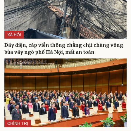
XÃ HỘI
Dây điện, cáp viễn thông chằng chịt chùng võng
bủa vây ngõ phố Hà Nội, mất an toàn
CHÍNH TRỊ