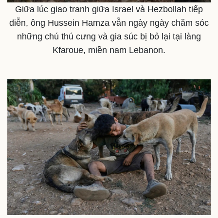
Giữa lúc giao tranh giữa Israel và Hezbollah tiếp
Thế giới
Multimedia
diễn, ông Hussein Hamza vẫn ngày ngày chăm sóc
Quan sát
Video
những chú thú cưng và gia súc bị bỏ lại tại làng
Cuộc sống đó đây
Ảnh
Kfaroue, miền nam Lebanon.
Hồ sơ
E-Magazine
Infographic