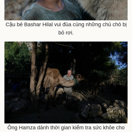
Thông tin doanh nghiệp
Sành điệu
Doanh nghiệp 24h
Tin Công nghệ
Doanh nhân
Trải nghiệm
Cậu bé Bashar Hilal vui đùa cùng những chú chó bị
Vì cộng đồng
Chuyển đổi số
bỏ rơi.
Ông Hamza dành thời gian kiểm tra sức khỏe cho