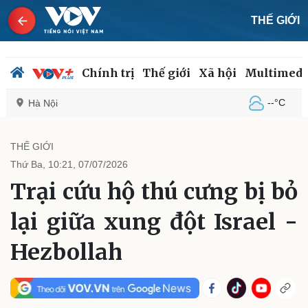
THẾ GIỚI
Chính trị
Thế giới
Xã hội
Multimedi
--°C
Hà Nội
THẾ GIỚI
Thứ Ba, 10:21, 07/07/2026
Chính trị
Xã hội
Trại cứu hộ thú cưng bị bỏ
Đảng
Tin 24h
Tổ chức nhân sự
Dự báo thời tiết
lại giữa xung đột Israel -
Quốc hội
Giáo dục
Nhận diện sự thật
Dấu ấn VOV
Hezbollah
Việc làm
Biển đảo