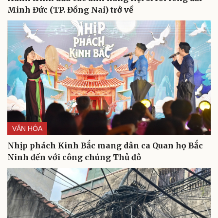
Minh Đức (TP. Đồng Nai) trở về
Du lịch
Podcast
VĂN HÓA
Tư vấn
Câu chuyện thời sự
Săn Tour
Đọc truyện đêm khuya
Nhịp phách Kinh Bắc mang dân ca Quan họ Bắc
check-in
Cửa sổ tình yêu
Ninh đến với công chúng Thủ đô
Kể chuyện cho bé
Hạt giống tâm hồn