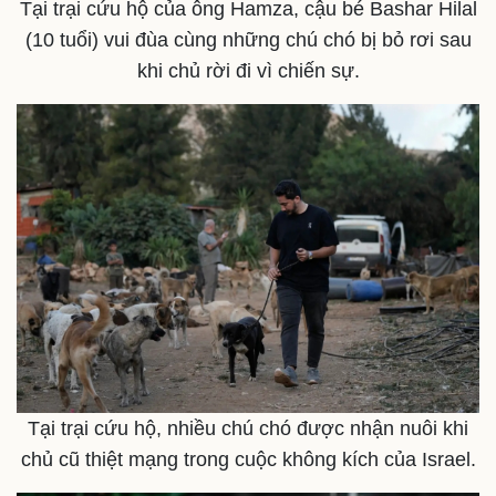
Tại trại cứu hộ của ông Hamza, cậu bé Bashar Hilal
(10 tuổi) vui đùa cùng những chú chó bị bỏ rơi sau
khi chủ rời đi vì chiến sự.
Kinh tế
Thị trường
Bất động sản
Giá vàng
Khởi nghiệp
Tiêu dùng
Tỷ giá
Chứng khoán
Giá cà phê
Tại trại cứu hộ, nhiều chú chó được nhận nuôi khi
chủ cũ thiệt mạng trong cuộc không kích của Israel.