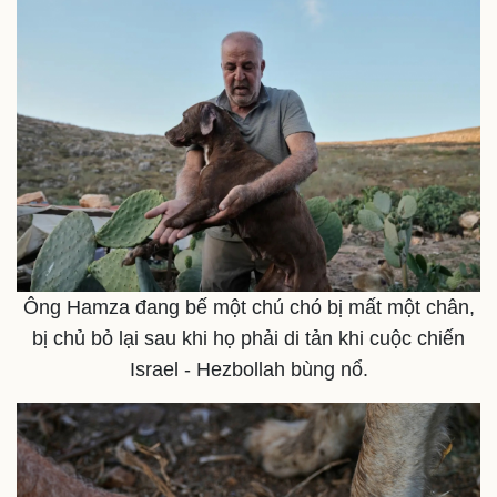
Thể thao
Ô tô - Xe máy
Bóng đá
Ô tô
Lịch thi đấu bóng đá
Xe máy
Ông Hamza đang bế một chú chó bị mất một chân,
Thế giới thể thao
Tư vấn
bị chủ bỏ lại sau khi họ phải di tản khi cuộc chiến
eSports
Hậu trường
Israel - Hezbollah bùng nổ.