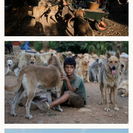
Pháp luật
Quân sự - Quốc phòng
Vụ án
Vũ khí
Tin nóng
Việt Nam
Tư vấn luật
Phân tích