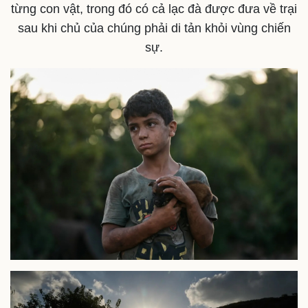
từng con vật, trong đó có cả lạc đà được đưa về trại
sau khi chủ của chúng phải di tản khỏi vùng chiến
sự.
Sức khỏe
Đời sống
Dinh dưỡng - món ngon
Nhà đẹp
Cây thuốc
Blog
Sản phụ khoa
Tình yêu - Gia đình
Nhi khoa
Nam khoa
Làm đẹp - giảm cân
Phòng mạch online
Ăn sạch sống khỏe