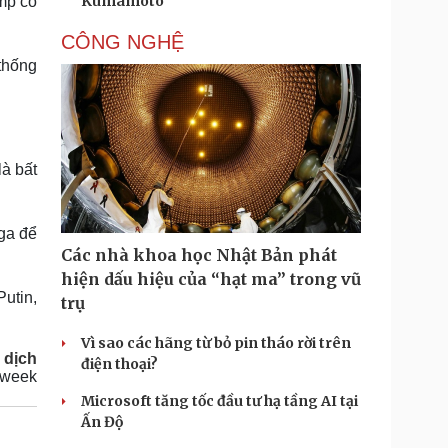
Kumamoto
ump có
CÔNG NGHỆ
thống
à bất
ga để
Các nhà khoa học Nhật Bản phát
hiện dấu hiệu của “hạt ma” trong vũ
utin,
trụ
Vì sao các hãng từ bỏ pin tháo rời trên
 dịch
điện thoại?
sweek
Microsoft tăng tốc đầu tư hạ tầng AI tại
Ấn Độ