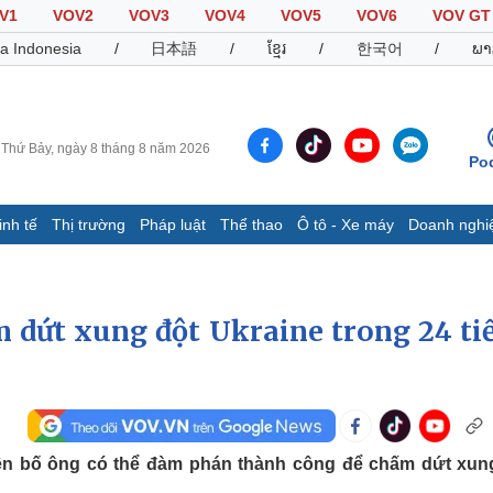
V1
VOV2
VOV3
VOV4
VOV5
VOV6
VOV GT
a Indonesia
/
日本語
/
ខ្មែរ
/
한국어
/
ພາ
Thứ Bảy, ngày 8 tháng 8 năm 2026
Po
inh tế
Thị trường
Pháp luật
Thể thao
Ô tô - Xe máy
Doanh nghi
Thế giới
Multimedia
K
Quan sát
Video
B
 dứt xung đột Ukraine trong 24 ti
Cuộc sống đó đây
Ảnh
K
Hồ sơ
E-Magazine
Infographic
Thể thao
Ô tô - Xe máy
D
n bố ông có thể đàm phán thành công để chấm dứt xun
Bóng đá
Ô tô
T