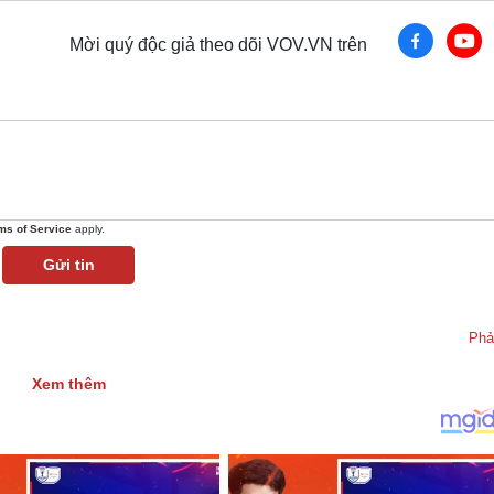
Mời quý độc giả theo dõi VOV.VN trên
ms of Service
apply.
Gửi tin
Phả
Xem thêm