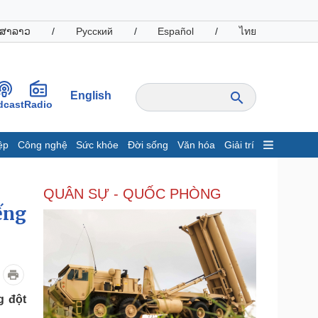
ສາລາວ
/
Русский
/
Español
/
ไทย
English
dcast
Radio
ệp
Công nghệ
Sức khỏe
Đời sống
Văn hóa
Giải trí
inh tế
Thị trường
QUÂN SỰ - QUỐC PHÒNG
ất động sản
Giá vàng
ếng
hởi nghiệp
Tiêu dùng
Tỷ giá
Chứng khoán
Giá cà phê
oanh nghiệp
Công nghệ
g đột
hông tin doanh nghiệp
Sành điệu