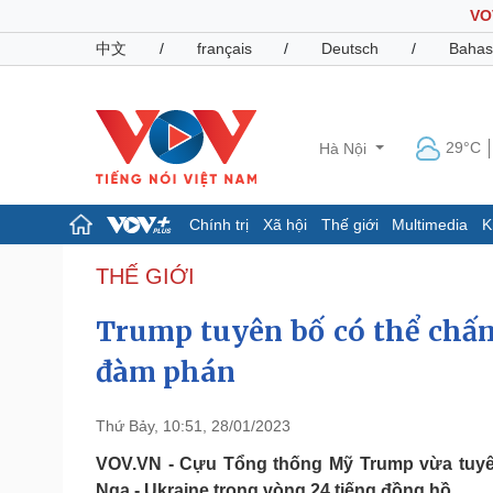
VO
中文
/
français
/
Deutsch
/
Bahas
29°C
Hà Nội
Chính trị
Xã hội
Thế giới
Multimedia
K
Chính trị
Xã hội
THẾ GIỚI
Đảng
Tin 24h
Trump tuyên bố có thể chấm
Tổ chức nhân sự
Dự báo thời tiết
Quốc hội
Giáo dục
đàm phán
Nhận diện sự thật
Dấu ấn VOV
Việc làm
Biển đảo
Thứ Bảy, 10:51, 28/01/2023
Pháp luật
Quân sự - Quốc phòng
VOV.VN - Cựu Tổng thống Mỹ Trump vừa tuyê
Vụ án
Vũ khí
Nga - Ukraine trong vòng 24 tiếng đồng hồ.