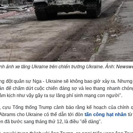
nh ảnh xe tăng Ukraine trên chiến trường Ukraine. Ảnh: Newsw
xung đột quân sự Nga - Ukraine sẽ không bao giờ xảy ra. Nhưng
phán để chấm dứt cuộc chiến đáng sợ và leo thang nhanh chón
thảm kịch như vậy gây ra sự lãng phí sinh mạng con người".
1, cựu Tổng thống Trump cảnh báo rằng kế hoạch của chính 
Abrams cho Ukraine có thể dẫn tới đòn
tấn công hạt nhân
từ
ện đã bước sang tháng thứ 12, là điều "dễ dàng".