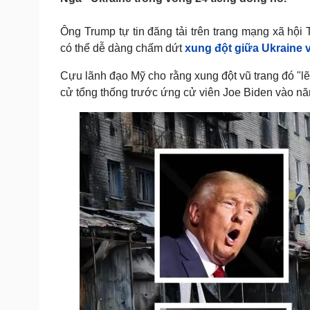
Tin nóng
Việt Nam
Tư vấn luật
Phân tích
Ông Trump tự tin đăng tải trên trang mạng xã hội
có thể dễ dàng chấm dứt
xung đột giữa Ukraine 
Sức khỏe
Cựu lãnh đạo Mỹ cho rằng xung đột vũ trang đó "lẽ
Đời sống
cử tổng thống trước ứng cử viên Joe Biden vào n
Dinh dưỡng - món ngon
Nhà đẹp
Cây thuốc
Blog
Sản phụ khoa
Tình yêu - Gia đình
Nhi khoa
Nam khoa
Làm đẹp - giảm cân
Phòng mạch online
Ăn sạch sống khỏe
Cải chính