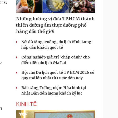
c tay
Những hương vị đưa TP.HCM thành
thiên đường ẩm thực đường phố
hàng đầu thế giới
Nối đà tăng trưởng, du lịch Vĩnh Long
hấp dẫn khách quốc tế
Công nghiệp giải trí "chắp cánh" cho
sự
điểm đến du lịch Gia Lai
Hội chợ Du lịch quốc tế TP.HCM 2026 có
quy mô lớn nhất từ trước đến nay
Bảo tàng Tưởng niệm Hòa bình tại
Nhật Bản đón lượng khách kỷ lục
KINH TẾ
n