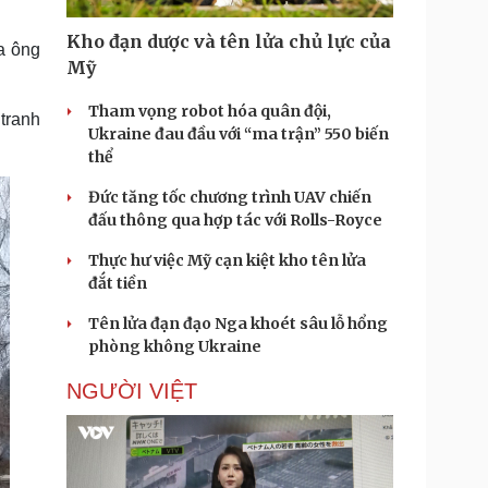
Doanh nghiệp 24h
Tin Công nghệ
Doanh nhân
Trải nghiệm
Kho đạn dược và tên lửa chủ lực của
a ông
ì cộng đồng
Chuyển đổi số
Mỹ
Tham vọng robot hóa quân đội,
 tranh
u lịch
Podcast
Ukraine đau đầu với “ma trận” 550 biến
Tư vấn
Câu chuyện thời sự
thể
Săn Tour
Đọc truyện đêm khuya
heck-in
Cửa sổ tình yêu
Đức tăng tốc chương trình UAV chiến
Kể chuyện cho bé
đấu thông qua hợp tác với Rolls-Royce
Hạt giống tâm hồn
Thực hư việc Mỹ cạn kiệt kho tên lửa
đắt tiền
Tên lửa đạn đạo Nga khoét sâu lỗ hổng
phòng không Ukraine
NGƯỜI VIỆT