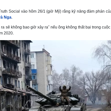
Lịch thi đấu bóng đá
Xe máy
Thế giới thể thao
Tư vấn
 Truth Social vào hôm 26/1 (giờ Mỹ) rằng kỹ năng đàm phán củ
eSports
V
và Nga
.
Hậu trường
 ra sẽ không bao giờ xảy ra" nếu ông không thất bại trong cuộc
Văn hóa
Giải trí
D
ăm 2020.
Sân khấu - Điện ảnh
Nghệ sĩ
Văn học
Thời trang
Âm nhạc
Sao Việt
c
Di sản