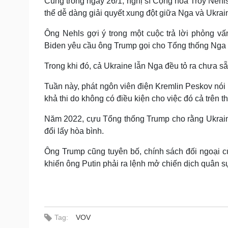
Cũng trong ngày 26/1, nghị sĩ Cộng hòa Troy Nehls
thể dễ dàng giải quyết xung đột giữa Nga và Ukrai
Ông Nehls gợi ý trong một cuộc trả lời phỏng v
Biden yêu cầu ông Trump gọi cho Tổng thống Nga 
Trong khi đó, cả Ukraine lẫn Nga đều tỏ ra chưa s
Tuần này, phát ngôn viên điện Kremlin Peskov nói
khả thi do không có điều kiện cho việc đó cả trên t
Năm 2022, cựu Tổng thống Trump cho rằng Ukrain
đổi lấy hòa bình.
Ông Trump cũng tuyên bố, chính sách đối ngoại c
khiến ông Putin phải ra lệnh mở chiến dịch quân sự
Tag:
VOV