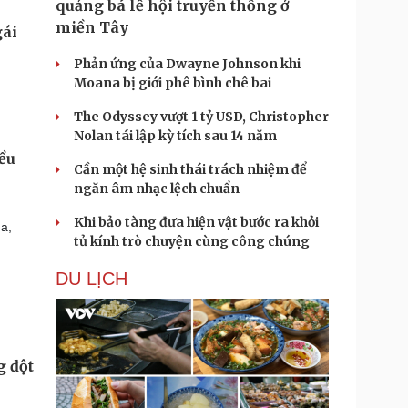
quảng bá lễ hội truyền thống ở
miền Tây
Phản ứng của Dwayne Johnson khi
Moana bị giới phê bình chê bai
The Odyssey vượt 1 tỷ USD, Christopher
Nolan tái lập kỳ tích sau 14 năm
ều
Cần một hệ sinh thái trách nhiệm để
ngăn âm nhạc lệch chuẩn
Khi bảo tàng đưa hiện vật bước ra khỏi
a,
tủ kính trò chuyện cùng công chúng
DU LỊCH
g đột