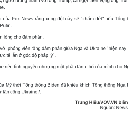
, người trung thành với ông Trump, ca ngợi triển vọng ông Tr
ne.
ấn của Fox News rằng xung đột này sẽ "chấm dứt" nếu Tổng 
Putin.
ẵn lòng cho đàm phán.
 với phóng viên rằng đàm phán giữa Nga và Ukraine "hiện nay l
hực tế lẫn ở góc độ pháp lý".
e nên tình nguyện nhượng một phần lãnh thổ của mình cho N
ủa Mỹ thời Tổng thống Biden đã khiêu khích Tổng thống Nga P
 tấn công Ukraine./.
Trung Hiếu/VOV.VN biên
Nguồn: New