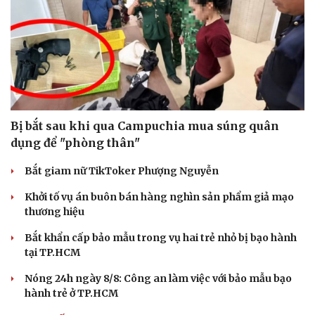
Bị bắt sau khi qua Campuchia mua súng quân
Du lịch
Podcast
dụng để "phòng thân"
Tư vấn
Câu chuyện thời sự
Săn Tour
Đọc truyện đêm khuya
Bắt giam nữ TikToker Phượng Nguyễn
check-in
Cửa sổ tình yêu
Khởi tố vụ án buôn bán hàng nghìn sản phẩm giả mạo
Kể chuyện cho bé
thương hiệu
Hạt giống tâm hồn
Bắt khẩn cấp bảo mẫu trong vụ hai trẻ nhỏ bị bạo hành
tại TP.HCM
Nóng 24h ngày 8/8: Công an làm việc với bảo mẫu bạo
hành trẻ ở TP.HCM