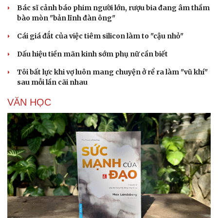
Bác sĩ cảnh báo phim người lớn, rượu bia đang âm thầm
bào mòn "bản lĩnh đàn ông"
Cái giá đắt của việc tiêm silicon làm to "cậu nhỏ"
Dấu hiệu tiền mãn kinh sớm phụ nữ cần biết
Tôi bất lực khi vợ luôn mang chuyện ở rể ra làm "vũ khí"
sau mỗi lần cãi nhau
Cải chính
VĂN HỌC