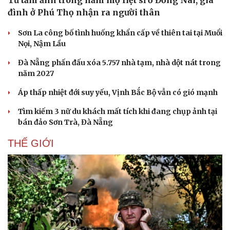
Từ tấm ảnh trong hầm mộ liệt sĩ ở Đồng Nai, gia
đình ở Phú Thọ nhận ra người thân
Sơn La công bố tình huống khẩn cấp về thiên tai tại Muổi
Nọi, Nậm Lầu
Đà Nẵng phấn đấu xóa 5.757 nhà tạm, nhà dột nát trong
năm 2027
Áp thấp nhiệt đới suy yếu, Vịnh Bắc Bộ vẫn có gió mạnh
Tìm kiếm 3 nữ du khách mất tích khi đang chụp ảnh tại
bán đảo Sơn Trà, Đà Nẵng
THẾ GIỚI