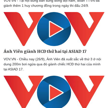
VOV.VN - Tại nội dung bắn súng đồng đội nam, đoàn TTVN đã
giành thêm 1 huy chương đồng trong ngày thi đấu 24/9.
Thể thao
Ô tô - Xe máy
Bóng đá
Ô tô
Lịch thi đấu bóng đá
Xe máy
Ánh Viên giành HCĐ thứ hai tại ASIAD 17
Thế giới thể thao
Tư vấn
VOV.VN - Chiều nay (26/9), Ánh Viên đã xuất sắc về thứ 3 ở nội
eSports
dung 200m bơi ngửa qua đó giành chiếc HCĐ thứ hai của mình
Hậu trường
tại ASIAD 17.