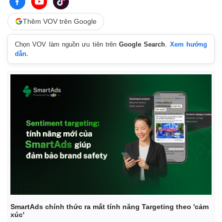
Thêm VOV trên Google
Chọn VOV làm nguồn ưu tiên trên
Google Search
.
Xem hướng
dẫn.
Thế giới
Multimedia
Quan sát
Video
Cuộc sống đó đây
Ảnh
Hồ sơ
E-Magazine
Infographic
SmartAds chính thức ra mắt tính năng Targeting theo 'cảm
xúc'