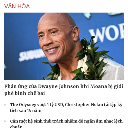
VĂN HÓA
Doanh nghiệp
Công nghệ
Thông tin doanh nghiệp
Sành điệu
Doanh nghiệp 24h
Tin Công nghệ
Doanh nhân
Trải nghiệm
Vì cộng đồng
Chuyển đổi số
Phản ứng của Dwayne Johnson khi Moana bị giới
phê bình chê bai
The Odyssey vượt 1 tỷ USD, Christopher Nolan tái lập kỳ
tích sau 14 năm
Cần một hệ sinh thái trách nhiệm để ngăn âm nhạc lệch
chuẩn