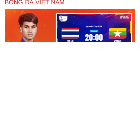
BÓNG ĐÁ VIỆT NAM
Trực tiếp Thái Lan - Myanmar ASEAN Cup 2026:
Căng như dây đàn
Lịch sử đối đầu Thái Lan vs Myanmar trước màn so tài ở
ASEAN Cup 2026
Lịch sử đối đầu Malaysia vs Philippines trước màn so tài
ở ASEAN Cup 2026