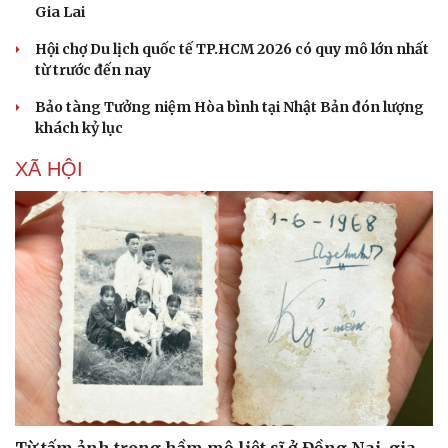
Gia Lai
Hội chợ Du lịch quốc tế TP.HCM 2026 có quy mô lớn nhất
từ trước đến nay
Bảo tàng Tưởng niệm Hòa bình tại Nhật Bản đón lượng
khách kỷ lục
XÃ HỘI
Văn hóa
Giải trí
Sân khấu - Điện ảnh
Nghệ sĩ
Văn học
Thời trang
Âm nhạc
Sao Việt
Di sản