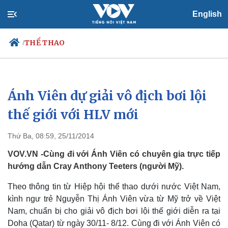
English
THỂ THAO
/
Ánh Viên dự giải vô địch bơi lội
Chính trị
Xã hội
Đảng
Tin 24h
thế giới với HLV mới
Tổ chức nhân sự
Dự báo thời tiết
Quốc hội
Giáo dục
Thứ Ba, 08:59, 25/11/2014
Nhận diện sự thật
Dấu ấn VOV
Việc làm
VOV.VN -Cùng đi với Ánh Viên có chuyên gia trực tiếp
Biển đảo
hướng dẫn Cray Anthony Teeters (người Mỹ).
Theo thông tin từ Hiệp hội thể thao dưới nước Việt Nam,
kình ngư trẻ Nguyễn Thị Ánh Viên vừa từ Mỹ trở về Việt
Nam, chuẩn bị cho giải vô địch bơi lội thế giới diễn ra tại
Doha (Qatar) từ ngày 30/11- 8/12. Cùng đi với Ánh Viên có