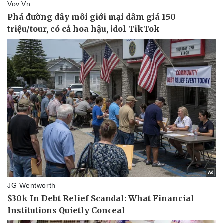
Kinh tế
Thị trường
Bất động sản
Giá vàng
Khởi nghiệp
Tiêu dùng
Tỷ giá
Chứng khoán
Giá cà phê