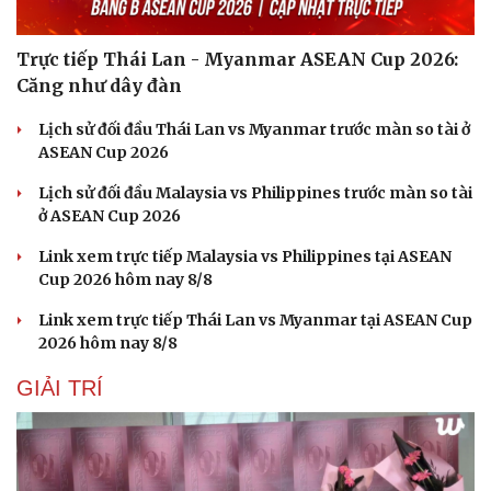
Trực tiếp Thái Lan - Myanmar ASEAN Cup 2026:
Căng như dây đàn
Lịch sử đối đầu Thái Lan vs Myanmar trước màn so tài ở
ASEAN Cup 2026
Sức khỏe
Đời sống
Dinh dưỡng - món ngon
Nhà đẹp
Lịch sử đối đầu Malaysia vs Philippines trước màn so tài
Cây thuốc
Blog
ở ASEAN Cup 2026
Sản phụ khoa
Tình yêu - Gia đình
Link xem trực tiếp Malaysia vs Philippines tại ASEAN
Nhi khoa
Cup 2026 hôm nay 8/8
Nam khoa
Làm đẹp - giảm cân
Link xem trực tiếp Thái Lan vs Myanmar tại ASEAN Cup
Phòng mạch online
2026 hôm nay 8/8
Ăn sạch sống khỏe
GIẢI TRÍ