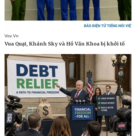
Pháp luật
Quân sự - Quốc phòng
Vụ án
Vũ khí
Tin nóng
Việt Nam
Tư vấn luật
Phân tích