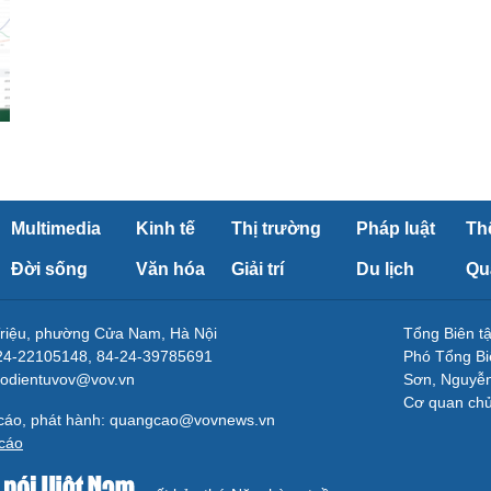
Multimedia
Kinh tế
Thị trường
Pháp luật
Th
Đời sống
Văn hóa
Giải trí
Du lịch
Qu
Triệu, phường Cửa Nam, Hà Nội
Tổng Biên 
-24-22105148, 84-24-39785691
Phó Tổng Bi
aodientuvov@vov.vn
Sơn, Nguyễn
Cơ quan ch
 cáo, phát hành: quangcao@vovnews.vn
cáo