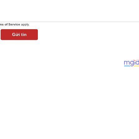
ms of Service
apply.
Gửi tin