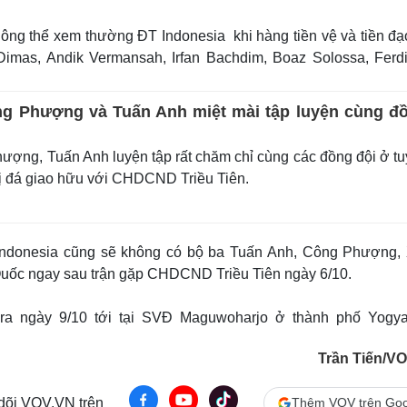
hông thể xem thường ĐT Indonesia khi hàng tiền vệ và tiền đạ
imas, Andik Vermansah, Irfan Bachdim, Boaz Solossa, Ferd
g Phượng và Tuấn Anh miệt mài tập luyện cùng đ
ợng, Tuấn Anh luyện tập rất chăm chỉ cùng các đồng đội ở t
ị đá giao hữu với CHDCND Triều Tiên.
Indonesia cũng sẽ không có bộ ba Tuấn Anh, Công Phượng,
Quốc ngay sau trận gặp CHDCND Triều Tiên ngày 6/10.
 ra ngày 9/10 tới tại SVĐ Maguwoharjo ở thành phố Yogya
Trần Tiến/V
 dõi VOV.VN trên
Thêm VOV trên Goo