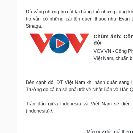
Dù vắng những trụ cột tại hàng thủ nhưng cũng k
họ vẫn có những cái tên quen thuộc như Evan D
Sinaga.
Chùm ảnh: Côn
đội
VOV.VN - Công Phư
Việt Nam, chuẩn b
Bên cạnh đó, ĐT Việt Nam khi hành quân sang 
Trường do cả ba sẽ phải trở về Nhật Bản và Hàn 
Trận đấu giữa Indonesia và Việt Nam sẽ diễn
(Indonesia)./.
Mời quý độc giả theo