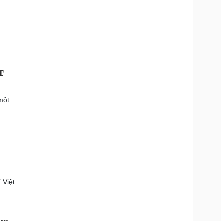
T
một
n
 Việt
Nam