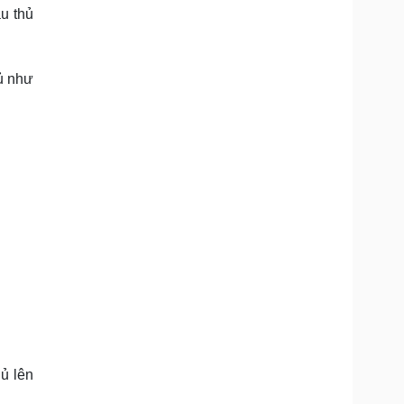
Doanh nghiệp 24h
Tin Công nghệ
u thủ
Doanh nhân
Trải nghiệm
ì cộng đồng
Chuyển đổi số
ủ như
u lịch
Podcast
Tư vấn
Câu chuyện thời sự
Săn Tour
Đọc truyện đêm khuya
heck-in
Cửa sổ tình yêu
Kể chuyện cho bé
Hạt giống tâm hồn
ủ lên