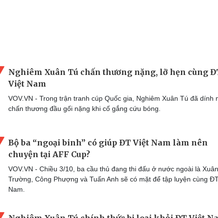
Nghiêm Xuân Tú chấn thương nặng, lỡ hẹn cùng Đ
Việt Nam
VOV.VN - Trong trận tranh cúp Quốc gia, Nghiêm Xuân Tú đã dính 
chấn thương đầu gối nặng khi cố gắng cứu bóng.
Bộ ba “ngoại binh” có giúp ĐT Việt Nam làm nên
chuyện tại AFF Cup?
VOV.VN - Chiều 3/10, ba cầu thủ đang thi đấu ở nước ngoài là Xuâ
Trường, Công Phượng và Tuấn Anh sẽ có mặt để tập luyện cùng ĐT
Nam.
Nghiêm Xuân Tú chính thức bị loại khỏi ĐT Việt 