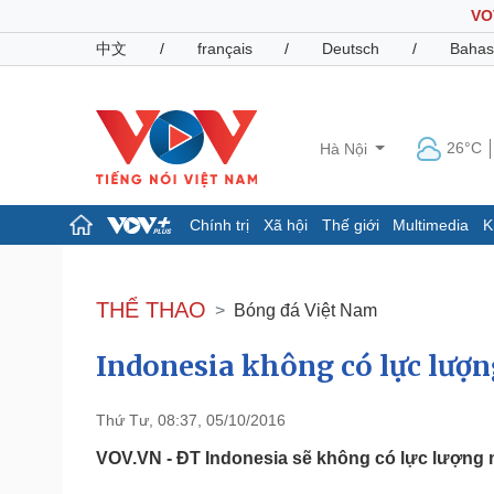
VO
中文
/
français
/
Deutsch
/
Bahas
26°C
Hà Nội
Chính trị
Xã hội
Thế giới
Multimedia
K
Chính trị
Xã hội
Đảng
Tin 24h
THỂ THAO
Bóng đá Việt Nam
Tổ chức nhân sự
Dự báo thời tiết
Quốc hội
Giáo dục
Indonesia không có lực lượ
Nhận diện sự thật
Dấu ấn VOV
Việc làm
Biển đảo
Thứ Tư, 08:37, 05/10/2016
Pháp luật
Quân sự - Quốc phòng
VOV.VN - ĐT Indonesia sẽ không có lực lượng m
Vụ án
Vũ khí