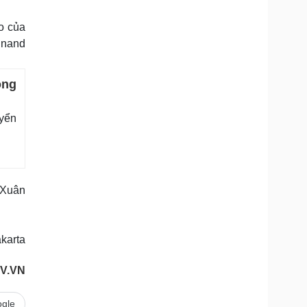
o của
inand
ồng
uyển
 Xuân
karta
OV.VN
gle