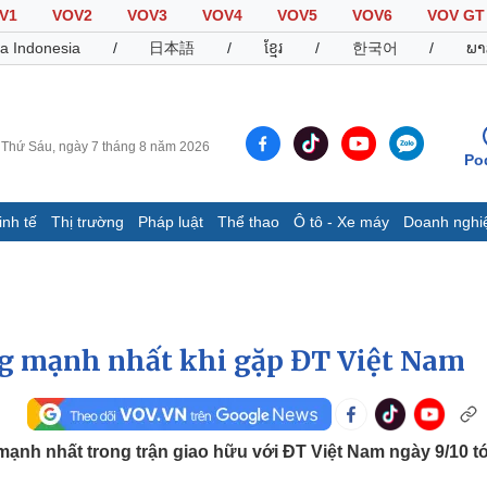
V1
VOV2
VOV3
VOV4
VOV5
VOV6
VOV GT
a Indonesia
/
日本語
/
ខ្មែរ
/
한국어
/
ພາ
Thứ Sáu, ngày 7 tháng 8 năm 2026
Po
inh tế
Thị trường
Pháp luật
Thể thao
Ô tô - Xe máy
Doanh nghi
Thế giới
Multimedia
K
Quan sát
Video
B
Cuộc sống đó đây
Ảnh
K
Hồ sơ
E-Magazine
ng mạnh nhất khi gặp ĐT Việt Nam
Infographic
Thể thao
Ô tô - Xe máy
D
ạnh nhất trong trận giao hữu với ĐT Việt Nam ngày 9/10 tớ
Bóng đá
Ô tô
T