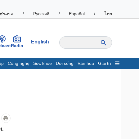
ສາລາວ
/
Русский
/
Español
/
ไทย
English
dcast
Radio
ệp
Công nghệ
Sức khỏe
Đời sống
Văn hóa
Giải trí
inh tế
Thị trường
ất động sản
Giá vàng
hởi nghiệp
Tiêu dùng
Tỷ giá
Chứng khoán
Giá cà phê
oanh nghiệp
Công nghệ
i.
hông tin doanh nghiệp
Sành điệu