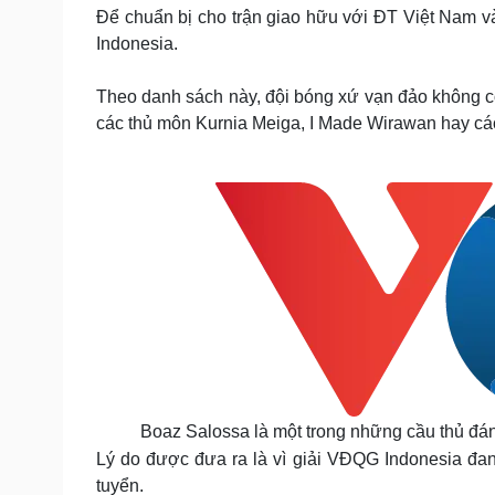
Tin nóng
Việt Nam
Để chuẩn bị cho trận giao hữu với ĐT Việt Nam và
Tư vấn luật
Phân tích
Indonesia.
Theo danh sách này, đội bóng xứ vạn đảo không có
Sức khỏe
Đời sống
các thủ môn Kurnia Meiga, I Made Wirawan hay c
Dinh dưỡng - món ngon
Nhà đẹp
Cây thuốc
Blog
Sản phụ khoa
Tình yêu - Gia đình
Nhi khoa
Nam khoa
Làm đẹp - giảm cân
Phòng mạch online
Ăn sạch sống khỏe
Cải chính
Boaz Salossa là một trong những cầu thủ đáng
Lý do được đưa ra là vì giải VĐQG Indonesia đan
tuyển.