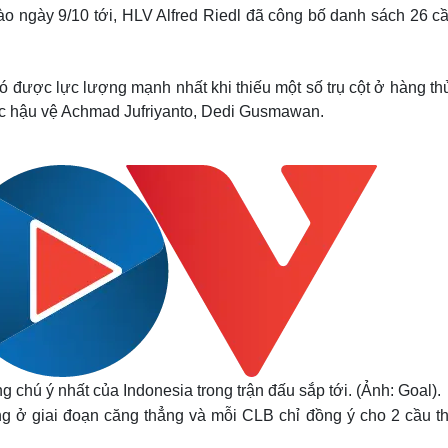
Lịch thi đấu bóng đá
Xe máy
o ngày 9/10 tới, HLV Alfred Riedl đã công bố danh sách 26 cầ
Thế giới thể thao
Tư vấn
eSports
V
Hậu trường
 được lực lượng mạnh nhất khi thiếu một số trụ cột ở hàng th
Văn hóa
Giải trí
D
ác hậu vệ Achmad Jufriyanto, Dedi Gusmawan.
Sân khấu - Điện ảnh
Nghệ sĩ
Văn học
Thời trang
Âm nhạc
Sao Việt
c
Di sản
 chú ý nhất của Indonesia trong trận đấu sắp tới. (Ảnh: Goal).
g ở giai đoạn căng thẳng và mỗi CLB chỉ đồng ý cho 2 cầu th