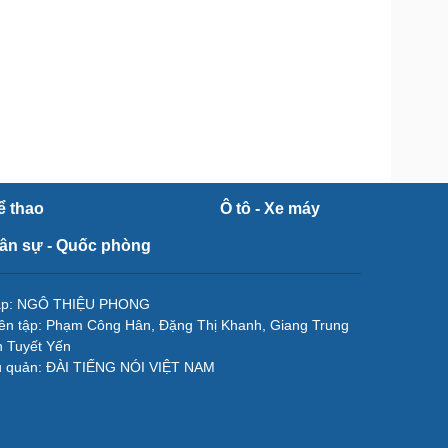
ể thao
Ô tô - Xe máy
ân sự - Quốc phòng
tập: NGÔ THIỆU PHONG
ên tập: Phạm Công Hân, Đặng Thị Khanh, Giang Trung
 Tuyết Yến
ủ quản: ĐÀI TIẾNG NÓI VIỆT NAM