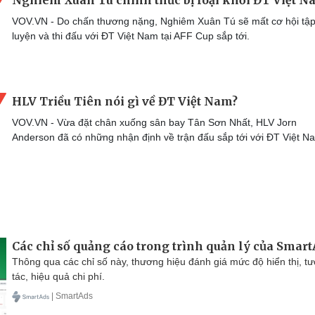
VOV.VN - Do chấn thương nặng, Nghiêm Xuân Tú sẽ mất cơ hội tậ
luyện và thi đấu với ĐT Việt Nam tại AFF Cup sắp tới.
HLV Triều Tiên nói gì về ĐT Việt Nam?
VOV.VN - Vừa đặt chân xuống sân bay Tân Sơn Nhất, HLV Jorn
Anderson đã có những nhận định về trận đấu sắp tới với ĐT Việt N
Các chỉ số quảng cáo trong trình quản lý của Smar
Thông qua các chỉ số này, thương hiệu đánh giá mức độ hiển thị, t
tác, hiệu quả chi phí.
| SmartAds