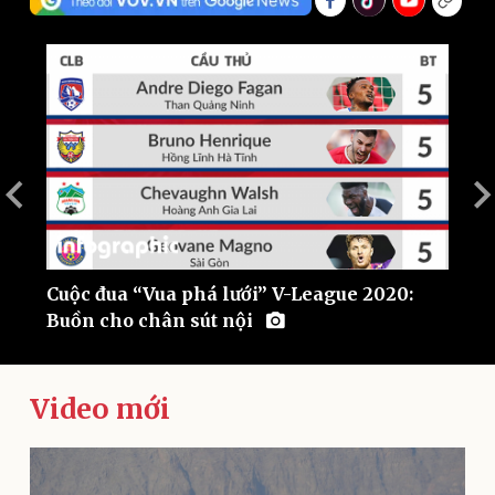
Thế giới
Multimedia
Quan sát
Video
Cuộc đua “Vua phá lưới” V-League 2020:
V
Cuộc sống đó đây
Ảnh
Buồn cho chân sút nội
P
Hồ sơ
E-Magazine
Infographic
Video mới