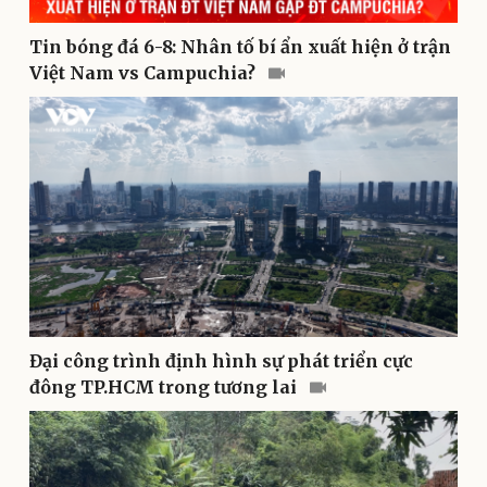
Tin bóng đá 6-8: Nhân tố bí ẩn xuất hiện ở trận
Việt Nam vs Campuchia?
Pháp luật
Quân sự - Quốc phòng
Vụ án
Vũ khí
Tin nóng
Việt Nam
Tư vấn luật
Phân tích
Đại công trình định hình sự phát triển cực
đông TP.HCM trong tương lai