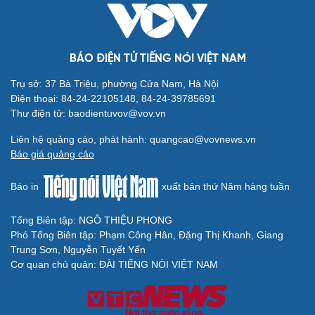
check-in
Cửa sổ tình yêu
Kể chuyện cho bé
Hạt giống tâm hồn
BÁO ĐIỆN TỬ TIẾNG NÓI VIỆT NAM
Trụ sở: 37 Bà Triệu, phường Cửa Nam, Hà Nội
Điện thoại: 84-24-22105148, 84-24-39785691
Thư điện tử: baodientuvov@vov.vn
Liên hệ quảng cáo, phát hành: quangcao@vovnews.vn
Báo giá quảng cáo
Báo in
xuất bản thứ Năm hàng tuần
Tổng Biên tập: NGÔ THIỆU PHONG
Phó Tổng Biên tập: Phạm Công Hân, Đặng Thị Khanh, Giang
Trung Sơn, Nguyễn Tuyết Yến
Cải chính
Cơ quan chủ quản: ĐÀI TIẾNG NÓI VIỆT NAM