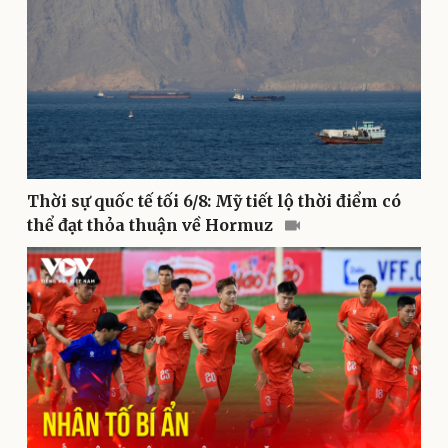
Kinh tế
Thị trường
Thời sự quốc tế tối 6/8: Mỹ tiết lộ thời điểm có
Bất động sản
Giá vàng
thể đạt thỏa thuận về Hormuz
Khởi nghiệp
Tiêu dùng
Tỷ giá
Chứng khoán
Giá cà phê