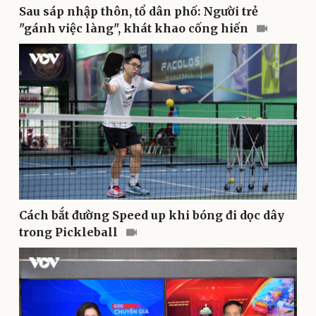
Sau sáp nhập thôn, tổ dân phố: Người trẻ
Doanh nghiệp
Công nghệ
"gánh việc làng", khát khao cống hiến
Thông tin doanh nghiệp
Sành điệu
Doanh nghiệp 24h
Tin Công nghệ
Doanh nhân
Trải nghiệm
Vì cộng đồng
Chuyển đổi số
Cách bắt đường Speed up khi bóng đi dọc dây
trong Pickleball
Sức khỏe
Đời sống