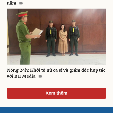
Văn hóa
Giải trí
năm
Sân khấu - Điện ảnh
Nghệ sĩ
Văn học
Thời trang
Âm nhạc
Sao Việt
Di sản
Nóng 24h: Khởi tố nữ ca sĩ và giám đốc hợp tác
với BH Media
Xem thêm
Du lịch
Podcast
Tư vấn
Câu chuyện thời sự
Săn Tour
Đọc truyện đêm khuya