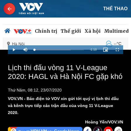
THỂ THAO
Chính trị
Thế giới
Xã hội
Multimedi
--°C
Hà Nội
Remaining
-
1:10
Loaded
:
Play
Mute
Picture-
Fullscreen
81.84%
in-
Picture
Time
Lịch thi đấu vòng 11 V-League
Chính trị
Xã hội
2020: HAGL và Hà Nội FC gặp khó
Đảng
Tin 24h
Tổ chức nhân sự
Dự báo thời tiết
Thứ Năm, 08:12, 23/07/2020
Quốc hội
Giáo dục
Nhận diện sự thật
Dấu ấn VOV
VOV.VN - Báo điện tử VOV xin gửi tới quý vị lịch thi đấu
Việc làm
và kênh trực tiếp các trận đấu của vòng 11 V-League
Biển đảo
2020.
Hoàng Yến/VOV.VN