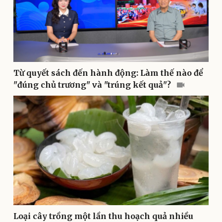
Dinh dưỡng - món ngon
Nhà đẹp
Cây thuốc
Blog
Sản phụ khoa
Tình yêu - Gia đình
Nhi khoa
Nam khoa
Làm đẹp - giảm cân
Phòng mạch online
Từ quyết sách đến hành động: Làm thế nào để
Ăn sạch sống khỏe
"đúng chủ trương" và "trúng kết quả"?
Loại cây trồng một lần thu hoạch quả nhiều