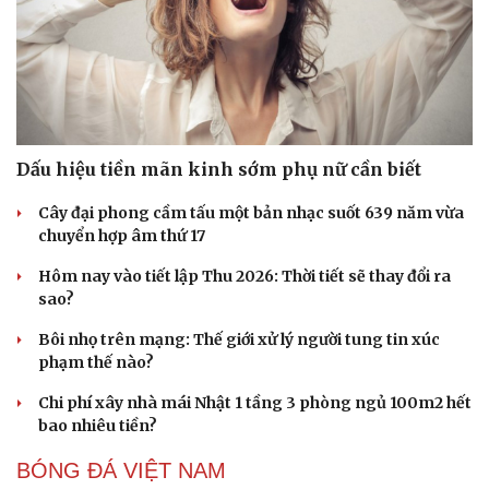
Dấu hiệu tiền mãn kinh sớm phụ nữ cần biết
Sức khỏe
Đời sống
Dinh dưỡng - món ngon
Nhà đẹp
Cây đại phong cầm tấu một bản nhạc suốt 639 năm vừa
Cây thuốc
Blog
chuyển hợp âm thứ 17
Sản phụ khoa
Tình yêu - Gia đình
Nhi khoa
Hôm nay vào tiết lập Thu 2026: Thời tiết sẽ thay đổi ra
Nam khoa
sao?
Làm đẹp - giảm cân
Phòng mạch online
Bôi nhọ trên mạng: Thế giới xử lý người tung tin xúc
Ăn sạch sống khỏe
phạm thế nào?
Chi phí xây nhà mái Nhật 1 tầng 3 phòng ngủ 100m2 hết
bao nhiêu tiền?
BÓNG ĐÁ VIỆT NAM