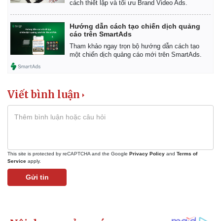
cách thiết lập và tối ưu Brand Video Ads.
Hướng dẫn cách tạo chiến dịch quảng
cáo trên SmartAds
Tham khảo ngay trọn bộ hướng dẫn cách tạo
một chiến dịch quảng cáo mới trên SmartAds.
Viết bình luận
This site is protected by reCAPTCHA and the Google
Privacy Policy
and
Terms of
Service
apply.
Kinh tế
Thị trường
Gửi tin
Bất động sản
Giá vàng
Khởi nghiệp
Tiêu dùng
Tỷ giá
Chứng khoán