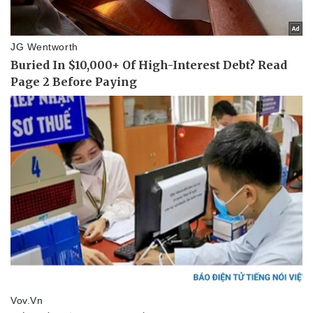
Vụ án
Vũ khí
Tin nóng
Việt Nam
Tư vấn luật
Phân tích