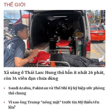
THẾ GIỚI
Xả súng ở Thái Lan: Hung thủ bắn ít nhất 26 phát,
còn 34 viên đạn chưa dùng
Du lịch
Podcast
Saudi Arabia, Pakistan và Thổ Nhĩ Kỳ ký hiệp ước phòng
Tư vấn
Câu chuyện thời sự
thủ chung
Săn Tour
Đọc truyện đêm khuya
Vì sao ông Trump “nóng mặt” trước tin Mỹ thiếu tên
check-in
Cửa sổ tình yêu
lửa?
Kể chuyện cho bé