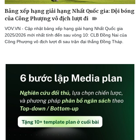
Bảng xếp hạng giải hạng Nhất Quốc gia: Đội bóng
của Công Phượng vô địch lượt đi
VOV.VN - Cập nhật bảng xếp hạng giải hạng Nhất Quốc gia
Doanh nghiệp
Công nghệ
2025/2026 mới nhất tính đến sau vòng 10: CLB Đồng Nai của
Thông tin doanh nghiệp
Sành điệu
Công Phượng vô địch lượt đi sau trận đại thắng Đồng Tháp.
Doanh nghiệp 24h
Tin Công nghệ
Doanh nhân
Trải nghiệm
Vì cộng đồng
Chuyển đổi số