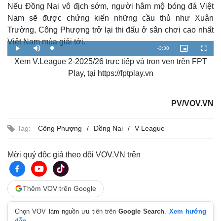
Nếu Đồng Nai vô địch sớm, người hâm mộ bóng đá Việt
Nam sẽ được chứng kiến những cầu thủ như Xuân
Trường, Công Phượng trở lại thi đấu ở sân chơi cao nhất
Việt Nam mùa giải tới.
R
-
3:30
L
P
M
P
F
o
l
u
i
u
a
Xem V.League 2-2025/26 trực tiếp và trọn vẹn trên FPT
a
t
c
l
e
d
y
e
t
l
e
u
s
Play, tại https://fptplay.vn
d
r
c
m
:
e
r
2
-
e
.
i
e
a
3
n
n
7
-
PV/VOV.VN
%
P
i
i
c
t
n
u
Tag:
Công Phượng
Đồng Nai
V-League
r
e
i
n
Mời quý độc giả theo dõi VOV.VN trên
g
T
Thêm VOV trên Google
i
Chọn VOV làm nguồn ưu tiên trên
Google Search
.
Xem hướng
m
dẫn.