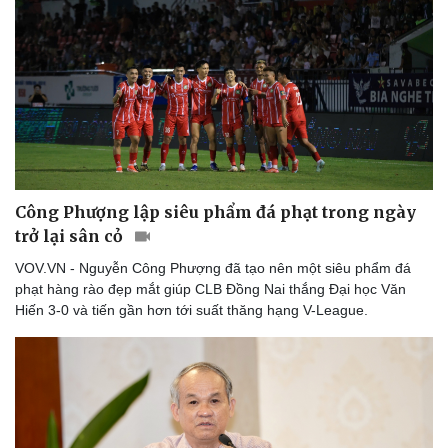
Thể thao
Ô tô - Xe máy
Bóng đá
Ô tô
Lịch thi đấu bóng đá
Xe máy
Thế giới thể thao
Tư vấn
eSports
Hậu trường
Công Phượng lập siêu phẩm đá phạt trong ngày
trở lại sân cỏ
VOV.VN - Nguyễn Công Phượng đã tạo nên một siêu phẩm đá
phạt hàng rào đẹp mắt giúp CLB Đồng Nai thắng Đại học Văn
Hiến 3-0 và tiến gần hơn tới suất thăng hạng V-League.