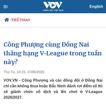
English
THỂ THAO
/
Công Phượng cùng Đồng Nai
Chính trị
Xã hội
Đảng
Tin 24h
thăng hạng V-League trong tuần
Tổ chức nhân sự
Dự báo thời tiết
này?
Quốc hội
Giáo dục
Nhận diện sự thật
Dấu ấn VOV
Việc làm
Thứ Tư, 10:15, 27/05/2026
Biển đảo
VOV.VN - Công Phượng và các đồng đội ở Đồng Nai
chỉ cần không thua hoặc Bắc Ninh đánh rơi điểm số thì
sẽ giành chức vô địch và lên chơi ở V-League
2026/2027.