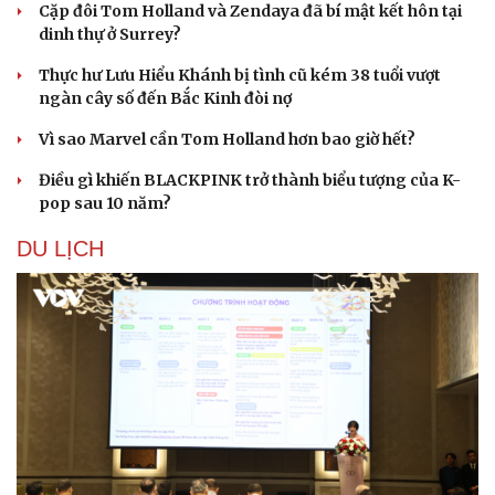
Cặp đôi Tom Holland và Zendaya đã bí mật kết hôn tại
dinh thự ở Surrey?
Thực hư Lưu Hiểu Khánh bị tình cũ kém 38 tuổi vượt
ngàn cây số đến Bắc Kinh đòi nợ
Vì sao Marvel cần Tom Holland hơn bao giờ hết?
Điều gì khiến BLACKPINK trở thành biểu tượng của K-
pop sau 10 năm?
DU LỊCH
Văn hóa
Giải trí
Sân khấu - Điện ảnh
Nghệ sĩ
Văn học
Thời trang
Âm nhạc
Sao Việt
Di sản