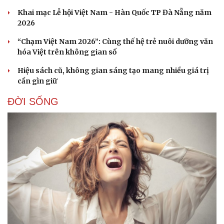
Khai mạc Lễ hội Việt Nam - Hàn Quốc TP Đà Nẵng năm
2026
“Chạm Việt Nam 2026”: Cùng thế hệ trẻ nuôi dưỡng văn
Doanh nghiệp
Công nghệ
hóa Việt trên không gian số
Thông tin doanh nghiệp
Sành điệu
Doanh nghiệp 24h
Tin Công nghệ
Hiệu sách cũ, không gian sáng tạo mang nhiều giá trị
Doanh nhân
Trải nghiệm
cần gìn giữ
Vì cộng đồng
Chuyển đổi số
ĐỜI SỐNG