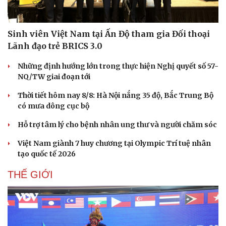
Sinh viên Việt Nam tại Ấn Độ tham gia Đối thoại
Lãnh đạo trẻ BRICS 3.0
Những định hướng lớn trong thực hiện Nghị quyết số 57-
NQ/TW giai đoạn tới
Thời tiết hôm nay 8/8: Hà Nội nắng 35 độ, Bắc Trung Bộ
có mưa dông cục bộ
Hỗ trợ tâm lý cho bệnh nhân ung thư và người chăm sóc
Văn hóa
Giải trí
Việt Nam giành 7 huy chương tại Olympic Trí tuệ nhân
tạo quốc tế 2026
Sân khấu - Điện ảnh
Nghệ sĩ
Văn học
Thời trang
THẾ GIỚI
Âm nhạc
Sao Việt
Di sản