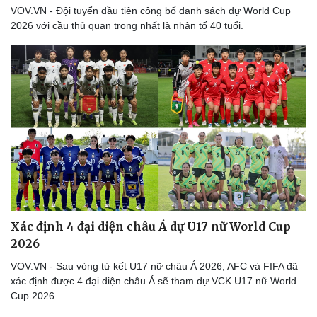
Thể thao
Ô tô - Xe máy
VOV.VN - Đội tuyển đầu tiên công bố danh sách dự World Cup
Bóng đá
Ô tô
2026 với cầu thủ quan trọng nhất là nhân tố 40 tuổi.
Lịch thi đấu bóng đá
Xe máy
Thế giới thể thao
Tư vấn
eSports
Hậu trường
Xác định 4 đại diện châu Á dự U17 nữ World Cup
2026
VOV.VN - Sau vòng tứ kết U17 nữ châu Á 2026, AFC và FIFA đã
xác định được 4 đại diện châu Á sẽ tham dự VCK U17 nữ World
Cup 2026.