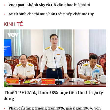
Vua Quạt, Khánh Sky và Hồ Văn Khoa bị khởi tố
Án tử hình cho tội mua bán trái phép chất ma túy
KINH TẾ
Du lịch
Podcast
Tư vấn
Câu chuyện thời sự
Thuế TP.HCM đạt hơn 58% mục tiêu thu 1 triệu tỷ
Săn Tour
Đọc truyện đêm khuya
đồng
check-in
Cửa sổ tình yêu
Kể chuyện cho bé
Phấn đấu tăng trưởng trên 10%, giải ngân 100% vốn
Hạt giống tâm hồn