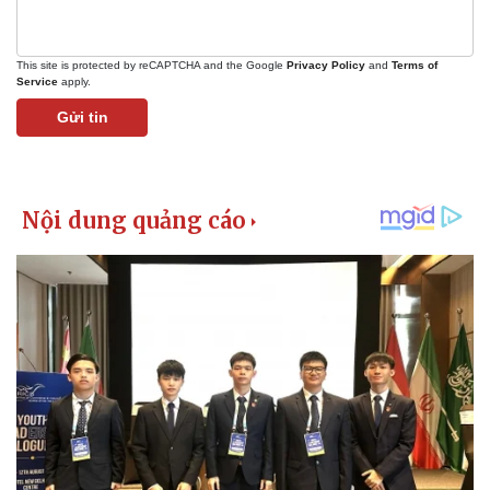
This site is protected by reCAPTCHA and the Google
Privacy Policy
and
Terms of
Service
apply.
Gửi tin
Kinh tế
Thị trường
Bất động sản
Giá vàng
Khởi nghiệp
Tiêu dùng
Tỷ giá
Chứng khoán