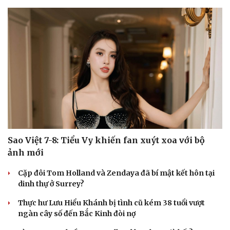
Sức khỏe
Đời sống
Dinh dưỡng - món ngon
Nhà đẹp
Cây thuốc
Blog
Sản phụ khoa
Tình yêu - Gia đình
Nhi khoa
Nam khoa
Sao Việt 7-8: Tiểu Vy khiến fan xuýt xoa với bộ
Làm đẹp - giảm cân
Phòng mạch online
ảnh mới
Ăn sạch sống khỏe
Cặp đôi Tom Holland và Zendaya đã bí mật kết hôn tại
dinh thự ở Surrey?
Thực hư Lưu Hiểu Khánh bị tình cũ kém 38 tuổi vượt
ngàn cây số đến Bắc Kinh đòi nợ