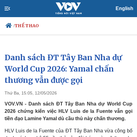
English
THỂ THAO
/
Danh sách ĐT Tây Ban Nha dự
Chính trị
Xã hội
Đảng
Tin 24h
World Cup 2026: Yamal chấn
Tổ chức nhân sự
Dự báo thời tiết
thương vẫn được gọi
Quốc hội
Giáo dục
Nhận diện sự thật
Dấu ấn VOV
Việc làm
Thứ Ba, 15:05, 12/05/2026
Biển đảo
VOV.VN - Danh sách ĐT Tây Ban Nha dự World Cup
2026 chứng kiến việc HLV Luis de la Fuente vẫn gọi
tiền đạo Lamine Yamal dù cầu thủ này chấn thương.
HLV Luis de la Fuente của ĐT Tây Ban Nha vừa công bố