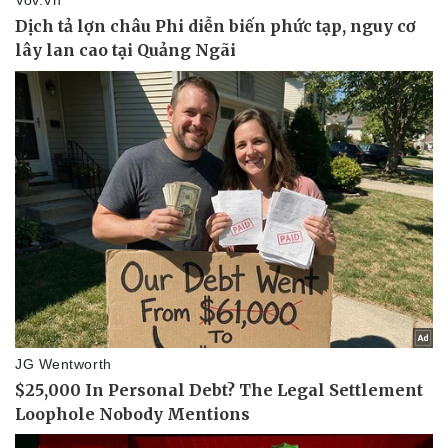
Pháp luật
Quân sự - Quốc phòng
Vụ án
Vũ khí
Tin nóng
Việt Nam
Tư vấn luật
Phân tích