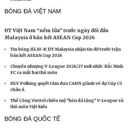
Cuốn sách lý giải vì sao nhiều người không thể
nghỉ ngơi dù đã kiệt sức
Cuốn sách giúp người bận rộn thoát khỏi vòng xoáy kiệt
sức
"Bẫy bản năng - Trực giác của bạn không đáng tin
đâu": Khi dữ liệu lên tiếng
Truyện ngắn: Khoảng lặng
Truyện ngắn "Trong đoàn quân"
PICKLEBALL
Nhập môn Pickleball: Bài tập Dink Slice
Backhand sau đó tấn công Volley Forehand
Pickleball Việt Nam có chung kết trong mơ tại Ho Chi