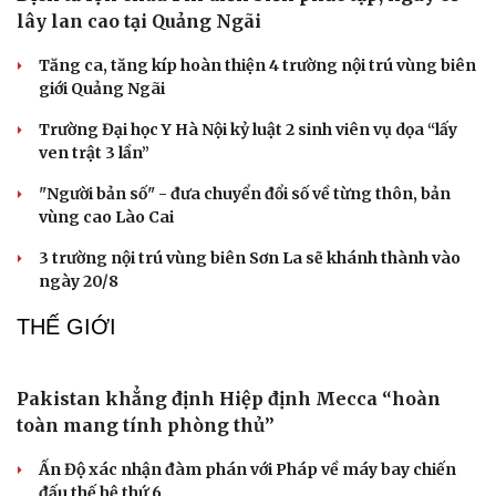
DU LỊCH
Nhu cầu du lịch tăng cao, Việt Nam vượt Thái Lan
về ghế cung ứng hàng không
Đường Hoa khát vọng xây dựng “vùng chè di sản”
Quảng Ninh
Huế khảo sát du lịch đường thủy, phương án thoát lũ