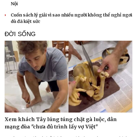
Nội
Cuốn sách lý giải vì sao nhiều người không thể nghỉ ngơi
dù đã kiệt sức
ĐỜI SỐNG
Sức khỏe
Đời sống
Dinh dưỡng - món ngon
Nhà đẹp
Cây thuốc
Blog
Sản phụ khoa
Tình yêu - Gia đình
Nhi khoa
Nam khoa
Xem khách Tây lúng túng chặt gà luộc, dân
Làm đẹp - giảm cân
mạng đùa "chưa đủ trình lấy vợ Việt"
Phòng mạch online
Ăn sạch sống khỏe