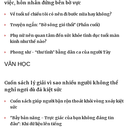
Phạt 14 năm tù đối với bị cáo lừa đảo chiếm đoạt
hơn 2 tỷ đồng
Cảnh sát kinh tế Hải Phòng: 70 năm bản lĩnh, trí tuệ và
tận tụy
4 đối tượng trộm chó dùng hung khí tấn công công an
Bắt kẻ dùng súng dọa bắn người rồi lẩn trốn qua nhiều
tỉnh
Người dân giao nộp súng, lựu đạn
KINH TẾ
Vĩnh Long quyết liệt tháo gỡ vướng mắc, đẩy
nhanh giải ngân vốn đầu tư công
TP.HCM siết tiến độ giải ngân đầu tư công, cảnh báo
“thẻ vàng”, “thẻ đỏ”