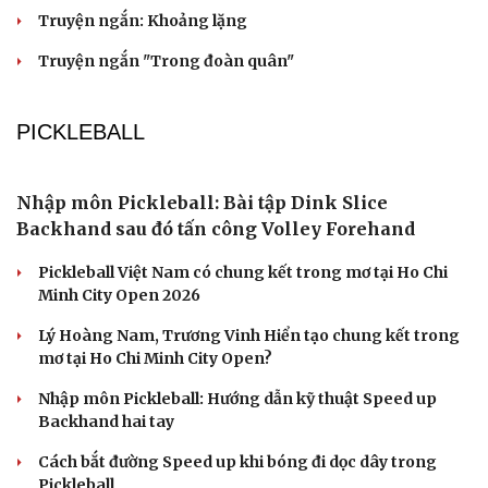
Quyết tâm gỡ “Thẻ vàng” IUU trong năm 2026
Thúc đẩy thanh toán không dùng tiền mặt ở Việt Nam
Phổ biến pháp luật thủy sản tận các bè nuôi
PODCAST
Chồng ghen tuông vô cớ từ khi tôi đi làm giúp
việc, hôn nhân đứng bên bờ vực
Về tuổi xế chiều tôi có nên đi bước nữa hay không?
Truyện ngắn: "Bờ sông gió thổi" (Phần cuối)
Phụ nữ nên quan tâm đến sức khỏe tình dục tuổi mãn
kinh như thế nào?
Phong slư - “thư tình” bằng dân ca của người Tày
Cải chính
VĂN HỌC