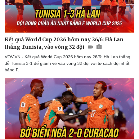
Thể thao
Ô tô - Xe máy
Bóng đá
Ô tô
Kết quả World Cup 2026 hôm nay 26/6: Hà Lan
Lịch thi đấu bóng đá
Xe máy
thắng Tunisia, vào vòng 32 đội
Thế giới thể thao
Tư vấn
eSports
VOV.VN - Kết quả World Cup 2026 hôm nay 26/6: Hà Lan thắng
Hậu trường
dễ Tunisia 3-1 để giành vé vào vòng 32 đội với tư cách đội nhất
bảng F.