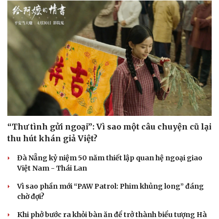
“Thư tình gửi ngoại”: Vì sao một câu chuyện cũ lại
thu hút khán giả Việt?
Đà Nẵng kỷ niệm 50 năm thiết lập quan hệ ngoại giao
Việt Nam - Thái Lan
Vì sao phần mới “PAW Patrol: Phim khủng long” đáng
chờ đợi?
Khi phở bước ra khỏi bàn ăn để trở thành biểu tượng Hà