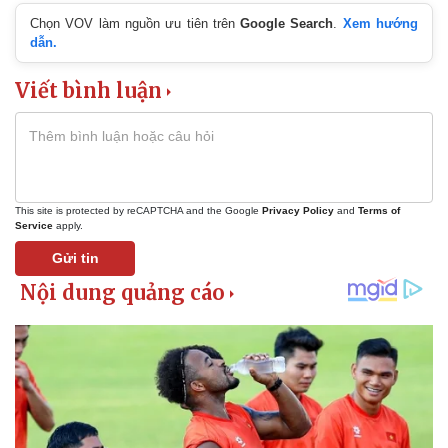
Chọn VOV làm nguồn ưu tiên trên
Google Search
.
Xem hướng
dẫn.
Viết bình luận
This site is protected by reCAPTCHA and the Google
Privacy Policy
and
Terms of
Service
apply.
Gửi tin
Kinh tế
Thị trường
Bất động sản
Giá vàng
Khởi nghiệp
Tiêu dùng