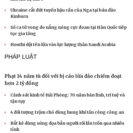
Thổ cẩm Chăm Mỹ Nghiệp: Từ ngôn ngữ văn hóa đến
sản phẩm du lịch độc đáo
Vì sao lượng khách Philippines đến Việt Nam tăng
trưởng vượt bậc?
XÃ HỘI
Dịch tả lợn châu Phi diễn biến phức tạp, nguy cơ
lây lan cao tại Quảng Ngãi
Tăng ca, tăng kíp hoàn thiện 4 trường nội trú vùng biên
giới Quảng Ngãi
Trường Đại học Y Hà Nội kỷ luật 2 sinh viên vụ dọa “lấy
ven trật 3 lần”
"Người bản số" - đưa chuyển đổi số về từng thôn, bản
vùng cao Lào Cai
3 trường nội trú vùng biên Sơn La sẽ khánh thành vào