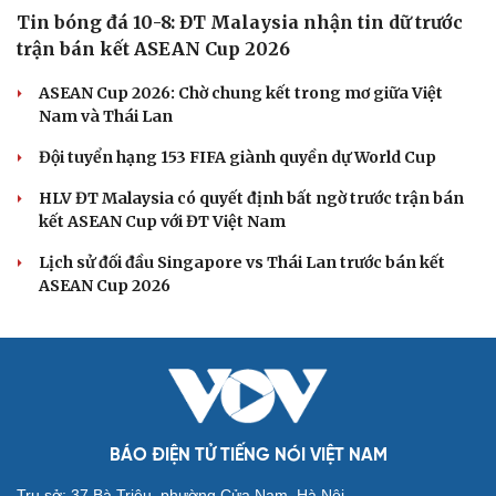
Minh City Open 2026
Lý Hoàng Nam, Trương Vinh Hiển tạo chung kết trong
mơ tại Ho Chi Minh City Open?
Nhập môn Pickleball: Hướng dẫn kỹ thuật Speed up
Backhand hai tay
Cách bắt đường Speed up khi bóng đi dọc dây trong
Pickleball
BÓNG ĐÁ VIỆT NAM