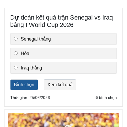
Dự đoán kết quả trận Senegal vs Iraq
bảng I World Cup 2026
Thế giới
Multimedia
Quan sát
Video
Cuộc sống đó đây
Ảnh
Senegal thắng
Hồ sơ
E-Magazine
Infographic
Hòa
Iraq thắng
Thời gian: 25/06/2026
5
bình chọn