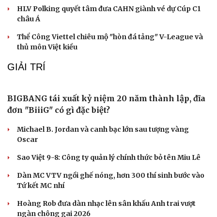
ĐT Việt Nam “nếm lửa” trước ngày đối đầu
Malaysia ở bán kết ASEAN Cup 2026
Tin bóng đá 10-8: ĐT Malaysia nhận tin dữ trước trận
bán kết ASEAN Cup 2026
Chuyển nhượng V-League 2026/27 mới nhất: Bắc Ninh
FC ra mắt hai thủ môn
HLV Polking quyết tâm đưa CAHN giành vé dự Cúp C1
châu Á
Thể Công Viettel chiêu mộ "hòn đá tảng" V-League và
thủ môn Việt kiều
GIẢI TRÍ