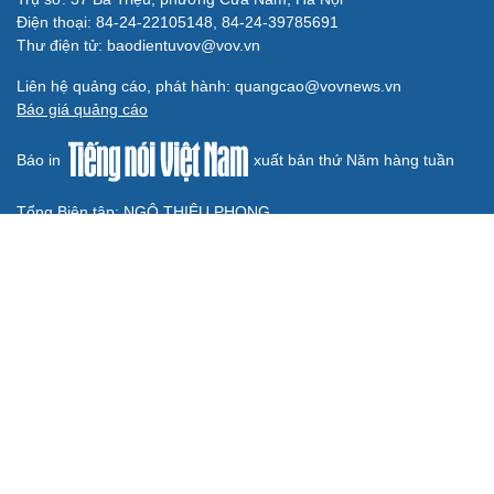
ĐT Việt Nam “nếm lửa” trước ngày đối đầu
Malaysia ở bán kết ASEAN Cup 2026
Tin bóng đá 10-8: ĐT Malaysia nhận tin dữ trước trận
bán kết ASEAN Cup 2026
Chuyển nhượng V-League 2026/27 mới nhất: Bắc Ninh
FC ra mắt hai thủ môn
HLV Polking quyết tâm đưa CAHN giành vé dự Cúp C1
châu Á
Thể Công Viettel chiêu mộ "hòn đá tảng" V-League và
thủ môn Việt kiều
BÓNG ĐÁ QUỐC TẾ
Tin bóng đá 10-8: ĐT Malaysia nhận tin dữ trước