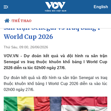
English
Dự đoán kết quả và đội hình ra
THỂ THAO
/
sân trận Senegal vs Iraq bảng I
World Cup 2026
Chính trị
Xã hội
Thứ Sáu, 09:00, 26/06/2026
Đảng
Tin 24h
VOV.VN - Dự đoán kết quả và đội hình ra sân trận
Tổ chức nhân sự
Dự báo thời tiết
Senegal vs Iraq thuộc khuôn khổ bảng I World Cup
Quốc hội
Giáo dục
2026 diễn ra lúc 02h00 ngày 27/6.
Nhận diện sự thật
Dấu ấn VOV
Việc làm
Dự đoán kết quả và đội hình ra sân trận Senegal vs Iraq
Biển đảo
thuộc khuôn khổ bảng I World Cup 2026 diễn ra vào lúc
02h00 ngày 27/6.