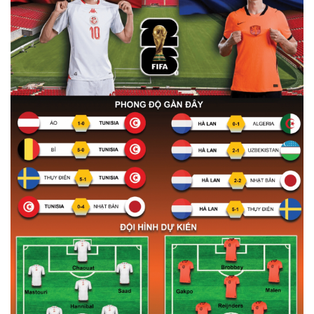
g
T
i
m
e