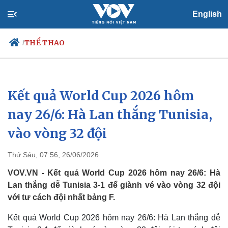
English
THỂ THAO
/
Kết quả World Cup 2026 hôm
Chính trị
Xã hội
Đảng
Tin 24h
nay 26/6: Hà Lan thắng Tunisia,
Tổ chức nhân sự
Dự báo thời tiết
vào vòng 32 đội
Quốc hội
Giáo dục
Nhận diện sự thật
Dấu ấn VOV
Việc làm
Thứ Sáu, 07:56, 26/06/2026
Biển đảo
VOV.VN - Kết quả World Cup 2026 hôm nay 26/6: Hà
Lan thắng dễ Tunisia 3-1 để giành vé vào vòng 32 đội
với tư cách đội nhất bảng F.
Kết quả World Cup 2026 hôm nay 26/6: Hà Lan thắng dễ