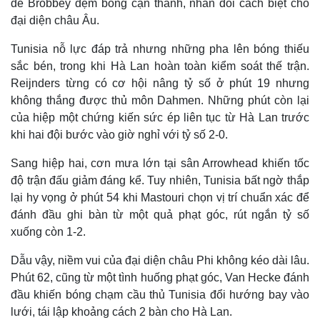
để Brobbey đệm bóng cận thành, nhân đôi cách biệt cho
đại diện châu Âu.
Tunisia nỗ lực đáp trả nhưng những pha lên bóng thiếu
sắc bén, trong khi Hà Lan hoàn toàn kiểm soát thế trận.
Reijnders từng có cơ hội nâng tỷ số ở phút 19 nhưng
không thắng được thủ môn Dahmen. Những phút còn lại
của hiệp một chứng kiến sức ép liên tục từ Hà Lan trước
khi hai đội bước vào giờ nghỉ với tỷ số 2-0.
Sang hiệp hai, cơn mưa lớn tại sân Arrowhead khiến tốc
độ trận đấu giảm đáng kể. Tuy nhiên, Tunisia bất ngờ thắp
lại hy vọng ở phút 54 khi Mastouri chọn vị trí chuẩn xác để
đánh đầu ghi bàn từ một quả phạt góc, rút ngắn tỷ số
xuống còn 1-2.
Dẫu vậy, niềm vui của đại diện châu Phi không kéo dài lâu.
Phút 62, cũng từ một tình huống phạt góc, Van Hecke đánh
đầu khiến bóng chạm cầu thủ Tunisia đổi hướng bay vào
lưới, tái lập khoảng cách 2 bàn cho Hà Lan.