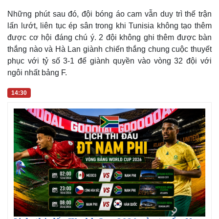
Những phút sau đó, đội bóng áo cam vẫn duy trì thế trận
lấn lướt, liên tục ép sân trong khi Tunisia không tạo thêm
được cơ hội đáng chú ý. 2 đội không ghi thêm được bàn
thắng nào và Hà Lan giành chiến thắng chung cuộc thuyết
phục với tỷ số 3-1 để giành quyền vào vòng 32 đội với
ngôi nhất bảng F.
14:30
Thế giới
Multimedia
Quan sát
Video
Cuộc sống đó đây
Ảnh
Hồ sơ
E-Magazine
Infographic