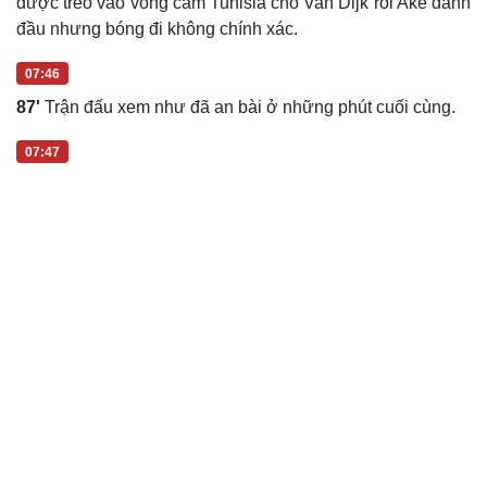
được treo vào vòng cấm Tunisia cho Van Dijk rồi Ake đánh
đầu nhưng bóng đi không chính xác.
07:46
87'
Trận đấu xem như đã an bài ở những phút cuối cùng.
07:47