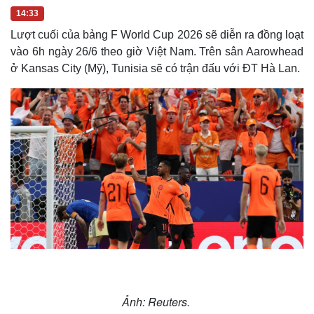
Vụ án
Vũ khí
14:33
Tin nóng
Việt Nam
Tư vấn luật
Phân tích
Lượt cuối của bảng F World Cup 2026 sẽ diễn ra đồng loạt
vào 6h ngày 26/6 theo giờ Việt Nam. Trên sân Aarowhead
ở Kansas City (Mỹ), Tunisia sẽ có trận đấu với ĐT Hà Lan.
Ảnh: Reuters.