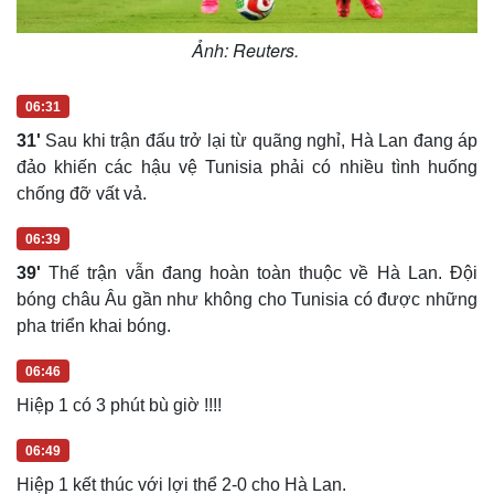
Ảnh: Reuters.
06:31
31'
Sau khi trận đấu trở lại từ quãng nghỉ, Hà Lan đang áp
đảo khiến các hậu vệ Tunisia phải có nhiều tình huống
chống đỡ vất vả.
06:39
39'
Thế trận vẫn đang hoàn toàn thuộc về Hà Lan. Đội
bóng châu Âu gần như không cho Tunisia có được những
pha triển khai bóng.
06:46
Du lịch
Podcast
Hiệp 1 có 3 phút bù giờ !!!!
Tư vấn
Câu chuyện thời sự
Săn Tour
Đọc truyện đêm khuya
06:49
check-in
Cửa sổ tình yêu
Hiệp 1 kết thúc với lợi thể 2-0 cho Hà Lan.
Kể chuyện cho bé