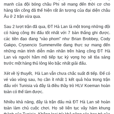
manh của đội bóng châu Phi sẽ mang đến thời cơ cho
hàng tấn công đã thể hiện rất ấn tượng của đại diện châu
Âu ở 2 trận vừa qua.
Sau 2 lượt trận đã qua, ĐT Hà Lan là một trong những đội
có hàng công thi đấu tốt nhất với 7 bàn thắng ghi được.
các tiền đạo đang “vào phom” như Brian Brobbey, Cody
Gakpo, Crysencio Summerville đang thực sự mang đến
những màn trình diễn mãn nhãn trên hàng công ĐT Hà
Lan và người hâm mộ tiếp tục kỳ vọng họ sẽ tỏa sáng
trước một hàng thủ lỏng lẻo bậc nhất giải đấu.
Xét về lý thuyết, Hà Lan vẫn chưa chắc suất đi tiếp. Để có
vé vào vòng sau, họ cần ít nhất 1 kết quả hòa trong trận
đấu với Tunisia và đây là điều thầy trò HLV Koeman hoàn
toàn có thể làm được.
Nhiều khả năng, đây là trận đấu mà ĐT Hà Lan sẽ hoàn
toàn làm chủ cuộc chơi. Họ sẽ liên tục vây hãm khung