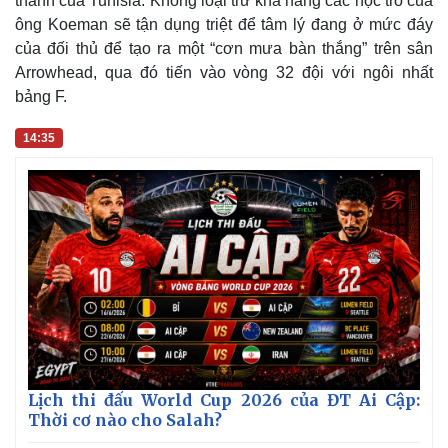
thành của Tunisia. Không loại trừ khả năng các học trò của
Thể thao
Ô tô - Xe máy
ông Koeman sẽ tận dụng triệt để tâm lý đang ở mức đáy
Bóng đá
Ô tô
của đối thủ để tạo ra một “cơn mưa bàn thắng” trên sân
Lịch thi đấu bóng đá
Xe máy
Arrowhead, qua đó tiến vào vòng 32 đội với ngôi nhất
Thế giới thể thao
Tư vấn
bảng F.
eSports
Hậu trường
14:35
Lịch thi đấu World Cup 2026 của ĐT Ai Cập:
Thời cơ nào cho Salah?