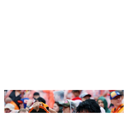
Sức khỏe
Đời sống
Dinh dưỡng - món ngon
Nhà đẹp
Cây thuốc
Blog
Sản phụ khoa
Tình yêu - Gia đình
Nhi khoa
Nam khoa
Làm đẹp - giảm cân
Phòng mạch online
Ăn sạch sống khỏe