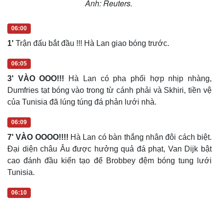
Ảnh: Reuters.
06:00
1'
Trận đấu bắt đầu !!! Hà Lan giao bóng trước.
06:05
3' VÀO OOO!!!
Hà Lan có pha phối hợp nhịp nhàng,
Dumfries tạt bóng vào trong từ cánh phải và Skhiri, tiền vệ
của Tunisia đã lúng túng đá phản lưới nhà.
06:09
7' VÀO OOOO!!!!
Hà Lan có bàn thắng nhân đôi cách biệt.
Văn hóa
Giải trí
Đại diện châu Âu được hưởng quả đá phạt, Van Dijk bật
Sân khấu - Điện ảnh
Nghệ sĩ
cao đánh đầu kiến tạo để Brobbey đệm bóng tung lưới
Văn học
Thời trang
Tunisia.
Âm nhạc
Sao Việt
Di sản
06:10