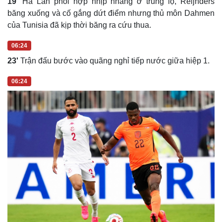
19'
Hà Lan phối hợp nhịp nhàng ở trung lộ, Reijnders
băng xuống và cố gắng dứt điểm nhưng thủ môn Dahmen
của Tunisia đã kịp thời băng ra cứu thua.
06:24
23'
Trận đấu bước vào quãng nghỉ tiếp nước giữa hiệp 1.
06:24