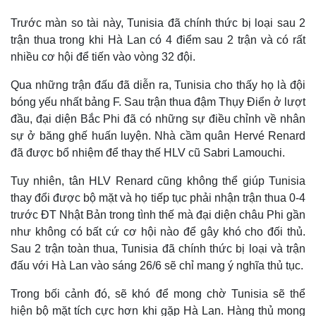
Trước màn so tài này, Tunisia đã chính thức bị loại sau 2
trận thua trong khi Hà Lan có 4 điểm sau 2 trận và có rất
nhiều cơ hội để tiến vào vòng 32 đội.
Qua những trận đấu đã diễn ra, Tunisia cho thấy họ là đội
bóng yếu nhất bảng F. Sau trận thua đậm Thụy Điển ở lượt
đầu, đại diện Bắc Phi đã có những sự điều chỉnh về nhân
sự ở băng ghế huấn luyện. Nhà cầm quân Hervé Renard
đã được bổ nhiệm để thay thế HLV cũ Sabri Lamouchi.
Tuy nhiên, tân HLV Renard cũng không thể giúp Tunisia
thay đổi được bộ mặt và họ tiếp tục phải nhận trận thua 0-4
trước ĐT Nhật Bản trong tình thế mà đại diện châu Phi gần
như không có bất cứ cơ hội nào để gây khó cho đối thủ.
Sau 2 trận toàn thua, Tunisia đã chính thức bị loại và trận
đấu với Hà Lan vào sáng 26/6 sẽ chỉ mang ý nghĩa thủ tục.
Trong bối cảnh đó, sẽ khó để mong chờ Tunisia sẽ thể
hiện bộ mặt tích cực hơn khi gặp Hà Lan. Hàng thủ mong