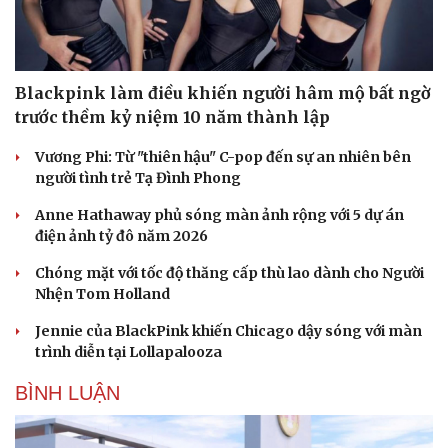
Blackpink làm điều khiến người hâm mộ bất ngờ
trước thềm kỷ niệm 10 năm thành lập
Vương Phi: Từ "thiên hậu" C-pop đến sự an nhiên bên
người tình trẻ Tạ Đình Phong
Anne Hathaway phủ sóng màn ảnh rộng với 5 dự án
điện ảnh tỷ đô năm 2026
Chóng mặt với tốc độ thăng cấp thù lao dành cho Người
Nhện Tom Holland
Jennie của BlackPink khiến Chicago dậy sóng với màn
Văn hóa
Giải trí
trình diễn tại Lollapalooza
Sân khấu - Điện ảnh
Nghệ sĩ
Văn học
Thời trang
BÌNH LUẬN
Âm nhạc
Sao Việt
Di sản