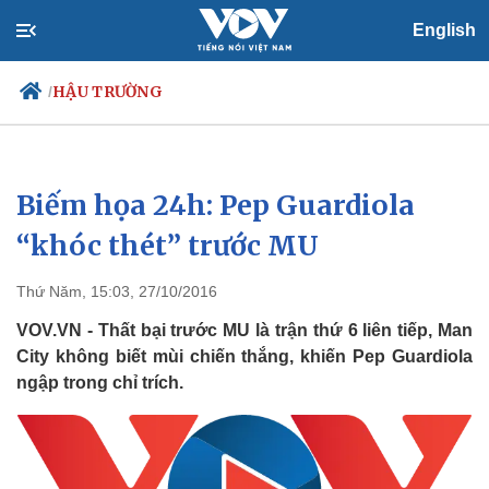
English
HẬU TRƯỜNG
/
Biếm họa 24h: Pep Guardiola
Chính trị
Xã hội
Đảng
Tin 24h
“khóc thét” trước MU
Tổ chức nhân sự
Dự báo thời tiết
Quốc hội
Giáo dục
Thứ Năm, 15:03, 27/10/2016
Nhận diện sự thật
Dấu ấn VOV
Việc làm
VOV.VN - Thất bại trước MU là trận thứ 6 liên tiếp, Man
Biển đảo
City không biết mùi chiến thắng, khiến Pep Guardiola
ngập trong chỉ trích.