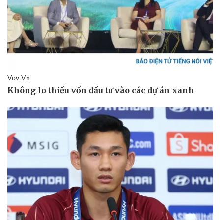
Pháp luật
Quân sự - Quốc phòng
Vụ án
Vũ khí
Tin nóng
Việt Nam
Tư vấn luật
Phân tích