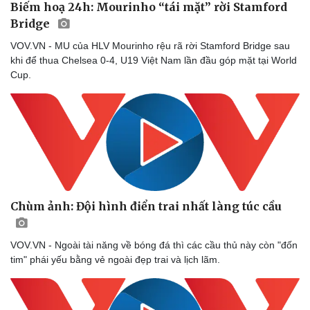
Biếm hoạ 24h: Mourinho “tái mặt” rời Stamford
Bridge
VOV.VN - MU của HLV Mourinho rệu rã rời Stamford Bridge sau
khi để thua Chelsea 0-4, U19 Việt Nam lần đầu góp mặt tại World
Cup.
Doanh nghiệp
Công nghệ
Thông tin doanh nghiệp
Sành điệu
Doanh nghiệp 24h
Tin Công nghệ
Doanh nhân
Trải nghiệm
Vì cộng đồng
Chuyển đổi số
Chùm ảnh: Đội hình điển trai nhất làng túc cầu
VOV.VN - Ngoài tài năng về bóng đá thì các cầu thủ này còn "đốn
tim" phái yếu bằng vẻ ngoài đẹp trai và lịch lãm.