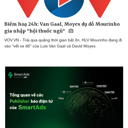
Dinh dưỡng - món ngon
Nhà đẹp
Cây thuốc
Blog
Sản phụ khoa
Tình yêu - Gia đình
Nhi khoa
Biếm hoạ 24h: Van Gaal, Moyes dụ dỗ Mourinho
Nam khoa
gia nhập “hội thuốc ngủ“
Làm đẹp - giảm cân
VOV.VN - Trải qua quãng thời gian bất ổn, HLV Mourinho đang đi
Phòng mạch online
vào "vết xe đổ" của Luis Van Gaal và David Moyes.
Ăn sạch sống khỏe