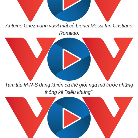
Thế giới
Multimedia
Quan sát
Video
Antoine Griezmann vượt mặt cả Lionel Messi lẫn Cristiano
Cuộc sống đó đây
Ảnh
Hồ sơ
E-Magazine
Ronaldo.
Infographic
Tam tấu M-N-S đang khiến cả thế giới ngả mũ trước những
thống kê "siêu khủng".