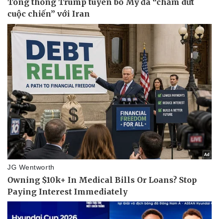
Thể thao
Ô tô - Xe máy
Bóng đá
Ô tô
Lịch thi đấu bóng đá
Xe máy
Thế giới thể thao
Tư vấn
eSports