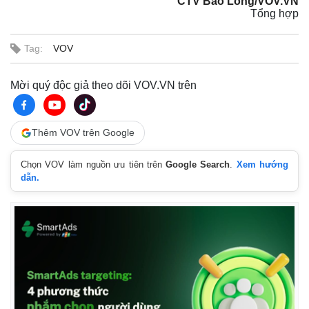
CTV Bảo Long/VOV.VN
Tổng hợp
Tag:
VOV
Mời quý độc giả theo dõi VOV.VN trên
Thêm VOV trên Google
Chọn VOV làm nguồn ưu tiên trên
Google Search
.
Xem hướng
dẫn.
Kinh tế
Thị trường
Bất động sản
Giá vàng
Khởi nghiệp
Tiêu dùng
Tỷ giá
Chứng khoán
Giá cà phê