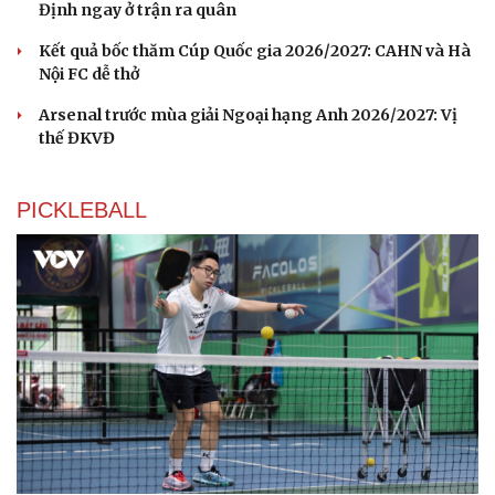
Định ngay ở trận ra quân
Kết quả bốc thăm Cúp Quốc gia 2026/2027: CAHN và Hà
Nội FC dễ thở
Arsenal trước mùa giải Ngoại hạng Anh 2026/2027: Vị
thế ĐKVĐ
Du lịch
Podcast
Tư vấn
Câu chuyện thời sự
Săn Tour
Đọc truyện đêm khuya
PICKLEBALL
check-in
Cửa sổ tình yêu
Kể chuyện cho bé
Hạt giống tâm hồn