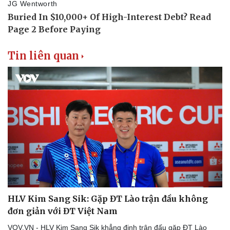
Tin liên quan
Văn hóa
Giải trí
Sân khấu - Điện ảnh
Nghệ sĩ
Văn học
Thời trang
HLV Kim Sang Sik: Gặp ĐT Lào trận đầu không
Âm nhạc
Sao Việt
đơn giản với ĐT Việt Nam
Di sản
VOV.VN - HLV Kim Sang Sik khẳng định trận đấu gặp ĐT Lào