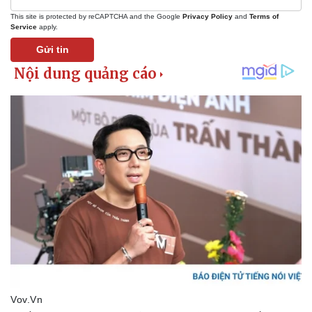
This site is protected by reCAPTCHA and the Google
Privacy Policy
and
Terms of
Service
apply.
Gửi tin
Pháp luật
Quân sự - Quốc phòng
Vụ án
Vũ khí
Tin nóng
Việt Nam
Tư vấn luật
Phân tích