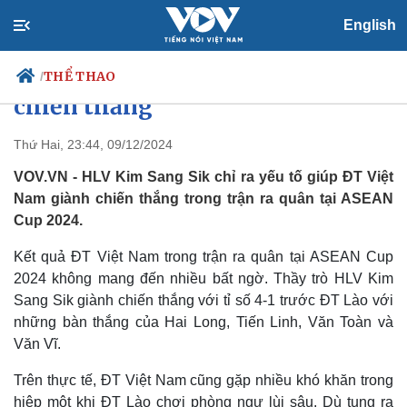
English
HLV Kim Sang Sik tiết lộ chiến
thuật giúp ĐT Việt Nam giành
THỂ THAO
/
chiến thắng
Thứ Hai, 23:44, 09/12/2024
Chính trị
Xã hội
VOV.VN - HLV Kim Sang Sik chỉ ra yếu tố giúp ĐT Việt
Đảng
Tin 24h
Nam giành chiến thắng trong trận ra quân tại ASEAN
Tổ chức nhân sự
Dự báo thời tiết
Cup 2024.
Quốc hội
Giáo dục
Nhận diện sự thật
Dấu ấn VOV
Kết quả ĐT Việt Nam trong trận ra quân tại ASEAN Cup
Việc làm
2024 không mang đến nhiều bất ngờ. Thầy trò HLV Kim
Biển đảo
Sang Sik giành chiến thắng với tỉ số 4-1 trước ĐT Lào với
những bàn thắng của Hai Long, Tiến Linh, Văn Toàn và
Văn Vĩ.
Trên thực tế, ĐT Việt Nam cũng gặp nhiều khó khăn trong
hiệp một khi ĐT Lào chơi phòng ngự lùi sâu. Dù tung ra