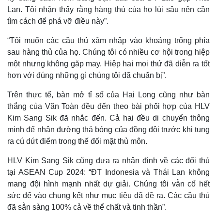
Infographic
Lan. Tôi nhận thấy rằng hàng thủ của họ lùi sâu nên cần
tìm cách để phá vỡ điều này”.
“Tôi muốn các cầu thủ xâm nhập vào khoảng trống phía
sau hàng thủ của họ. Chúng tôi có nhiều cơ hội trong hiệp
một nhưng không gặp may. Hiệp hai mọi thứ đã diễn ra tốt
hơn với đúng những gì chúng tôi đã chuẩn bị”.
Trên thực tế, bàn mở tỉ số của Hai Long cũng như bàn
thắng của Văn Toàn đều đến theo bài phối hợp của HLV
Kim Sang Sik đã nhắc đến. Cả hai đều di chuyển thông
minh để nhận đường thả bóng của đồng đội trước khi tung
ra cú dứt điểm trong thế đối mặt thủ môn.
HLV Kim Sang Sik cũng đưa ra nhận định về các đối thủ
tại ASEAN Cup 2024: “ĐT Indonesia và Thái Lan không
mang đội hình mạnh nhất dự giải. Chúng tôi vẫn cố hết
sức để vào chung kết như mục tiêu đã đề ra. Các cầu thủ
đã sẵn sàng 100% cả về thể chất và tinh thần”.